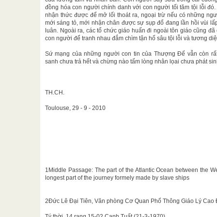
đồng hóa con người chính danh với con người tối tăm tội lỗi đó
nhận thức được để mở lối thoát ra, ngoại trừ nếu có những ngư
mới sáng tỏ, mới nhận chân được sự sụp đổ đang lần hồi vùi lấ
luân. Ngoài ra, các tổ chức giáo huấn đi ngoài tôn giáo cũng đã
con người để tranh nhau đắm chìm tận hố sâu tội lỗi và tương diệ
Sứ mạng của những người con tin của Thượng Đế vẫn còn rấ
sanh chưa trả hết và chừng nào tấm lòng nhân lọai chưa phát sinh
TH.CH.
Toulouse, 29 - 9 - 2010
1Middle Passage: The part of the Atlantic Ocean between the Wes
longest part of the journey formely made by slave ships
2Đức Lê Đại Tiên, Văn phòng Cơ Quan Phổ Thông Giáo Lý Cao 
Tý thời, 14 rạng 15-02 Canh Tuất (21-3-1970)