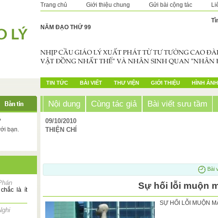
Trang chủ
Giới thiệu chung
Gửi bài cộng tác
Li
Tì
NĂM ĐẠO THỨ 99
TIN TỨC
BÀI VIẾT
THƯ VIỆN
GIỚI THIỆU
HÌNH ẢNH
Nội dung
Cùng tác giả
Bài viết sưu tầm
?
09/10/2010
với bạn.
THIỆN CHÍ
Bài 
Phán
Sự hối lỗi muộn 
chắc là ít
SỰ HỐI LỖI MUỘN 
Nghi