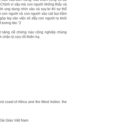
. Chính vì vậy mà con người không thấy và
ời ung dung nhìn vào và suy tư thì sự thế
p con người và con người vào cát bụi trầm
 góp tay vào việc xô đẩy con người ra khỏi
t tương tàn.”2
t nặng nề chừng nào cộng nghiệp chúng
 chân lý cứu rổi thiên hạ.
t coast of Africa and the West Indies: the
Đài Giáo Việt Nam