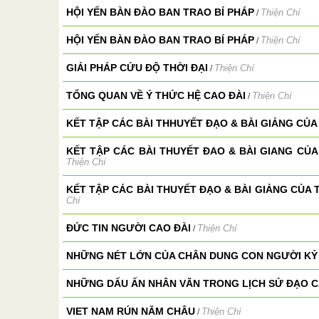
HỘI YẾN BÀN ĐÀO BAN TRAO BÍ PHÁP
Thiện Chí
/
HỘI YẾN BÀN ĐÀO BAN TRAO BÍ PHÁP
Thiện Chí
/
GIẢI PHÁP CỨU ĐỘ THỜI ĐẠI
Thiện Chí
/
TỔNG QUAN VỀ Ý THỨC HỆ CAO ĐÀI
Thiện Chí
/
KẾT TẬP CÁC BÀI THHUYẾT ĐẠO & BÀI GIẢNG CỦA 
KẾT TẬP CÁC BÀI THUYẾT ĐAO & BÀI GIANG CỦA 
Thiện Chí
KẾT TẬP CÁC BÀI THUYẾT ĐẠO & BÀI GIẢNG CỦA 
Chí
ĐỨC TIN NGƯỜI CAO ĐÀI
Thiện Chí
/
NHỮNG NÉT LỚN CỦA CHÂN DUNG CON NGƯỜI KỶ
NHỮNG DẤU ẤN NHÂN VĂN TRONG LỊCH SỬ ĐẠO C
VIET NAM RÚN NĂM CHÂU
Thiện Chí
/