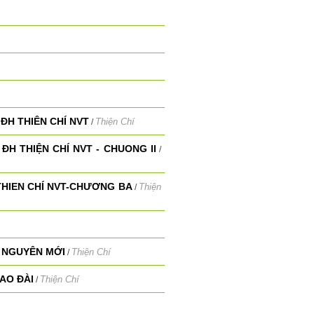
ĐH THIÊN CHÍ NVT
Thiện Chí
/
ĐH THIỆN CHÍ NVT - CHUONG II
/
THIEN CHÍ NVT-CHƯƠNG BA
Thiện
/
 NGUYÊN MỚI
Thiện Chí
/
AO ĐÀI
Thiện Chí
/