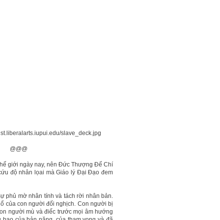
t.liberalarts.iupui.edu/slave_deck.jpg
@
 thế giới ngày nay, nên Đức Thượng Đế Chí
cứu độ nhân lọai mà Giáo lý Đại Đạo đem
o sự phủ mờ nhân tính và tách rời nhân bản.
ổ của con người đối nghịch. Con người bị
 Con người mù và điếc trước mọi âm hướng
g bạo của bản năng, của tham vọng và đã