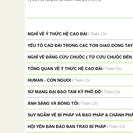
NGHĨ VỀ Ý THỨC HỆ CAO ĐÀI
Thiện Chí
/
YẾU TỐ CAO ĐÀI TRONG CAC TON GIAO DONG TAY
NGHĨ VỀ ĐẤNG CỨU CHUỘC ( TỪ CỨU CHUỘC ĐẾN 
TỔNG QUAN VỀ Ý THỨC HỆ CAO ĐÀI
Thiện Chí
/
HUMAN - CON NGUOI
Thiện Chí
/
SỨ MẠNG ĐẠI ĐẠO TAM KỲ PHỔ ĐỘ
Thiện Chí
/
ÁNH SÁNG VÀ BÓNG TỐI
Thiện Chí
/
SUY NGẪM VỀ BÍ PHÁP VÀ ĐẠO PHÁP & CHÁNH PH
HỘI YẾN BÀN ĐÀO BAN TRAO BÍ PHÁP
Thiện Chí
/