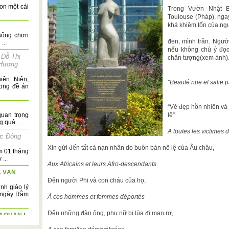
on một cái
Trong Vườn Nhật B
Toulouse (Pháp), nga
khá khiêm tốn của ng
 sống chơn
đen, mình trần. Ngườ
...
nếu không chú ý đọc
Đỗ Thị
/
chân tượng(xem ảnh).
 Hương
iên Niên,
"Beauté nue et salie p
rong đề án
“Vẻ đẹp hồn nhiên và
uan trọng
lệ”
 quả ...
A toutes les victimes 
ức Đông
Xin gửi đến tất cả nạn nhân do buôn bán nô lệ của Âu châu,
m 01 tháng
...
Aux Africains et leurs Afro-descendants
A VẠN
Đến người Phi và con cháu của họ,
nh giáo lý
 ngày Rằm
À ces hommes et femmes déportés
Đến những đàn ông, phụ nữ bị lùa đi man rợ,
Ơ QUAN
/