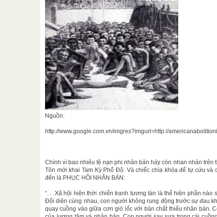
Nguồn:
http://www.google.com.vn/imgres?imgurl=http://americanabolitionis
@@
Chính vì bao nhiêu tệ nạn phi nhân bản hảy còn nhan nhản trên
Tôn mới khai Tam Kỳ Phổ Độ. Và chiếc chìa khóa để tự cứu và 
đến là PHỤC HỒI NHÂN BẢN:
“. . .Xã hội hiện thời chiến tranh tương tàn là thể hiện phần nà
Đối diện cùng nhau, con người không rung động trước sự đau kh
quay cuồng vào giữa cơn gió lốc với bản chất thiếu nhân bản.
của lương tâm và nhân bản. Con người say sưa trong cái cuồn