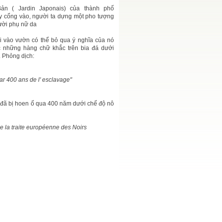
ản ( Jardin Japonais) của thành phố
y cổng vào, người ta dựng một pho tượng
ười phụ nữ da
i vào vườn có thể bỏ qua ý nghĩa của nó
 những hàng chữ khắc trên bia đá dưới
 Phỏng dịch:
ar 400 ans de l' esclavage"
 đã bị hoen ố qua 400 năm dưới chế độ nô
de la traite européenne des Noirs