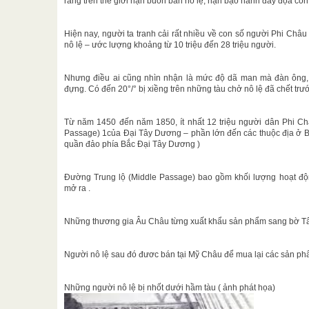
rằng trên thế giới nạn buôn bán nô lệ, nạn bạo hành đày đọa con
Hiện nay, người ta tranh cải rất nhiều về con số người Phi Châu
nô lệ – ước lượng khoảng từ 10 triệu đến 28 triệu người.
Nhưng điều ai cũng nhìn nhận là mức độ dã man mà đàn ông, 
đựng. Có đến 20°/° bị xiềng trên những tàu chở nô lệ đã chết trướ
Từ năm 1450 đến năm 1850, ít nhất 12 triệu người dân Phi Châ
Passage) 1của Đại Tây Dương – phần lớn đến các thuộc địa ở B
quần đảo phía Bắc Đại Tây Dương )
Đường Trung lộ (Middle Passage) bao gồm khối lượng hoạt đ
mở ra .
Những thương gia Âu Châu từng xuất khẩu sản phẩm sang bờ Tây
Người nô lệ sau đó đươc bán tại Mỹ Châu để mua lại các sản ph
Những người nô lệ bị nhốt dưới hầm tàu ( ảnh phát họa)