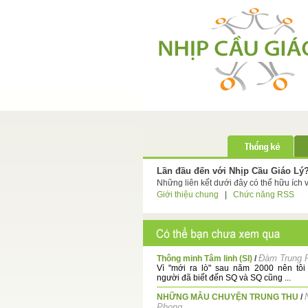
Lần đầu đến với Nhịp Cầu Giáo Lý
Những liên kết dưới đây có thể hữu ích 
Giới thiệu chung
|
Chức năng RSS
Ðàm Trung 
Thông minh Tâm linh (SI)
/
Vì "mới ra lò" sau năm 2000 nên tôi 
người đã biết đến SQ và SQ cũng ...
NHỮNG MẪU CHUYỆN TRUNG THU
/
Phong