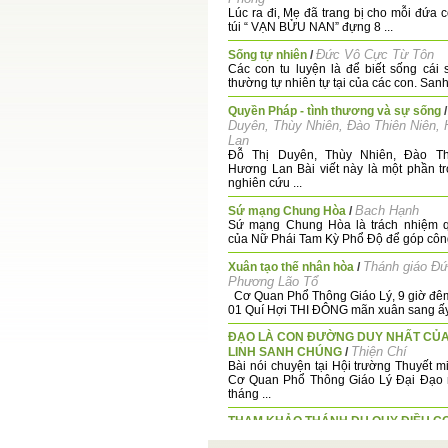
Lúc ra đi, Mẹ đã trang bị cho mỗi đứa c
túi “ VẠN BỬU NAN” đựng 8 ...
Đức Vô Cực Từ Tôn
Sống tự nhiên
/
Các con tu luyện là để biết sống cái
thường tự nhiên tự tại của các con. Sanh 
Quyền Pháp - tình thương và sự sống
Duyên, Thùy Nhiên, Đào Thiên Niên,
Lan
Đỗ Thị Duyên, Thùy Nhiên, Đào Th
Hương Lan Bài viết này là một phần t
nghiên cứu ...
Bach Hạnh
Sứ mạng Chung Hòa
/
Sứ mạng Chung Hòa là trách nhiệm q
của Nữ Phái Tam Kỳ Phổ Độ để góp công
Thánh giáo Đ
Xuân tạo thế nhân hòa
/
Phương Lão Tổ
Cơ Quan Phổ Thông Giáo Lý, 9 giờ đê
01 Quí Hợi THI ĐÔNG mãn xuân sang ấy 
ĐẠO LÀ CON ĐƯỜNG DUY NHẤT CỦ
Thiện Chí
LINH SANH CHÚNG
/
Bài nói chuyện tại Hội trường Thuyết mi
Cơ Quan Phổ Thông Giáo Lý Đại Đạo
tháng ...
THAM KHẢO THÁNH DỤ QUY ĐIỀU C
Thiện Chi