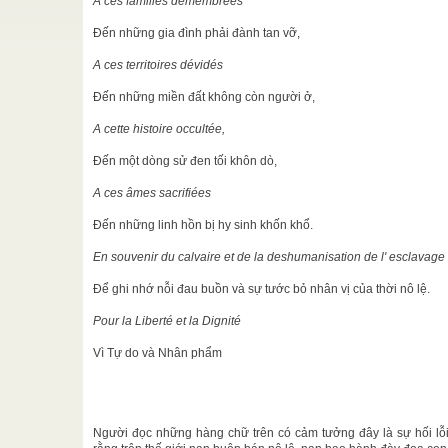
A ces familles démembrées
GLĐĐ THAM
N
Đến những gia đình phải đành tan vỡ,
O ĐÃ LÀ
A ces territoires dévidés
i, qua Nhất
Đến những miền đất không còn người ở,
iện Chí
 sôi nỗi về
A cette histoire occultée,
ng ...
Đến một dòng sử đen tối khôn dò,
ng thể bao
A ces âmes sacrifiées
 ...
Đến những linh hồn bị hy sinh khốn khổ.
g Tiểu Đái
 ...
En souvenir du calvaire et de la deshumanisation de l' esclavage
Để ghi nhớ nỗi đau buồn và sự tước bỏ nhân vị của thời nô lệ.
Pour la Liberté et la Dignité
Vì Tự do và Nhân phẩm
@@
Người đọc những hàng chữ trên có cảm tưởng đây là sự hối lỗi