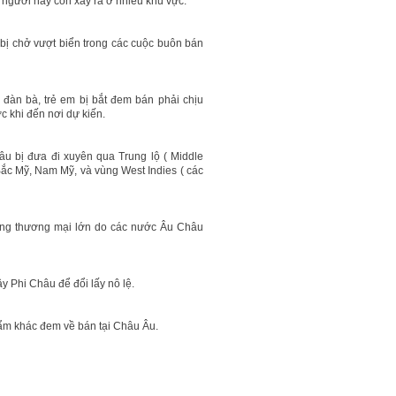
 người hãy còn xãy ra ở nhiều khu vực.
 bị chở vượt biển trong các cuộc buôn bán
đàn bà, trẻ em bị bắt đem bán phải chịu
c khi đến nơi dự kiến.
u bị đưa đi xuyên qua Trung lộ ( Middle
ắc Mỹ, Nam Mỹ, và vùng West Indies ( các
ộng thương mại lớn do các nước Âu Châu
 Phi Châu để đổi lấy nô lệ.
ẩm khác đem về bán tại Châu Âu.