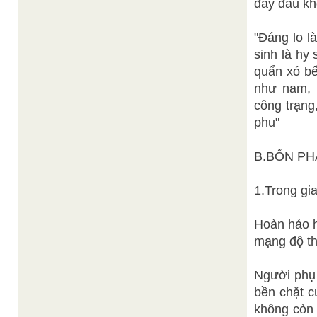
đầy đau kh
"Đáng lo l
sinh là hy
quẩn xó bế
như nam, 
công trạng
phu"
B.BỔN PH
1.Trong gi
Hoàn hảo h
mạng độ tha
Người phụ 
bền chặt c
không còn 