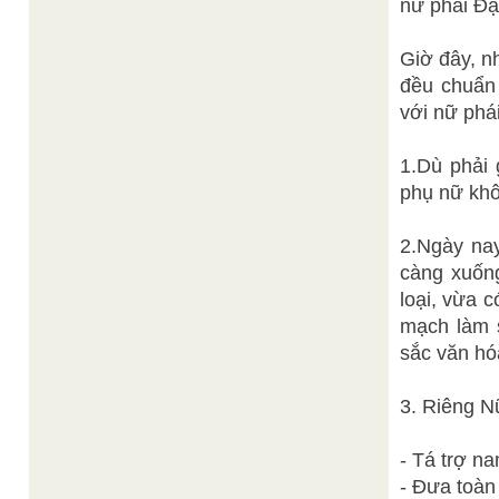
nữ phái Đạ
Giờ đây, n
đều chuẩn 
với nữ phái
1.Dù phải 
phụ nữ khô
2.Ngày na
càng xuống
loại, vừa 
mạch làm s
sắc văn hó
3. Riêng N
- Tá trợ n
- Đưa toàn