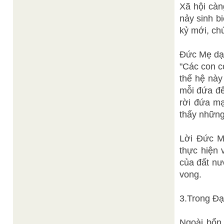
Xã hội càn
nảy sinh b
kỷ mới, chú
Đức Mẹ dạ
"Các con có
thế hệ nà
mỗi đứa để
rời đứa mạ
thấy những
Lời Đức Mẹ
thực hiện 
của đất nư
vong.
3.Trong Đ
Ngoài bổn 