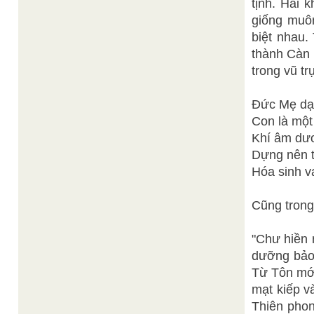
tịnh. Hai 
giống muôn
biệt nhau.
thành Càn 
trong vũ t
Đức Mẹ dạ
Con là một 
Khí âm dươ
Dựng nên t
Hóa sinh v
Cũng trong
"Chư hiền 
dưỡng bảo
Từ Tôn mới
mạt kiếp v
Thiên phon