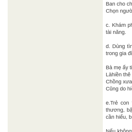
Ban cho ch
Chọn người
c. Khám p
tài năng.
d. Dùng tì
trong gia đ
Bà mẹ ấy ti
Làhiền thê 
Chồng xưa 
Cũng do hi
e.Trẻ con
thương, b
cần hiểu, 
Nếu không,