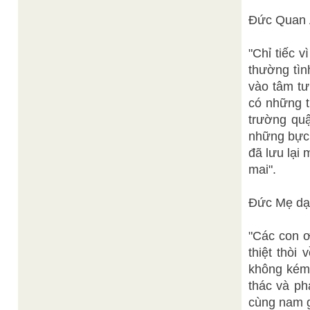
Đức Quan 
"Chỉ tiếc 
thường tìn
vào tâm tư
có những t
trường quậ
những bực 
đã lưu lại
mai".
Đức Mẹ dạ
"Các con ơ
thiệt thòi
không kém 
thác và ph
cùng nam g