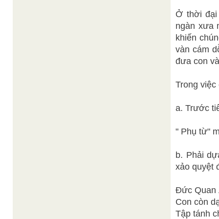
Ở thời đại
ngàn xưa m
khiến chún
vàn cám dỗ
đưa con v
Trong việc
a. Trước t
" Phụ từ" m
b. Phải d
xảo quyệt 
Đức Quan
Con còn dạ
Tập tánh c