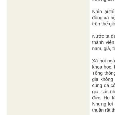
Nhìn lại t
đồng xã hộ
trên thế g
Nước ta đa
thành viên
nam, già, 
Xã hội ngà
khoa học, 
Tổng thốn
gia không 
cũng đã có
gia, các n
đức. Họ l
Nhưng lợi 
thuận rất t