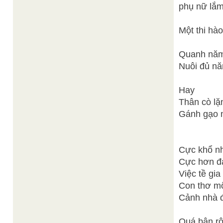
phụ nữ lắm
Một thi hào
Quanh năm
Nuôi đủ nă
Hay
Thân cò lặn
Gánh gạo n
Cực khổ nh
Cực hơn đ
Việc tề gia
Con thơ mộ
Cảnh nhà đủ
Quá bận rộ