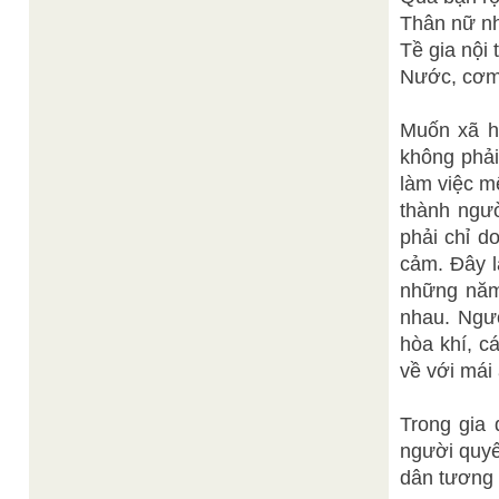
Thân nữ nh
Tề gia nội 
Nước, cơm,
Muốn xã hộ
không phải
làm việc m
thành ngườ
phải chỉ d
cảm. Đây l
những năm 
nhau. Ngườ
hòa khí, c
về với mái
Trong gia 
người quyế
dân tương l