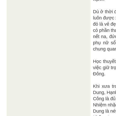
Dù ở thời 
luôn được 
đó là vẻ đ
có phần th
nết na, đứ
phụ nữ số
chung quan
Học thuyế
việc giữ t
Đông.
Khi xưa t
Dung, Hạn
Công là đủ
Nhiệm nhặc
Dung là né