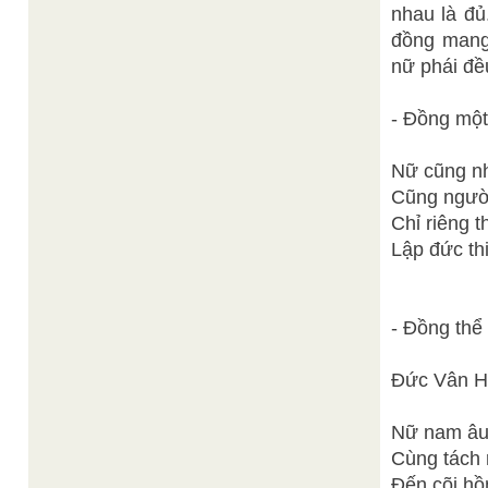
nhau là đủ
đồng mang 
nữ phái đề
- Đồng mộ
Nữ cũng n
Cũng người
Chỉ riêng th
Lập đức th
- Đồng thể 
Đức Vân H
Nữ nam âu 
Cùng tách 
Đến cõi hồn