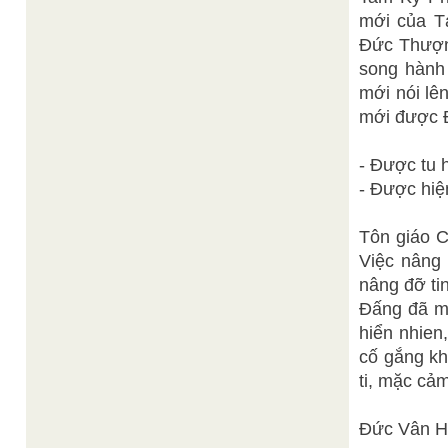
mới của Tạ
Đức Thượn
song hành 
mới nói lê
mới được 
- Được tu 
- Được hiệ
Tôn giáo C
Việc nâng 
nâng đỡ ti
Đấng đã m
hiển nhien
cố gắng kh
ti, mặc cả
Đức Vân H