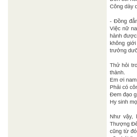
Công dày q
- Đồng đẳ
Việc nữ na
hành được 
không giới
trưởng dưỡ
Thử hỏi tr
thành.
Em ơi nam
Phải có côn
Đem đạo gi
Hy sinh mọ
Như vậy, 
Thượng Đế,
cũng từ đó