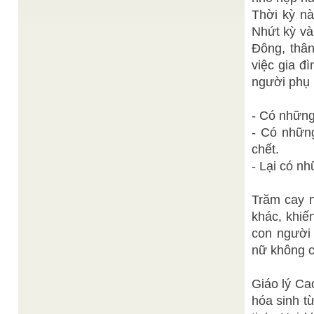
Thiện Chí
GIẢI PHÁP CỨU ĐỘ THỜI ĐẠI
/
Thời kỳ nà
Theo giáo lý Cao Đài, cũng như của nhiều tôn
giáo khác, lịch sử nhân loại đang trải qua thời ...
Nhứt kỳ và
Đông, thân
Tự
Hiệp Thiên Đại Đế Quan Thánh Đế Quân
/
Điển Cao Đài-Nguyễn Văn Hồng
việc gia đ
Đêm ấy trăng sáng, vừa mãn canh ba, bỗng nghe
trên không có tiếng kêu lớn: Trả đầu cho ta. ...
người phụ 
Thánh giáo Đức
Lễ an vi tại Bát Bửu Phật Đài
/
Thế Tôn
- Có những
Bát Bửu Phật Đài, Ngọ thời Rằm tháng 7 năm Tân
Sửu (25 8 1961) LỄ AN VỊ ĐỨC THẾ TÔN. THI
- Có những
PHỔ ...
chết.
THƯỢNG ĐẾ ĐẾN KHAI MINH ĐẠI ĐẠO ĐÃ LÀ
- Lại có n
Thiện Chí
MỘT HI HỮU
/
"Thầy là bực hoàn toàn vĩnh viễn, trường cửu trong
cõi Hư Vô tuyệt đối. Nay vì lòng bác ái ...
Trăm cay n
khác, khi
con người
nữ không c
Giáo lý Ca
hóa sinh t