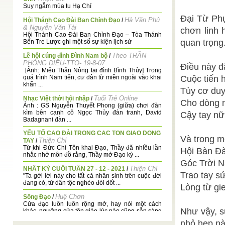
Suy ngẫm mùa tu Hạ Chí
Đại Từ Phụ
Hà Văn Phủ
Hội Thánh Cao Đài Ban Chỉnh Đạo
/
& Nguyễn Văn Tài
chơn linh 
Hội Thánh Cao Đài Ban Chỉnh Đạo – Tòa Thánh
quan trọng
Bến Tre Lược ghi một số sự kiện lịch sử
Theo TRẦN
Lễ hội cúng đình Đình Nam bộ
/
PHỎNG DIỀU-TTO- 19-8-07
Điều này 
[Ảnh: Miếu Thần Nông tại đình Bình Thủy] Trong
quá trình Nam tiến, cư dân từ miền ngoài vào khai
Cuộc tiến h
khẩn ...
Tùy cơ du
Tuổi Trẻ Online
Nhạc Việt thời hội nhập
/
Cho dòng n
Ảnh : GS Nguyễn Thuyết Phong (giữa) chơi đàn
kìm bên cạnh cô Ngọc Thủy đàn tranh, David
Cậy tay nữ
Badagnani đàn ...
YẾU TỐ CAO ĐÀI TRONG CAC TON GIAO DONG
Và trong m
Thiện Chí
TAY
/
Từ khi Đức Chí Tôn khai Đạo, Thầy đã nhiều lần
Hội Bàn Đ
nhắc nhở môn đồ rằng, Thầy mở Đạo kỳ ...
Góc Trời 
Thiện Chí
NHÂT KÝ CUỐI TUẦN 27 - 12 - 2021
/
Trao tay s
"Ta gởi lời này cho tất cả nhân sinh trên cuộc đời
đang có, từ dân tộc nghèo đói dốt ...
Lòng từ gi
Huệ Chơn
Sống Đạo
/
Cửa đạo luôn luôn rộng mở, hay nói một cách
Như vậy, s
khác, ngưỡng cửa tôn giáo lúc nào cũng sẵn sàng
...
nhỏ hẹp nà