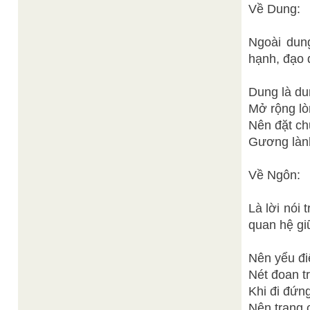
Về Dung:
Ngoài dun
hạnh, đạo 
Dung là du
Mở rộng lòn
Nên đặt ch
Gương lành
Về Ngôn:
Là lời nói 
quan hệ gi
Nên yểu đi
Nét đoan t
Khi đi đứng
Nên trang 