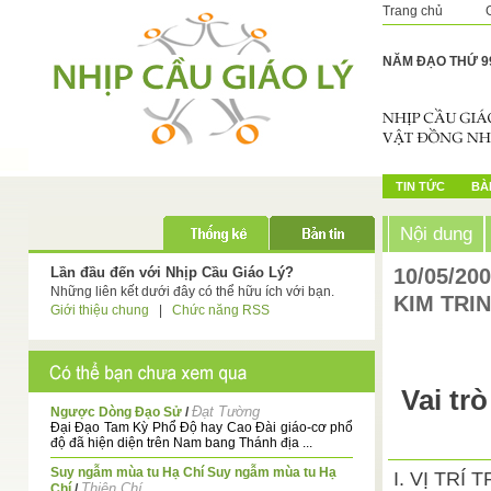
Trang chủ
NĂM ĐẠO THỨ 9
TIN TỨC
BÀI
Nội dung
Lần đầu đến với Nhịp Cầu Giáo Lý?
10/05/20
Những liên kết dưới đây có thể hữu ích với bạn.
KIM TRI
Giới thiệu chung
|
Chức năng RSS
Vai tr
Đạt Tường
Ngược Dòng Đạo Sử
/
Đại Đạo Tam Kỳ Phổ Độ hay Cao Đài giáo-cơ phổ
độ đã hiện diện trên Nam bang Thánh địa ...
Suy ngẫm mùa tu Hạ Chí Suy ngẫm mùa tu Hạ
I. VỊ TR
Thiện Chí
Chí
/