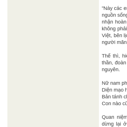
"Này các e
nguồn sống
nhận hoàn 
không phải
Việt, bên l
người mãnh
Thế thì, h
thần, đoàn
nguyên.
Nữ nam phâ
Diện mạo h
Bản tánh c
Con nào cũ
Quan niệm
dừng lại 