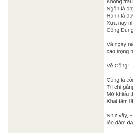
Không trau 
Ngôn là dạ
Hạnh là đư
Xưa nay nh
Công Dung 
Và ngày na
cao trọng 
Về Công:
Công là cô
Trì chí gắ
Mở khiếu t
Khai tâm lã
Như vậy, Đ
léo đảm đ