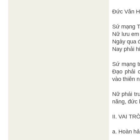
Đức Vân H
Sứ mạng T
Nữ lưu em 
Ngày qua đ
Nay phải h
Sứ mạng tr
Đạo phải 
vào thiên n
Nữ phái tr
năng, đức 
II. VAI T
a. Hoàn hả