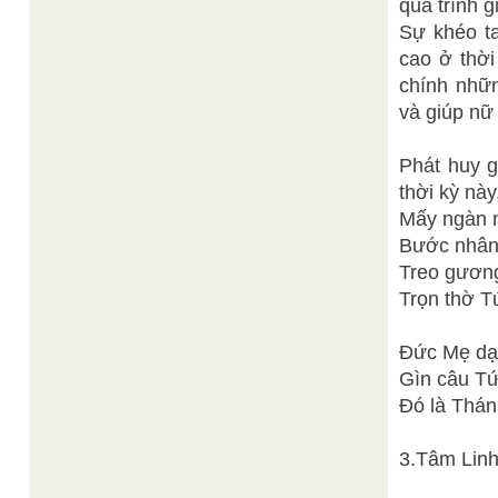
quá trình 
Sự khéo ta
cao ở thời
chính nhữn
và giúp nữ
Phát huy g
thời kỳ này
Mấy ngàn n
Bước nhân 
Treo gương 
Trọn thờ 
Đức Mẹ dạ
Gìn câu T
Đó là Thá
3.Tâm Lin