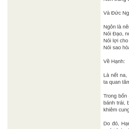
Và Đức Ngô
Ngôn là nê
Nói Đạo, n
Nói lợi ch
Nói sao hò
Về Hạnh:
Là nết na,
ta quan tâ
Trong bốn 
bánh trái,
khiêm cung
Do đó, Hạn