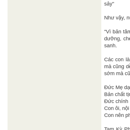
sảy"
Như vậy, n
"Vì bản tâ
dưỡng, ch
sanh.
Các con là
mà cũng dễ
sớm mà cũn
Đức Mẹ dạ
Bản chất t
Đức chính 
Con ôi, nội
Con nên ph
Tam Kỳ Ph