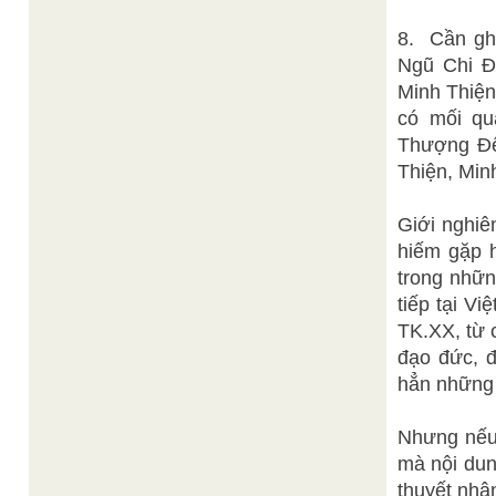
8. Cần ghi
Ngũ Chi Đ
Minh Thiện
có mối qu
Thượng Đế
Thiện, Min
Giới nghiê
hiếm gặp 
trong những
tiếp tại V
TK.XX, từ 
đạo đức, đ
hẳn những h
Nhưng nếu 
mà nội dun
thuyết nhâ