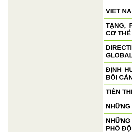
VIET N
TẠNG, 
CƠ THỂ
DIRECT
GLOBAL
ĐỊNH H
BỐI CẢ
TIÊN TH
NHỮNG 
NHỮNG 
PHỔ ĐỘ