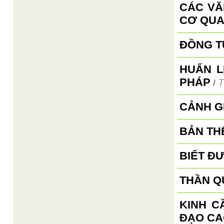
CÁC VĂ
CƠ QUA
ĐỒNG TỬ
HUẤN L
PHÁP
T
/
CẢNH G
BẢN TH
BIẾT ĐƯ
THẦN Q
KINH C
ĐẠO CA