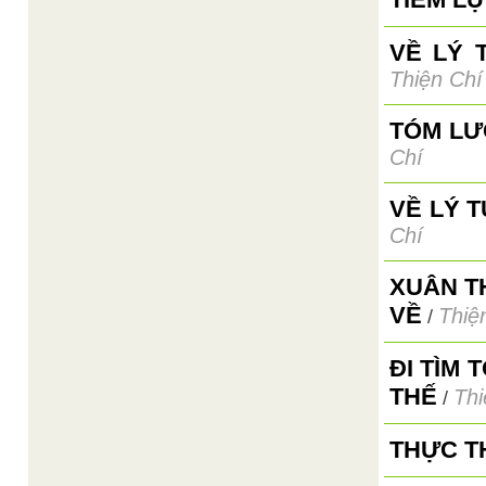
VỀ LÝ 
Thiện Chí
TÓM LƯ
Chí
VỀ LÝ 
Chí
XUÂN T
VỀ
Thiệ
/
ĐI TÌM
THẾ
Thi
/
THỰC T