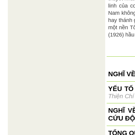
linh của c
Nam không 
hay thánh 
một nền Tô
(1926) hầu
NGHĨ VỀ
YẾU TỐ
Thiện Chí
NGHĨ V
CỨU ĐỘ
TỔNG Q