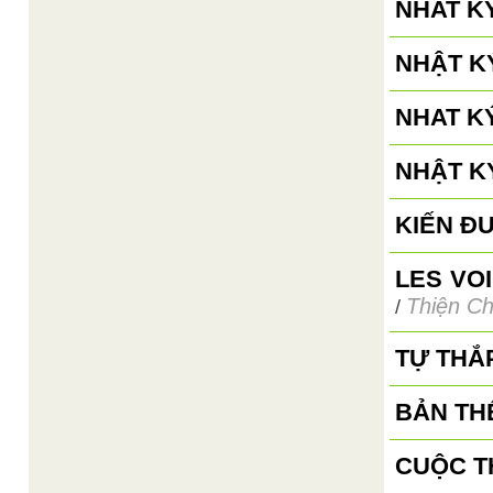
NHAT KÝ
NHẬT KÝ
NHAT K
NHẬT K
KIẾN Đ
LES VO
Thiện Ch
/
TỰ THẮ
BẢN TH
CUỘC T