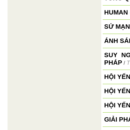
HUMAN 
SỨ MẠN
ÁNH SÁ
SUY N
PHÁP
T
/
HỘI YẾ
HỘI YẾ
HỘI YẾ
GIẢI PH