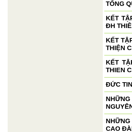
TỔNG Q
KẾT TẬ
ĐH THIÊ
KẾT TẬ
THIỆN C
KẾT TẬ
THIEN 
ĐỨC TI
NHỮNG 
NGUYÊN
NHỮNG
CAO ĐÀ