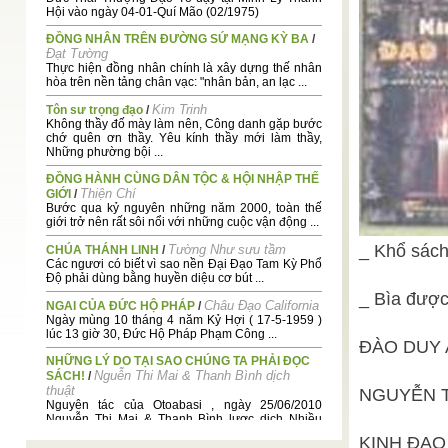
Hội vào ngày 04-01-Quí Mão (02/1975)
ĐỒNG NHÂN TRÊN ĐƯỜNG SỨ MẠNG KỲ BA
/
Đạt Tường
Thực hiện đồng nhân chính là xây dựng thế nhân
hòa trên nền tảng chân vạc: "nhân bản, an lạc ...
Kim Trinh
Tôn sư trọng đạo
/
Không thầy đố mày làm nên, Công danh gặp bước
chớ quên ơn thầy. Yêu kính thầy mới làm thầy,
Những phường bội ...
ĐỒNG HÀNH CÙNG DÂN TỘC & HỘI NHẬP THẾ
Thiện Chí
GIỚI
/
Bước qua kỷ nguyên những năm 2000, toàn thế
giới trở nên rất sôi nổi với những cuộc vận động ...
_ Khổ sách
Tường Như sưu tầm
CHÚA THÁNH LINH
/
Các ngươi có biết vì sao nền Đại Đạo Tam Kỳ Phổ
Độ phải dùng bằng huyền diệu cơ bút ...
_ Bìa được
Châu Đạo California
NGAI CỦA ĐỨC HỘ PHÁP
/
Ngày mùng 10 tháng 4 năm Kỷ Hợi ( 17-5-1959 )
lúc 13 giờ 30, Đức Hộ Pháp Phạm Công ...
ĐÀO DUY 
NHỮNG LÝ DO TẠI SAO CHÚNG TA PHẢI ĐỌC
Nguễn Thi Mai & Thanh Bình dịch
SÁCH!
/
thuật
NGUYỄN TH
Nguyên tác của Otoabasi , ngày 25/06/2010
Nguyễn Thị Mai & Thanh Bình lược dịch Nhiều
người không thích đọc sách và ...
KINH ĐẠO