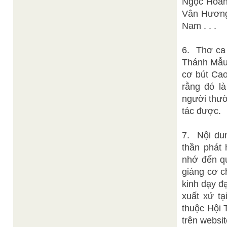
Ngọc Hoàn
Vân Hương
Nam . . .
6. Thơ ca
Thánh Mẫu 
cơ bút Cao
rằng đó l
người thườ
tác được.
7. Nội dun
thần phát 
nhớ đến q
giáng cơ ch
kinh dạy đ
xuất xứ tạ
thuộc Hội 
trên websi