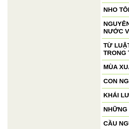
NHO TÔ
NGUYÊN
NƯỚC V
TỪ LUẬ
TRONG 
MÙA XU
CON NG
KHÁI L
NHỮNG 
CẦU NG