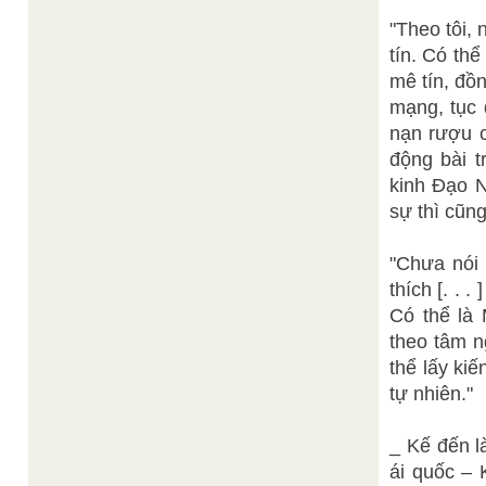
"Theo tôi, 
tín. Có th
mê tín, đồ
mạng, tục 
nạn rượu c
động bài t
kinh Đạo N
sự thì cũn
"Chưa nói 
thích [. . 
Có thể là 
theo tâm n
thể lấy ki
tự nhiên."
_ Kế đến l
ái quốc –