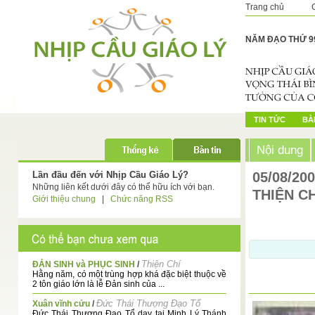
Trang chủ
NĂM ĐẠO THỨ 9
TIN TỨC
BÀI
Nội dung
Lần đầu đến với Nhịp Cầu Giáo Lý?
05/08/20
Những liên kết dưới đây có thể hữu ích với bạn.
THIỆN CH
Giới thiệu chung
|
Chức năng RSS
Thiện Chí
ĐẢN SINH và PHỤC SINH
/
Hằng năm, có một trùng hợp khá đặc biệt thuộc về
2 tôn giáo lớn là lễ Đản sinh của ...
Đức Thái Thượng Đạo Tổ
Xuân vĩnh cửu
/
Đức Thái Thượng Đạo Tổ dạy tại Minh Lý Thánh