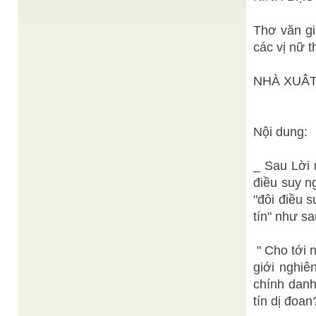
Minh Niệm
NGÕ VÀO BẢN THỂ
/
Hiện nay các nhà khoa học đều cho rằng những gì
Thơ văn g
mà chúng ta nhìn thấy trong thực tại đều ...
các vị nữ 
Xuân Mai
Hãy mở rộng trái tim
/
Ta không bảo các em chinh phục thiên hạ, mà bảo
các em tự thắng các em và phục vụ ...
NHÀ XUÂT
Danh Đức
Cha Pierre và người vô gia cư
/
Thứ Bảy, 27/01/2007, 15:32 (GMT+7) Bình dị cho
đến sau khi chết TTCT - Nếu có một chốn vĩnh
hằng của những con ...
Nội dung:
Đạt Tường
Thâu nhận sanh linh theo thiên thơ
/
sưu tầm
Kỷ niệm 80 năm hoàn tất một giai đoạn lịch sử độc
_ Sau Lời 
đáo nhứt trong thời Tam Kỳ Phổ Độ: ...
điều suy n
"đôi điều 
tín" như sa
" Cho tới 
giới nghiê
chính danh
tín dị đoa