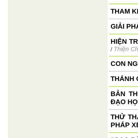
THAM K
GIẢI P
HIỆN T
Thiện Ch
/
CON NG
THÁNH 
BẢN TH
ĐẠO HỌ
THỬ TH
PHÁP X