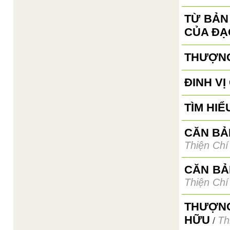
TỪ BẢN
CỦA ĐẠ
THƯỢNG
ĐINH V
TÌM HIỂ
CĂN BẢN
Thiện Chí
CĂN BẢ
Thiện Chí
THƯỢNG
HỮU
Th
/