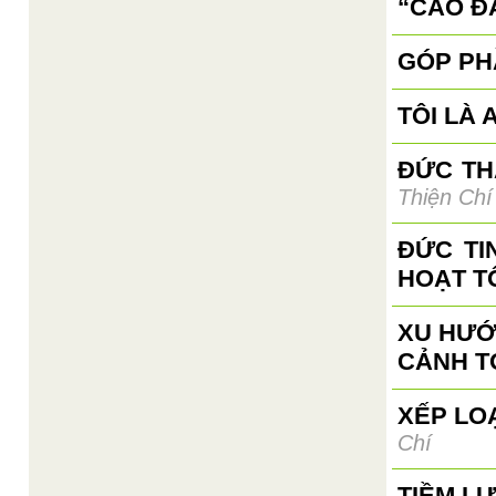
“CAO ĐÀ
GÓP PH
TÔI LÀ A
ĐỨC TH
Thiện Chí
ĐỨC TI
HOẠT T
XU HƯỚ
CẢNH T
XẾP LO
Chí
TIỀM L