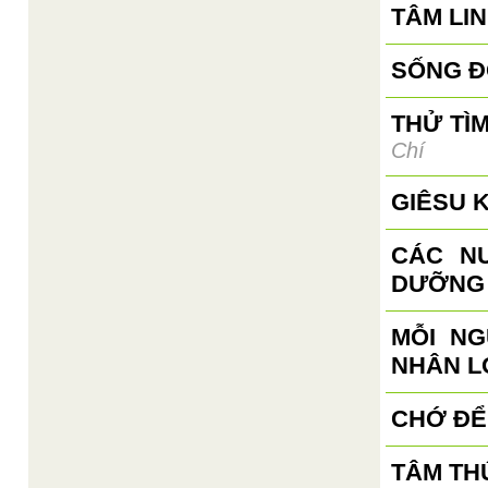
TÂM LI
SỐNG Đ
THỬ TÌ
Chí
GIÊSU 
CÁC N
DƯỠNG 
MỖI N
NHÂN L
CHỚ ĐỂ
TÂM TH