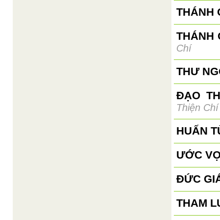
THÁNH G
THÁNH 
Chí
THƯ NGỎ
ĐẠO T
Thiện Chí
HUẤN T
ƯỚC VỌ
ĐỨC GI
THAM L