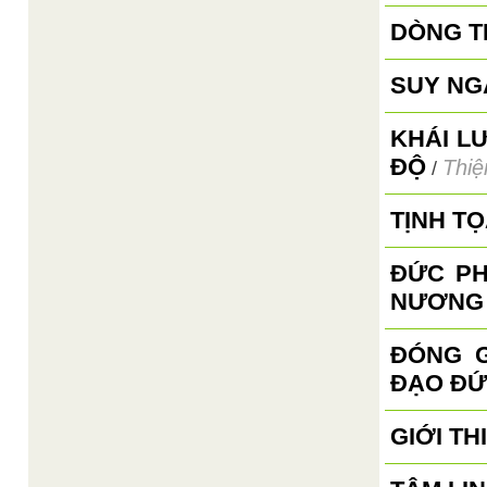
DÒNG T
SUY NG
KHÁI L
ĐỘ
Thiệ
/
TỊNH T
ĐỨC PH
NƯƠNG
ĐÓNG G
ĐẠO ĐỨ
GIỚI TH