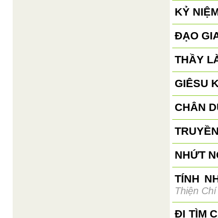
KỶ NIỆM
ĐẠO GI
THẦY L
GIÊSU 
CHÂN D
TRUYỀN
NHỨT N
TÍNH N
Thiện Chí
ĐI TÌM 