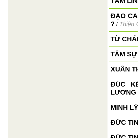
TÂM LI
ĐẠO CA
?
Thiện 
/
TỪ CHÁ
TÂM SỰ
XUÂN TH
ĐÚC K
LƯƠNG
MINH L
ĐỨC TIN
ĐỨC TIN