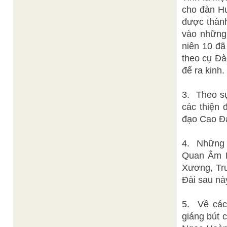
cho đàn Hư
được thành
vào những
niên 10 đã
theo cụ Đà
để ra kinh.
3. Theo sự
các thiện 
đạo Cao Đà
4. Những 
Quan Âm B
Xương, Trư
Đài sau nà
5. Về các
giáng bút c