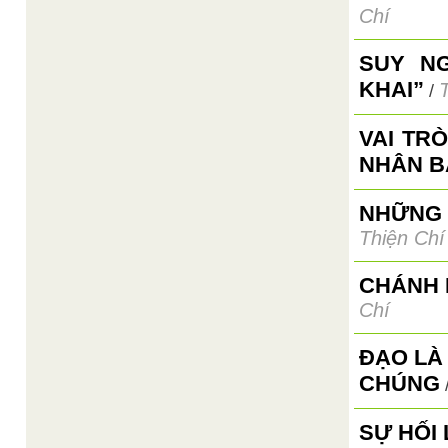
Chí
SUY N
KHAI”
/
VAI TR
NHÂN B
NHỮNG 
Thiện Chí
CHÁNH 
Chí
ĐẠO LÀ
CHÚNG
SỰ HỐI