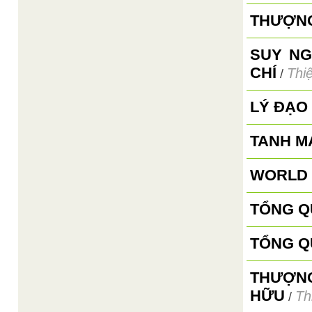
THƯỢNG
SUY NG
CHÍ
Thi
/
LÝ ĐẠO
TANH M
WORLD 
TỔNG Q
TỔNG Q
THƯỢNG
HỮU
Th
/