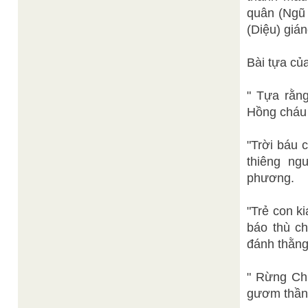
quân (Ngũ 
(Diệu) gián
Bài tựa c
" Tựa rằn
Hồng cháu 
"Trời báu 
thiêng ngư
phương.
"Trẻ con k
báo thù c
đánh thằng
" Rừng Ch
gươm thần,