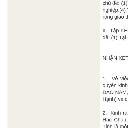
chủ đề: (1
nghiệp,(4) 
rộng giao t
II. Tập K
đề: (1) Tại
NHẬN XÉT
1. Về việc
quyển kinh
ĐẠO NAM, 
Hạnh) và c
2. Kinh ra
Hạc Châu,
Tỉnh là mộ