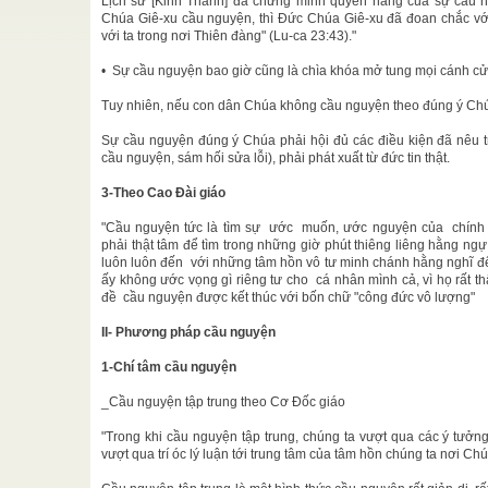
uôn
Lịch sử [Kinh Thánh] đã chứng minh quyền năng của sự cầu ng
Chúa Giê-xu cầu nguyện, thì Đức Chúa Giê-xu đã đoan chắc vớ
rung Quốc
với ta trong nơi Thiên đàng" (Lu-ca 23:43)."
ại cho hậu
• Sự cầu nguyện bao giờ cũng là chìa khóa mở tung mọi cánh c
o Sư TS.
Tuy nhiên, nếu con dân Chúa không cầu nguyện theo đúng ý Chúa
thế kỷ XX,
Sự cầu nguyện đúng ý Chúa phải hội đủ các điều kiện đã nêu tr
cầu nguyện, sám hối sửa lỗi), phải phát xuất từ đức tin thật.
 BÁT BỬU
3-Theo Cao Đài giáo
ng, khu Lê
"Cầu nguyện tức là tìm sự ước muốn, ước nguyện của chính 
phải thật tâm để tìm trong những giờ phút thiêng liêng hằng ngự
, Nào hay
luôn luôn đến với những tâm hồn vô tư minh chánh hằng nghĩ đ
 trăm nẻo
ấy không ước vọng gì riêng tư cho cá nhân mình cả, vì họ rất 
đề cầu nguyện được kết thúc với bốn chữ "công đức vô lượng"
II- Phương pháp cầu nguyện
1-Chí tâm cầu nguyện
_Cầu nguyện tập trung theo Cơ Đốc giáo
"Trong khi cầu nguyện tập trung, chúng ta vượt qua các ý tưởn
vượt qua trí óc lý luận tới trung tâm của tâm hồn chúng ta nơi Ch