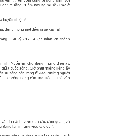
uyện. . .Tên trộm cùng bị đóng đinh với
i anh ta rằng: "Hôm nay ngươi sẽ được ở
ửa huyền nhiệm!
, đừng mong một điều gì sẽ xảy ra!
ong II Sử-ký 7:12-14 (hạ mình, chí thành
mình. Muốn tìm cho đặng những điều ấy,
 giữa cuộc sống. Giờ phút thiêng liêng ấy
ến sự sống còn trong lẽ đạo. Những người
thấu sự công bằng của Tạo Hóa . . .mà vấn
g và hình ảnh, vượt qua các cảm quan, và
úa đang làm những việc kỳ diệu ".