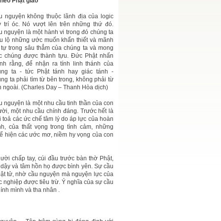
heo Phật giáo
u nguyện không thuộc lãnh địa của logic
 trí óc. Nó vượt lên trên những thứ đó.
 nguyện là một hành vi trong đó chúng ta
ểu lộ những ước muốn khẩn thiết và mãnh
t tự trong sâu thẳm của chúng ta và mong
c chúng được thành tựu. Đức Phật nhấn
nh rằng, để nhận ra tính linh thánh của
úng ta - tức Phật tánh hay giác tánh -
ng ta phải tìm từ bên trong, không phải từ
 ngoài. (Charles Day – Thanh Hòa dịch)
 nguyện là một nhu cầu tinh thần của con
ời, một nhu cầu chính đáng. Trước hết là
i toả các ức chế tâm lý do áp lực của hoàn
nh, của thất vọng trong tình cảm, những
hể hiện các ước mơ, niềm hy vọng của con
ười chấp tay, cúi đầu trước bàn thờ Phật,
ổi dậy và tâm hồn họ được bình yên. Sự cầu
hật tử, nhờ cầu nguyện mà nguyện lực của
c nghiệp được tiêu trừ. Ý nghĩa của sự cầu
ính mình và tha nhân .