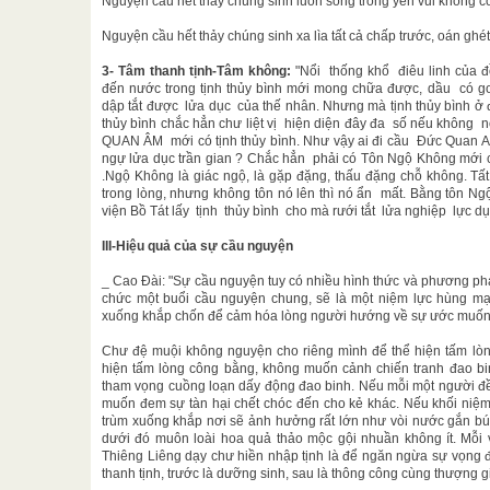
Nguyện cầu hết thảy chúng sinh luôn sống trong yên vui không c
Nguyện cầu hết thảy chúng sinh xa lìa tất cả chấp trước, oán ghét, 
3- Tâm thanh tịnh-Tâm không:
"Nổi thống khổ điêu linh của đ
đến nước trong tịnh thủy bình mới mong chữa được, dầu có gom
dập tắt được lửa dục của thế nhân. Nhưng mà tịnh thủy bình ở đ
thủy bình chắc hẳn chư liệt vị hiện diện đây đa số nếu không
QUAN ÂM mới có tịnh thủy bình. Như vậy ai đi cầu Đức Quan A
ngự lửa dục trần gian ? Chắc hẳn phải có Tôn Ngộ Không mới 
.Ngộ Không là giác ngộ, là gặp đặng, thấu đặng chỗ không. 
trong lòng, nhưng không tôn nó lên thì nó ẩn mất. Bằng tôn Ng
viện Bồ Tát lấy tịnh thủy bình cho mà rưới tắt lửa nghiệp lực d
III-Hiệu quả của sự cầu nguyện
_ Cao Đài: "Sự cầu nguyện tuy có nhiều hình thức và phương ph
chức một buổi cầu nguyện chung, sẽ là một niệm lực hùng mạ
xuống khắp chốn để cảm hóa lòng người hướng về sự ước muốn t
Chư đệ muội không nguyện cho riêng mình để thể hiện tấm lòng 
hiện tấm lòng công bằng, không muốn cảnh chiến tranh đao bin
tham vọng cuồng loạn dấy động đao binh. Nếu mỗi một người đề
muốn đem sự tàn hại chết chóc đến cho kẻ khác. Nếu khối niệm 
trùm xuống khắp nơi sẽ ảnh hưởng rất lớn như vòi nước gắn bú
dưới đó muôn loài hoa quả thảo mộc gội nhuần không ít. Mỗi v
Thiêng Liêng dạy chư hiền nhập tịnh là để ngăn ngừa sự vọng 
thanh tịnh, trước là dưỡng sinh, sau là thông công cùng thượng gi