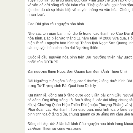
Tuyên bố Hà Nội là sự đóng góp của Phật giáo thế giới vào kho tà
về vấn đề đời sống xã hội toàn cầu. "Phật giáo kêu gọi hành độn
tộc cho dù có sự khác biệt về truyền thống và văn hóa. Chúng 
nhân loại".
Cao Đài giáo cầu nguyện hòa bình
Như các tôn giáo bạn, mỗi dịp lễ trọng, các thánh sở Cao Đài 
hòa bình. Đặc biệt, vào tháng 11 năm Mậu Tý 2008 vừa qua, Hội
hiện lễ cầu nguyện hòa bình tại Thánh tịnh Ngọc Sơn Quang, n
cầu nguyện hòa bình trên đài Ngưỡng thiên.
Cuộc lễ cầu nguyện hòa bình trên Đài Ngưỡng thiên này được 
nhất” của ĐĐTKPĐ.
Đài ngưỡng thiên Ngọc Sơn Quang ban đêm (Ảnh Thiện Chí)
Đài Ngưỡng thiên gồm 3 tầng, cao 9 thước; 2 tầng dưới hình Bát 
trưng Tứ Tượng sinh Bát Quái theo Dịch lý.
Khi hành lễ, đồng nhi ở tầng dưới đọc 3 lần bài kinh Cầu Nguy
sẽ đánh từng tiếng trống Lôi âm ở tầng 2, các đại hồng chung tầ
đó, vị Chưởng Quản Hiệp Thiên Đài ( hoặc Thượng Phẩm) và v
Phái đoàn các Hội thánh, Tôn giáo bạn, ngồi tịnh tọa ở tầng tr
bình tịnh tọa ở tầng giữa, chung quanh có 36 đồng nhi cầm đèn 
Đồng nhi đọc dứt 3 lần bài kinh Cầu nguyện hòa bình trong khoản
và Đoàn Thiên sứ cũng vừa xong.