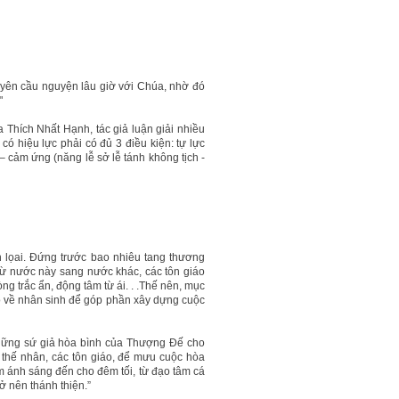
uyên cầu nguyện lâu giờ với Chúa, nhờ đó
"
 Thích Nhất Hạnh, tác giả luận giải nhiều
 hiệu lực phải có đủ 3 điều kiện: tự lực
– cảm ứng (năng lễ sở lễ tánh không tịch -
n lọai. Đứng trước bao nhiêu tang thương
 từ nước này sang nước khác, các tôn giáo
g trắc ẩn, động tâm từ ái. . .Thế nên, mục
độ về nhân sinh để góp phần xây dựng cuộc
những sứ giả hòa bình của Thượng Đế cho
i thế nhân, các tôn giáo, để mưu cuộc hòa
m ánh sáng đến cho đêm tối, từ đạo tâm cá
ở nên thánh thiện.”