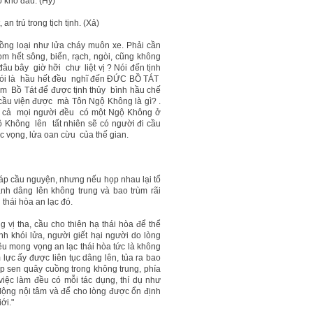
ó khổ đau. (Hỷ)
an trú trong tịch tịnh. (Xả)
ồng loại như lửa cháy muôn xe. Phải cần
 hết sông, biển, rạch, ngòi, cũng không
âu bây giờ hỡi chư liệt vị ? Nói đến tịnh
 nói là hầu hết đều nghĩ đến ĐỨC BỒ TÁT
m Bồ Tát để được tịnh thủy bình hầu chế
cầu viện được mà Tôn Ngộ Không là gì? .
Tất cả mọi người đều có một Ngộ Không ở
ộ Không lên tất nhiên sẽ có người đi cầu
ục vọng, lửa oan cừu của thế gian.
áp cầu nguyện, nhưng nếu họp nhau lại tổ
nh dâng lên không trung và bao trùm rãi
hái hòa an lạc đó.
vị tha, cầu cho thiên hạ thái hòa để thể
h khói lửa, người giết hại người do lòng
u mong vọng an lạc thái hòa tức là không
lực ấy được liên tục dâng lên, tủa ra bao
p sen quây cuồng trong không trung, phía
iệc làm đều có mỗi tác dụng, thí dụ như
động nội tâm và để cho lòng được ổn định
ới."