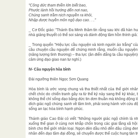
"Công đức tham thiền lớn biết bao,
Phước lành hồi hướng đến nơi nao,
Chúng sanh trầm nịch nguyền ra khỏi,
Nhập được huyền môn ngộ đạo cao. . .."
_ Cơ Đốc giáo: "Thánh Đa Minh thâm tín rằng sau khi đã hàn h
nhà giảng thuyết có thể soi sáng và đánh động tâm hồn thính giả.
_ Trong quyển "Hiệu lực cầu nguyện và kinh người áo trắng" của
câu chuyện cầu nguyện để chứng minh rằng, muốn cầu nguyện có
(năng lượng tình thương) – tha lực (ân điển đấng ta cầu nguyện)
cảm ứng đạo giao nan tư nghì.)
IV- Cầu nguyện hòa bình
Đài ngưỡng thiên Ngọc Sơn Quang
Hòa bình là ước vọng chung và tha thiết nhất của thế giới nhâ
chết chóc do chiến tranh gây ra từ thế kỷ này sang thế kỷ khác,
không thể chỉ sống đạo bằng đức tin đơn thuần mà không động lòn
đích giác ngộ chúng sanh về tâm linh, phải song hành với cứu 
sống an lạc hòa bình hạnh phúc.
Thánh giáo Cao Đài có viết: “Những người giác ngộ chính là 
xuống thế gian ở cùng nơi khắp chốn trong các giai tầng xã hộ
bình cho thế giới nhân loại. Ngọn đèn dầu nhỏ đến đâu cũng đe
nhân đến đạo tâm đại đồng, sẽ chuyển được thế cuộc hung tàn tr