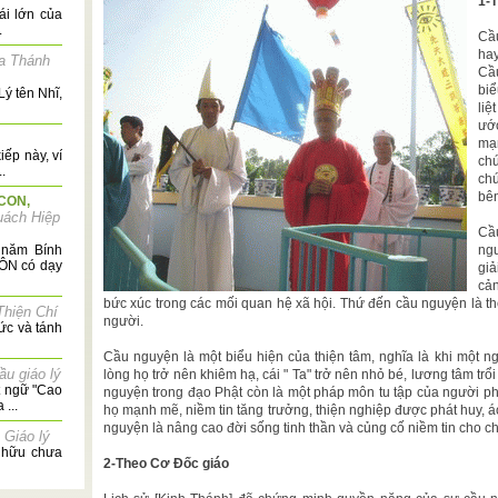
1-T
ái lớn của
.
Cầ
hay
a Thánh
Cầu
bi
ý tên Nhĩ,
liệ
ướ
mạ
ếp này, ví
ch
.
chú
bên
CON,
ách Hiệp
Cầu
 năm Bính
ngư
TÔN có dạy
giả
cả
bức xúc trong các mối quan hệ xã hội. Thứ đến cầu nguyện là t
Thiện Chí
người.
ức và tánh
Cầu nguyện là một biểu hiện của thiện tâm, nghĩa là khi một ng
ầu giáo lý
lòng họ trở nên khiêm hạ, cái " Ta" trở nên nhỏ bé, lương tâm tr
t ngữ "Cao
nguyện trong đạo Phật còn là một pháp môn tu tập của người p
...
họ mạnh mẽ, niềm tin tăng trưởng, thiện nghiệp được phát huy, á
nguyện là nâng cao đời sống tinh thần và củng cố niềm tin cho ch
 Giáo lý
 hữu chưa
2-Theo Cơ Đốc giáo
..