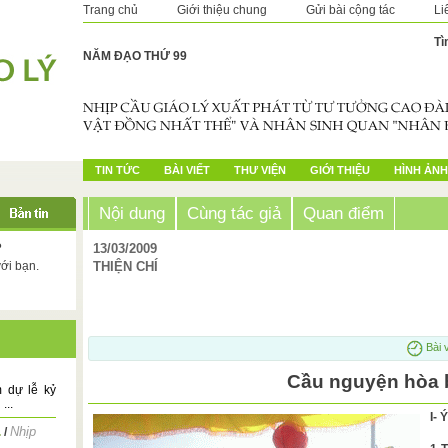
Trang chủ
Giới thiệu chung
Gửi bài cộng tác
Li
Tì
NĂM ĐẠO THỨ 99
TIN TỨC
BÀI VIẾT
THƯ VIỆN
GIỚI THIỆU
HÌNH ẢNH
Nội dung
Cùng tác giả
Quan điểm
?
13/03/2009
với bạn.
THIỆN CHÍ
Bài 
Cầu nguyện hòa 
 dự lễ kỷ
...
I- 
Nhịp
.
/