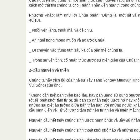
Cầu nguyện tập trung là một hình thức cầu nguyện rất giản dị, rất
cách mở trái tim chúng ta cho Thánh Thần đến ngự trị trong chúng
Phương Pháp: làm như lời Chúa phán: "Dừng lại một lát và n
46:10).
_ Ngồi yên lặng, thoải mái và dễ chịu.
_ An nghỉ trong mong muốn và ao ước Chúa.
_ Di chuyển vào trung tâm sâu xa của bản thể chúng ta.
_ Trong sự yên tịnh, cố nhận thức được sự hiện diện của Chúa; h
2-Cầu nguyện và thiền
Chúng ta hãy trích lời của nhà sư Tây Tạng Yongey Mingyur Rinp
Vui Sống) của ông.
"Không cần biết bạn thiền bao lâu, hay bạn đang sử dụng phươn
rốt sẽ phát khởi tâm từ bi, dù bạn có nhận thức được nó hay khôn
những sai biệt ảo tưởng giữa bản thân bạn với những người khác 
cầu kinh điển về Tứ vô lượng tâm trở nên tự nhiên và miên mật n
Nguyện cầu hết thảy chúng sinh được hạnh phúc và đầy đủ nhân
Nguyện cầu hết thảy chúng sinh thoát khỏi khổ não và những ng