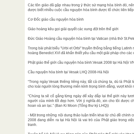
Các tôn giáo đã gặp nhau trong ý thức sứ mạng hòa bình đó, nên
được biết nhiều cuộc cầu nguyện hòa bình được tổ chức liên tiếp t
Cơ Đốc giáo cầu nguyện hòa bình
Giáo hoàng kêu gọi giải quyết các xung đột trên thế giới
Đức Giáo Hoàng cầu nguyện hòa bình tại Vatican (nhà thờ St.Pet
Trong bài phát biểu ''Urbi et Orbi'' truyền thống bằng tiếng Latin
hoàng Benedict XVI đã khẩn thiết yêu cầu một giải pháp cho các c
Phật giáo thế giới cầu nguyện hòa bình:Vesak 2008 tại Hà Nội V
Cầu nguyện hòa bình tại Vesak LHQ 2008-Hà Nội
“Trong ngày Vesak thiêng liêng này, tất cả chúng ta, dù là Phật
cho loài người lòng thương mến kính trọng bình đẳng, vượt khỏi
“Chúng ta sẽ cố gắng từng ngày để xây đắp lại thế giới này tư
người của mình tốt đẹp hơn. Với ý nghĩa đó, xin cho tôi được c
hoan và an lạc.” (Ban Ki Moon (Tổng thư ký LHQ))
- Một trong những nội dung thảo luận triển khai từ chủ đề chính
2008 đang diễn ra tại Hà Nội là vai trò của Phật giáo trong vi
tranh.