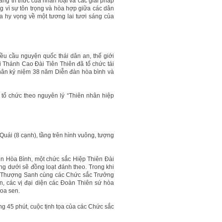
ng tri thức của nhân loại và các giải pháp
g vì sự tôn trọng và hòa hợp giữa các dân
ta hy vọng về một tương lai tươi sáng của
đều cầu nguyện quốc thái dân an, thế giới
 Thánh Cao Đài Tiên Thiên đã tổ chức tái
hân kỷ niệm 38 năm Diễn đàn hòa bình và
tổ chức theo nguyên lý “Thiên nhân hiệp
Quái (8 cạnh), tầng trên hình vuông, tượng
ện Hòa Bình, một chức sắc Hiệp Thiên Đài
ng dưới sẽ đồng loạt đánh theo. Trong khi
ị Thượng Sanh cùng các Chức sắc Trưởng
ên, các vị đại diện các Đoàn Thiên sứ hòa
hoa sen.
g 45 phút, cuộc tịnh tọa của các Chức sắc