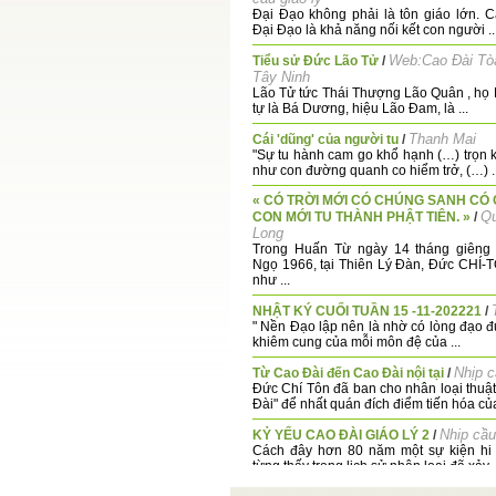
Đại Đạo không phải là tôn giáo lớn. C
Đại Đạo là khả năng nối kết con người ..
Web:Cao Đài Tò
Tiểu sử Đức Lão Tử
/
Tây Ninh
Lão Tử tức Thái Thượng Lão Quân , họ L
tự là Bá Dương, hiệu Lão Đam, là ...
Thanh Mai
Cái 'dũng' của người tu
/
"Sự tu hành cam go khổ hạnh (…) trọn ki
như con đường quanh co hiểm trở, (…) ..
« CÓ TRỜI MỚI CÓ CHÚNG SANH CÓ 
Qu
CON MỚI TU THÀNH PHẬT TIÊN. »
/
Long
Trong Huấn Từ ngày 14 tháng giêng
Ngọ 1966, tại Thiên Lý Đàn, Đức CHÍ-
như ...
NHẬT KÝ CUỐI TUẦN 15 -11-202221
/
" Nền Đạo lập nên là nhờ có lòng đạo đ
khiêm cung của mỗi môn đệ của ...
Nhịp c
Từ Cao Đài đến Cao Đài nội tại
/
Đức Chí Tôn đã ban cho nhân loại thuậ
Đài" để nhất quán đích điểm tiến hóa của 
Nhip cầu
KỶ YẾU CAO ĐÀI GIÁO LÝ 2
/
Cách đây hơn 80 năm một sự kiện hi
từng thấy trong lịch sử nhân loại đã xảy .