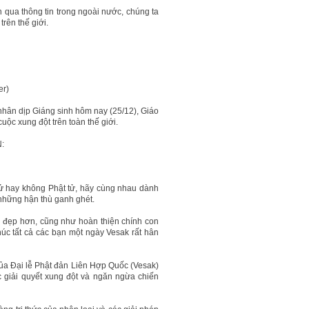
 qua thông tin trong ngoài nước, chúng ta
rên thế giới.
er)
h nhân dịp Giáng sinh hôm nay (25/12), Giáo
uộc xung đột trên toàn thế giới.
N:
 tử hay không Phật tử, hãy cùng nhau dành
 những hận thù ganh ghét.
ơi đẹp hơn, cũng như hoàn thiện chính con
húc tất cả các bạn một ngày Vesak rất hân
 của Đại lễ Phật đản Liên Hợp Quốc (Vesak)
ệc giải quyết xung đột và ngăn ngừa chiến