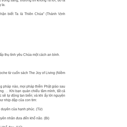
 trong sáng, thường thì không ra lời; đó là
 ta.
hận biết Ta là Thiên Chúa" (Thánh Vịnh
ấp thụ tình yêu Chúa một cách an bình.
oche từ cuốn sách The Joy of Living (Niềm
g pháp nào, mọi pháp thiền Phật giáo sau
g. . . Khi bạn quán chiếu tâm mình, tất cả
sẽ tự động tan biến; và khi ấy lời nguyện
hư nhịp đập của con tim:
 duyên của hạnh phúc. (Từ)
uyên nhân đưa đến khổ não. (Bi)