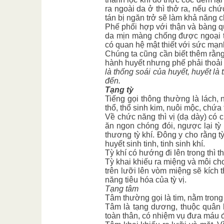
ra ngoài da ở thì thở ra, nếu c
tán bị ngăn trở sẽ làm khả năng 
Phế phối hợp với thận và bàng qu
da mịn màng chống được ngoại t
có quan hệ mật thiết với sức mạnh
Chúng ta cũng cần biết thêm rằn
hành huyết nhưng phế phải thoải
là thống soái của huyết, huyết là 
đến.
Tạng tỳ
Tiếng gọi thông thường là lách,
thổ, thổ sinh kim, nuôi mộc, chứa
Về chức năng thì vị (dạ dày) có 
ăn ngon chóng đói, ngược lại tỳ 
thương tỳ khí. Đông y cho rằng tỳ
huyết sinh tinh, tinh sinh khí.
Tỳ khí có hướng đi lên trong thì t
Tỳ khai khiếu ra miệng và môi ch
trên lưỡi lên vòm miệng sẽ kích 
năng tiêu hóa của tỳ vị.
Tạng tâm
Tâm thường gọi là tim, nằm trong 
Tâm là tạng dương, thuộc quân 
toàn thân, có nhiệm vụ đưa máu đ