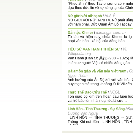
"Phục Sinh" theo Tây phương có ý nghĩ
dựa theo đức tin về sự sống lại của Christ
Huệ Ý
Nữ giới với nữ hạnh
/
NỮ GIỚI VỚI NỮ HẠNH A. Nữ phái đồn
với nam phái. Đức Quan Âm Bồ Tát dạy : 
danangpt.com.vn
Dân tộc Khmer
/
Từ lâu và hiện nay, chùa Khmer là tụ
hoạt văn hóa - xã hội của đồng bào. ...
Vi.
TIỂU SỬ VẠN HẠNH THIỀN SƯ
/
Wikipedia.org
Vạn Hạnh (Hán tự: 萬行) (938 – 1025) là 
thiền sư người Việt có nhiều đóng góp ..
Gs
Bàlamôn giáo và văn hóa Việt Nam
/
Ngọc Thêm
Ảnh hưởng của Ấn Độ đối với văn hóa
huy mạnh mẽ trong khoảng từ tk.VII đến h
NCGL
Thực Thể Đạo Cứu Thế
/
Tôn giáo cổ kim trên hoàn cầu luôn lu
vai trò bảo tồn nhân loại tức là cứu ...
Đạt
Linh Hồn - Tình Thương - Sự Sống
/
Dương Văn Ngừa
LINH HỒN -- TÌNH THƯƠNG -- SỰ 
Thông Khi nói đến : LINH HỒN , TI
và SỰ ...