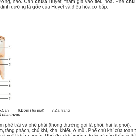
 xương, não. Can
chứa
Huyết, tham gia vào tiêu hóa. Phế
chủ
dinh dưỡng là
gốc
của Huyết và điều hòa cơ bắp.
n 6.Đởm ( túi mật) 7.Đại tràng
 trước
phế trái và phế phải (thông thường gọi là phổi, hai lá phổi).
 tàng phách, chủ khí, khai khiếu ở mũi. Phế chủ khí của toàn th
 và xuất khí ra ngoài. Phế đưa khí xuống dưới và vào thận ở thì