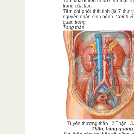
Tâm khai khiếu ra lưỡi và mặt. V
trạng của tâm.
Tâm chi phối thất tình (là 7 thứ t
nguyên nhân sinh bệnh.
Chính vì
quan trọng.
Tạng thận
Tuyến thượng thận 2.
Thận 3.
Thận, bàng quang và t