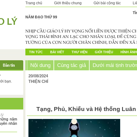
Trang chủ
Giới thiệu chung
Gửi bài cộng tác
Li
Tì
NĂM ĐẠO THỨ 99
TIN TỨC
BÀI VIẾT
THƯ VIỆN
GIỚI THIỆU
HÌNH ẢNH
Nội dung
Cùng tác giả
Dưới mái tịnh trườ
?
20/08/2024
với bạn.
THIỆN CHÍ
Tạng, Phủ, Khiếu và Hệ thống Luân
 lý
 những năm
guyên nhân