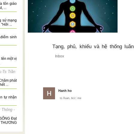
a tôn giáo
, ...
g sứ mạng
"Hỡi ...
 điểm sinh
Tạng, phủ, khiếu và hệ thống luâ
Inbox
tên một vị
.
-Ts Trần
 Chăm phát
ết ...
Hanh ho
ôn tự nhận
to
Xuan
, bcc:
me
 Thông -
SỐNG Đạt
̀NH THƯƠNG