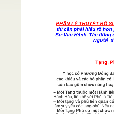
CLB Đọc
/
ình bày về
 Bồ Tát
/
PHẦN LÝ THUYẾT BỔ S
 thương sự
thì cần phải hiểu rõ hơ
 kia Lòng
Sự Vận Hành, Tác động q
Người th
Tập
Viện Ngôn
a như sau:
Phạm
ên
/
Tạng, P
iêm ( Phó
uyền Giáo
Y học cổ Phương Đông
đã
các khiếu và các bộ phận có l
còn bao gồm chức năng hoạt đ
– Mỗi Tạng thuộc một Hành liên
Hành Hỏa, liên hệ với Phủ là Tiể
–
Mỗi tạng và phủ liên quan 
làm suy yếu các tạng-phủ. Nếu ng
– Mỗi Tạng-Phủ có một chức n