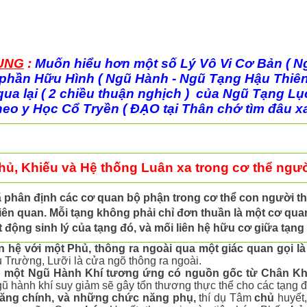
UNG
:
Muốn hiểu hơn một số Lý Vô Vi Cơ Bản ( Ng
n phần Hữu Hình ( Ngũ Hành - Ngũ Tạng Hậu Thiên 
ua lại ( 2 chiều thuận nghịch ) của Ngũ Tạng Lụ
eo y Học Cổ Tryền ( ĐẠO tại Thân chớ tìm đâu xa
hủ, Khiếu và Hệ thống Luân xa trong cơ thể ngư
 phân định các cơ quan bộ phận trong cơ thể con người th
iên quan. Mỗi tạng không phải chỉ đơn thuần là một cơ qua
ộng sinh lý của tạng đó, và mối liên hệ hữu cơ giữa tạng 
 hệ với một Phủ, thông ra ngoài qua một giác quan gọi là
u Trường, Lưỡi là cửa ngõ thông ra ngoài.
có một Ngũ Hành Khí tương ứng có nguồn gốc từ Chân Kh
ũ hành khí suy giảm sẽ gây tổn thương thực thể cho các tạng đ
ăng chính, và những chức năng phụ,
thí dụ Tâm
chủ
huyết,