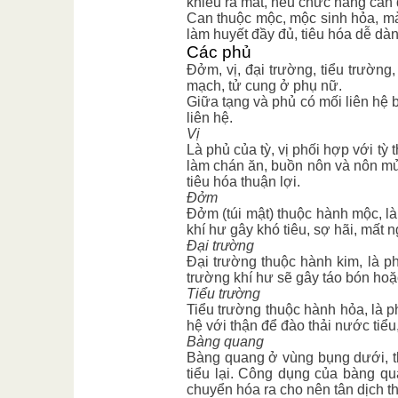
khiếu ra mắt, nếu chức năng can 
Can thuộc mộc, mộc sinh hỏa, mà 
làm huyết đầy đủ, tiêu hóa dễ dà
Các phủ
Đởm, vị, đại trường, tiểu trường,
mạch, tử cung ở phụ nữ.
Giữa tạng và phủ có mối liên hệ 
liên hệ.
Vị
Là phủ của tỳ, vị phối hợp với tỳ
làm chán ăn, buồn nôn và nôn mửa
tiêu hóa thuận lợi.
Đởm
Đởm (túi mật) thuộc hành mộc, là
khí hư gây khó tiêu, sợ hãi, mất n
Đại trường
Đại trường thuộc hành kim, là p
trường khí hư sẽ gây táo bón hoặc
Tiểu trường
Tiểu trường thuộc hành hỏa, là ph
hệ với thận để đào thải nước tiểu
Bàng quang
Bàng quang ở vùng bụng dưới, th
tiểu lại. Công dụng của bàng qua
chuyển hóa ra cho nên tân dịch thi