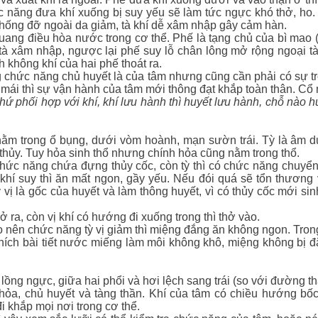
hức năng đưa khí xuống bị suy yếu sẽ làm tức ngực khó thở, h
chống đỡ ngoài da giảm, tà khí dễ xâm nhập gây cảm hàn.
ang điều hòa nước trong cơ thể. Phế là tạng chủ của bì mao (d
à xâm nhập, ngược lại phế suy lỗ chân lông mở rộng ngoại t
 không khí của hai phế thoát ra.
g chức năng chủ huyết là của tâm nhưng cũng cần phải có sự t
 mái thì sự vận hành của tâm mới thông đạt khắp toàn thân. Cổ
thứ phối hợp với khí, khí lưu hành thì huyết lưu hành, chỗ nào hu
 nằm trong ổ bụng, dưới vòm hoành, mạn sườn trái. Tỳ là âm 
 thủy. Tuy hỏa sinh thổ nhưng chính hỏa cũng nằm trong thổ.
chức năng chứa đựng thủy cốc, còn tỳ thì có chức năng chuyển h
khí suy thì ăn mất ngon, gầy yếu. Nếu đói quá sẽ tổn thương v
 vị là gốc của huyết và làm thông huyết, vì có thủy cốc mới sin
hở ra, còn vị khí có hướng đi xuống trong thì thở vào.
o nên chức năng tỳ vị giảm thì miệng đắng ăn không ngon. Trong
thích bài tiết nước miếng làm môi không khô, miệng không bị đ
lồng ngực, giữa hai phổi và hơi lệch sang trái (so với đường th
hỏa, chủ huyết và tàng thần. Khí của tâm có chiều hướng bốc
i khắp mọi nơi trong cơ thể.