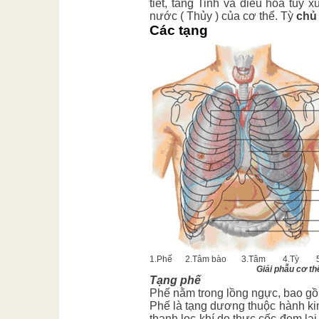
tiết, tàng Tinh và điều hòa tủy
nước ( Thủy ) của cơ thể. Tỳ
chủ
Các tạng
1.Phế 2.Tâm bào 3.Tâm 4.Tỳ 5.Ca
Giải phẫu cơ thể nhìn
Tạng phế
Phế nằm trong lồng ngực, bao gồm 
Phế là tạng dương thuộc hành kim,
thanh lọc khí do thực cốc đem lại