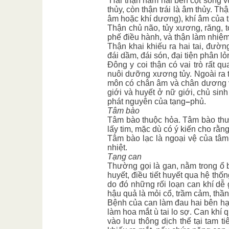
Hai thận nằm hai bên cột sống v
thủy, còn thận trái là âm thủy. Thậ
âm hoặc khí dương), khí âm của t
Thận chủ não, tủy xương, răng, t
phế điều hành, và thận làm nhiệm 
Thận khai khiếu ra hai tai, đường
đái dầm, đái són, đại tiện phân lỏ
Đông y coi thận có vai trò rất qu
nuôi dưỡng xương tủy. Ngoài ra 
môn có chân âm và chân dương vì
giới và huyết ở nữ giới, chủ sin
phát nguyên của tạng
–
phủ.
Tâm bào
Tâm bào thuộc hỏa. Tâm bào thườ
lấy tim, mặc dù có ý kiến cho rằn
Tâm bào lạc là ngoại vệ của tâm
nhiệt.
Tạng can
Thường gọi là gan, nằm trong ổ 
huyết, điều tiết huyết qua hệ thố
do đó những rối loạn can khí d
hậu quả là mỏi cổ, trầm cảm, thần
Bệnh của can làm đau hai bên hạ 
làm hoa mắt ù tai lo sợ. Can khí
vào lưu thông dịch thể tại tam 