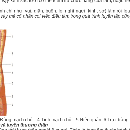
ì vậy xem sắc lưỡi có thể kiểm tra chức năng của tâm, hoặc né
ình chí như: vui, giận, buồn, lo, nghĩ ngợi, kinh, sợ) làm rối l
 vậy mà cổ nhân coi việc điều tâm trong quá trình luyện tập cũn
Động mạch chủ 4.
Tĩnh mạch chủ 5.
Niệu quản 6.
Trực tràng
uyến thượng thận