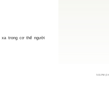
n xa trong cơ thể người
5:01 PM (3 