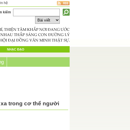
ên hệ
m kiếm
NHẠC ĐẠO
ng
 xa trong cơ thể người