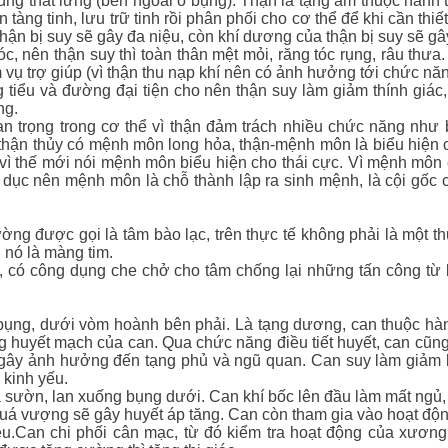
ùng thắt lưng (bên ngoài ổ bụng). Thận là tạng âm thuộc hành 
n tàng tinh, lưu trữ tinh rồi phân phối cho cơ thể để khi cần thiế
hận bị suy sẽ gây đa niệu, còn khí dương của thận bị suy sẽ gây
óc, nên thận suy thì toàn thân mệt mỏi, răng tóc rụng, râu thư
vụ trợ giúp (vì thận thu nạp khí nên có ảnh hưởng tới chức năn
 tiểu và đường đại tiện cho nên thận suy làm giảm thính giác, ù
ng.
an trọng trong cơ thể vì thận đảm trách nhiều chức năng như bài
thận thủy có mệnh môn long hỏa, thận-mệnh môn là biểu hiện 
 thế mới nói mệnh môn biểu hiện cho thái cực. Vì mệnh môn 
h dục nên mệnh môn là chỗ thành lập ra sinh mệnh, là cội gốc 
ng được gọi là tâm bào lạc, trên thực tế không phải là một th
g nó là màng tim.
, có công dụng che chở cho tâm chống lại những tấn công từ 
bụng, dưới vòm hoành bên phải. Là tạng dương, can thuộc hành
ng huyết mạch của can. Qua chức năng điều tiết huyết, can cũng
ễ gây ảnh hưởng đến tạng phủ và ngũ quan. Can suy làm giảm 
 kinh yếu.
sườn, lan xuống bụng dưới. Can khí bốc lên đầu làm mất ngủ, ù
 quá vượng sẽ gây huyết áp tăng. Can còn tham gia vào hoạt độ
tiêu.Can chi phối cân mạc, từ đó kiểm tra hoạt động của xươn