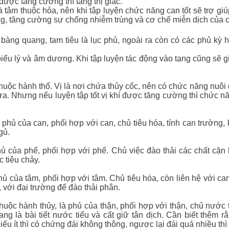
được tăng cường thì tăng thị giác.
tâm thuộc hỏa, nên khi tập luyện chức năng can tốt sẽ trợ giú
ng, tăng cường sự chống nhiễm trùng và cơ chế miễn dịch của c
 bàng quang, tam tiêu là lục phủ, ngoài ra còn có các phủ kỳ h
biểu lý và âm dương. Khi tập luyện tác động vào tạng cũng sẽ g
 thuộc hành thổ. Vị là nơi chứa thủy cốc, nên có chức năng nuôi
. Nhưng nếu luyện tập tốt vị khí được tăng cường thì chức năn
 phủ của can, phối hợp với can, chủ tiêu hóa, tính can trường
gủ.
hủ của phế, phối hợp với phế. Chủ việc đào thải các chất cặn 
 tiêu chảy.
ủ của tâm, phối hợp với tâm. Chủ tiêu hóa, còn liên hệ với can,
, với đại trường để đào thải phân.
uộc hành thủy, là phủ của thận, phối hợp với thận, chủ nước 
ng là bài tiết nước tiểu và cất giữ tân dịch. Cần biết thêm r
ếu ít thì có chứng đái không thông, ngược lại đái quá nhiều thì 