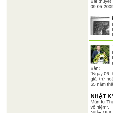
Bài thuyết
09-05-2009
Bản:
“Ngày 06 t
giải trừ ho
65 năm thả
NHẬT K
Mùa tu Th
vô niệm”.
Ngày 19.9.