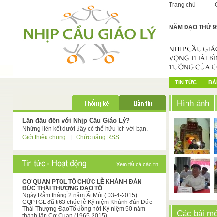
Trang chủ
NĂM ĐẠO THỨ 9
TIN TỨC
BÀI
Hình ảnh
Lần đầu đến với Nhịp Cầu Giáo Lý?
Những liên kết dưới đây có thể hữu ích với bạn.
Giới thiệu chung
|
Chức năng RSS
Xem tất cả các tin
CƠ QUAN PTGL TỔ CHỨC LỄ KHÁNH ĐẢN
ĐỨC THÁI THƯỢNG ĐẠO TỔ
Ngày Rằm tháng 2 năm Ất Mùi ( 03-4-2015)
CQPTGL đã ti63 chức lễ Kỷ niệm Khánh đản Đức
Thái Thượng ĐạoTổ đồng hời Kỷ niệm 50 năm
Các bài mớ
thành lập Cơ Quan (1965-2015).