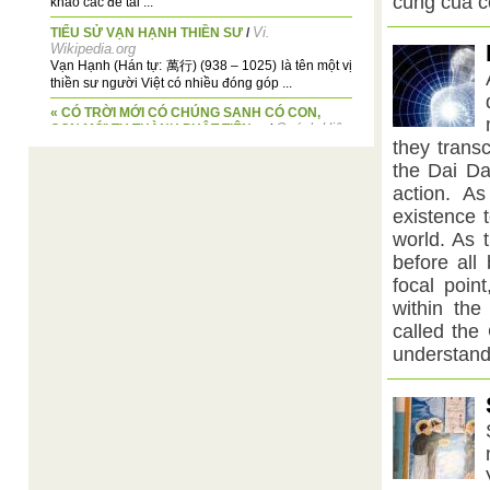
cùng của c
khảo các đề tài ...
Vi.
TIỂU SỬ VẠN HẠNH THIỀN SƯ
/
Wikipedia.org
Vạn Hạnh (Hán tự: 萬行) (938 – 1025) là tên một vị
thiền sư người Việt có nhiều đóng góp ...
« CÓ TRỜI MỚI CÓ CHÚNG SANH CÓ CON,
Quách Hiệp
CON MỚI TU THÀNH PHẬT TIÊN. »
/
Long
they trans
Trong Huấn Từ ngày 14 tháng giêng năm Bính
the Dai Da
Ngọ 1966, tại Thiên Lý Đàn, Đức CHÍ-TÔN có dạy
action. A
như ...
existence t
Thiện Hạnh
Bộ thiết giáp của người tu
/
world. As 
BỘ THIẾT GIÁP CỦA NGƯỜI TU Trong Thánh
Ngôn Hiệp Tuyển, Quyển 1, Thầy đã dạy như sau:
before all
"Bởi vậy cho ...
focal poin
Giáo sĩ Hoàng
Học tập lời dạy của Chúa Giê-Su
/
within the
Mai
called the
Đời sống của Chúa là yêu thương, là gần gũi với
những trẻ thơ yếu đuối, những người nghèo hèn,
understand
...
Đạt Thông -
Linh Hồn - Tình Thương - Sự Sống
/
Dương Văn Ngừa
LINH HỒN -- TÌNH THƯƠNG -- SỰ SỐNG Đạt
Thông Khi nói đến : LINH HỒN , TÌNH THƯƠNG
và SỰ ...
Ngài Lý Thái Bạch đời Đường và Đức Lý Giáo