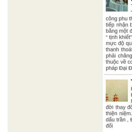
công phu th
tiếp nhận 
bằng một đ
“ tịnh khiế
mực độ quâ
thanh thoá
phải chăn
thuộc về c
pháp Đại 
đời thay đ
thiện niệm
dấu trần ,
đổi