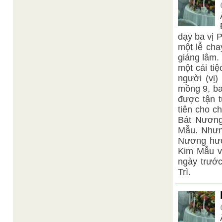
dạy ba vị 
một lễ cha
giáng lâm.
một cái ti
người (vị
mồng 9, ba
được tận 
tiên cho c
Bát Nương
Mẫu. Nhưng
Nương hướ
Kim Mẫu và
ngày trước
Trì.