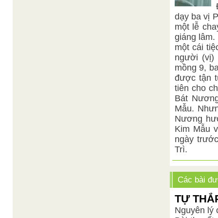
dạy ba vị 
một lễ cha
giáng lâm.
một cái ti
người (vị
mồng 9, ba
được tận 
tiên cho c
Bát Nương
Mẫu. Nhưng
Nương hướ
Kim Mẫu và
ngày trước
Trì.
Các bài đư
TỰ THẮ
Nguyên lý c