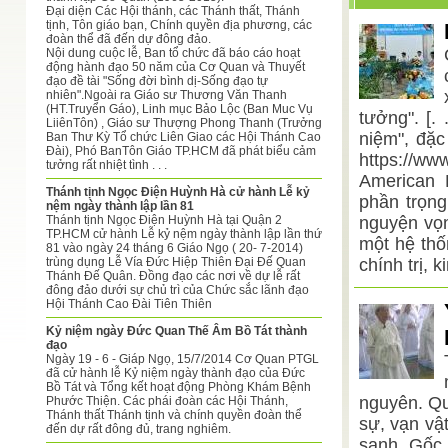
Đại diện Các Hội thánh, các Thánh thất, Thánh
tịnh, Tôn giáo bạn, Chính quyền địa phương, các
đoàn thể đã đến dự đông đảo.
Nội dung cuộc lễ, Ban tổ chức đã báo cáo hoạt
động hành đạo 50 năm của Cơ Quan và Thuyết
đạo đề tài "Sống đời bình dị-Sống đạo tự
nhiên".Ngoài ra Giáo sư Thương Văn Thanh
(HT.Truyển Gáo), Linh mục Bảo Lộc (Ban Muc Vụ
tưởng". [.
LiiênTôn) , Giáo sư Thượng Phong Thanh (Trưởng
niệm", đặc
Ban Thư Kỳ Tổ chức Liên Giao các Hội Thánh Cao
Đài), Phó BanTôn Giáo TP.HCM đã phát biểu cảm
https://w
tưởng rất nhiệt tình . . .
American H
Thánh tịnh Ngọc Điện Huỳnh Hà cử hành Lễ kỷ
phần trọng
nệm ngày thành lập lần 81
Thánh tịnh Ngọc Điện Huỳnh Hà tại Quận 2
nguyện vọn
TP.HCM cử hành Lễ kỷ nệm ngày thành lập lần thứ
một hệ thố
81 vào ngày 24 tháng 6 Giáo Ngọ ( 20- 7-2014)
trùng dụng Lễ Vía Đức Hiệp Thiên Đại Đế Quan
chính trị, 
Thánh Đế Quân. Đồng đạo các nơi về dự lễ rất
đông đảo dưới sự chủ trì của Chức sắc lãnh đạo
Hội Thánh Cao Đài Tiên Thiên
Kỷ niệm ngày Đức Quan Thế Âm Bồ Tát thành
đạo
Ngày 19 - 6 - Giáp Ngọ, 15/7/2014 Cơ Quan PTGL
đã cử hành lễ Kỷ niệm ngày thành đạo của Đức
Bồ Tát và Tổng kết hoạt động Phòng Khám Bệnh
nguyên. Qu
Phước Thiện. Các phái đoàn các Hội Thánh,
Thánh thất Thánh tịnh và chính quyền đoàn thể
sự, vạn vậ
đến dự rất đông đủ, trang nghiêm.
sanh. Gốc 