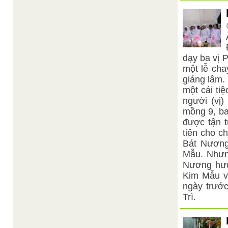
dạy ba vị 
một lễ cha
giáng lâm.
một cái ti
người (vị
mồng 9, ba
được tận 
tiên cho c
Bát Nương
Mẫu. Nhưng
Nương hướ
Kim Mẫu và
ngày trước
Trì.