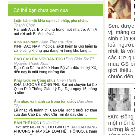
Luận bàn một khía cạnh về chấp, phá chấp
/
Thanh Chơn
Sen, được 
Hai anh A và B ở chung trong một nhà trọ. Anh A
vị, máng c
nói với anh B : Anh tức là ...
sinh của Đứ
Anh Thư sưu tầm
Kinh Đạo Nam
/
loài người
KINH ĐẠO NAM, một loại sách hiếm lạ Gọi hiếm lạ
nhất là vớ
có lẽ cũng không quá đáng, vì trong kho tàng ...
các Cơ qu
Phó Giáo Sư TS.
ĐẠO CAO ĐÀI VỚI DÂN TỘC
/
mùa GS bì
Nguyễn Thanh Xuân
Đạo Cao Đài ra đời ở Nam Bộ vào đầu thế kỷ XX,
giới thiệ
đến nay là một trong những tôn ...
chuộc đến 
Thiện Hạnh
Khái lược về Công phu
/
KHÁI LƯỢC VỀ CÔNG PHU Bài nói chuyện tại Cơ
Quan Phổ Thông Giáo Lý Đại Đạo ngày 15 tháng
3 năm ...
Ban Biên
Âm nhạc và thánh ca trong tôn giáo
/
Tập
Lễ nhạc và thánh thi Cao Đài Trong buổi sơ khai
của đạo Cao Đài, Đức Chí Tôn đã dạy chư ...
Đức Đông 
một mối li
Thiện Chí
BẢN THỂ HỌC
/
Text Box: NGHIÊN CỨU GIÁO LÝ ĐẠI ĐẠO BẰNG
tưởng là g
PHƯƠNG PHÁP XẾP LOẠI HỆ THỐNGQua tham