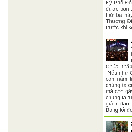
Kỳ Phổ Độ 
Kim Dung
Tông Thời Tam Kỳ Phổ Độ
/
Bài viết này giới thiệu về tiền thân của đức Lý sống
được ban 
vào thời nhà Đường, Trung Hoa và ...
thứ ba nà
Thượng Đế
trước khi k
Chúa” thắp
“Nếu như Ch
còn nằm tr
chúng ta c
mà còn gây
chúng ta t
giá trị đạo
Bóng tối đó