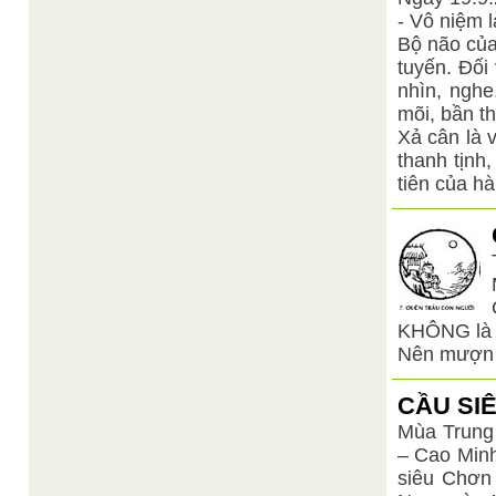
- Vô niệm 
Bộ não của
tuyến. Đối
nhìn, nghe
mõi, bần t
Xả cân là 
thanh tịnh
tiên của h
KHÔNG là t
Nên mượn 
CẦU SI
Mùa Trung
– Cao Minh
siêu Chơn