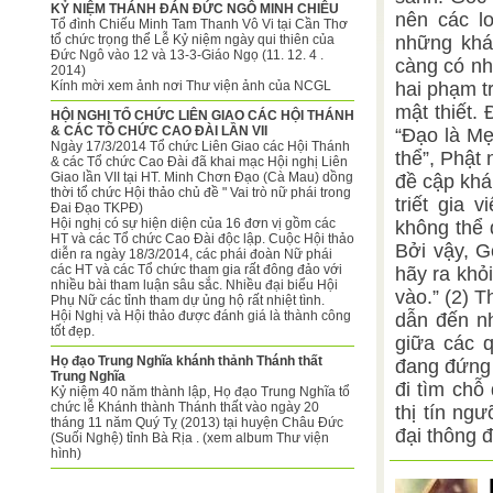
KỶ NIỆM THÁNH ĐÁN ĐỨC NGÔ MINH CHIÊU
nên các lo
Tổ đình Chiếu Minh Tam Thanh Vô Vi tại Cần Thơ
tổ chức trọng thể Lễ Kỷ niệm ngày qui thiên của
những khác
Đức Ngô vào 12 và 13-3-Giáo Ngọ (11. 12. 4 .
càng có nhi
2014)
Kính mời xem ảnh nơi Thư viện ảnh của NCGL
hai phạm t
mật thiết. 
HỘI NGHỊ TỔ CHỨC LIÊN GIAO CÁC HỘI THÁNH
& CÁC TỔ CHỨC CAO ĐÀI LẦN VII
“Đạo là Mẹ
Ngày 17/3/2014 Tổ chức Liên Giao các Hội Thánh
thể”, Phật 
& các Tổ chức Cao Đài đã khai mạc Hội nghị Liên
Giao lần VII tại HT. Minh Chơn Đạo (Cà Mau) dồng
đề cập khá
thời tổ chức Hội thảo chủ đề " Vai trò nữ phái trong
triết gia 
Đai Đạo TKPĐ)
Hội nghị có sự hiện diện của 16 đơn vị gồm các
không thể 
HT và các Tổ chức Cao Đài độc lập. Cuộc Hội thảo
Bởi vậy, G
diễn ra ngày 18/3/2014, các phái đoàn Nữ phái
các HT và các Tổ chức tham gia rất đông đảo với
hãy ra khỏ
nhiều bài tham luận sâu sắc. Nhiều đại biểu Hội
vào.” (2) 
Phụ Nữ các tỉnh tham dự ủng hộ rất nhiệt tình.
Hội Nghị và Hội thảo được đánh giá là thành công
dẫn đến nh
tốt đẹp.
giữa các q
Họ đạo Trung Nghĩa khánh thảnh Thánh thất
đang đứng 
Trung Nghĩa
đi tìm chỗ
Kỷ niệm 40 năm thành lập, Họ đạo Trung Nghĩa tổ
chức lễ Khánh thành Thánh thất vào ngày 20
thị tín ng
tháng 11 năm Quý Tỵ (2013) tại huyện Châu Đức
đại thông đ
(Suối Nghệ) tỉnh Bà Rịa . (xem album Thư viện
hình)