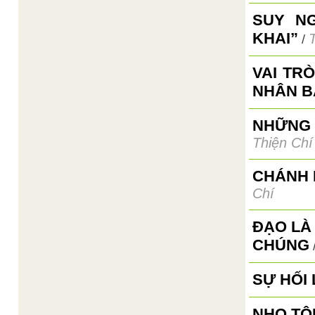
SUY N
KHAI”
/
VAI TR
NHÂN B
NHỮNG 
Thiện Chí
CHÁNH 
Chí
ĐẠO LÀ
CHÚNG
SỰ HỐI
NHO TÔ