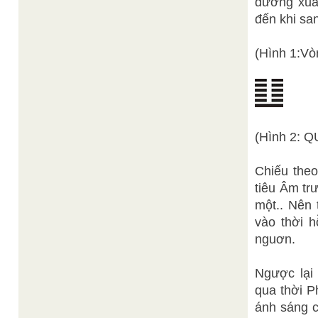
dương xuất
đến khi sa
(Hình 1:Vò
(Hình 2: Q
Chiếu theo
tiêu Âm trư
một.. Nên 
vào thời h
nguơn.
Ngược lại 
qua thời P
ánh sáng c