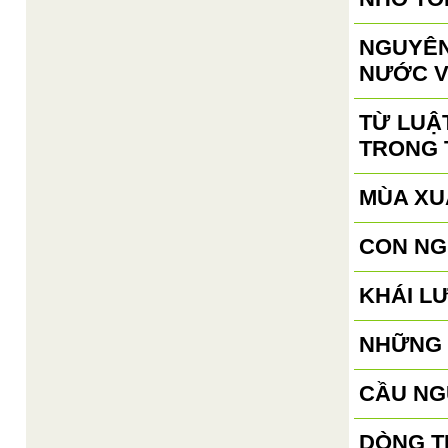
NGUYÊN
NƯỚC V
TỪ LUẬ
TRONG 
MÙA XU
CON NG
KHÁI L
NHỮNG 
CẦU NG
DÒNG T