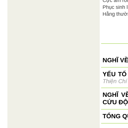
Cực âm rồ
Phục sinh 
Hằng thườn
NGHĨ VỀ
YẾU TỐ
Thiện Chí
NGHĨ V
CỨU ĐỘ
TỔNG Q