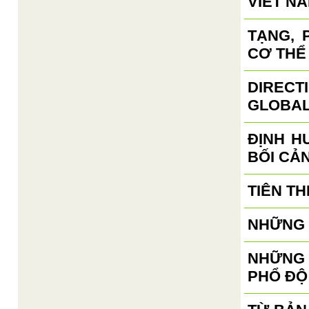
VIET N
TẠNG, 
CƠ THỂ
DIRECT
GLOBAL
ĐỊNH H
BỐI CẢ
TIÊN TH
NHỮNG 
NHỮNG 
PHỔ ĐỘ