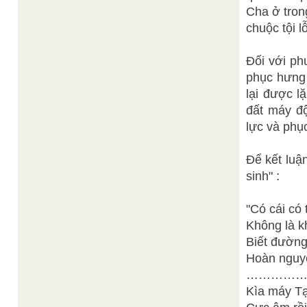
Cha ở tron
chuộc tội l
Đối với ph
phục hưng 
lại được l
đất máy độ
lực và phục
Để kết luậ
sinh" :
"Có cái có 
Không là k
Biết đường
Hoàn nguyê
…………
Kìa máy Tạ