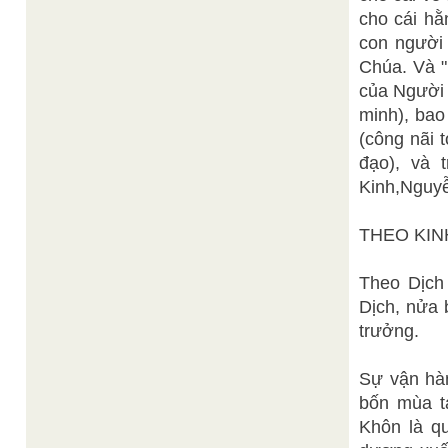
cho cái hằ
con người 
Chúa. Và "
của Người 
minh), bao
(công nãi t
đạo), và 
Kinh,Nguyễ
THEO KIN
Theo Dịch
Dịch, nửa 
trưởng.
Sự vận hàn
bốn mùa t
Khôn là q