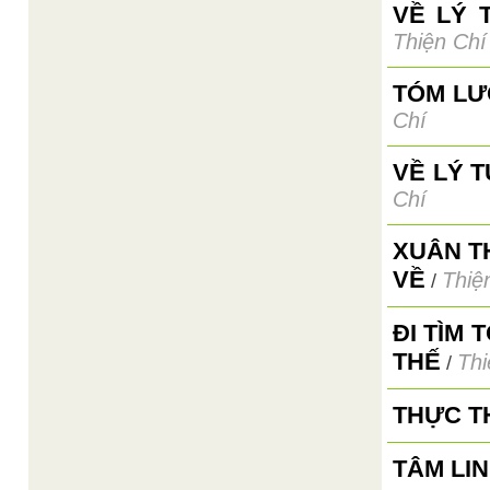
VỀ LÝ 
Thiện Chí
TÓM LƯ
Chí
VỀ LÝ 
Chí
XUÂN T
VỀ
Thiệ
/
ĐI TÌM
THẾ
Thi
/
THỰC T
TÂM LI