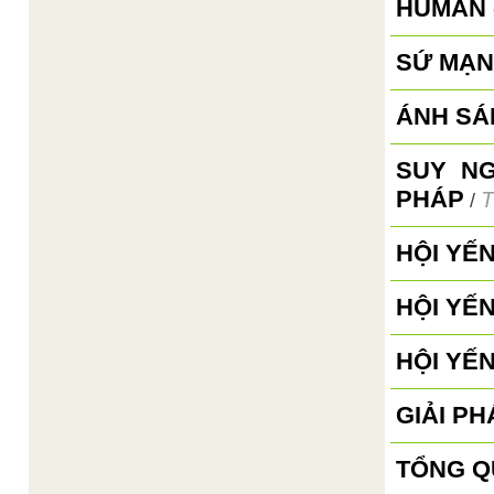
HUMAN 
SỨ MẠN
ÁNH SÁ
SUY N
PHÁP
T
/
HỘI YẾ
HỘI YẾ
HỘI YẾ
GIẢI PH
TỔNG Q