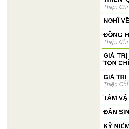
Thiện Chí
NGHĨ V
ĐỒNG H
Thiện Chí
GIÁ TR
TÔN CH
GIÁ TRỊ
Thiện Chí
TÂM VẬ
ĐẢN SI
KỶ NIỆM