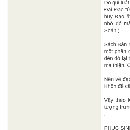
Do qui luậ
Đại Đạo tứ
huy Đạo ấy
nhờ đó mà 
Soán.)
Sách Bản n
một phần d
đến đó lại 
mà thiện. C
Nên về đạo
Khôn để cầ
Vậy theo K
tượng trưn
.
PHỤC SIN