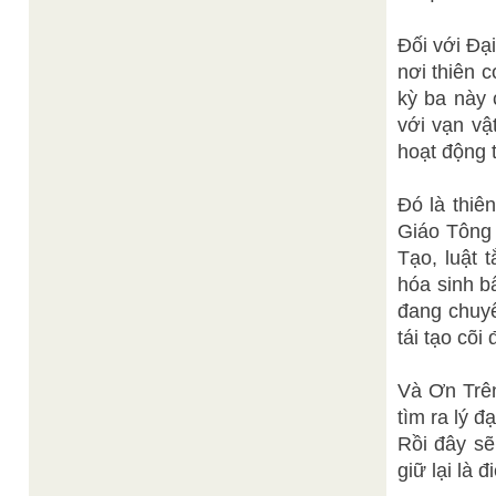
Đối với Đạ
nơi thiên 
kỳ ba này 
với vạn vậ
hoạt động t
Đó là thiê
Giáo Tông 
Tạo, luật 
hóa sinh b
đang chuyể
tái tạo cõi
Và Ơn Trên
tìm ra lý đ
Rồi đây sẽ
giữ lại là 