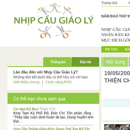
Trang chủ
NĂM ĐẠO THỨ 9
TIN TỨC
BÀI
Nội dung
Lần đầu đến với Nhịp Cầu Giáo Lý?
19/05/20
Những liên kết dưới đây có thể hữu ích với bạn.
THIỆN CH
Giới thiệu chung
|
Chức năng RSS
Thiện Chí
Cơ đạo Kỳ Ba
/
Khai Tam Kỳ Phổ Độ, Đức Chí Tôn phán rằng :
"Thầy sắp cuộc dinh hoàn tái tạo, Dụng huyền linh
Đại ...
Sưu Tập Thánh Giáo Đức Quan Thế Âm Bồ Tát