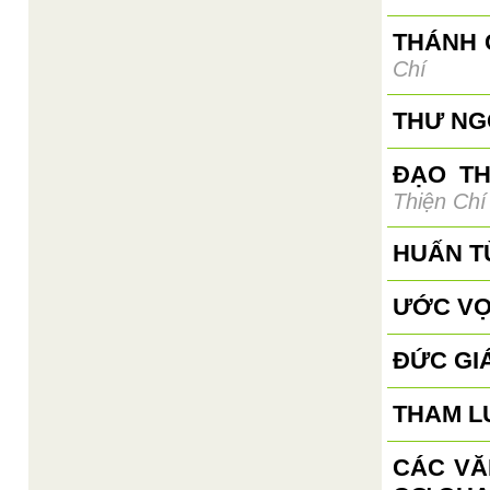
THÁNH 
Chí
THƯ NGỎ
ĐẠO T
Thiện Chí
HUẤN T
ƯỚC VỌ
ĐỨC GI
THAM L
CÁC VĂ