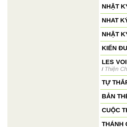
NHẬT KÝ
NHAT K
NHẬT K
KIẾN Đ
LES VO
Thiện Ch
/
TỰ THẮ
BẢN TH
CUỘC T
THÁNH G