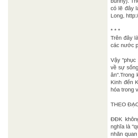
bunny). Th
có lẽ đây 
Long, http:
* * *
Trên đây l
các nước 
Vậy "phục 
về sự sống
ân".Trong 
Kinh đến K
hóa trong v
THEO ĐẠO
ĐĐK không
nghĩa là "q
nhãn quan 