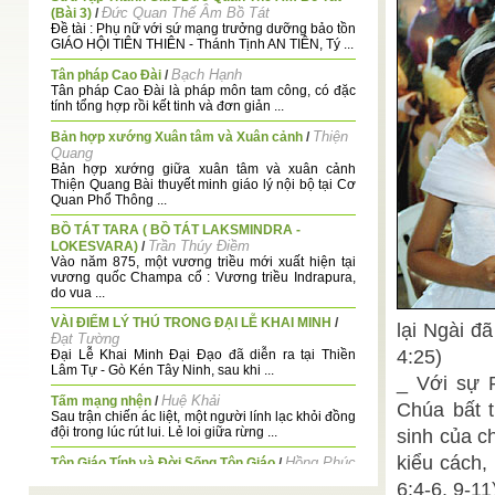
Đức Quan Thế Âm Bồ Tát
(Bài 3)
/
Đề tài : Phụ nữ với sứ mạng trưởng dưỡng bảo tồn
GIÁO HỘI TIÊN THIÊN - Thánh Tịnh AN TIÊN, Tý ...
Bạch Hạnh
Tân pháp Cao Đài
/
Tân pháp Cao Đài là pháp môn tam công, có đặc
tính tổng hợp rồi kết tinh và đơn giản ...
Thiện
Bản hợp xướng Xuân tâm và Xuân cảnh
/
Quang
Bản hợp xướng giữa xuân tâm và xuân cảnh
Thiện Quang Bài thuyết minh giáo lý nội bộ tại Cơ
Quan Phổ Thông ...
BỒ TÁT TARA ( BỒ TÁT LAKSMINDRA -
Trần Thúy Điềm
LOKESVARA)
/
Vào năm 875, một vương triều mới xuất hiện tại
vương quốc Champa cổ : Vương triều Indrapura,
do vua ...
VÀI ĐIỂM LÝ THÚ TRONG ĐẠI LỄ KHAI MINH
/
lại Ngài đ
Đạt Tường
4:25)
Đại Lễ Khai Minh Đại Đạo đã diễn ra tại Thiền
Lâm Tự - Gò Kén Tây Ninh, sau khi ...
_ Với sự 
Huệ Khải
Tấm mạng nhện
/
Chúa bất 
Sau trận chiến ác liệt, một người lính lạc khỏi đồng
đội trong lúc rút lui. Lẻ loi giữa rừng ...
sinh của c
kiểu cách,
Hồng Phúc
Tôn Giáo Tính và Đời Sống Tôn Giáo
/
Khái niệm "Tôn giáo" đã được tranh cãi rất nhiều
6:4-6, 9-11
và vẫn chưa đi đến một kết luận, dù hiện ...