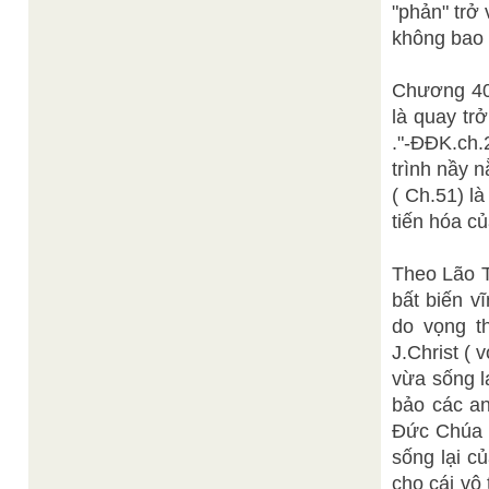
"phản" trở 
không bao 
Chương 40 
là quay trở
."-ĐĐK.ch.
trình nầy 
( Ch.51) l
tiến hóa củ
Theo Lão T
bất biến v
do vọng t
J.Christ (
vừa sống l
bảo các an
Đức Chúa T
sống lại c
cho cái vô