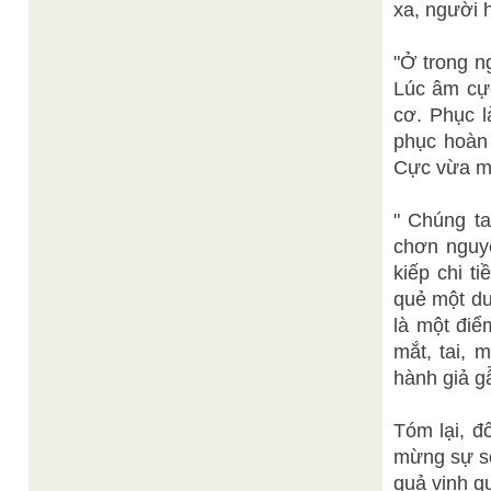
xa, người 
"Ở trong n
Lúc âm cực
cơ. Phục l
phục hoàn 
Cực vừa má
" Chúng t
chơn nguyê
kiếp chi t
quẻ một dư
là một điể
mắt, tai, 
hành giả gẫ
Tóm lại, đ
mừng sự số
quả vinh q