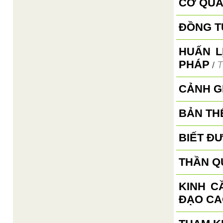
CƠ QUA
ĐỒNG TỬ
HUẤN L
PHÁP
T
/
CẢNH G
BẢN TH
BIẾT ĐƯ
THẦN Q
KINH C
ĐẠO CA