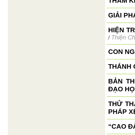
THAM K
GIẢI P
HIỆN T
Thiện Ch
/
CON NG
THÁNH 
BẢN TH
ĐẠO HỌ
THỬ TH
PHÁP X
“CAO ĐÀ