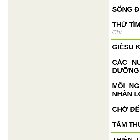
SỐNG Đ
THỬ TÌ
Chí
GIÊSU 
CÁC N
DƯỠNG 
MỖI N
NHÂN L
CHỚ ĐỂ
TÂM TH
THIÊN 