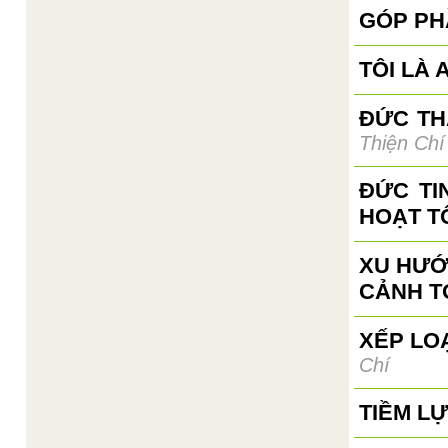
GÓP PH
TÔI LÀ A
ĐỨC TH
Thiện Chí
ĐỨC TI
HOẠT T
XU HƯỚ
CẢNH T
XẾP LO
Chí
TIỀM L