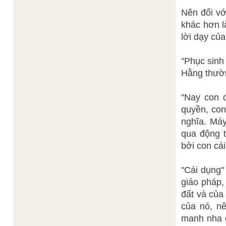
Nên đối vớ
khác hơn l
lời dạy củ
"Phục sinh
Hằng thườn
"Nay con đ
quyền, con
nghĩa. Má
qua động t
bởi con cái
"Cái dụng"
giáo pháp,
đất và của
của nó, n
manh nha 