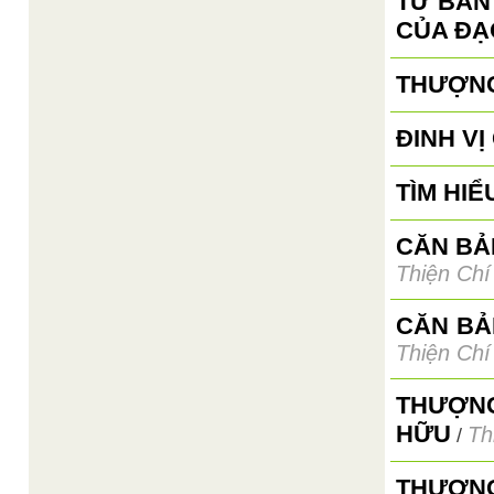
TỪ BẢN
CỦA ĐẠ
THƯỢNG
ĐINH V
TÌM HIỂ
CĂN BẢN
Thiện Chí
CĂN BẢ
Thiện Chí
THƯỢNG
HỮU
Th
/
THƯỢNG