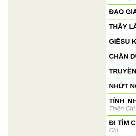
ĐẠO GI
THẦY L
GIÊSU 
CHÂN D
TRUYỀN
NHỨT N
TÍNH N
Thiện Chí
ĐI TÌM 
Chí