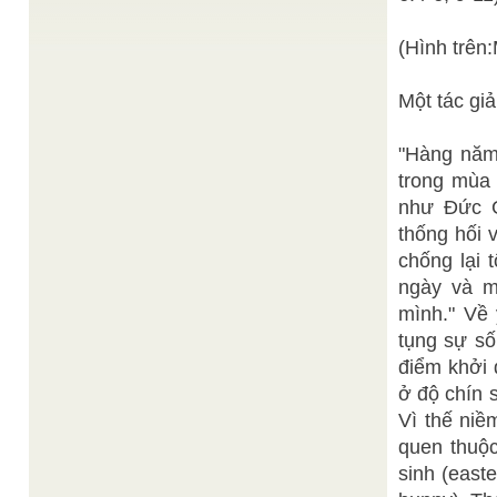
MẸ MARIA HIỆN RA TẠI LỘ ĐỨC (Lourdes),
Thiện Chí st.
(Hình trên
PHÁP NĂM 1858
/
Chỉ 12 năm sau ngày Mẹ Maria hiện ra tại La
Salette(1) với những lời báo động nghiêm khắc và
...
Một tác gi
LÀM THẾ NÀO ĐỂ KHAI MINH ĐƯỢC ĐẠI ĐẠO?
Thiện Quang
/
"Hàng năm,
Nếu có dịp chứng kiến đại lễ Khai Minh Đại Đạo
vào năm Bính Dần 1926, có lẽ đại đa ...
trong mùa 
Đức Diêu Trì Kim
Thánh giáo Trung Thu 1973
/
như Đức G
Mẫu
thống hối 
Vạn Quốc Tự (Chơn Lý Đàn) Tuất thời, 14 tháng 8
Quí Sửu (10.9.1973)
chống lại 
THiên
CON NGƯỜI ĐẠI ĐẠO VÀ CÕI BỒ ĐỀ
/
ngày và m
Chí
mình." Về 
“Khi các con đã thật lòng bác ái, các con không
còn thấy người sang kẻ hèn, người dại kẻ ...
tụng sự số
điểm khởi 
ở độ chín 
Vì thế niề
quen thuộc
sinh (easte