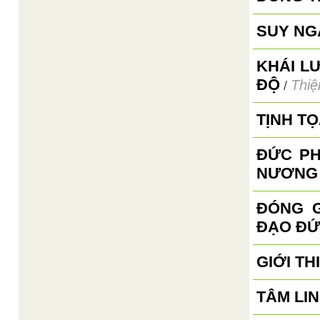
SUY NG
KHÁI L
ĐỘ
Thiệ
/
TỊNH T
ĐỨC PH
NƯƠNG
ĐÓNG G
ĐẠO ĐỨ
GIỚI TH
TÂM LI