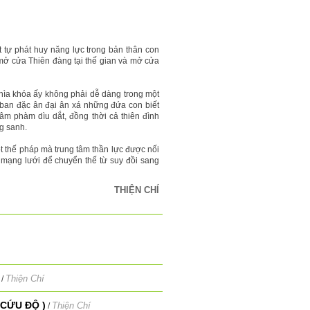
t tự phát huy năng lực trong bản thân con
a mở cửa Thiên đàng tại thế gian và mở cửa
hìa khóa ấy không phải dễ dàng trong một
ban đặc ân đại ân xá những đứa con biết
âm phàm dìu dắt, đồng thời cả thiên đình
ng sanh.
t thế pháp mà trung tâm thần lực được nối
ư mạng lưới để chuyển thế từ suy đồi sang
THIỆN CHÍ
Thiện Chí
/
CỨU ĐỘ )
Thiện Chí
/