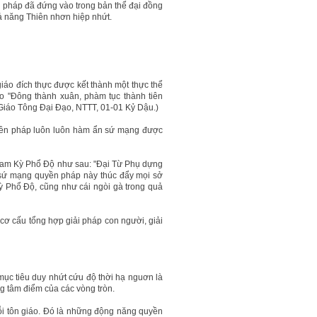
n pháp đã đứng vào trong bản thể đại đồng
ả năng Thiên nhơn hiệp nhứt.
iáo đích thực được kết thành một thực thể
o "Đông thành xuân, phàm tục thành tiên
ức Giáo Tông Đại Đạo, NTTT, 01-01 Kỷ Dậu.)
uyền pháp luôn luôn hàm ẩn sứ mạng được
 Tam Kỳ Phổ Độ như sau: "Đại Từ Phụ dựng
sứ mạng quyền pháp này thúc đẩy mọi sở
Kỳ Phổ Độ, cũng như cái ngòi gà trong quả
 cơ cấu tổng hợp giải pháp con người, giải
mục tiêu duy nhứt cứu độ thời hạ nguơn là
ng tâm điểm của các vòng tròn.
i tôn giáo. Đó là những động năng quyền