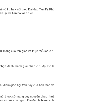
ể vũ trụ hay, nói theo Đại đạo Tam Kỳ Phổ
n lạc và tiến bộ toàn diện.
 sứ mạng của tôn giáo và thực thể đạo cứu
họn để thi hành giải pháp cứu độ. Đó là
:
ai điểm giao hội trên đây của bản thân và
một thuở, sứ mạng quy nguyên phục nhứt.
n ân của con người Đại đạo là biển cả, là