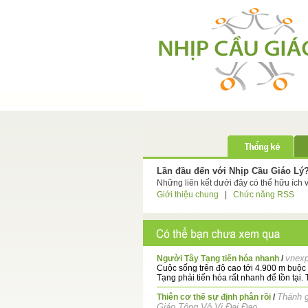
Lần đầu đến với Nhịp Cầu Giáo Lý
Những liên kết dưới đây có thể hữu ích 
Giới thiệu chung
|
Chức năng RSS
vnexp
Người Tây Tạng tiến hóa nhanh
/
Cuộc sống trên độ cao tới 4.900 m buộc
Tạng phải tiến hóa rất nhanh để tồn tại. Tạ
Thánh 
Thiên cơ thế sự định phân rồi
/
Giáo Tông Vô Vi Đại Đạo