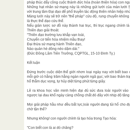
pháp thúc đẩy công cuộc thánh đức hóa (hoàn thiện hóa) con ngườ
Những hạt nhân sứ mạng này là những gút lưới của màn lưới Sứ
với trung tâm Đại đạo để phổ truyền tác động thiên nhân hiệp nhứ
Màng lưới này sẽ trở nên "thế pháp" cứu độ, rung chuyển khôn
là thực thể đạo cứu thế.
Nếu giản lược sơ đồ này thành hai trục, thì trục ngang chính 
Thiên đạo giải thoát.
"Thiên đạo trường lưu khắp vạn loài,
Chuyển cơ tiến hóa nhiệm mầu thay!
Đại thừa sứ mạng hành Thiên đạo,
Nào quản hè đông nẻo dặm dài."
(Đức Đông Lâm Tiên Trưởng, CQPTGL, 15-10 Đinh Tỵ.)
Kết luận
Đứng trước cuộc diện thế giới nhơn loại ngày nay với biết bao
mỗi giờ có hằng trăm hằng ngàn người ngã gục; với bao thảm trạ
hố thẳm dục vọng, tự hủy diệt từng phút từng giây.
Lẽ ra khoa học văn minh hiện đại đủ sức đưa loài người vào đ
ngược lại đau khổ ngày càng chồng chất đó đây với nhịp độ tăng
Mọi giải pháp hầu như đều bất lực,loài người đang tủi hổ cho địa 
chờ tận thế?
Nhưng không! con người chính là tạo hóa trong Tạo hóa:
"Con biết con là ai đó chăng?