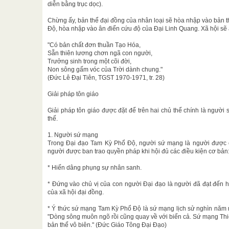
diễn bằng trục dọc).
Chừng ấy, bản thể đại đồng của nhân loại sẽ hòa nhập vào bản th
Độ, hòa nhập vào ân điển cứu độ của Đại Linh Quang. Xã hội sẽ a
"Có bản chất đơn thuần Tạo Hóa,
Sẵn thiên lương chơn ngã con người,
Trưởng sinh trong một cõi đời,
Non sông gấm vóc của Trời dành chung."
(Đức Lê Đại Tiên, TGST 1970-1971, tr. 28)
Giải pháp tôn giáo
Giải pháp tôn giáo được đặt để trên hai chủ thể chính là người
thế.
1. Người sứ mạng
Trong Đại đạo Tam Kỳ Phổ Độ, người sứ mạng là người được c
người được ban trao quyền pháp khi hội đủ các điều kiện cơ bản
* Hiến dâng phụng sự nhân sanh.
* Đứng vào chủ vị của con người Đại đạo là người đã đạt đến h
của xã hội đại đồng.
* Ý thức sứ mạng Tam Kỳ Phổ Độ là sứ mạng lịch sử nghìn năm 
"Dòng sông muôn ngõ rồi cũng quay về với biển cả. Sứ mạng Thiê
bản thể vô biên." (Đức Giáo Tông Đại Đạo)