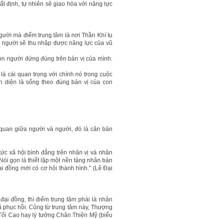
t định, tự nhiên sẽ giao hòa với năng lực
gười mà điểm trung tâm là nơi Thần Khí tụ
on người sẽ thu nhập được năng lực của vũ
on người đứng đúng trên bản vị của mình.
 là cái quan trọng với chính nó trong cuộc
n diện là sống theo đúng bản vị của con
quan giữa người và người, đó là căn bản
tức xã hội bình đẳng trên nhân vị và nhân
ói gọn là thiết lập một nền tảng nhân bản
ại đồng mới có cơ hội thành hình." (Lê Đại
đại đồng, thì điểm trung tâm phải là nhân
đã phục hồi. Cũng từ trung tâm này, Thượng
 Tối Cao hay lý tưởng Chân Thiện Mỹ (biểu