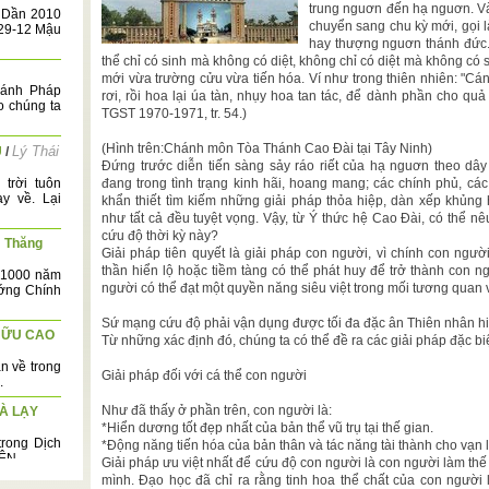
trung nguơn đến hạ nguơn. Và 
 Dần 2010
chuyển sang chu kỳ mới, gọi là
 29-12 Mậu
hay thượng nguơn thánh đức. 
thể chỉ có sinh mà không có diệt, không chỉ có diệt mà không có sin
mới vừa trường cửu vừa tiến hóa. Ví như trong thiên nhiên: "Cán
hánh Pháp
rơi, rồi hoa lại úa tàn, nhụy hoa tan tác, để dành phần cho qu
o chúng ta
TGST 1970-1971, tr. 54.)
(Hình trên:Chánh môn Tòa Thánh Cao Đài tại Tây Ninh)
Lý Thái
U
/
Đứng trước diễn tiến sàng sảy ráo riết của hạ nguơn theo dây 
trời tuôn
đang trong tình trạng kinh hãi, hoang mang; các chính phủ, các
y về. Lại
khẩn thiết tìm kiếm những giải pháp thỏa hiệp, dàn xếp khủng
như tất cả đều tuyệt vọng. Vậy, từ Ý thức hệ Cao Đài, có thể 
cứu độ thời kỳ này?
m Thăng
Giải pháp tiên quyết là giải pháp con người, vì chính con ngườ
thần hiển lộ hoặc tiềm tàng có thể phát huy để trở thành con 
m 1000 năm
người có thể đạt một quyền năng siêu việt trong mối tương quan vớ
ớng Chính
Sứ mạng cứu độ phải vận dụng được tối đa đặc ân Thiên nhân hi
HỮU CAO
Từ những xác định đó, chúng ta có thể đề ra các giải pháp đặc b
n về trong
Giải pháp đối với cá thể con người
.
Như đã thấy ở phần trên, con người là:
VÀ LẠY
*Hiển dương tốt đẹp nhất của bản thể vũ trụ tại thế gian.
rong Dịch
*Động năng tiến hóa của bản thân và tác năng tài thành cho vạn l
N ...
Giải pháp ưu việt nhất để cứu độ con người là con người làm thế 
mình. Đạo học đã chỉ ra rằng tinh hoa thể chất của con người l
hiện Chí