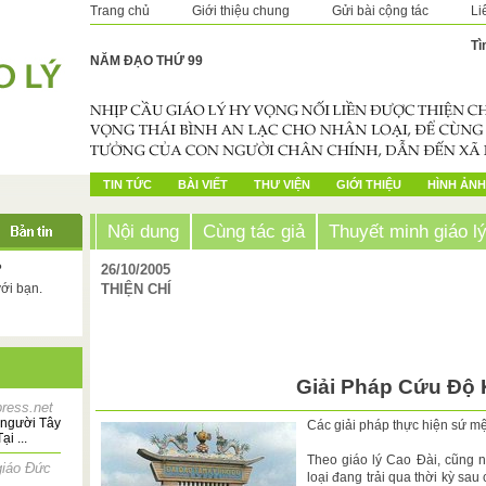
Trang chủ
Giới thiệu chung
Gửi bài cộng tác
Li
Tì
NĂM ĐẠO THỨ 99
TIN TỨC
BÀI VIẾT
THƯ VIỆN
GIỚI THIỆU
HÌNH ẢNH
Nội dung
Cùng tác giả
Thuyết minh giáo l
?
26/10/2005
với bạn.
THIỆN CHÍ
Giải Pháp Cứu Độ 
ress.net
 người Tây
Các giải pháp thực hiện sứ m
i ...
Theo giáo lý Cao Đài, cũng n
giáo Đức
loại đang trải qua thời kỳ sa