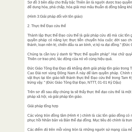
Sơ đồ 3 bên đây cho thấy bậc Thiên ân là người được trao quyề
để dung hòa, phá chấp, hóa giải mọi mâu thuẫn dị đồng bằng kh
(Hình 3:Giải pháp đối với tôn giáo)
2. Thực thể Đạo cứu thế
Thành lập thực thể Đạo cứu thế là giải pháp cứu độ mà các tôn g
quyền pháp có năng lực thực tiễn chuyển hóa cuộc đời sao ch
thánh, loạn nên trị, chiến đấu ra an bình, vị kỷ ra đại đồng." (Đ
Chúng ta cần lưu ý danh từ "thực thể quyền pháp". Hai chữ q
Thiên cơ trao phó, tác động của nó vô cùng hiệu quả.
Đức Giáo Tông Đại Đạo đã khẳng định giải pháp tôn giáo trong
Cao Đài nơi vùng Đông Nam Á này để làm quyền pháp. Chính 
vật thực tại tôn giáo kết thành thực thể Đạo cứu thế trong Tam 
trứng vậy. " (Đức Giáo Tông Đại Đạo, NTTT, 01-01 Kỷ Dậu)
Trên sơ đồ sau đây chúng ta sẽ thấy thực thể đạo cứu thế là một
pháp xã hội, và giải pháp tôn giáo.
Giải pháp tổng hợp
Các vòng tròn đồng tâm (Hình 4 ) chính là các tôn giáo đồng có 
phục hồi Nhân bản và Bản thể đại đồng. Mục tiêu đó chính là tru
Các điểm đỏ trên mỗi vòng tròn là những người sứ mạng của mỗ