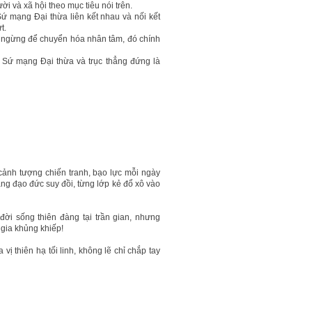
i và xã hội theo mục tiêu nói trên.
 mạng Đại thừa liên kết nhau và nối kết
t.
g ngừng để chuyển hóa nhân tâm, đó chính
là Sứ mạng Đại thừa và trục thẳng đứng là
 cảnh tượng chiến tranh, bạo lực mỗi ngày
ng đạo đức suy đồi, từng lớp kẻ đổ xô vào
ời sống thiên đàng tại trần gian, nhưng
 gia khủng khiếp!
vị thiên hạ tối linh, không lẽ chỉ chắp tay