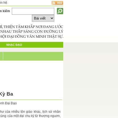
ên hệ
m kiếm
NHẠC ĐẠO
ý
Kỳ Ba
ệnh Đại Đạo
hư của nhiều tôn giáo khác, lịch sử nhân
u cùng của một đại chu kỳ từ thượng nguơn,