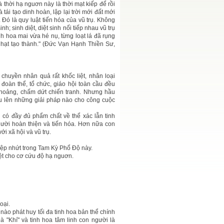
thời hạ nguơn này là thời mạt kiếp để rồi
 tái tạo dinh hoàn, lập lại trời mới đất mới
Đó là quy luật tiến hóa của vũ trụ. Không
h; sinh diệt, diệt sinh nối tiếp nhau vũ trụ
h hoa mai vừa hé nụ, từng loạt lá đã rụng
ả hạt tạo thành." (Đức Vạn Hạnh Thiền Sư,
chuyền nhân quả rất khốc liệt, nhân loại
 đoàn thể, tổ chức, giáo hội toàn cầu đều
 hoảng, chấm dứt chiến tranh. Nhưng hầu
nêu lên những giải pháp nào cho công cuộc
i có đầy đủ phẩm chất về thể xác lẫn tinh
người hoàn thiện và tiến hóa. Hơn nữa con
i xã hội và vũ trụ.
ệp nhứt trong Tam Kỳ Phổ Độ này.
iệt cho cơ cứu độ hạ nguơn.
oại.
nào phát huy tối đa tinh hoa bản thể chính
à "Khí" và tinh hoa tâm linh con người là