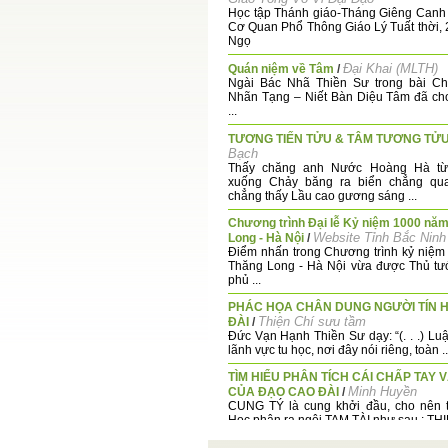
Học tập Thánh giáo-Tháng Giêng Canh
Cơ Quan Phổ Thông Giáo Lý Tuất thời,
Ngọ
Đại Khai (MLTH)
Quán niệm về Tâm
/
Ngài Bác Nhã Thiền Sư trong bài C
Nhãn Tạng – Niết Bàn Diệu Tâm đã ch
...
TƯƠNG TIẾN TỬU & TÂM TƯƠNG TỬ
Bạch
Thấy chăng anh Nước Hoàng Hà từ 
xuống Chảy băng ra biển chẳng qua
chẳng thấy Lầu cao gương sáng ...
Chương trình Đại lễ Kỷ niệm 1000 nă
Website Tỉnh Bắc Ninh
Long - Hà Nội
/
Điểm nhấn trong Chương trình kỷ niệ
Thăng Long - Hà Nội vừa được Thủ tư
phủ ...
PHÁC HỌA CHÂN DUNG NGƯỜI TÍN 
Thiện Chí sưu tầm
ĐÀI
/
Đức Vạn Hạnh Thiền Sư dạy: “(. . .) Luậ
lãnh vực tu học, nơi đây nói riêng, toàn ..
TÌM HIỂU PHÂN TÍCH CÁI CHẤP TAY 
Minh Huyền
CỦA ĐẠO CAO ĐÀI
/
CUNG TÝ là cung khởi đầu, cho nên t
Học phân ra ngôi TAM TÀI như sau : THIÊ
T