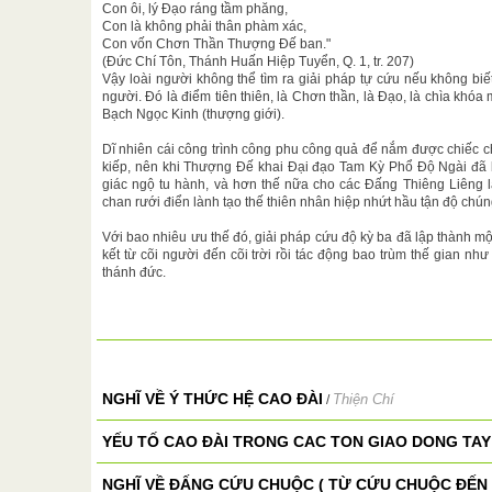
Con ôi, lý Đạo ráng tầm phăng,
Con là không phải thân phàm xác,
Con vốn Chơn Thần Thượng Đế ban."
(Đức Chí Tôn, Thánh Huấn Hiệp Tuyển, Q. 1, tr. 207)
Vậy loài người không thể tìm ra giải pháp tự cứu nếu không biế
người. Đó là điểm tiên thiên, là Chơn thần, là Đạo, là chìa khó
Bạch Ngọc Kinh (thượng giới).
Dĩ nhiên cái công trình công phu công quả để nắm được chiếc c
kiếp, nên khi Thượng Đế khai Đại đạo Tam Kỳ Phổ Độ Ngài đã 
giác ngộ tu hành, và hơn thế nữa cho các Đấng Thiêng Liêng l
chan rưới điển lành tạo thế thiên nhân hiệp nhứt hầu tận độ chú
Với bao nhiêu ưu thế đó, giải pháp cứu độ kỳ ba đã lập thành mộ
kết từ cõi người đến cõi trời rồi tác động bao trùm thế gian nh
thánh đức.
NGHĨ VỀ Ý THỨC HỆ CAO ĐÀI
Thiện Chí
/
YẾU TỐ CAO ĐÀI TRONG CAC TON GIAO DONG TAY
NGHĨ VỀ ĐẤNG CỨU CHUỘC ( TỪ CỨU CHUỘC ĐẾN 