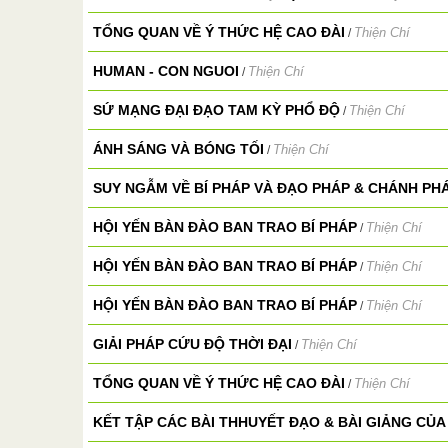
TỔNG QUAN VỀ Ý THỨC HỆ CAO ĐÀI
Thiện Chí
/
HUMAN - CON NGUOI
Thiện Chí
/
SỨ MẠNG ĐẠI ĐẠO TAM KỲ PHỔ ĐỘ
Thiện Chí
/
ÁNH SÁNG VÀ BÓNG TỐI
Thiện Chí
/
SUY NGẪM VỀ BÍ PHÁP VÀ ĐẠO PHÁP & CHÁNH PH
HỘI YẾN BÀN ĐÀO BAN TRAO BÍ PHÁP
Thiện Chí
/
HỘI YẾN BÀN ĐÀO BAN TRAO BÍ PHÁP
Thiện Chí
/
HỘI YẾN BÀN ĐÀO BAN TRAO BÍ PHÁP
Thiện Chí
/
GIẢI PHÁP CỨU ĐỘ THỜI ĐẠI
Thiện Chí
/
TỔNG QUAN VỀ Ý THỨC HỆ CAO ĐÀI
Thiện Chí
/
KẾT TẬP CÁC BÀI THHUYẾT ĐẠO & BÀI GIẢNG CỦA 