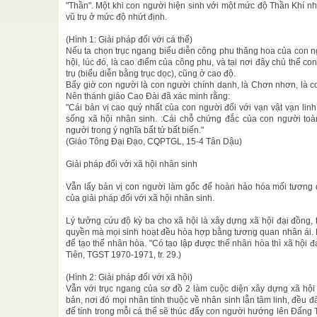
"Thần". Một khi con người hiện sinh với một mức độ Thần Khí nhấ
 Chí Tôn
vũ trụ ở mức độ nhứt định.
“Tam ...
Thiện
hóa
/
(Hình 1: Giải pháp đối với cá thể)
Nếu ta chọn trục ngang biểu diễn công phu thăng hoa của con n
ôn giáo là
hội, lúc đó, là cao điểm của công phu, và tại nơi đây chủ thể c
 con người
trụ (biểu diễn bằng trục dọc), cũng ở cao độ.
Bấy giờ con người là con người chính danh, là Chơn nhơn, là c
Nên thánh giáo Cao Đài đã xác minh rằng:
 - số19-
"Cái bản vị cao quý nhất của con người đối với vạn vật vạn linh
sống xã hội nhân sinh. :Cái chỗ chứng đắc của con người toà
âm vào việc
người trong ý nghĩa bất tử bất biến."
(Giáo Tông Đại Đạo, CQPTGL, 15-4 Tân Dậu)
n Tập
ưởng loài
Giải pháp đối với xã hội nhân sinh
hiến ...
Vẫn lấy bản vị con người làm gốc để hoàn hảo hóa mối tương 
basi
của giải pháp đối với xã hội nhân sinh.
ople don't
well known
Lý tưởng cứu độ kỳ ba cho xã hội là xây dựng xã hội đại đồng, 
quyền mà mọi sinh hoạt đều hòa hợp bằng tương quan nhân ái. N
để tạo thế nhân hòa. "Có tạo lập được thế nhân hòa thì xã hội đ
Tiên, TGST 1970-1971, tr. 29.)
(Hình 2: Giải pháp đối với xã hội)
Vẫn với trục ngang của sơ đồ 2 làm cuộc diện xây dựng xã hội 
bản, nơi đó mọi nhân tính thuộc về nhân sinh lẫn tâm linh, đều 
đế tính trong mỗi cá thể sẽ thúc đẩy con người hướng lên Đấng