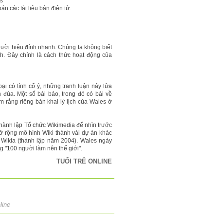
ns
án các tài liệu bản điện tử.
gười hiệu đính nhanh. Chúng ta không biết
nh. Đây chính là cách thức hoạt động của
ại có tính cố ý, những tranh luận nảy lửa
đùa. Một số bài báo, trong đó có bài về
m rằng riêng bản khai lý lịch của Wales ở
thành lập Tổ chức Wikimedia để nhìn trước
ở rộng mô hình Wiki thành vài dự án khác
n Wikia (thành lập năm 2004). Wales ngày
ng "100 người làm nên thế giới".
TUỔI TRẺ ONLINE
line