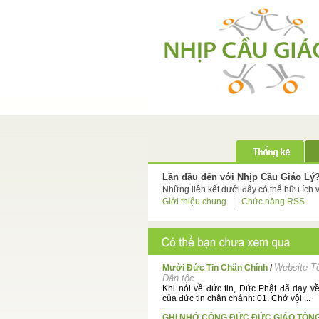
Lần đầu đến với Nhịp Cầu Giáo Lý
Những liên kết dưới đây có thể hữu ích 
Giới thiệu chung
|
Chức năng RSS
Website T
Mười Đức Tin Chân Chính
/
Dân tộc
Khi nói về đức tin, Ðức Phật đã dạy v
của đức tin chân chánh: 01. Chớ vội ...
GHI NHỚ CÔNG ĐỨC ĐỨC GIÁO TÔNG