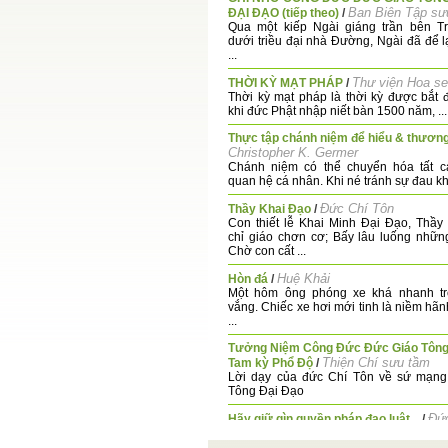
Ban Biên Tập sư
ĐẠI ĐẠO (tiếp theo)
/
Qua một kiếp Ngài giáng trần bên T
dưới triều đại nhà Đường, Ngài đã để l
...
Thư viện Hoa s
THỜI KỲ MẠT PHÁP
/
Thời kỳ mạt pháp là thời kỳ được bắt 
khi đức Phật nhập niết bàn 1500 năm, ...
Thực tập chánh niệm để hiểu & thươn
Christopher K. Germer
Chánh niệm có thể chuyển hóa tất c
quan hệ cá nhân. Khi né tránh sự đau khổ
Đức Chí Tôn
Thầy Khai Đạo
/
Con thiết lễ Khai Minh Đại Đạo, Thầy
chỉ giáo chơn cơ; Bấy lâu luống nhữn
Chờ con cất ...
Huệ Khải
Hòn đá
/
Một hôm ông phóng xe khá nhanh t
vắng. Chiếc xe hơi mới tinh là niềm hãn
...
Tưởng Niệm Công Đức Đức Giáo Tông
Thiện Chí sưu tầm
Tam kỳ Phổ Độ
/
Lời dạy của đức Chí Tôn về sứ mạng
Tông Đại Đạo
Đứ
Hãy giữ gìn quyền pháp đạo luật...
/
Pháp