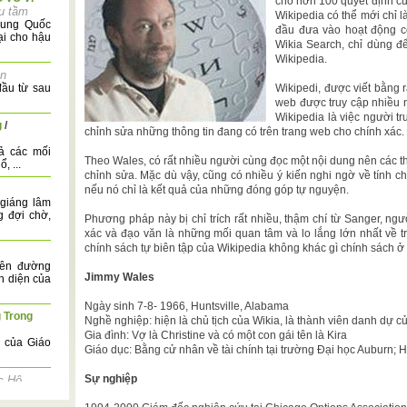
cho hơn 100 quyết định củ
u tầm
Wikipedia có thể mới chỉ 
rung Quốc
đầu đưa vào hoạt động cô
ại cho hậu
Wikia Search, chỉ dùng đ
Wikipedia.
en
đầu từ sau
Wikipedi, được viết bằng r
web được truy cập nhiều n
Wikipedia là việc người t
g
/
chỉnh sửa những thông tin đang có trên trang web cho chính xác.
ả các mối
Theo Wales, có rất nhiều người cùng đọc một nội dung nên các 
, ...
chỉnh sửa. Mặc dù vậy, cũng có nhiều ý kiến nghi ngờ về tính 
nếu nó chỉ là kết quả của những đóng góp tự nguyện.
 giáng lâm
g đợi chờ,
Phương pháp này bị chỉ trích rất nhiều, thậm chí từ Sanger, ngư
xác và đạo văn là những mối quan tâm và lo lắng lớn nhất về
chính sách tự biên tập của Wikipedia không khác gì chính sách ở 
rên đường
Jimmy Wales
h diện của
Ngày sinh 7-8- 1966, Huntsville, Alabama
 Trong
Nghề nghiệp: hiện là chủ tịch của Wikia, là thành viên danh dự 
Gia đình: Vợ là Christine và có một con gái tên là Kira
 của Giáo
Giáo dục: Bằng cử nhân về tài chính tại trường Đại học Auburn; H
Sự nghiệp
c Hộ