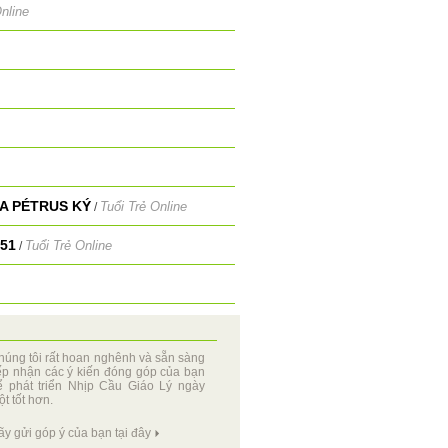
nline
A PÉTRUS KÝ
Tuổi Trẻ Online
/
51
Tuổi Trẻ Online
/
húng tôi rất hoan nghênh và sẵn sàng
iếp nhận các ý kiến đóng góp của bạn
ể phát triển Nhịp Cầu Giáo Lý ngày
t tốt hơn.
ãy gửi góp ý của bạn tại đây