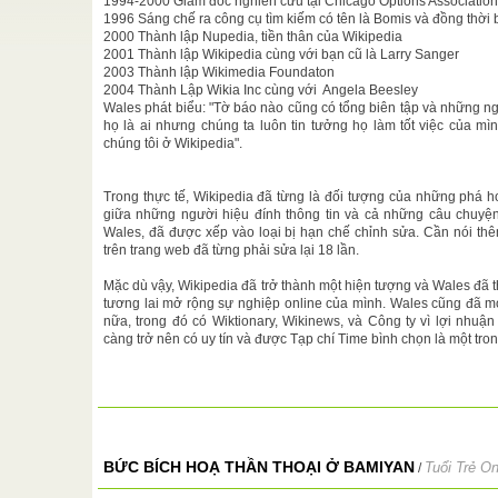
 bảo trọng
1994-2000 Giám đốc nghiên cứu tại Chicago Options Associatio
1996 Sáng chế ra công cụ tìm kiếm có tên là Bomis và đồng thời b
2000 Thành lập Nupedia, tiền thân của Wikipedia
ột nhân
2001 Thành lập Wikipedia cùng với bạn cũ là Larry Sanger
2003 Thành lập Wikimedia Foundaton
ên của Đức
2004 Thành Lập Wikia Inc cùng với Angela Beesley
h ...
Wales phát biểu: "Tờ báo nào cũng có tổng biên tập và những n
họ là ai nhưng chúng ta luôn tin tưởng họ làm tốt việc của mì
, Nào hay
chúng tôi ở Wikipedia".
 trăm nẻo
Trong thực tế, Wikipedia đã từng là đối tượng của những phá ho
Thiện Chí
giữa những người hiệu đính thông tin và cả những câu chuyện 
những suy
Wales, đã được xếp vào loại bị hạn chế chỉnh sửa. Cần nói thê
a hãy nhắc
trên trang web đã từng phải sửa lại 18 lần.
h
Mặc dù vậy, Wikipedia đã trở thành một hiện tượng và Wales đã 
善書 (books
tương lai mở rộng sự nghiệp online của mình. Wales cũng đã m
 đặc chủng
nữa, trong đó có Wiktionary, Wikinews, và Công ty vì lợi nhuậ
càng trở nên có uy tín và được Tạp chí Time bình chọn là một tro
BỨC BÍCH HOẠ THẦN THOẠI Ở BAMIYAN
Tuổi Trẻ On
/