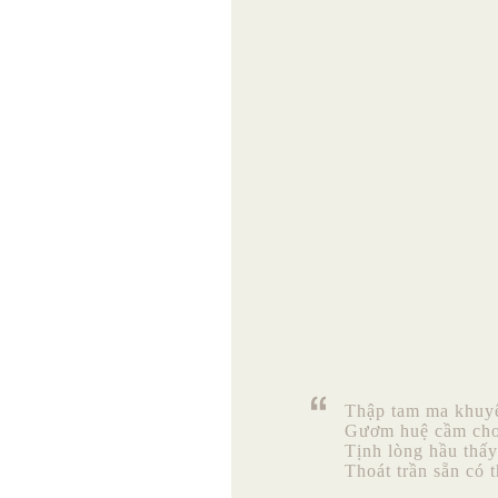
Thập tam ma khuyê
Gươm huệ cầm cho 
Tịnh lòng hầu thấ
Thoát trần sẵn có 