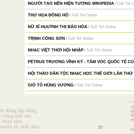
NGƯỜI TẠO NÊN HIỆN TƯƠNG WIKIPEDIA
Tuổi Trẻ O
/
THƯ HỌA ĐÔNG HỒ
Tuổi Trẻ Online
/
NỮ SĨ HUUỲNH THỊ BẢO HÒA
Tuổi Trẻ Online
/
TRỊNH CÔNG SƠN
Tuổi Trẻ Online
/
NHẠC VIỆT THỜI HỘI NHẬP
Tuổi Trẻ Online
/
PÉTRUS TRƯƠNG VĨNH KÝ - TẦM VÓC QUỐC TẾ CỦ
HỘI THẢO DÂN TỘC NHẠC HỌC THẾ GIỚI LẦN THỨ 
GIỔ TỔ HÙNG VƯƠNG
Tuổi Trẻ Online
/
C
n đừng lấp lửng,
t
vững diệt trừ,
đ
mộ
y chơn như,
thuyền từ rước đưa.
H