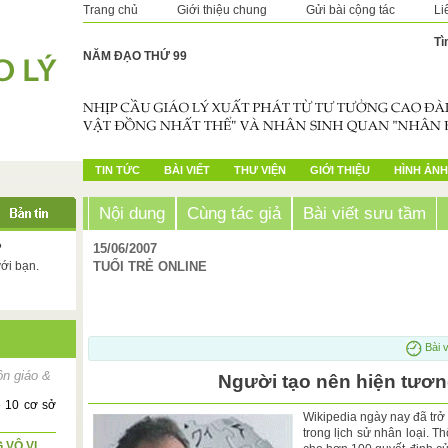
Trang chủ
Giới thiệu chung
Gửi bài cộng tác
Li
Tì
NĂM ĐẠO THỨ 99
TIN TỨC
BÀI VIẾT
THƯ VIỆN
GIỚI THIỆU
HÌNH ẢNH
Nội dung
Cùng tác giả
Bài viết sưu tầm
?
15/06/2007
với bạn.
TUỔI TRẺ ONLINE
Bài v
ôn giáo &
Người tạo nên hiện tươn
ề 10 cơ sở
Wikipedia ngày nay đã trở
trong lịch sử nhân loại. 
 VÔ VI