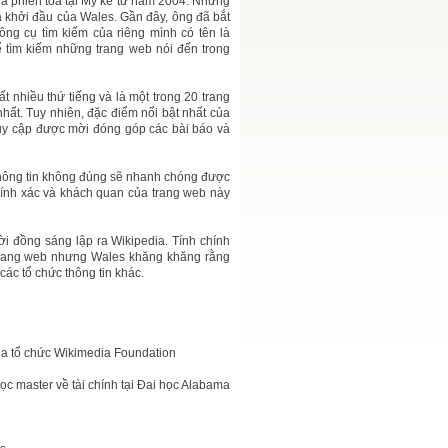
a phiên tòa tại Mỹ kể từ năm 2004. Nhưng
là khởi đầu của Wales. Gần đây, ông đã bắt
ng cụ tìm kiếm của riêng mình có tên là
ể tìm kiếm những trang web nói đến trong
ất nhiều thứ tiếng và là một trong 20 trang
hất. Tuy nhiên, đặc điểm nổi bật nhất của
ruy cập được mời đóng góp các bài báo và
thông tin không đúng sẽ nhanh chóng được
chính xác và khách quan của trang web này
ời đồng sáng lập ra Wikipedia. Tính chính
 trang web nhưng Wales khăng khăng rằng
các tổ chức thông tin khác.
của tổ chức Wikimedia Foundation
ọc master về tài chính tại Đai học Alabama