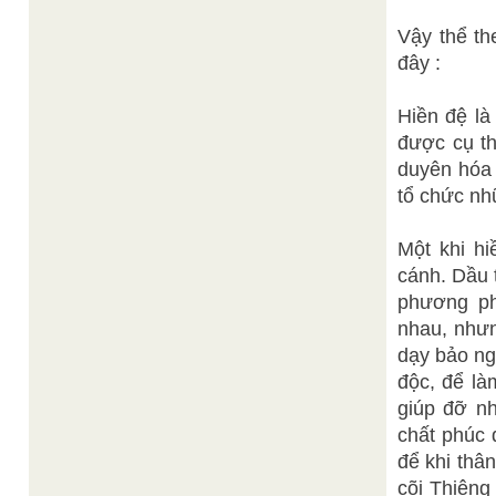
Vậy thể th
đây :
Hiền đệ là
được cụ th
duyên hóa 
tổ chức nh
Một khi h
cánh. Dầu 
phương ph
nhau, nhưn
dạy bảo ng
độc, để là
giúp đỡ nh
chất phúc 
để khi thân
cõi Thiêng