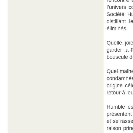
rencontré 
l’univers 
Société H
distillant
éliminés.
Quelle joi
garder la 
bouscule da
Quel malhe
condamnées 
origine cé
retour à leu
Humble esp
présentent
et se rasse
raison pri