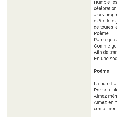
Humble esp
célébratio
alors prog
d’être le d
de toutes l
Poème
Parce que 
Comme guid
Afin de tra
En une soci
Poème
La pure fra
Par son int
Aimez même
Aimez en f
compliment