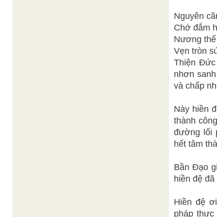
Nguyên că
Chớ đắm hồ
Nương thế 
Vẹn tròn s
Thiện Đức
nhơn sanh
và chấp nh
Này hiền 
thành công
đường lối
hết tâm th
Bần Đạo gi
hiền đệ đã
Hiền đệ ơi
pháp thực