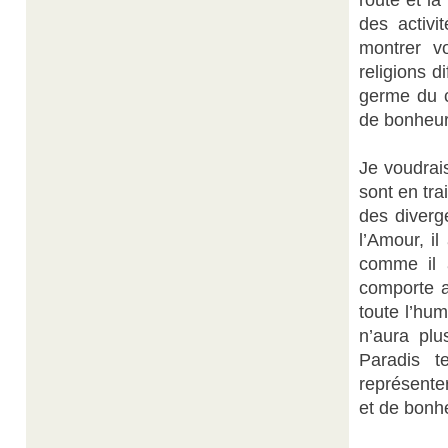
route et la
des activi
montrer vo
religions d
germe du c
de bonheur
Je voudrais
sont en tra
des diverg
l’Amour, i
comme il 
comporte a
toute l’hu
n’aura plu
Paradis t
représente
et de bonh