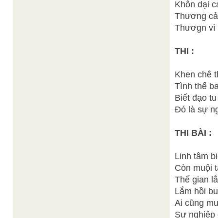
Khôn dại c
Thương cả
Thươgn vì 
THI :
Khen chê t
Tình thế b
Biết đạo t
Đó là sự ng
THI BÀI :
Linh tâm bi
Còn muội t
Thế gian l
Lắm hồi buồ
Ai cũng mu
Sự nghiệp 