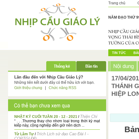
Trang chủ
NĂM ĐẠO THỨ 9
TIN TỨC
BÀI
Nội dung
Lần đầu đến với Nhịp Cầu Giáo Lý?
17/04/20
Những liên kết dưới đây có thể hữu ích với bạn.
THÁNH 
Giới thiệu chung
|
Chức năng RSS
HIỆP LO
Thiện Chí
NHẬT KÝ CUỐI TUẦN 20 - 12 - 2021
/
“ . . .Thương thay cho nhơn loại trong thời kỳ mạt
kiếp này, cộng nghiệp đến giờ nên dịch ...
Bản
Trích Lịch sử đạo Cao Đài I -
Từ Lâm Tự
/
CQPTGLĐĐ.