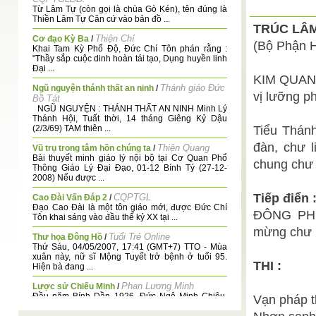
Từ Lâm Tự (còn gọi là chùa Gò Kén), tên đúng là
Thiền Lâm Tự Căn cứ vào bản đồ ...
TRÚC LÂM
Thiện Chí
Cơ đạo Kỳ Ba
/
(Bộ Phận H
Khai Tam Kỳ Phổ Độ, Đức Chí Tôn phán rằng :
"Thầy sắp cuộc dinh hoàn tái tạo, Dụng huyền linh
Đại ...
KIM QUANG
Thánh giáo Đức
Ngũ nguyện thánh thất an ninh
/
vị lưỡng ph
Bồ Tát
NGŨ NGUYỆN : THÁNH THẤT AN NINH Minh Lý
Thánh Hội, Tuất thời, 14 tháng Giêng Kỷ Dậu
(2/3/69) TAM thiên ...
Tiểu Thá
đàn, chư l
Thiện Quang
Vũ trụ trong tâm hồn chúng ta
/
Bài thuyết minh giáo lý nội bộ tại Cơ Quan Phổ
chung chư l
Thông Giáo Lý Đại Đạo, 01-12 Bính Tý (27-12-
2008) Nếu được ...
Tiếp điển 
CQPTGL
Cao Đài Vấn Đáp 2
/
Đạo Cao Đài là một tôn giáo mới, được Đức Chí
ĐÔNG PH
Tôn khai sáng vào đầu thế kỷ XX tại ...
mừng chư h
Tuổi Trẻ Online
Thư họa Đông Hồ
/
Thứ Sáu, 04/05/2007, 17:41 (GMT+7) TTO - Mùa
xuân này, nữ sĩ Mộng Tuyết trở bệnh ở tuổi 95.
THI :
Hiện bà đang ...
Phan Lương Minh
Lược sử Chiếu Minh
/
Đầu năm Bính Dần 1926, Đức Ngô Minh Chiêu
Vạn pháp t
trao thánh lịnh cho ngài Hồ Vinh Qui đem đàn cơ