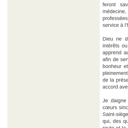
feront sa
médecine, 
professées
service à l
Dieu ne d
intérêts o
apprend au
afin de ser
bonheur et
pleinement 
de la prése
accord avec
Je daigne 
cœurs sinc
Saint-sièg
qui, des q