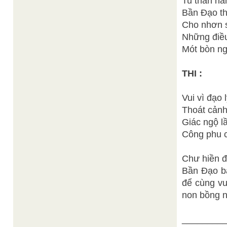
Tu thân hàn
Bần Đạo th
Cho nhơn s
Những điều
Mót bòn ng
THI :
Vui vì đạo l
Thoát cảnh
Giác ngộ l
Công phu c
Chư hiền đ
Bần Đạo ba
để cùng vu
non bồng n
________