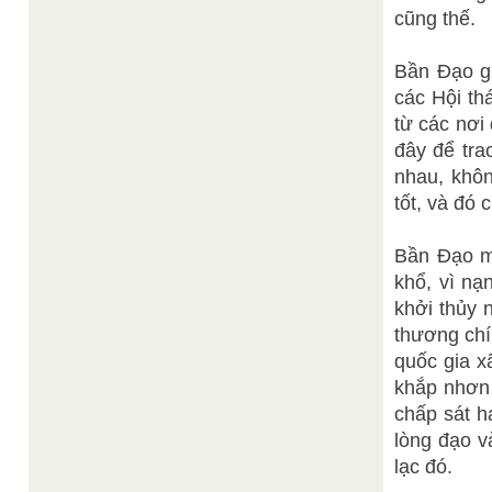
cũng thế.
Bần Đạo g
các Hội th
từ các nơi
đây để tra
nhau, khôn
tốt, và đó 
Bần Đạo mu
khổ, vì nạ
khởi thủy 
thương chí
quốc gia x
khắp nhơn 
chấp sát h
lòng đạo v
lạc đó.