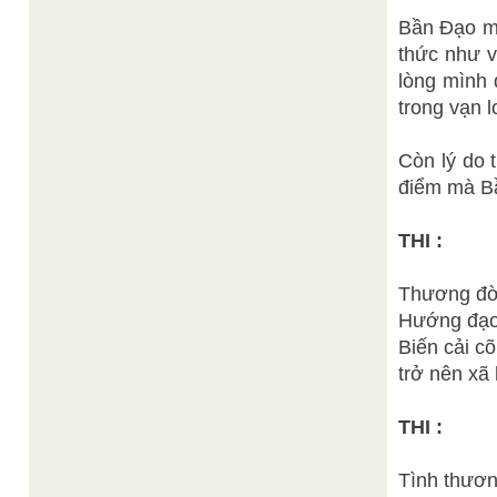
Bần Đạo mo
thức như v
lòng mình 
trong vạn l
Còn lý do 
điểm mà Bầ
THI :
Thương đời
Hướng đạo,
Biến cải cõ
trở nên xã 
THI :
Tình thươn