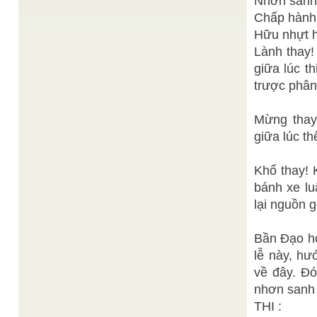
Nhơn sanh 
...
Chấp hành 
Thiện Chí
SỨ MẠNG ĐẠI ĐẠO TAM KỲ PHỔ ĐỘ
/
SỨ MẠNG ĐẠI ĐẠO TAM KỲ PHỔ ĐỘ Cách đây
Hữu nhựt h
hơn 80 năm[1], khi Đức Thượng Đế hạ ngọn linh
cơ ...
Lành thay!
giữa lúc t
Thiện Chí
Giải Pháp Cứu Độ Kỳ Ba
/
Giải pháp ưu việt nhất để cứu độ con người là con
trược phân
người làm thế nào phát huy tối đa ...
Hồng Phúc
Chân dung người tín hữu Cao Đài
/
Mừng thay
Cách đây hơn 80 năm một sự kiện hi hữu chưa
từng thấy trong lịch sử nhân loại đã xảy ...
giữa lúc th
Thiện Chí
TỔNG QUAN VỀ CON NGƯỜI
/
Lịch sử của tư tưởng nhân loại là một hành trình
tìm kiếm lời giải đáp cho những câu hỏi ...
Khổ thay! 
bánh xe lu
lại nguồn g
Bần Đạo ho
lễ này, hư
về đây. Đ
nhơn sanh 
THI :