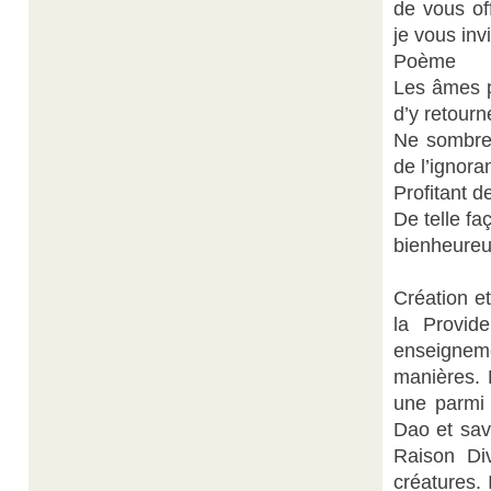
de vous of
je vous inv
Poème
Les âmes p
d’y retourn
Ne sombrez
de l’ignora
Profitant d
De telle f
bienheureu
Création et
la Provid
enseigneme
manières. 
une parmi 
Dao et sav
Raison Div
créatures. 