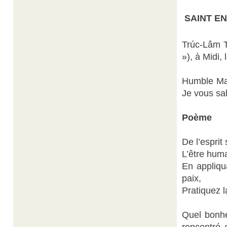
SAINT E
Trúc-Lâm T
»), à Midi,
Humble Maî
Je vous sal
Poème
De l’esprit
L’être huma
En appliqu
paix,
Pratiquez l
Quel bonhe