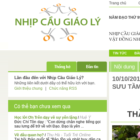
Trang chủ
NĂM ĐẠO THỨ 9
TIN TỨC
BÀI
Nội dung
Lần đầu đến với Nhịp Cầu Giáo Lý?
10/10/20
Những liên kết dưới đây có thể hữu ích với bạn.
SƯU TẦ
Giới thiệu chung
|
Chức năng RSS
TH
Huệ Ý
Học lời Ơn Trên dạy về sự yên lặng
/
Đức Chí Tôn dạy : “Con dừng chân nghe tiếng gọi
sau lưng để trở về với Đạo. Đạo là yên ...
Thu Hà - Tuổi Trẻ Online
Về đâu quan họ?
/
Tại hội thảo quốc tế "Bảo tồn và phát huy dân ca