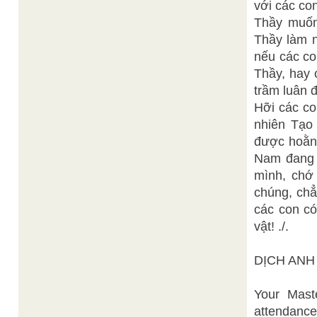
với các con
Thầy muốn
Thầy làm n
nếu các co
Thầy, hay 
trầm luân đ
Hỡi các co
nhiên Tạo
được hoằng
Nam đang h
mình, chớ 
chúng, chẳ
các con có
vật! ./.
DỊCH ANH
Your Mast
attendanc