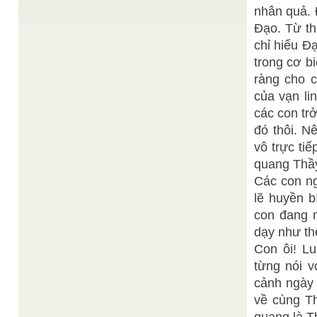
lý tưởng phải hành thế nào? Giản dị lắm chư hiền
nhân quả. 
...
Đạo. Từ th
Martin Luther King
I have a dream
/
"I have a dream that one day on the red hills of
chỉ hiểu Đ
Georgia the sons of former slaves and the ...
trong cơ bi
BBCVietnamese.com
Lễ hội tắm sông Hằng
/
ràng cho 
Người chèo đò ở Sangam chỉ xuống dòng nước
đục ngầu của sông Hằng, nơi gặp dòng nước màu
của vạn li
xanh ...
các con trở
Đức Lý Giáo Tông với việc công phu tu luyện
/
đó thôi. N
Chí Tín
Đức Lý Đại Tiên Trưởng Thái Bạch Kim Tinh, Nhứt
vô trực ti
Trấn Oai Nghiên, hiện kiêm chức Giáo Tông Vô Vi
...
quang Thầy
sưu Tam
Thánh giáo Đức Chi Tôn TNHT q 2
/
Các con ng
K….Khá nghe dạy : Rừng thiền nhặt thúc tiếng
lẽ huyền b
chuông trưa Phước gặp về Ta , buổi đã vừa . ...
con đang n
dạy như th
Con ôi! Lu
từng nói v
cảnh ngày 
về cùng Th