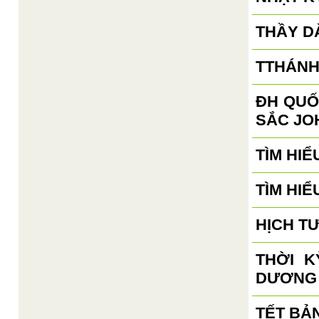
THẦY D
TTHÁNH
ĐH QUỐ
SẮC JO
TÌM HIỂ
TÌM HIỂ
HỊCH T
THỜI 
DƯƠNG
TẾT BẢ