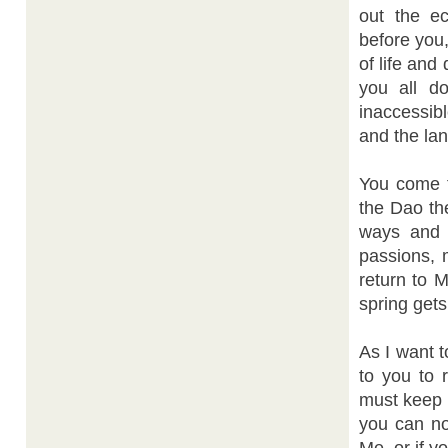
out the ec
before you,
of life and
you all d
inaccessib
and the lan
You come t
the Dao th
ways and c
passions, 
return to 
spring gets
As I want t
to you to 
must keep i
you can no