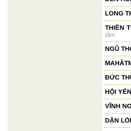
LONG T
THIỀN 
tầm
NGŨ TH
MAHĀTM
ĐỨC TH
HỘI YẾN
VĨNH N
DẶN LÒN