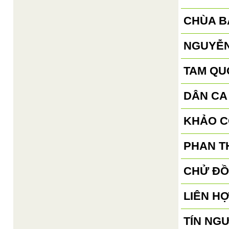
CHÙA B
NGUYỄN
TAM QU
DÂN CA
KHẢO C
PHAN TH
CHỬ ĐỒ
LIÊN H
TÍN NG