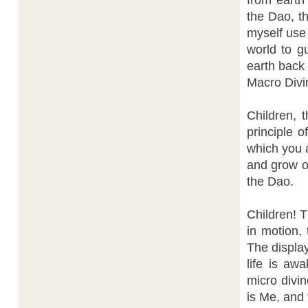
from earth
the Dao, th
myself use
world to g
earth back 
Macro Divi
Children, 
principle 
which you a
and grow o
the Dao.
Children! 
in motion,
The display
life is aw
micro divin
is Me, and 