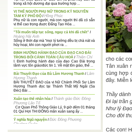
trong xã hội đương đại qua trường hợp ...
VỊ THẾ NGƯỜI PHỤ NỮ TRONG KỶ NGUYÊN
Hồng Phúc
TAM KỲ PHỔ ĐỘ
/
Phụ nữ là con người, mà con người thì đã có sẵn
vị thế cao trọng đuợc Đấng Tạo Hóa ...
"Tôi muốn tiếp tục sống, ngay cả khi đã chết"
/
Hoàng Hải Anh
Sống ở thời đại mà "mọi lý tưởng đều bị chà nát và
hủy hoại, khi con người phơi ra ...
ĐỊNH HƯỚNG HÀNH ĐẠO CỦA ĐẠO CAO ĐÀI
Thiện Chí
TRONG BỐI CẢNH TOÀN CẦU HOÁ
/
cho các co
I. Định hướng hành đạo của đạo Cao Đài trong
Tân xuân n
lãnh vực tôn giáo/đức tin 1. Về mặt tôn giáo, thế ...
cùng hợp 
Lâm
Bài Thuyết Đạo của Bà Lâm Hương Thanh
/
Hương Thanh
đây. Miễn 
BÀI THUYẾT ĐẠO của vị Nữ Chánh Phối Sư Lâm
Hương Thanh đọc tại Thánh Thất Mỹ Ngãi (Sa
TH
Đéc) Bài ...
Thầy dành 
Thánh giáo Đức Đông
Xuân tạo thế nhân hòa
/
Đi lại trần
Phương Lão Tổ
Cơ Quan Phổ Thông Giáo Lý, 9 giờ đêm 01 tháng
Như lý Đạ
01 Quí Hợi THI ĐÔNG mãn xuân sang ấy ...
Cho đời thu
Đức Đông Phương
Ý nghĩa Ngũ nguyện
/
Chưởng Quản
Muốn nhứt thống tư tưởng để tiến đến nhứt thống
Các con! H