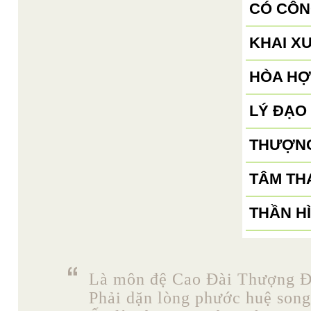
CÓ CÔN
KHAI X
HÒA HỢ
LÝ ĐẠO
THƯỢNG
TÂM TH
THẦN H
Là môn đệ Cao Đài Thượng Đ
Phải dặn lòng phước huệ song