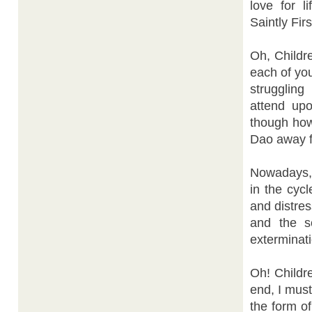
love for l
Saintly Firs
Oh, Childre
each of yo
struggling 
attend up
though how
Dao away f
Nowadays, 
in the cyc
and distres
and the s
exterminati
Oh! Childre
end, I must
the form of