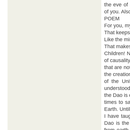
the eve of 
of you. Als
POEM
For you, my
That keeps 
Like the mi
That makes
Children! 
of causalit
that are n
the creatio
of the Uni
understood
the Dao is
times to s
Earth. Unti
I have tau
Dao is the