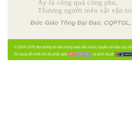
Ấy là công quả công phu,
Thương người mến vật vận trù
Đức Giáo Tông Đại Đạo, CQPTGL,
© 2004-2026 Mọi thông tin trên trang web đều thuộc quyền sở hữu của N
Sử dụng tốt nhất với độ phân giải
và trình duyệt