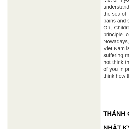
Me, or if y
understand
the sea of
pains and 
Oh, Childr
principle 
Nowadays, 
Viet Nam i
suffering m
not think t
of you in pa
think how t
THÁNH 
NHẬT KÝ