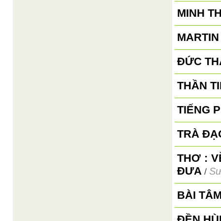
MINH T
MARTIN
ĐỨC TH
THẦN TI
TIẾNG 
TRÀ ĐẠ
THƠ : 
ĐƯA
Sư
/
BÀI TÂ
ĐỀN HÙ