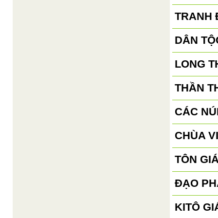
TRANH 
DÂN TỘ
LONG T
THẦN T
CÁC NÚ
CHÙA V
TÔN GI
ĐẠO PH
KITÔ GI