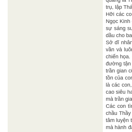
quang là T
trụ, lập T
Hỡi các co
Ngọc Kinh 
sự sáng su
dầu cho ba
Sở dĩ nhân
vần và luô
chiến họa.
đường tận 
trần gian 
tồn của co
là các con
cao siêu ha
mà trần gia
Các con t
chầu Thầy 
tâm luyện t
mà hành đạ