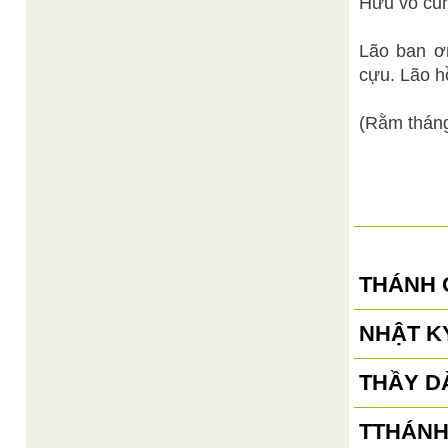
Hữu vô cũn
Lão ban ơn
cựu. Lão h
(Rằm thán
THÁNH 
NHẬT KÝ
THẦY D
TTHÁNH