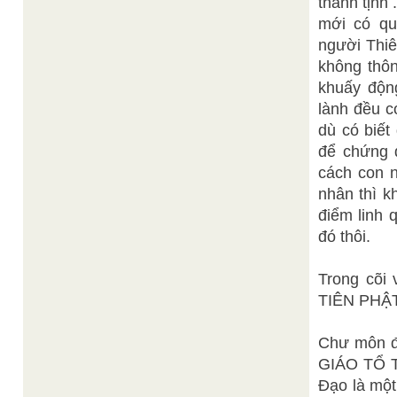
thanh tịnh 
mới có qu
người Thiê
không thôn
khuấy động
lành đều c
dù có biết
để chứng 
cách con n
nhân thì k
điểm linh 
đó thôi.
Trong cõi
TIÊN PHẬT 
Chư môn đồ
GIÁO TỔ T
Đạo là một