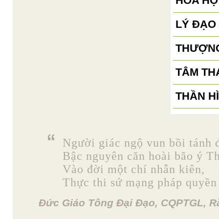
HÒA HỢ
LÝ ĐẠO
THƯỢNG
TÂM TH
THẦN H
Người giác ngộ vun bồi tánh 
Bậc nguyên căn hoài bão ý Th
Vào đời một chí nhẫn kiên,
Thực thi sứ mạng pháp quyền
Đức Giáo Tông Đại Đạo, CQPTGL, R