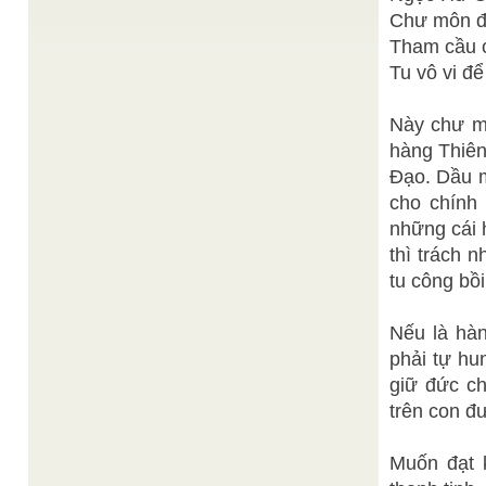
buổi lễ Minh Lý Đạo Khai tại Tam Tông Miếu) Ngày
Chư môn đồ
26 ...
Tham cầu 
Phúc Tiến - Tuổi Trẻ
Đường hoa Nguyễn Huệ
/
Tu vô vi để
Online
Đường hoa Nguyễn Huệ đã "khắc" vào tết Sài Gòn
một nét đẹp mới, dân dã mà hiện đại, vật ...
Này chư m
Đạt Tường sưu
Ý nghĩa ngày 13 tháng 3 âm lịch
/
hàng Thiên
tầm
Ý NGHĨA NGÀY 13 tháng 3 Hạ tuần tháng 2 Quý
Đạo. Dầu m
Sửu – 1973, giải thích lý do vì sao Ơn ...
cho chính
NGHÊ
Ôn Học Lời Dạy Của Đức Lý Giáo Tông
/
những cái 
DŨ LAN trích lục và chú thích
Cơ Quan Phổ Thông Giáo Lý, 15-01 Giáp Dần (06-
thì trách 
02-1974)
tu công bồ
Nếu là hàn
phải tự hu
giữ đức c
trên con 
Muốn đạt 