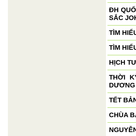
ĐH QUỐ
SẮC JO
TÌM HIỂ
TÌM HIỂ
HỊCH T
THỜI 
DƯƠNG
TẾT BẢ
CHÙA B
NGUYỄN