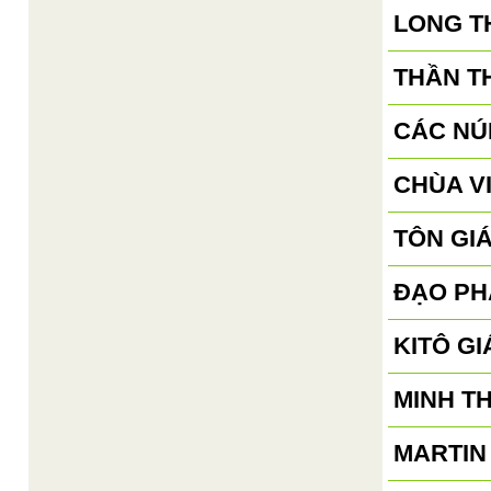
LONG T
THẦN T
CÁC NÚ
CHÙA V
TÔN GI
ĐẠO PH
KITÔ GI
MINH T
MARTIN