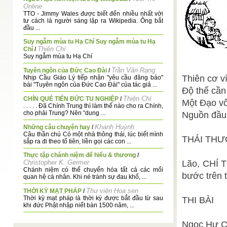
Online
TTO - Jimmy Wales được biết đến nhiều nhất với
tư cách là người sáng lập ra Wikipedia. Ông bắt
đầu ...
Suy ngẫm mùa tu Hạ Chí Suy ngẫm mùa tu Hạ
Thiện Chí
Chí
/
Suy ngẫm mùa tu Hạ Chí
Trần Văn Rạng
Tuyên ngôn của Đức Cao Đài
/
Thiên cơ v
Nhịp Cầu Giáo Lý tiếp nhận "yêu cầu đăng báo"
bài "Tuyên ngôn của Đức Cao Đài" của tác giả ...
Độ thế cầ
Thiện Chí
CHÍN QUẺ TIẾN ĐỨC TU NGHIỆP
/
Một Đạo vô
. . . . . Đã Chính Trung thì làm thế nào cho ra Chính,
cho phải Trung? Nên “dung ...
Nguồn đầu 
Khanh Huỳnh
Những câu chuyện hay
/
Câu thần chú Có một nhà thông thái, lúc biết mình
THÁI THƯỢ
sắp ra đi theo tổ tiên, liền gọi các con ...
Thực tập chánh niệm để hiểu & thương
/
Christopher K. Germer
Lão, CHÍ 
Chánh niệm có thể chuyển hóa tất cả các mối
bước trên 
quan hệ cá nhân. Khi né tránh sự đau khổ, ...
Thư viện Hoa sen
THỜI KỲ MẠT PHÁP
/
Thời kỳ mạt pháp là thời kỳ được bắt đầu từ sau
THI BÀI
khi đức Phật nhập niết bàn 1500 năm, ...
Thiện Chí
Minh Lý Đạo Khai
/
Ngọc Hư C
Minh Lý Đạo Khai (Bài phát biểu cảm tưởng trong