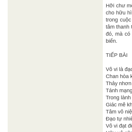
Hỡi chư mô
cho hữu hì
trong cuộ
tâm thanh 
đó, mà có
biến.
TIẾP BÀI
Vô vi là đ
Chan hòa k
Thảy nhơn 
Tánh mạng 
Trong lành 
Giác mê kh
Tâm vô niệ
Đạo tự nhi
Vô vi đạt đ