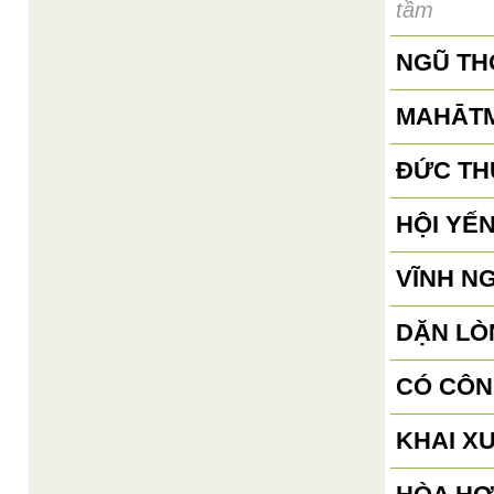
tầm
NGŨ TH
MAHĀTM
ĐỨC TH
HỘI YẾN
VĨNH N
DẶN LÒN
CÓ CÔN
KHAI X