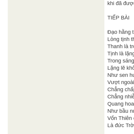
khi đã đư
TIẾP BÀI
Đạo hằng t
Lòng tịnh 
Thanh là t
Tịnh là lặn
Trong sáng
Lặng lẽ kh
Như sen hư
Vượt ngoài
Chẳng chấp
Chẳng nhiễ
Quang hoa 
Như bầu nư
Vốn Thiên 
Là đức Trờ