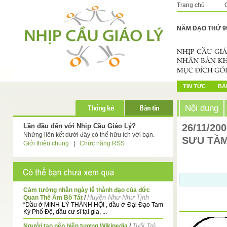
Trang chủ
NĂM ĐẠO THỨ 9
TIN TỨC
BÀI
Nội dung
Lần đầu đến với Nhịp Cầu Giáo Lý?
26/11/20
Những liên kết dưới đây có thể hữu ích với bạn.
SƯU TẦ
Giới thiệu chung
|
Chức năng RSS
Cảm tưởng nhân ngày lễ thành đạo của đức
Huyền Như Như Tịnh
Quan Thế Âm Bồ Tát
/
“Dầu ở MINH LÝ THÁNH HỘI , dầu ở Đại Đạo Tam
Kỳ Phổ Độ, dầu cư sĩ tại gia, ...
Tuổi Trẻ
Người tạo nên hiện tương Wikipedia
/