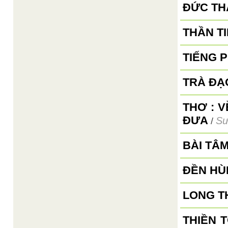
ĐỨC TH
THẦN TI
TIẾNG 
TRÀ ĐẠ
THƠ : 
ĐƯA
Sư
/
BÀI TÂ
ĐỀN HÙ
LONG T
THIỀN 