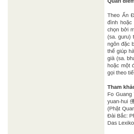
Quan điểm
Theo Ấn Độ
đình hoặc
chọn bởi m
(sa. guru)
ngôn đặc b
thể giúp h
già (sa. b
hoặc một đ
gọi theo ti
Tham khả
Fo Guang 
yuan-hui
(Phật Quan
Đài Bắc: P
Das Lexiko