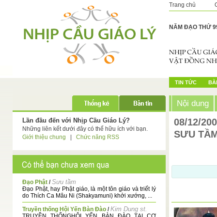
Trang chủ
NĂM ĐẠO THỨ 9
TIN TỨC
BÀI
Nội dung
Lần đầu đến với Nhịp Cầu Giáo Lý?
08/12/20
Những liên kết dưới đây có thể hữu ích với bạn.
SƯU TẦ
Giới thiệu chung
|
Chức năng RSS
Sưu tầm
Đạo Phật
/
Đạo Phật, hay Phật giáo, là một tôn giáo và triết lý
do Thích Ca Mâu Ni (Shakyamuni) khởi xướng, ...
Kim Dung st.
Truyền thống Hội Yến Bàn Đào
/
TRUYỀN THỐNGHỘI YẾN BÀN ĐÀO TẠI CƠ