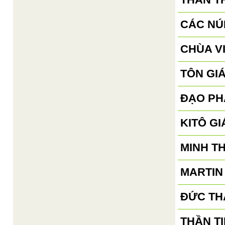
CÁC NÚ
CHÙA V
TÔN GI
ĐẠO PH
KITÔ GI
MINH T
MARTIN
ĐỨC TH
THẦN TI