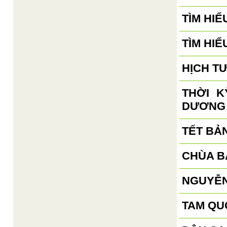
TÌM HIỂ
TÌM HIỂ
HỊCH T
THỜI 
DƯƠNG
TẾT BẢ
CHÙA B
NGUYỄN
TAM QU