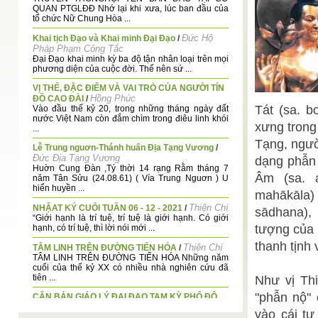
QUAN PTGLĐĐ Nhớ lại khi xưa, lúc ban đầu của
tổ chức Nữ Chung Hòa ...
Đức Hộ
Khai tịch Đạo và Khai minh Đại Đạo
/
Pháp Phạm Công Tắc
Đại Đạo khai minh kỳ ba độ tận nhân loại trên mọi
phương diện của cuộc đời. Thế nên sứ ...
VỊ THẾ, ĐẶC ĐIỂM VÀ VAI TRÒ CỦA NGƯỜI TÍN
Hồng Phúc
ĐỒ CAO ĐÀI
/
Tát (sa. b
Vào đầu thế kỷ 20, trong những tháng ngày đất
nước Việt Nam còn đắm chìm trong điêu linh khói
xưng trong
...
Tạng, người
Lễ Trung nguơn-Thánh huấn Địa Tạng Vương
/
Đức Địa Tạng Vương
dạng phẫn 
Huờn Cung Đàn ,Tý thời 14 rạng Rằm tháng 7
Âm (sa. a
năm Tân Sửu (24.08.61) ( Vía Trung Nguơn ) U
hiển huyền ...
mahākāla) 
Thiện Chí
NHẬAT KÝ CUỐI TUẦN 06 - 12 - 2021
/
sādhana), 
“Giới hạnh là trí tuệ, trí tuệ là giới hạnh. Có giới
tượng của 
hạnh, có trí tuệ, thì lời nói mới ...
thanh tịnh
Thiện Chí
TÂM LINH TRÊN ĐƯỜNG TIẾN HÓA
/
TÂM LINH TRÊN ĐƯỜNG TIẾN HÓA Những năm
cuối của thế kỷ XX có nhiều nhà nghiên cứu đã
tiên ...
Như vị Th
"phẫn nộ" 
CĂN BẢN GIÁO LÝ ĐẠI ĐẠO TAM KỲ PHỔ ĐỘ
Thiện Chí
Phần III
/
vào cái tự
III. NGUYÊN LÝ ĐẠI THỪA CỦA ĐẠO PHÁP ĐẠI