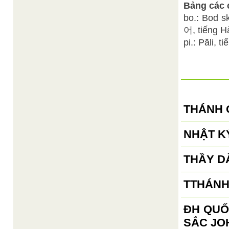
Bảng các c
bo.: Bod s
어, tiếng H
pi.: Pāli, t
THÁNH 
NHẬT KÝ
THẦY D
TTHÁNH
ĐH QUỐ
SẮC JO