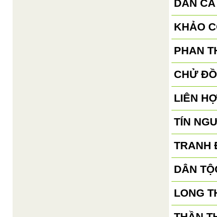
DÂN CA
KHẢO C
PHAN TH
CHỬ ĐỒ
LIÊN H
TÍN NG
TRANH 
DÂN TỘ
LONG T
THẦN T