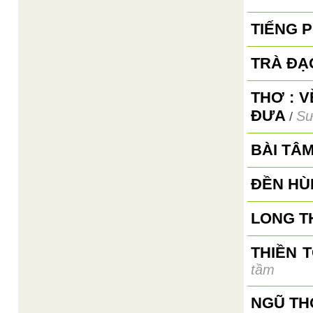
TIẾNG 
TRÀ ĐẠ
THƠ : 
ĐƯA
Sư
/
BÀI TÂ
ĐỀN HÙ
LONG T
THIỀN 
tầm
NGŨ TH