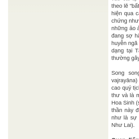
ĐẠO TAM KỲ PHỔ ĐỘ. Hội ý qui luật “ Châu ...
theo lẽ "b
ĐỒNG NHÂN TRÊN ĐƯỜNG SỨ MẠNG KỲ BA
/
hiện qua c
Đạt Tường
chứng như 
Thực hiện đồng nhân chính là xây dựng thế nhân
hòa trên nền tảng chân vạc: "nhân bản, an lạc ...
những ảo ả
Thiện Chí
Đại Đạo mở cửa Càn-khôn
/
đang sợ hã
Đức Chí Tôn và các hàng Phật Tiên Thánh Thần
huyễn ngã 
đồng giáng thế bằng linh điển, diễn giải những bí
...
dạng tại 
Lâm
Bài Thuyết Đạo của Bà Lâm Hương Thanh
/
thường gây
Hương Thanh
BÀI THUYẾT ĐẠO của vị Nữ Chánh Phối Sư Lâm
Hương Thanh đọc tại Thánh Thất Mỹ Ngãi (Sa
Song song
Đéc) Bài ...
vajrayāna)
ĐỨC THÁI THƯỢNG ĐẠO TỔ và ĐẠO ĐỨC TIÊN
Thiện Chí
GIA
/
cao quý tị
Nhân lễ Kỷ niệm Khánh đản Đức Thái Thượng
thư và là 
Đạo Tổ vào ngày Rằm tháng 2 năm Đinh Dậu, một
...
Hoa Sinh (
thần này 
như là sự
Như Lai).