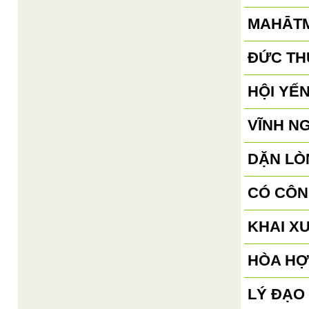
MAHĀTM
ĐỨC TH
HỘI YẾN
VĨNH N
DẶN LÒN
CÓ CÔN
KHAI X
HÒA HỢ
LÝ ĐẠO