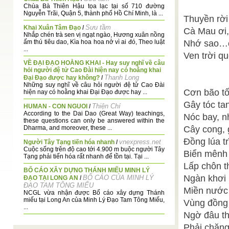
Chùa Bà Thiên Hậu tọa lạc tại số 710 đường
Nguyễn Trãi, Quận 5, thành phố Hồ Chí Minh, là ...
Thuyền rời
Sưu tầm
Khai Xuân Tâm Đạo
/
Cà Mau ơi,
Nhắp chén trà sen vị ngạt ngào, Hương xuân nồng
ấm thú tiêu dao, Kìa hoa hoa nở vì ai đó, Theo luật
Nhớ sao…c
...
Ven trời q
VỀ ĐẠI ĐẠO HOẰNG KHAI - Hay suy nghĩ về câu
hỏi người đệ tử Cao Đài hiện nay có hoằng khai
Thanh Long
Đại Đạo được hay không?
/
Những suy nghĩ về câu hỏi người đệ tử Cao Đài
Cơn bão tố
hiện nay có hoằng khai Đại Đạo được hay ...
Gây tóc ta
Thiện Chí
HUMAN - CON NGUOI
/
According to the Dai Dao (Great Way) teachings,
Nóc bay, n
these questions can only be answered within the
Dharma, and moreover, these ...
Cây cong, 
Đồng lúa tr
vnexpress.net
Người Tây Tạng tiến hóa nhanh
/
Cuộc sống trên độ cao tới 4.900 m buộc người Tây
Biển mênh 
Tạng phải tiến hóa rất nhanh để tồn tại. Tại ...
Lấp chôn t
BỐ CÁO XÂY DỰNG THÁNH MIẾU MINH LÝ
Ngàn khơi 
BỐ CÁO CỦA MINH LÝ
ĐẠO TẠI LONG AN
/
ĐẠO TAM TÔNG MIẾU
Miền nước 
NCGL vừa nhận được Bố cáo xây dựng Thánh
miếu tại Long An của Minh Lý Đạo Tam Tông Miếu,
Vùng đồng 
...
Ngờ đâu t
Sưu tầm
Long Thụ Bồ Tát
/
Phải chăn
Sư là người sáng lập Trung quán tông (sa.