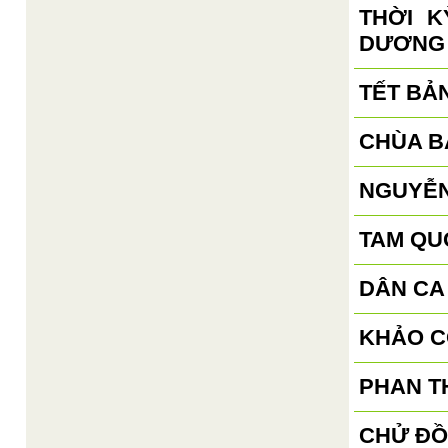
THỜI 
DƯƠNG
TẾT BẢ
CHÙA B
NGUYỄN
TAM QU
DÂN CA
KHẢO C
PHAN TH
CHỬ ĐỒ