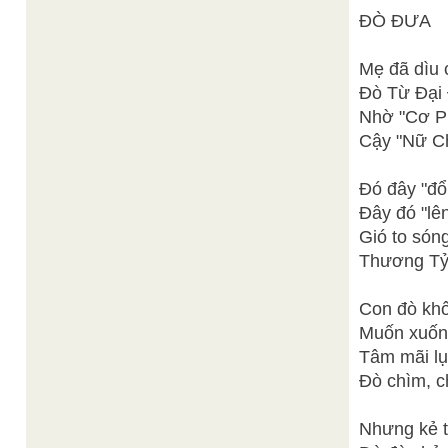
ĐÒ ĐƯA
Mẹ đã dìu 
Đò Từ Đại
Nhờ "Cơ Ph
Cậy "Nữ Ch
Đó đây "đổ 
Đây đó "lê
Gió to són
Thương Tỷ,
Con đò khô
Muốn xuống
Tâm mãi lụ
Đò chìm, c
Nhưng kẻ t