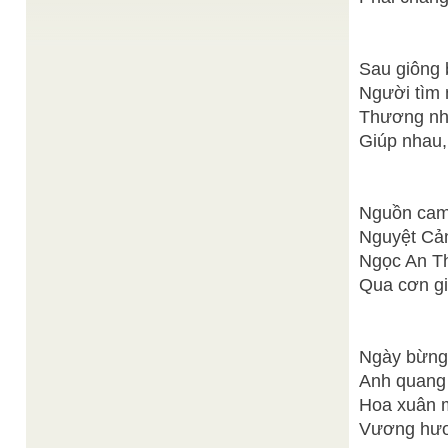
mādhyamika), sống trong thế kỉ thứ 1–2. Có rất
nhiều tác ...
ĐH QUỐC GIA TPHCM: THÀNH LẬP TRUNG
Sau giông b
TÂM XUẤT SẮC JOHN VON NEUMANN (JVN)
/
sưu tầm
Người tìm 
ĐH Quốc gia TPHCM vừa thành lập Trung tâm
Xuất sắc John von Neumann (JVN). Đây là trung
Thương nha
tâm xuất ...
Giúp nhau,
Adler
Sự khác biệt giữa đức tin và lý trí
/
hưa tiến sĩ Adler, Người ta luôn luôn viện dẫn kinh
nghiệm, lý trí hoặc đức tin để hậu thuẫn cho ...
Lê Anh Minh dịch
Tu kỷ - đãi nhân
/
Nguồn cam 
9. TU KỶ 修 己 – ĐÃI NHÂN 待 人 191. Xí giả bất
Nguyệt Cản
lập, khóa giả bất hành. Tự hiện ...
Ngọc An Th
Wikipedia EncyclopediaTiếng Việt
Đạo giáo
/
Đạo giáo Bách khoa toàn thư mở Wikipedia
Qua cơn gi
http://vi.wikipedia.org/wiki/%C4%90%E1%BA%A1o_gia
Đạo Giáo Tam Thánh (ảnh)
Ngày bừng
Anh quang 
Hoa xuân m
Vương hươn