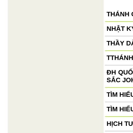
THÁNH 
NHẬT KÝ
THẦY D
TTHÁNH
ĐH QUỐ
SẮC JO
TÌM HIỂ
TÌM HIỂ
HỊCH T