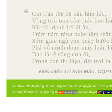
Cõi trần thế bể dâu lắm lúc,
Vòng trái oan câu thúc bao lầ
Sắc tài danh lợi ái ân,
Trăm năm ràng buộc tấm thân
Sớm giác ngộ con quày bước l
Phá vô minh đoạn máy luân h
Đạo là lẽ sống con ôi,
Trong con thì Đạo, đất trời là
Đức Diêu Trì Kim Mẫu, CQPT
© 2004-2026 Mọi thông tin trên trang web đều thuộc quyền sở hữu của N
Sử dụng tốt nhất với độ phân giải
và trình duyệt