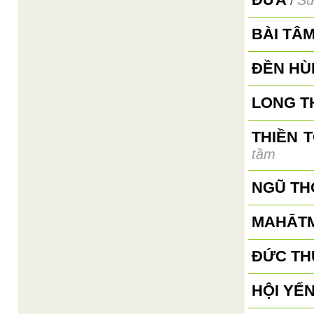
Sư
/
BÀI TÂ
ĐỀN HÙ
LONG T
THIỀN 
tầm
NGŨ TH
MAHĀTM
ĐỨC TH
HỘI YẾN