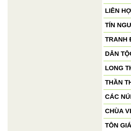
LIÊN H
TÍN NG
TRANH 
DÂN TỘ
LONG T
THẦN T
CÁC NÚ
CHÙA V
TÔN GI