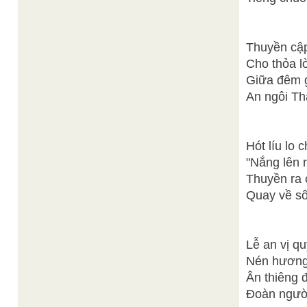
Thuyền cập
Cho thỏa l
Giữa đêm g
An ngôi Th
Hót líu lo 
"Nắng lên r
Thuyền ra 
Quay về sô
Lễ an vị qu
Nén hương 
Ân thiêng 
Đoàn người