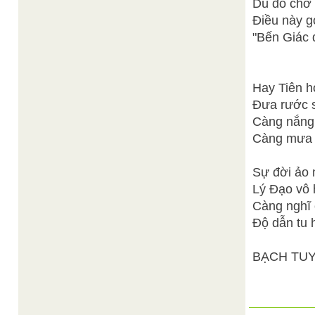
Dù đò chở 
Điều này g
"Bến Giác 
Hay Tiên h
Đưa rước 
Càng nắng 
Càng mưa 
Sự đời ảo
Lý Đạo vô 
Càng nghĩ 
Độ dẫn tu 
BẠCH TU