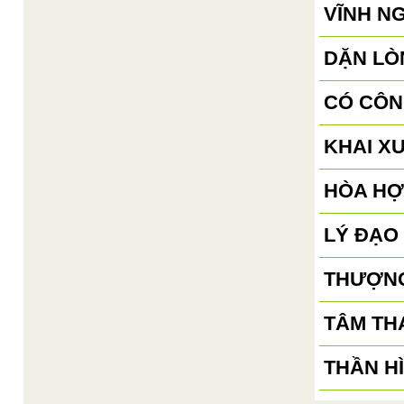
VĨNH N
DẶN LÒN
CÓ CÔN
KHAI X
HÒA HỢ
LÝ ĐẠO
THƯỢNG
TÂM TH
THẦN H