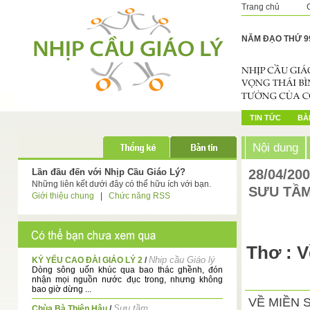
Trang chủ
NĂM ĐẠO THỨ 9
TIN TỨC
BÀI
Nội dung
Lần đầu đến với Nhịp Cầu Giáo Lý?
28/04/20
Những liên kết dưới đây có thể hữu ích với bạn.
SƯU TẦ
Giới thiệu chung
|
Chức năng RSS
Thơ : V
Nhip cầu Giáo lý
KỶ YẾU CAO ĐÀI GIÁO LÝ 2
/
Dòng sông uốn khúc qua bao thác ghềnh, đón
nhận mọi nguồn nước đục trong, nhưng không
bao giờ dừng ...
VỀ MIỀN 
Sưu tầm
Chùa Bà Thiên Hậu
/