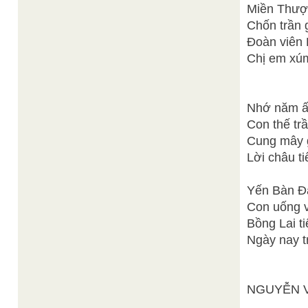
Miền Thượn
Chốn trần 
Đoàn viên 
Chị em xúm
Nhớ năm ấy
Con thế tr
Cung mây g
Lời châu t
Yến Bàn Đà
Con uống v
Bồng Lai t
Ngày nay t
NGUYỄN V