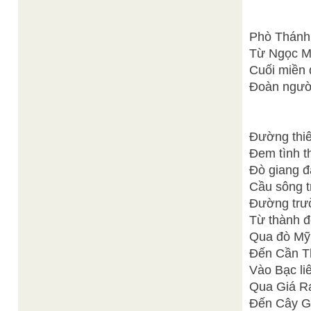
Phò Thánh 
Từ Ngọc M
Cuối miền 
Đoàn người
Đường thiên
Đem tình t
Đò giang đ
Cầu sông t
Đường trườ
Từ thành đ
Qua đò Mỹ 
Đến Cần Th
Vào Bạc li
Qua Giá R
Đến Cây G