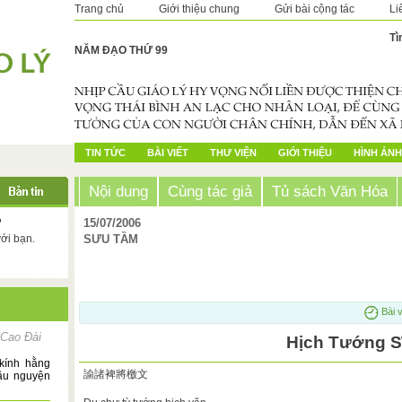
Trang chủ
Giới thiệu chung
Gửi bài cộng tác
Li
Tì
NĂM ĐẠO THỨ 99
TIN TỨC
BÀI VIẾT
THƯ VIỆN
GIỚI THIỆU
HÌNH ẢNH
Nội dung
Cùng tác giả
Tủ sách Văn Hóa
?
15/07/2006
với bạn.
SƯU TẦM
Bài v
 Cao Đài
Hịch Tướng S
kính hằng
諭諸裨將檄文
cầu nguyện