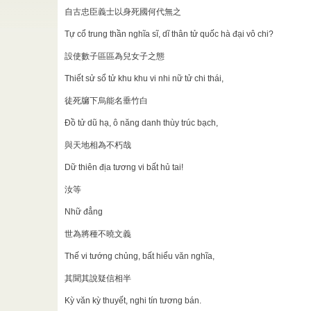
19.9.2008.
自古忠臣義士以身死國何代無之
hiện Chí
Tự cổ trung thần nghĩa sĩ, dĩ thân tử quốc hà đại vô chi?
người; con
設使數子區區為兒女子之態
o." Lionel
Thiết sử sổ tử khu khu vi nhi nữ tử chi thái,
 Thông -
徒死牖下烏能名垂竹白
Trịnh Tuấn
ruyện Kiều
Đồ tử dũ hạ, ô năng danh thùy trúc bạch,
與天地相為不朽哉
iệt Nam
/
khẳng định
Dữ thiên địa tương vi bất hủ tai!
hững ...
汝等
Kim Dung
à làm sáng
Nhữ đẳng
ng ...
世為將種不曉文義
Thế vi tướng chủng, bất hiểu văn nghĩa,
其聞其說疑信相半
Kỳ văn kỳ thuyết, nghi tín tương bán.