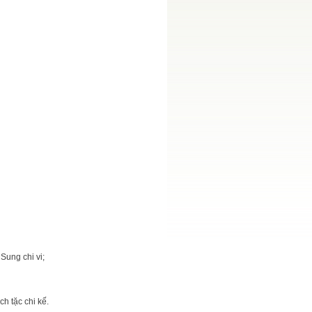
Sung chi vi;
h tặc chi kế.