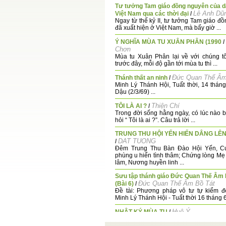
Tư tưởng Tam giáo đồng nguyên của d
Lê Anh Dũ
Việt Nam qua các thời đại
/
Ngay từ thế kỷ II, tư tưởng Tam giáo đ
đã xuất hiện ở Việt Nam, mà bấy giờ ...
Ý NGHĨA MÙA TU XUÂN PHÂN (1990
/
Chơn
Mùa tu Xuân Phân lại về với chúng tô
trước đây, mỗi độ gần tới mùa tu thì ...
Đức Quan Thế Âm
Thánh thất an ninh
/
Minh Lý Thánh Hội, Tuất thời, 14 thán
Dậu (2/3/69) ...
Thiện Chí
TÔI LÀ AI ?
/
Trong đời sống hằng ngày, có lúc nào b
hỏi “ Tôi là ai ?”. Câu trả lời ...
TRUNG THU HỘI YẾN HIẾN DÂNG LÊ
DAT TUONG
/
Đêm Trung Thu Bàn Đào Hội Yến, C
phùng u hiển tình thâm; Chứng lòng Mẹ
lâm, Nương huyền linh ...
Sưu tập thánh giáo Đức Quan Thế Âm 
Đức Quan Thế Âm Bồ Tát
(Bài 6)
/
Đề tài: Phương pháp vô tư tự kiểm để
Minh Lý Thánh Hội - Tuất thời 16 tháng 6 
Huệ Ý
NHẬT KÝ MÙA TU
/
Mùa tu Thu phân năm Mậu Tý, chún