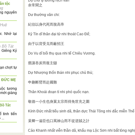
Dụ chư tỳ tướng hịch văn
ân tộc
余常聞之
ng
ồng nguyên
Dư thường văn chi:
紀信以身代死而脫高帝
Huệ
i. Nhớ lại
Kỷ Tín dĩ thân đại tử nhi thoát Cao Đế;
由于以背受戈而蔽招王
 Bồ Tát
g Giêng Kỷ
Do Vu dĩ bối thụ qua nhi tế Chiêu Vương.
蓣讓吞炭而復主讎
ạn chợt tự
Dự Nhượng thốn thán nhi phục chủ thù;
N ĐỨC MẸ
申蒯断臂而赴國難
uộc tương
Thân Khoái đoạn tí nhi phó quốc nạn.
 mới giáng
敬德一小生也身翼太宗而得免世充之圍
Bồ Tát
Kính Đức nhất tiểu sinh dã, thân dực Thái Tông nhi đắc miễn Thế 
 tinh tiến
...
杲卿一遠臣也口罵禄山而不從逆賊之計
Cảo Khanh nhất viễn thần dã, khẩu mạ Lộc Sơn nhi bất tòng nghịc
g ta được