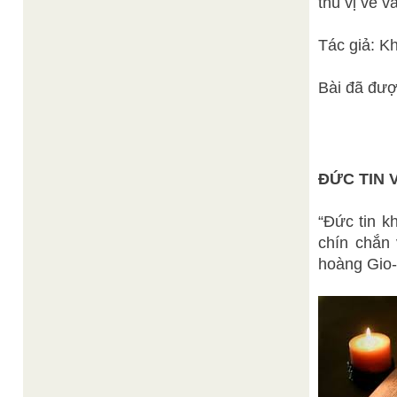
thú vị về v
Tác giả: K
Bài đã đượ
ĐỨC TIN 
“Đức tin k
chín chắn 
hoàng Gio-