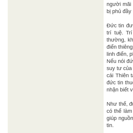
người mãi 
bị phủ đầy
Đức tin đư
trí tuệ. T
thường, k
điển thiên
linh điển, 
Nếu nói đứ
suy tư của
cái Thiên 
đức tin th
nhận biết 
Như thế, đ
có thể làm
giúp nguồn
tin.