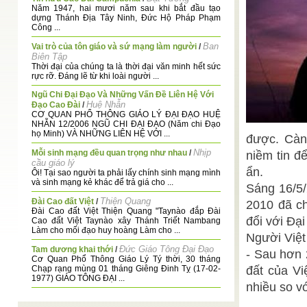
Năm 1947, hai mươi năm sau khi bắt đầu tạo
dựng Thánh Địa Tây Ninh, Đức Hộ Pháp Phạm
Công ...
Ban
Vai trò của tôn giáo và sứ mạng làm người
/
Biên Tập
Thời đại của chúng ta là thời đại văn minh hết sức
rực rỡ. Đáng lẽ từ khi loài người ...
Ngũ Chi Đại Đạo Và Những Vấn Đề Liên Hệ Với
Huệ Nhẫn
Đạo Cao Đài
/
CƠ QUAN PHỔ THÔNG GIÁO LÝ ĐẠI ĐẠO HUỆ
NHẪN 12/2006 NGŨ CHI ĐẠI ĐẠO (Năm chi Đạo
họ Minh) VÀ NHỮNG LIÊN HỆ VỚI ...
được. Càng
Nhịp
Mỗi sinh mạng đều quan trọng như nhau
/
niềm tin đ
cầu giáo lý
ẩn.
Ôi! Tại sao người ta phải lấy chính sinh mạng mình
và sinh mạng kẻ khác để trả giá cho ...
Sáng 16/5/
Thiện Quang
Đài Cao đất Việt
/
2010 đã ch
Đài Cao đất Việt Thiện Quang "Taynào đắp Đài
đổi với Đạ
Cao đất Việt Taynào xây Thánh Triết Nambang
Làm cho mối đạo huy hoàng Làm cho ...
Người Việt
Đức Giáo Tông Đại Đạo
Tam dương khai thới
/
- Sau hơn 
Cơ Quan Phổ Thông Giáo Lý Tý thời, 30 tháng
Chạp rạng mùng 01 tháng Giêng Đinh Tỵ (17-02-
đất của Vi
1977) GIÁO TÔNG ĐẠI ...
nhiều so v
Thiện Hạnh
Khái quát về cơ bút Đạo Cao Đài
/