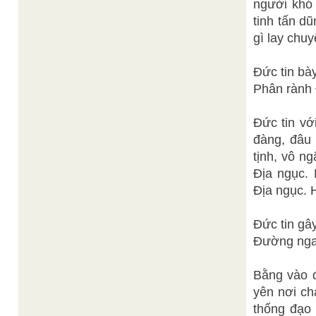
người khó 
tinh tấn d
gì lay chu
Đức tin bà
Phân rành 
Đức tin vớ
đàng, đâu 
tịnh, vô n
Địa ngục. 
Địa ngục. 
Đức tin gâ
Đường ngay
Bằng vào đ
yên nơi ch
thống đạo