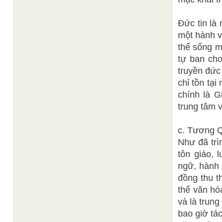
Đức tin là
một hành v
thể sống m
tự ban cho
truyền đức 
chỉ tồn tạ
chính là G
trung tâm 
c. Tương 
Như đã trì
tôn giáo, 
ngữ, hành 
đồng thu t
thể văn hó
và là trun
bao giờ tác