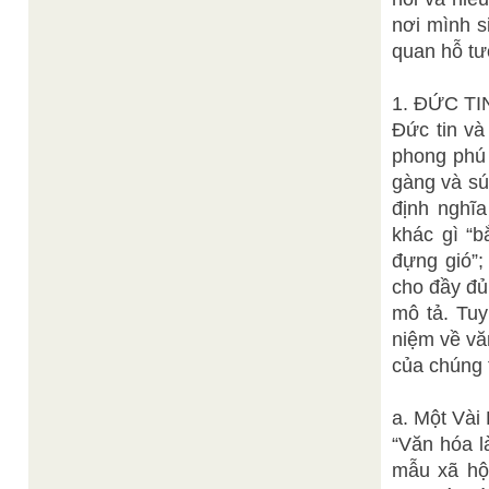
nơi mình s
quan hỗ t
1. ĐỨC T
Đức tin và
phong phú 
gàng và sú
định nghĩ
khác gì “b
đựng gió”;
cho đầy đủ
mô tả. Tuy
niệm về vă
của chúng 
a. Một Vài
“Văn hóa l
mẫu xã hội