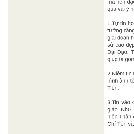
mà nền đạo 
qua vài ý n
1.Tự tin h
tưởng rằng
giai đoạn h
sử cao đẹp
Đại Đạo. T
giúp ta go
2.Niềm tin
hình ảnh t
Tiên.
3.Tin vào 
giáo. Như 
hiển Thần 
Chí Tôn và 