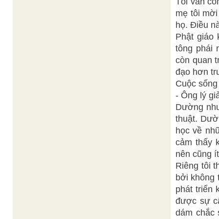
Tôi vẫn cò
mẹ tôi mời 
họ. Điều nà
Phật giáo 
tông phái 
còn quan t
đạo hơn tr
Cuộc sống 
- Ông lý gi
Dường như 
thuật. Dườ
học về nhữ
cảm thấy k
nên cũng í
Riêng tôi t
bởi không 
phát triển
được sự câ
dám chắc s