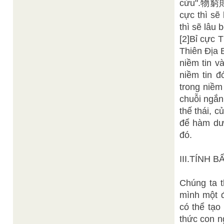
cửu".物窮則變
cực thì sẽ 
thì sẽ lâu 
[2]Bỉ cực 
Thiên Địa B
niềm tin v
niềm tin đ
trong niềm
chuỗi ngắn
thế thái, 
để hàm dưỡ
đó.
III.TÍNH 
Chúng ta t
mình một đ
có thể tạo
thức con n