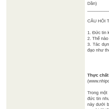
Dần)
________
CÂU HỎI 
1. Đức tin 
2. Thế nào
3. Tác dụn
đạo như th
Thực chất
(www.nhipc
Trong một 
đức tin nh
này dưới b