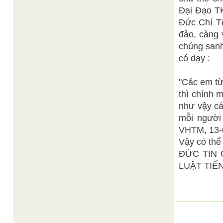
Đại Đạo TK
Đức Chí Tô
đảo, càng 
chúng sanh
có dạy :
"Các em từ
thì chính 
như vậy cá
mỗi người 
VHTM, 13-0
Vậy có thể 
ĐỨC TIN 
LUẬT TIẾ