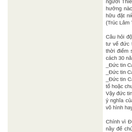
người Thiê
hưởng nào,
hữu đặt ni
(Trúc Lâm 
Câu hỏi độ
tư vể đức 
thời điểm 
cách 30 năm
_Đức tin C
_Đức tin C
_Đức tin C
tổ hoặc ch
Vậy đức ti
ý nghĩa củ
vô hình ha
Chính vì Đ
nầy để chú