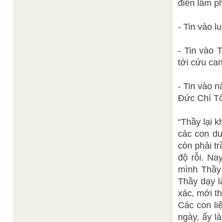
điển lâm p
- Tin vào 
- Tin vào 
tới cứu ca
- Tin vào n
Đức Chí Tô
“Thầy lại 
các con du
còn phải tr
độ rỗi. Na
mình Thầy 
Thầy dạy l
xác, mới t
Các con li
ngày, ấy l