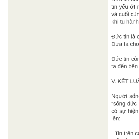
tin yếu ớt
và cuối cù
khi tu hành
Ðức tin là 
Ðưa ta cho
Đức tin cò
ta đến bến 
V. KẾT LU
Người sống
“sống đức 
có sự hiện
lên:
- Tin trên