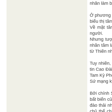
nhãn làm b
Ở phương d
biểu thị t
Về mặt tâ
người.
Nhưng tượn
nhân tâm l
từ Thiên nh
Tuy nhiên,
tin Cao Đà
Tam Kỳ Phổ
Sứ mạng k
Bởi chính 
bất biến c
đào thải n
chủ thể ch