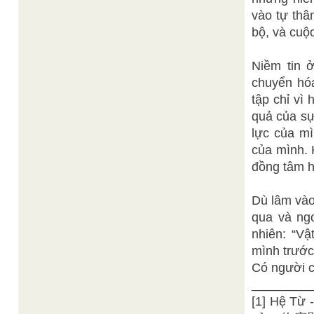
vào tự thâ
bộ, và cuộ
Niềm tin ở
chuyển hó
tập chỉ vì
quả của sự
lực của mì
của mình. 
đồng tâm h
Dù lâm vào
qua và ngo
nhiên: “Vậ
mình trước 
Có người c
________
[1] Hệ Từ -