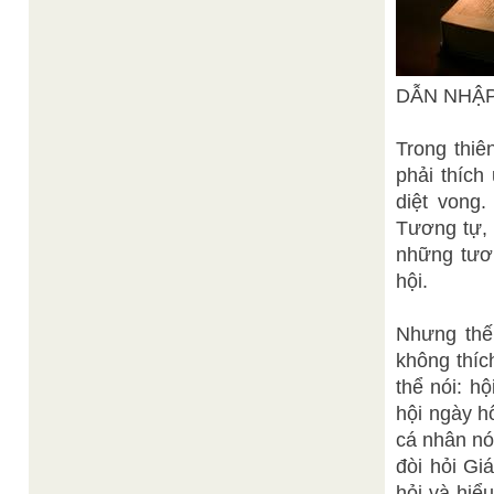
DẪN NHẬ
Trong thiê
phải thích
diệt vong.
Tương tự, 
những tươn
hội.
Nhưng thế 
không thích
thể nói: h
hội ngày h
cá nhân nó
đòi hỏi Gi
hỏi và hiể