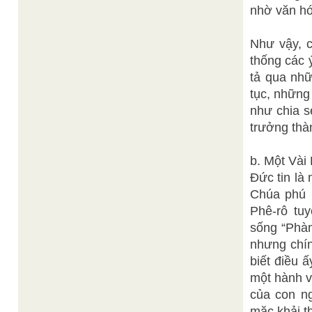
nhờ văn hóa
Như vậy, c
thống các 
tả qua nh
tục, những
như chia s
trưởng thàn
b. Một Vài
Đức tin là
Chúa phú 
Phê-rô tu
sống “Phàm
nhưng chín
biết điều 
một hành v
của con ng
mặc khải t