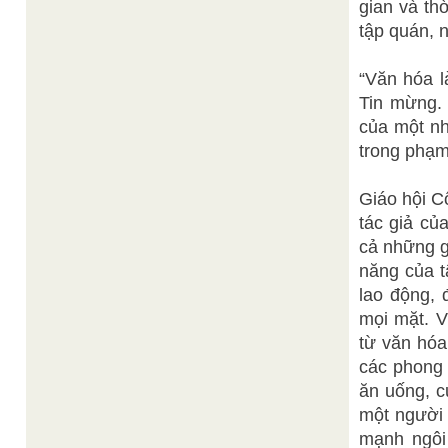
gian và th
tập quán, n
“Văn hóa l
Tin mừng.
của một n
trong phạm 
Giáo hội C
tác giả củ
cả những g
năng của t
lao động, 
mọi mặt. V
từ văn hóa
các phong 
ăn uống, c
một người 
mạnh ngôi 