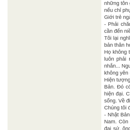
những tôn 
nếu chỉ ph
Giới trẻ ng
- Phải chă
cần đến ni
Tôi lại ngh
bản thân h
Họ không t
luôn phải 
nhắn... Ngư
không yên ổ
Hiện tượng
Bản. Đó có
hiện đại. 
sống. Về đi
Chúng tôi 
- Nhật Bản 
Nam. Còn v
đại sứ, ôn