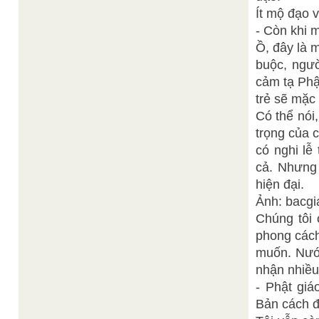
Ít mộ đạo 
- Còn khi m
Ồ, đây là m
buộc, ngườ
cảm tạ Phậ
trẻ sẽ mặc 
Có thể nói
trọng của 
có nghi lễ
cả. Nhưng
hiện đại.
Ảnh: bacgi
Chúng tôi 
phong cách
muốn. Nước
nhận nhiều
- Phật giá
Bản cách 