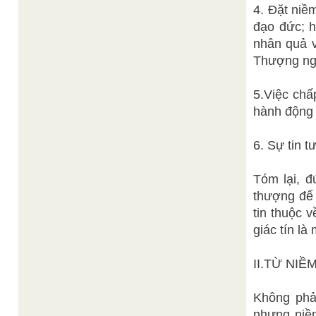
4. Đặt niềm
đạo đức; h
nhân quả v
Thượng ng
5.Việc chấ
hành động t
6. Sự tin 
Tóm lại, đ
thượng để 
tin thuộc 
giác tín là
II.TỪ NIỀ
Không phải
nhưng niềm