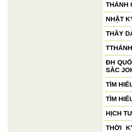
THÁNH 
NHẬT KÝ
THẦY D
TTHÁNH
ĐH QUỐ
SẮC JO
TÌM HIỂ
TÌM HIỂ
HỊCH T
THỜI 