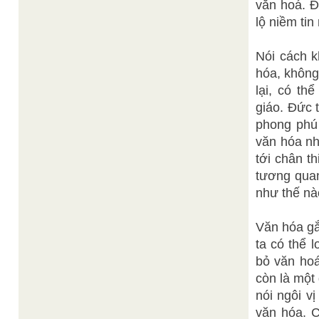
văn hoá. Đi
lộ niềm ti
Nói cách k
hóa, không
lại, có th
giáo. Đức 
phong phú 
văn hóa nh
tới chân t
tương quan
như thế nào
Văn hóa gắ
ta có thể 
bỏ văn hoá
còn là một
nói ngôi v
văn hóa. C