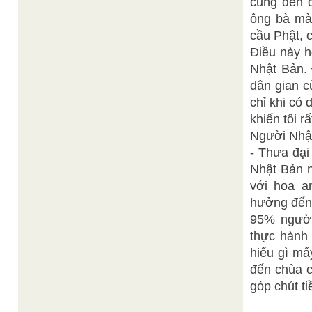
cũng đến đ
ông bà mà 
cầu Phật, c
Điều này h
Nhật Bản.
dân gian c
chỉ khi có 
khiến tôi r
Người Nhật 
- Thưa đại
Nhật Bản n
với hoa a
hưởng đến 
95% người
thực hành 
hiểu gì mấ
đến chùa c
góp chút ti