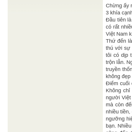
Từ năm 1902 đến năm 1919, Ngài Ngô Văn Chiêu
đã vài lần đến hầu đàn Tiên tại Thủ Dầu ...
Chừng ấy n
3 khía cạn
Lý Đại Tiên Trưởng
Luật lệ Đạo
/
Luật lệ Đức Lý Đại Tiên Trưởng Lý Thái Bạch, Lão
Đầu tiên l
mừng chư độ hoằng khai Đại Đạo, đều phải đồng
một ...
có rất nhi
Đức BÁC NHÃ
Khai cơ để mở cửa Huyền,
/
Việt Nam k
THIỀN SƯ
Thứ đến là
Pháp tu luyện huyền môn Bác Nhã, THÍCH, ĐẠO,
NHO gồm cả thiên nhơn; Cũng đồng phá vọng
thú với sự
hiển chơn, Thành PHẬT nhập ...
tôi có dịp
Giới quy trong đạo Cao Đài và việc vận dụng
/
trộn lẫn. 
Huệ Ý
Luật tôn giáo nhằm nâng cao con người lên khỏi
truyền thố
thân phận phàm phu tục tử, để trở nên thần ...
không đẹp 
Vi.
TIỂU SỬ VẠN HẠNH THIỀN SƯ
/
Điểm cuối 
Wikipedia.org
Vạn Hạnh (Hán tự: 萬行) (938 – 1025) là tên một vị
Không chỉ 
thiền sư người Việt có nhiều đóng góp ...
người Việt
mà còn đến
nhiều tiền,
ngưỡng hi
bạn. Nhiều