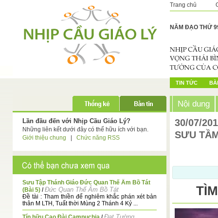
Trang chủ
NĂM ĐẠO THỨ 9
TIN TỨC
BÀI
Nội dung
Lần đầu đến với Nhịp Cầu Giáo Lý?
30/07/20
Những liên kết dưới đây có thể hữu ích với bạn.
SƯU TẦ
Giới thiệu chung
|
Chức năng RSS
Sưu Tập Thánh Giáo Đức Quan Thế Âm Bồ Tát
TÌM
Đức Quan Thế Âm Bồ Tát
(Bài 5)
/
Đề tài : Tham thiền để nghiêm khắc phán xét bản
thân M LTH, Tuất thời Mùng 2 Thánh 4 Kỷ ...
Đạt Tường
Tín hữu Cao Đài Campuchia
/