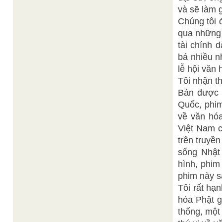
và sẽ làm 
Chúng tôi 
qua những 
tài chính 
bá nhiều n
lễ hội văn
Tôi nhận t
Bản được t
Quốc, phim
về văn hó
Việt Nam c
trên truyề
sống Nhật 
hình, phim
phim này s
Tôi rất hạ
hóa Phật g
thống, một