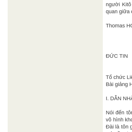
người Kitô
quan giữa đ
Thomas H
ĐỨC TIN
Tổ chức Li
Bài giảng
I. DẪN NH
Nói đến tôn
vô hình kh
Đài là tôn 