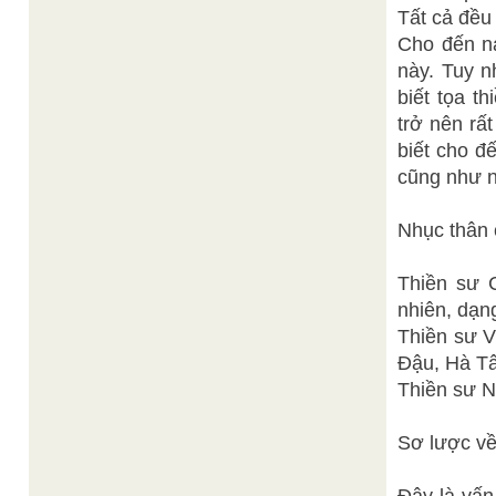
Tất cả đều 
Cho đến na
này. Tuy n
biết tọa t
trở nên rấ
biết cho đ
cũng như nã
Nhục thân 
Thiền sư C
nhiên, dạn
Thiền sư V
Đậu, Hà Tâ
Thiền sư N
Sơ lược về