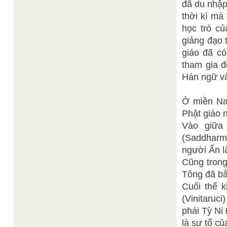
đã du nhập
thời kì mà
học trò c
giảng đạo 
giáo đã có
tham gia đ
Hán ngữ và
Ở miền Nam
Phật giáo 
Vào giữa
(Saddharma
người Ấn l
Cũng trong 
Tông đã bắ
Cuối thế k
(Vinitaruc
phái Tỳ Ni
là sư tổ củ