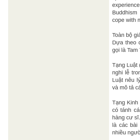
experience
Buddhism a
cope with m
Toàn bộ giá
Dựa theo c
gọi là Tam
Tạng Luật 
nghi lễ tr
Luật nêu l
và mô tả c
Tạng Kinh 
có tánh c
hàng cư sĩ.
là các bà
nhiều ngườ