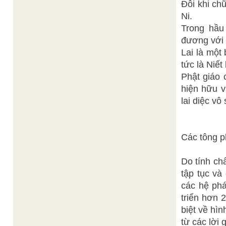
Đôi khi ch
Ni.
Trong hầu
đương với 
Lai là một 
tức là Niết
Phật giáo 
hiện hữu v
lai diệc vô
Các tông p
Do tính ch
tập tục và
các hệ phá
triển hơn 
biệt về hìn
từ các lời