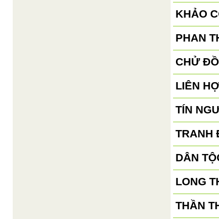
KHẢO C
PHAN TH
CHỬ ĐỒ
LIÊN H
TÍN NG
TRANH 
DÂN TỘ
LONG T
THẦN T