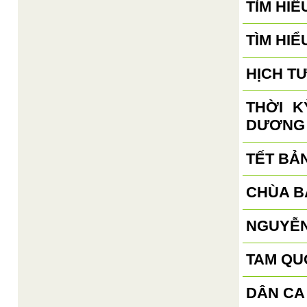
TÌM HIỂ
TÌM HIỂ
HỊCH T
THỜI 
DƯƠNG
TẾT BẢ
CHÙA B
NGUYỄN
TAM QU
DÂN CA