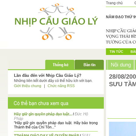
Trang chủ
NĂM ĐẠO THỨ 9
TIN TỨC
BÀI
Nội dung
Lần đầu đến với Nhịp Cầu Giáo Lý?
28/08/20
Những liên kết dưới đây có thể hữu ích với bạn.
SƯU TẦ
Giới thiệu chung
|
Chức năng RSS
Đức Hộ
Hãy giữ gìn quyền pháp đạo luật...
/
Pháp
"Hãy giữ gìn quyền pháp đạo luật. Hãy bảo trọng
Thánh thể của Chí Tôn..."
SUU
TTHÁNH GIÁO DẠY VỀ QUYỀN PHÁP
/