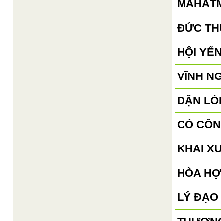
MAHĀTM
ĐỨC TH
HỘI YẾN
VĨNH N
DẶN LÒN
CÓ CÔN
KHAI X
HÒA HỢ
LÝ ĐẠO