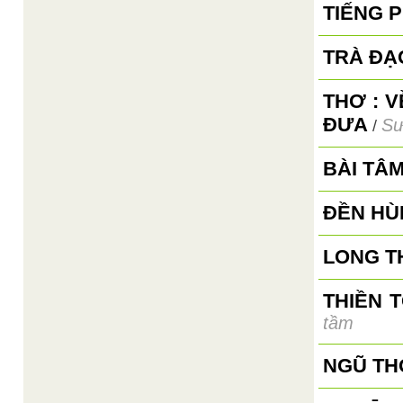
TIẾNG 
TRÀ ĐẠ
THƠ : 
ĐƯA
Sư
/
BÀI TÂ
ĐỀN HÙ
LONG T
THIỀN 
tầm
NGŨ TH