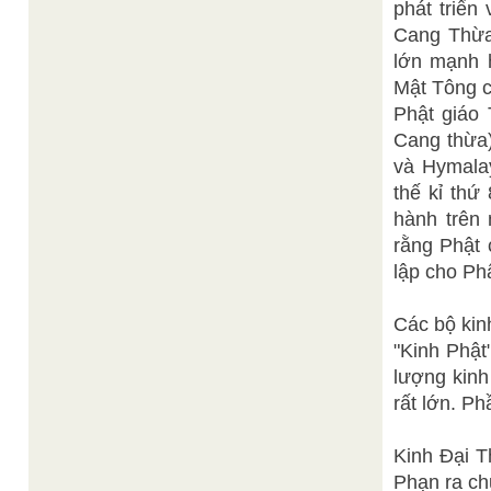
phát triển
Cang Thừa 
lớn mạnh 
Mật Tông c
Phật giáo 
Cang thừa)
và Hymalay
thế kỉ thứ
hành trên 
rằng Phật 
lập cho Ph
Các bộ kin
"Kinh Phật
lượng kinh
rất lớn. P
Kinh Đại T
Phạn ra ch