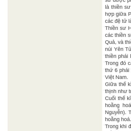
sư được ph
là thiền s
hợp giữa P
các đệ tử 
Thiền sư H
các thiền 
Quả, và th
núi Yên Tử
thiền phái
Trong đó c
thứ 6 phái
Việt Nam.
Giữa thế k
thịnh như 
Cuối thế k
hoằng hoá
Nguyễn). T
hoằng hoá
Trong khi 