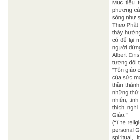
Mục tiêu 
phương các
sống như s
Theo Phật g
thầy hướng
có để lại 
người đừng
Albert Eins
tương đối t
"Tôn giáo c
của sức mạ
thần thánh
những thử 
nhiên, tin
thích nghi
Giáo."
("The relig
personal G
spiritual,