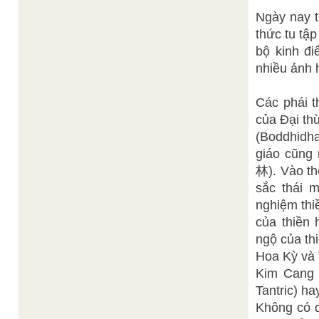
Ngày nay t
thức tu tậ
bộ kinh đi
nhiều ảnh
Các phái t
của Đại th
(Boddhidha
giáo cũng
林). Vào th
sắc thái 
nghiệm thi
của thiền 
ngộ của th
Hoa Kỳ và 
Kim Cang 
Tantric) h
Không có d