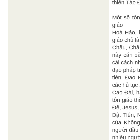
thiền Tào 
Một số tôn
giáo
Hoà Hảo, h
giáo chủ l
Châu, Châ
này căn bả
cải cách n
đạo pháp t
tiến. Đạo
các hủ tục
Cao Đài, h
tôn giáo t
Đế, Jesus,
Dật Tiên, 
của Khổng 
người đầu 
nhiều ngườ