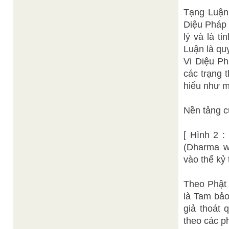
Tạng Luận 
Diệu Pháp T
lý và là t
Luận là quy
Vi Diệu Ph
các trạng 
hiểu như m
Nền tảng c
[ Hình 2 :
(Dharma w
vào thế kỷ 
Theo Phật 
là Tam bảo
giả thoát 
theo các ph