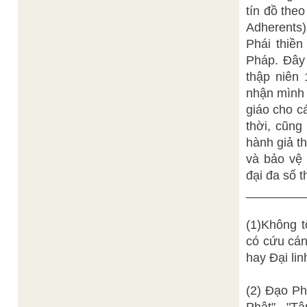
tín đồ the
Adherents)
Phái thiề
Pháp. Đây 
thập niên 
nhận mình 
giáo cho c
thời, cũng
hành giả th
và bảo vệ 
đại đa số t
________
(1)Không 
có cứu cán
hay Đại li
(2) Đạo Ph