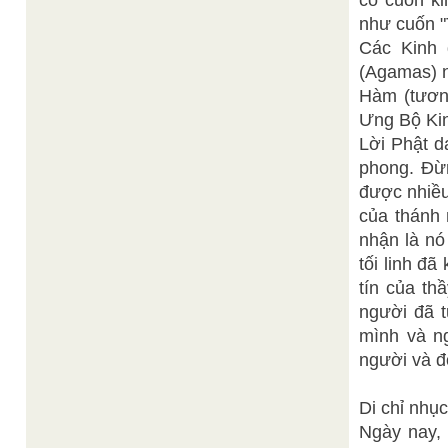
có cuốn k
như cuốn "
Các Kinh
(Agamas) 
Hàm (tươn
Ưng Bộ Kin
Lời Phật d
phong. Đừn
được nhiều 
của thánh 
nhận là nó
tối linh đã
tín của th
người đã t
mình và ng
người và đ
Di chỉ nhục
Ngày nay, 