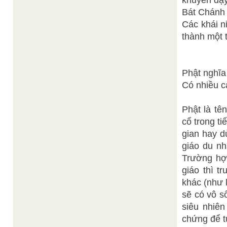
khuyến dạy
Bát Chánh 
Các khái n
thành một t
Phật nghĩa 
Có nhiều c
Phật là tê
cổ trong ti
gian hay dù
giáo du n
Trường hợ
giáo thì t
khác (như 
sẽ có vô s
siêu nhiên
chứng để tự