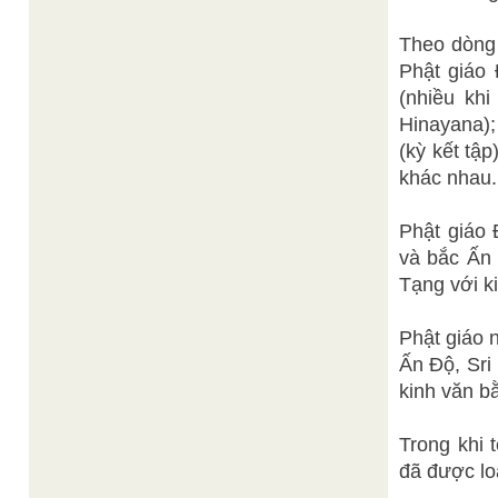
Theo dòng 
Phật giáo 
(nhiều kh
Hinayana);
(kỳ kết tậ
khác nhau.
Phật giáo 
và bắc Ấn 
Tạng với k
Phật giáo 
Ấn Độ, Sri
kinh văn bằ
Trong khi 
đã được loạ