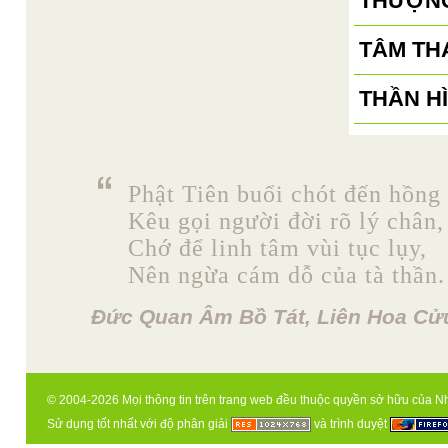
THƯỢNG
TÂM TH
THẦN H
Phật Tiên buổi chót đến hồng 
Kêu gọi người đời rõ lý chân,
Chớ để linh tâm vùi tục lụy,
Nên ngừa cám dỗ của tà thần.
Đức Quan Âm Bồ Tát, Liên Hoa Cửu
© 2004-2026 Mọi thông tin trên trang web đều thuộc quyền sở hữu của N
Sử dụng tốt nhất với độ phân giải
và trình duyệt