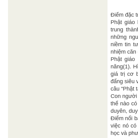
Điểm đặc t
Phật giáo 
trung thàn
những ngườ
niềm tin t
nhiệm căn c
Phật giáo
năng(1). H
giá trị cơ
đấng siêu 
câu "Phật t
Con người 
thể nào có
duyên, duy
Điểm nổi b
việc nó có
học và phư