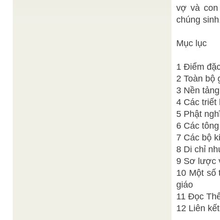
Võ Đức Nhẫn
vợ và con 
Đức hy sinh
/
“Mình đã vào Đạo, đã hy sinh rượu ngon thịt béo
chúng sinh
để trai lạt, đã hy sinh giờ giấc thụ ...
PHÁP MÔN CÚNG TỨ THỜI CỦA ĐẠO CAO ĐÀI
/
Thiện Hạnh
Mục lục
Điều thứ hai mươi của Tân Luật có qui định Chức
sắc giữ Thánh thất mỗi ngày phải làm tiểu ...
1 Điểm đặc
Đức Đông Phương Chưởng
Tân pháp Cao Đài
/
Quản
2 Toàn bộ g
Cơ Quan Phổ Thông Giáo Lý, Tuất thời, Rằm
3 Nền tảng
tháng 9 Giáp Dần (29.10.1974) KIM QUANG
ĐỒNG TỬ, Tiểu Thánh chào chư Thiên ...
4 Các triế
Thiện
Bản hợp xướng Xuân tâm và Xuân cảnh
/
5 Phật nghĩ
Quang
6 Các tông
Bản hợp xướng giữa xuân tâm và xuân cảnh
Thiện Quang Bài thuyết minh giáo lý nội bộ tại Cơ
7 Các bộ k
Quan Phổ Thông ...
8 Di chỉ nh
9 Sơ lược 
10 Một số 
giáo
11 Đọc Th
12 Liên kết