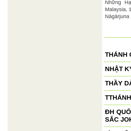
Những Hạt
Malaysia, 
Nāgārjuna a
THÁNH 
NHẬT KÝ
THẦY D
TTHÁNH
ĐH QUỐ
SẮC JO