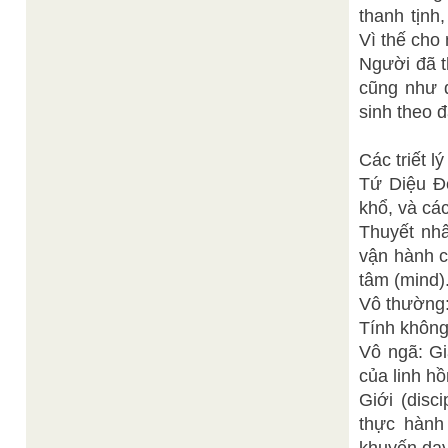
thanh tịnh
Vì thế cho 
Người đã t
cũng như 
sinh theo đ
Các triết 
Tứ Diệu Đế
khổ, và cá
Thuyết nhâ
vận hành c
tâm (mind)
Vô thường:
Tính không 
Vô ngã: Gi
của linh hồ
Giới (disc
thực hành