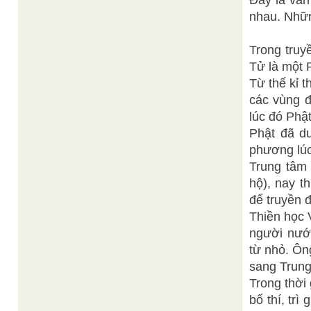
Đây là vấn
nhau. Nhữn
Trong truy
Tử là một 
Từ thế kỉ t
các vùng 
lúc đó Phậ
Phật đã du
phương lúc
Trung tâm 
hộ), nay t
để truyền 
Thiền học 
người nướ
từ nhỏ. Ôn
sang Trung
Trong thời
bố thí, trì