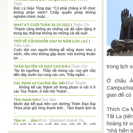
TAM
Đức Lý Giáo Tông dạy: “Có phải chăng vì tổ chức
không phân minh? Chấp quyền pháp không
nghiêm chỉnh, hoặc ...
Thiện Chí
NHAT KÝ CUỐI TUẦN 30-10-2021
/
“Thành công không do những cái đã nắm đặng ở
trong tay; thất bại không do những cái đã vuột ...
TRỞ VỀ CỘI NGUỒN SAU 50 NĂM LƯU LẠC
/
Triều Liên
Cuộc đời con người không dễ sống được như ý
mình, nếu như không gặp được môi trường thuận
lợi. ...
trong lịch 
Thiên Chi
THẦN QUYỀN VÀ ĐẠO CAO ĐÀI
/
"Sự tín ngưỡng : Thầy rất mừng các con giờ nầy
đến đây, trước vui cùng các con, Thầy ngẫm ...
Ở châu Á
Đạt Truyền
Các thánh sở Cao Đài đặc biệt
/
Campuchia
. . .Không kể các thánh sở trong phạm vi nội ô ở
các Tòa Thánh, ở mỗi Hội Thánh ...
gian để có
Sưu tầm
Tâm thanh tịnh
/
Muốn đạt kết quả trên con đường Thiên Đạo Đại
Thừa phải giữ lòng thanh tịnh... Tâm thanh tịnh là
Thích Ca M
...
Tất La (ti
Lm. Stêphanô Huỳnh Trụ
Tâm ơi . . .tâm!
/
hoàng tử c
Có một tử tù kia suốt đời làm việc tội lỗi, giết
người, trộm cướp, lòng dạ rất xấu xa. ...
"nhà hiền 