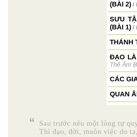
(BÀI 2)
/
SƯU TẬ
(BÀI 1)
/
THÁNH 
ĐẠO LÀ
Thế Âm B
CÁC GIA
QUAN Â
Sau trước nếu một lòng tự quy
Thì đạo, đời, muôn việc do ta