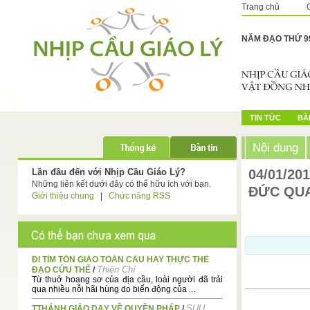
Trang chủ
NĂM ĐẠO THỨ 9
TIN TỨC
BÀI
Nội dung
Lần đầu đến với Nhịp Cầu Giáo Lý?
04/01/20
Những liên kết dưới đây có thể hữu ích với bạn.
ĐỨC QUA
Giới thiệu chung
|
Chức năng RSS
ĐI TÌM TÔN GIÁO TOÀN CẦU HAY THỰC THỂ
Thiện Chí
ĐẠO CỨU THẾ
/
Từ thuở hoang sơ của địa cầu, loài người đã trải
qua nhiều nỗi hãi hùng do biến động của ...
SUU
TTHÁNH GIÁO DẠY VỀ QUYỀN PHÁP
/