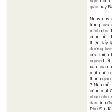
nghĩa của 
giáo hay Đ
Ngày nay c
trong cửa 
mình cho đ
công bồi đ
thiện, lấy 
đường lươn
cửa thiện 
người biết 
xấu của qu
một quốc g
thành giáo
? Nếu mỗi 
cùng một C
nhau như n
dân tình đ
Phổ Độ đã 