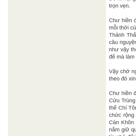
trọn vẹn.
Chư hiền 
mỗi thời c
Thánh Thất
câu nguyện
như vậy th
để mà làm 
Vậy chớ n
theo đó xin
Chư hiền đ
Cửu Trùng 
thể Chí Tô
chức rộng
Càn Khôn 
nắm giữ q