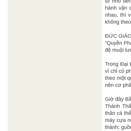
từ nhỏ đế
hành vận c
nhau, thì 
không theo
ĐỨC GIÁO 
"Quyền Phá
đệ muội lư
Trong Đại
vì chỉ có 
theo một q
nên cơ phâ
Giờ đây Bầ
Thánh Thất
thân cá th
máy cựa nữ
thành; guồ