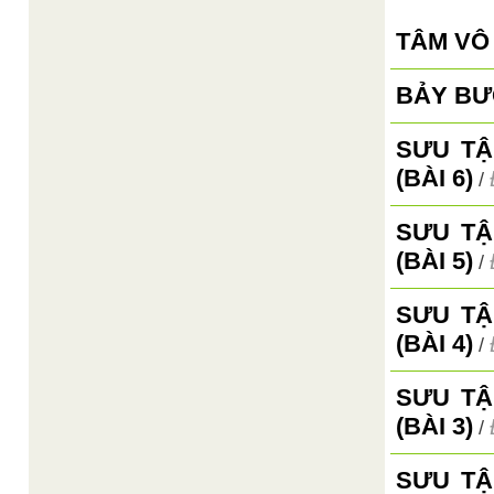
TÂM VÔ
BẢY BƯ
SƯU TẬ
(BÀI 6)
/
SƯU TẬ
(BÀI 5)
/
SƯU TẬ
(BÀI 4)
/
SƯU TẬ
(BÀI 3)
/
SƯU TẬ