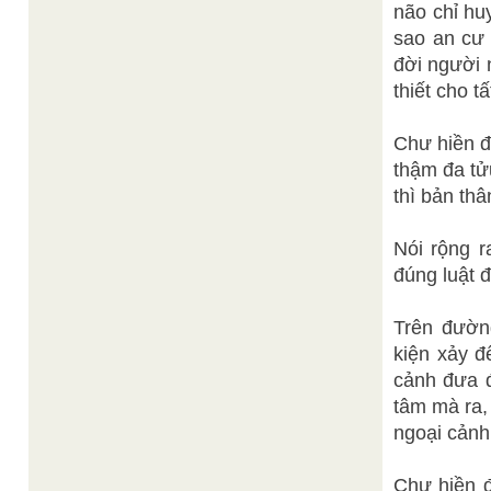
não chỉ hu
sao an cư 
đời người 
thiết cho t
Chư hiền đ
thậm đa tử
thì bản th
Nói rộng r
đúng luật 
Trên đườn
kiện xảy đ
cảnh đưa đ
tâm mà ra,
ngoại cảnh
Chư hiền đ