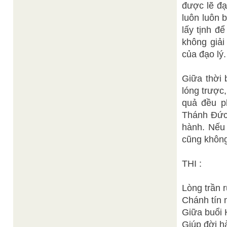
được lẽ đạ
luôn luôn 
lấy tịnh đ
không giải
của đạo lý.
Giữa thời 
lóng trược
quả đều p
Thánh Đức.
hành. Nếu 
cũng không
THI :
Lòng trần 
Chánh tín 
Giữa buổi 
Giúp đời h