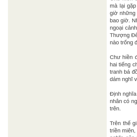
mà lại gặp
giờ những 
bao giờ. N
ngoại cảnh
Thượng Đế,
nào trống đ
Chư hiền đ
hai tiếng c
tranh bá đ
dám nghĩ và
Định nghĩa
nhân có ngh
trên.
Trên thế g
triền miên