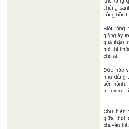
kho tàng q
chúng san
công bồi đ
Biết rằng 
giống ấy t
quá thận t
mở thì khô
cho ai.
Đức háo s
như đẳng c
tiến hành.
trọn vẹn đứ
Chư hiền 
giữa thời 
chuyển bất