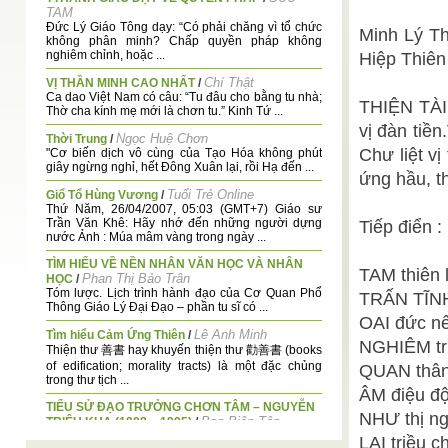
TAM
Đức Lý Giáo Tông dạy: “Có phải chăng vì tổ chức
Minh Lý Th
không phân minh? Chấp quyền pháp không
nghiêm chỉnh, hoặc ...
Hiệp Thiên
Chí Thật
VỊ THẦN MINH CAO NHẤT
/
Ca dao Việt Nam có câu: “Tu đâu cho bằng tu nhà;
THIỆN TÀI
Thờ cha kính mẹ mới là chơn tu.” Kinh Tứ ...
vị đàn ti
Ngọc Huệ Chơn
Thời Trung
/
Chư liệt v
"Cơ biến dịch vô cùng của Tạo Hóa không phút
giây ngừng nghỉ, hết Đông Xuân lại, rồi Hạ đến ...
ứng hầu, th
Tuổi Trẻ Online
Giổ Tổ Hùng Vương
/
Thứ Năm, 26/04/2007, 05:03 (GMT+7) Giáo sư
Trần Văn Khê: Hãy nhớ đến những người dựng
Tiếp điển :
nước Ảnh : Múa mâm vàng trong ngày ...
TÌM HIỂU VỀ NỀN NHÂN VĂN HỌC VÀ NHÂN
TAM thiên 
Phan Thị Bảo Trân
HỌC
/
Tóm lược. Lịch trình hành đạo của Cơ Quan Phổ
TRẤN TĨNH
Thông Giáo Lý Đại Đạo – phần tu sĩ có ...
OAI đức nế
Lê Anh Minh
Tìm hiểu Cảm Ứng Thiên
/
NGHIÊM trừ
Thiện thư 善書 hay khuyến thiện thư 勸善書 (books
of edification; morality tracts) là một đặc chủng
QUAN thân 
trong thư tịch ...
ÂM điệu độ
TIỂU SỬ ĐẠO TRƯỞNG CHƠN TÂM – NGUYỄN
NHƯ thị ng
Ban Biên Tâp
TRIỆU KHA (1908 – 1995)
/
TIỂU SỬ ĐẠO TRƯỞNG CHƠN TÂM – NGUYỄN
LAI triều c