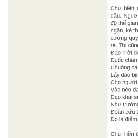
Chư hiền 
đầu, Nguơ
độ thế gian
ngăn, kẻ t
cường quyề
rẻ. Thì cũn
Đạo Trời đ
Đuốc chân l
Chuông cảnh
Lấy đao bi
Cho người 
Vào nẻo đạ
Đạo khai sá
Như trường
Đoàn cứu t
Đó là điểm
Chư hiền đ