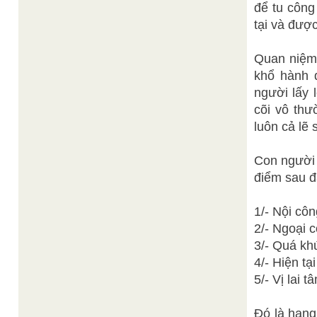
để tu công
tại và được
Quan niệm 
khổ hành 
người lấy 
cõi vô thư
luôn cả lẽ 
Con người 
điểm sau đ
1/- Nội côn
2/- Ngoại 
3/- Quá kh
4/- Hiện tạ
5/- Vị lai 
Đó là hạng