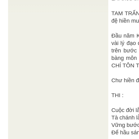
TRIỆU KHA (1908 – 1995)
Đức Quán Thế Âm
Bảy bước tu học hành đạo
/
TAM TRẤN
Bồ Tát
. . .Hôm nay Bần Đạo đến đây phân tách những
đệ hiền mu
nét chính của những giai đoạn của đời người ...
Kim Trinh
Vào đời độ chúng lập công . . .
/
Đầu năm K
Phật Tiên Thần Thánh rộn ràng, Đồng vâng ngọc
sắc cứu an cõi trần. Hiện diện trên cõi trần này,
vài lý đạo 
con người ...
trên bước
Sưu tầm
Kitô Giáo
/
bàng môn t
Chữ Kitô xuất phát từ chữ Christos trong tiếng Hi
Lạp, nghĩa là "Đấng được xức dầu", dịch từ chữ ...
CHÍ TÔN T
TRUNG THU HỘI YẾN HIẾN DÂNG LÊN ĐỨC MẸ
DAT TUONG
/
Đêm Trung Thu Bàn Đào Hội Yến, Cuộc tương
Chư hiền đ
phùng u hiển tình thâm; Chứng lòng Mẹ mới giáng
lâm, Nương huyền linh ...
THI :
Cuộc đời l
Tà chánh l
Vững bước
Để hầu sán