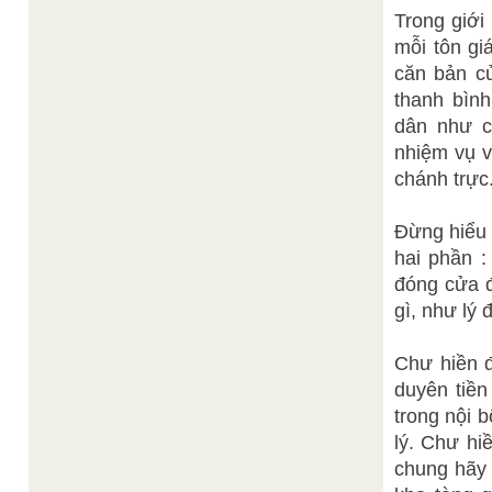
Trong giới
mỗi tôn gi
căn bản củ
thanh bình
dân như c
nhiệm vụ v
chánh trực
Đừng hiểu 
hai phần :
đóng cửa 
gì, như lý 
Chư hiền đ
duyên tiề
trong nội 
lý. Chư hi
chung hãy 