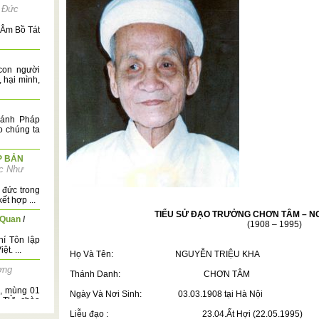
 Đức
 Âm Bồ Tát
 con người
 hại mình,
hánh Pháp
o chúng ta
P BẢN
c Như
 đức trong
ết hợp ...
TIỂU SỬ ĐẠO TRƯỞNG CHƠN TÂM – N
 Quan
/
(1908 – 1995)
í Tôn lập
t. ...
Họ Và Tên:
NGUYỄN TRIỆU KHA
ơng
Thánh Danh:
CHƠN TÂM
i, mùng 01
Ngày Và Nơi Sinh:
03.03.1908
tại
Hà Nội
 TỬ, chào
Liễu đạo :
23.04.Ất Hợi (22.05.1995)