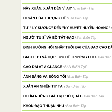
NÀY XUÂN, XUÂN ĐẾN VÌ AI?
Ban Biên Tập
/
DI SẢN CỦA THƯỢNG ĐẾ
Ban Biên Tập
/
TỪ " LÝ SƯƠNG" ĐẾN "KỲ HUYẾT HUYỀN HOÀNG"
NGƯỜI TU SĨ VÀ BỒ TÁT ĐẠO
Ban Biên Tập
/
ĐỊNH HƯỚNG HỘI NHẬP THỜI ĐẠI CỦA ĐẠO CAO ĐÀ
GIAO LƯU VÀ HỢP LƯU ĐỂ TRƯỜNG LƯU
Ban Biên
/
CAO DAI AT A GLANCE
BAN BIÊN TẬP
/
ÁNH SÁNG VÀ BÓNG TỐI
Ban Biên Tập
/
XUÂN AN NHIÊN TỰ TẠI
Ban Biên Tập
/
ĐI TÌM NHỮNG GIÁ TRỊ PHỔ QUÁT
Ban Biên Tập
/
KHÔN ĐẠO THUẬN NHU
Ban Biên Tập
/