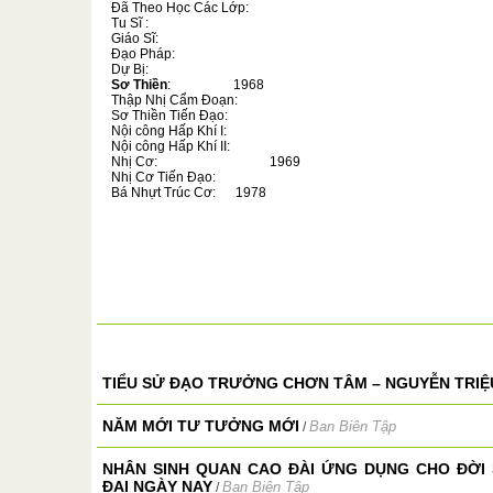
Đã Theo Học Các Lớp:
Tu Sĩ :
Giáo Sĩ:
Đạo Pháp:
Dự Bị:
Sơ Thiền
:
1968
Thập Nhị Cẩm Đoạn:
Sơ Thiền Tiến Đạo:
Nội công Hấp Khí I:
Nội công Hấp Khí II:
Nhị Cơ:
1969
Nhị Cơ Tiến Đạo:
Bá Nhựt Trúc Cơ:
1978
TIỂU SỬ ĐẠO TRƯỞNG CHƠN TÂM – NGUYỄN TRIỆU 
NĂM MỚI TƯ TƯỞNG MỚI
Ban Biên Tập
/
NHÂN SINH QUAN CAO ĐÀI ỨNG DỤNG CHO ĐỜI
ĐẠI NGÀY NAY
Ban Biên Tập
/