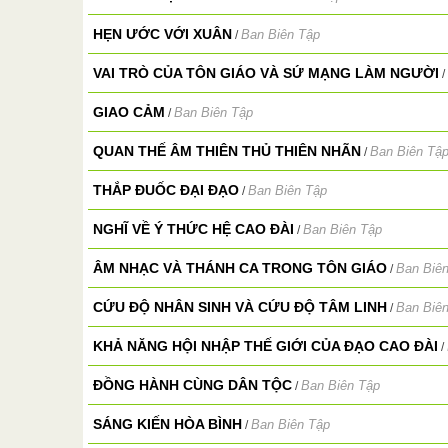
HẸN ƯỚC VỚI XUÂN
Ban Biên Tập
/
VAI TRÒ CỦA TÔN GIÁO VÀ SỨ MẠNG LÀM NGƯỜI
/
GIAO CẢM
Ban Biên Tập
/
QUAN THẾ ÂM THIÊN THỦ THIÊN NHÃN
Ban Biên Tậ
/
THẮP ĐUỐC ĐẠI ĐẠO
Ban Biên Tập
/
NGHĨ VỀ Ý THỨC HỆ CAO ĐÀI
Ban Biên Tập
/
ÂM NHẠC VÀ THÁNH CA TRONG TÔN GIÁO
Ban Biê
/
CỨU ĐỘ NHÂN SINH VÀ CỨU ĐỘ TÂM LINH
Ban Biê
/
KHẢ NĂNG HỘI NHẬP THẾ GIỚI CỦA ĐẠO CAO ĐÀI
/
ĐỒNG HÀNH CÙNG DÂN TỘC
Ban Biên Tập
/
SÁNG KIẾN HÒA BÌNH
Ban Biên Tập
/