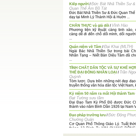
Đức Bát Nhã Thiền Sư &
Kiếp người
/
Quan Thế Âm Bồ Tát
Đức Bát Nhã Thiền Sư & Đức Quan Thế
dạy tại Minh Lý Thánh Hội & Huờn ...
Vĩnh Hào
CHÂN THỰC và giả dối
/
Phương tiện kỹ thuật càng tinh xảo,
càng dễ đi đến chỗ dối mình, dối người,
...
Đại Khai (MLTH)
Quán niệm về Tâm
/
Ngài Bác Nhã Thiền Sư trong bài C
Nhãn Tạng – Niết Bàn Diệu Tâm đã ch
...
TÍNH CHẤT DÂN TỘC VÀ SỰ KHẾ HỢ
Trần Ngọ
THỂ ĐẠI ĐỒNG NHÂN LOẠI
/
Quỳnh
Tóm lược. Dựa trên những nét đẹp đạo
truyền thống văn hóa dân tộc Việt Nam, k
Kỷ niệm 50 năm ra mắt Hội thánh Tam
Đạt Tường sưu tầm
Đại Đạo Tam Kỳ Phổ Độ được Đức Ch
thành vào năm Bính Dần 1926 tại Nam Việ
Đức Động Phư
Đạo pháp trường lưu
/
Chưởng Quản
Cơ Quan Phổ Thông Giáo Lý. Tuất thờ
tháng 12 Đinh Tỵ KIM QUANG ĐỒNG
chư Thiên ...