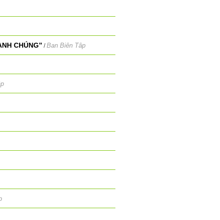
SANH CHÚNG”
Ban Biên Tâp
/
ập
p