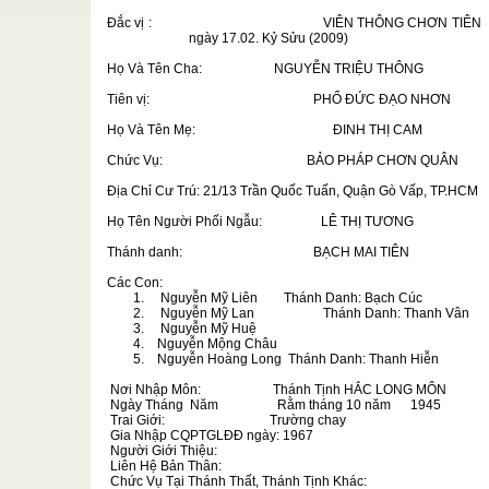
ÏSME
/
Đắc vị :
VIÊN THÔNG CHƠN TIÊN
ngày 17.02. Kỷ Sửu (2009)
vin de Dai
 Dai Dao
Họ Và Tên Cha:
NGUYỄN TRIỆU THÔNG
ME Traduit
Tiên vị:
PHỔ ĐỨC ĐẠO NHƠN
ach Hiệp
Họ Và Tên Mẹ:
ĐINH THỊ CAM
aoLy.com.
Chức Vụ:
BẢO PHÁP CHƠN QUÂN
ăn chay và
Địa Chỉ Cư Trú:
21/13 Trần Quốc Tuấn, Quận Gò Vấp, TP.HCM
g Việt
Họ Tên Người Phối Ngẫu:
LÊ THỊ TƯƠNG
hoặc Kinh
 ...
Thánh danh:
BẠCH MAI TIÊN
CLB Đọc
/
Các Con:
1.
Nguyễn Mỹ Liên
Thánh Danh:
Bạch Cúc
ình bày về
2.
Nguyễn Mỹ Lan
Thánh Danh: Thanh Vân
3.
Nguyễn Mỹ Hu
ệ
4.
Nguyễn M
ộ
ng Ch
âu
iáo lý
5.
Nguyễn H
oà
ng Long
Thánh Danh: Thanh Hiễn
h là Nhân
ổ ...
Nơi Nhập Môn:
Thánh Tịnh HẮC LONG MÔN
Ngày Tháng
Năm
Rằm tháng 10 năm
1945
Trai Giới:
Trường chay
Gia Nhập CQPTGLĐĐ ngày:
1967
Người Giới Thiệu:
Liên Hệ Bản Thân:
Chức Vụ Tại Thánh Thất, Thánh Tịnh Khác: