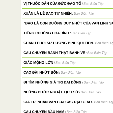
VỊ THUỐC DẪN CỦA ĐỨC ĐẠO TỔ
Ban Biên Tập
/
XUÂN LÀ LẼ ĐẠO TỰ NHIÊN
Ban Biên Tập
/
“ĐẠO LÀ CON ĐƯỜNG DUY NHỨT CỦA VẠN LINH 
TIẾNG CHUÔNG HÒA BÌNH
Ban Biên Tập
/
CHÁNH PHỐI SƯ HƯƠNG BÌNH QUI TIÊN
Ban Biên T
/
CÂU CHUYỆN BÁNH THẬT BÁNH VẼ
Ban Biên Tập
/
GIẤC MỘNG LỚN
Ban Biên Tập
/
CAO ĐÀI NHỨT BỔN
Ban Biên Tập
/
ĐI TÌM NHỮNG GIÁ TRỊ ĐẠI ĐỒNG
Ban Biên Tập
/
NHỮNG BƯỚC NGOẶT LỊCH SỬ
Ban Biên Tập
/
GIÁ TRỊ NHÂN VĂN CỦA CÁC ĐẠO GIÁO
Ban Biên Tậ
/
CÂU CHUYỆN ĐẦU NĂM
Ban Biên Tập
/