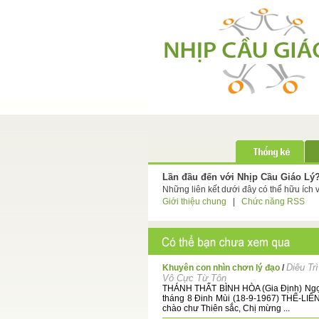
Lần đầu đến với Nhịp Cầu Giáo Lý
Những liên kết dưới đây có thể hữu ích 
Giới thiệu chung
|
Chức năng RSS
Diêu Tr
Khuyên con nhìn chơn lý đạo
/
Vô Cực Từ Tôn
THÁNH THẤT BÌNH HÒA (Gia Định) Ngọ
tháng 8 Đinh Mùi (18-9-1967) THỂ-LI
chào chư Thiên sắc, Chị mừng ...