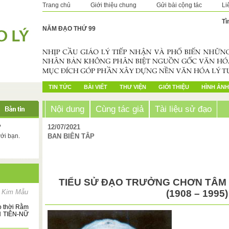
Trang chủ
Giới thiệu chung
Gửi bài cộng tác
Li
Tì
NĂM ĐẠO THỨ 99
TIN TỨC
BÀI VIẾT
THƯ VIỆN
GIỚI THIỆU
HÌNH ẢNH
Nội dung
Cùng tác giả
Tài liệu sử đạo
?
12/07/2021
với bạn.
BAN BIÊN TÂP
TIỂU SỬ ĐẠO TRƯỞNG CHƠN TÂM 
ì Kim Mẫu
(1908 – 1995)
 thời Rằm
ÊN TIÊN-NỮ