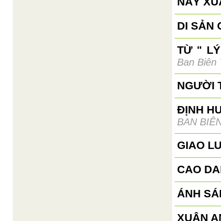
NÀY XUÂ
DI SẢN
TỪ " L
Ban Biên
NGƯỜI T
ĐỊNH H
BAN BIÊ
GIAO L
CAO DA
ÁNH SÁ
XUÂN AN