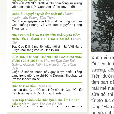
NỮ GIỚI VỚI NỮ HẠNH A. Nữ phái đồng sứ mạng
với nam phái. Đức Quan Âm Bồ Tát dạy : "Hỡi ...
Nhóm
Cao Đài - nguyên lý về tính nhất thể
/
nghiên cứu Phong-Tâm-Thọai
Cao Đài – nguyên lý về tính nhất thể trong tôn giáo
Cao Hoàng Phong, Võ Văn Tâm, Nguyễn Quang
Thoại Là ...
GIÁ TRỊ DI SẢN ĐA DẠNG TÔN GIÁO QUA GÓC
Thiện
NHÌN TÔN CHỈ MỤC ĐÍCH ĐẠO CAO ĐÀI
/
Chí
Đạo Cao Đài là một tôn giáo nội sinh tại Việt Nam,
được khai sáng vào đầu thế kỷ XX ...
LỄ KHÁNH THÀNH THÁNH THẤT CAO ĐÀI NAM
Xuân về mu
Lich sử Đạo Cao Đài-
VANG ( 22-5-1037)(*)
/
Ôi ! cái l
Gabriel Gobron- Hiền Tài Nguyễn Văn Hồng
dịch
sương, kiê
Cuộc lễ khánh thành nầy gây được nhiều tiếng
Trên đườn
vang trong giới báo chí Đông Dương. Nhựt báo La
Presse indochinoise ...
tâm ban đầ
Thiện Chí
Đức tin Cao Đài
/
mãi mê nuô
Lịch sử đạo Cao Đài cho thấy đức tin Cao Đài, từ
lúc chưa nảy sinh đến lúc lập thành ...
sửa đổi th
từ Sơ lục 
Sưu Tập Thánh Giáo Đức Quan Thế Âm Bồ Tát
Đức Quan Thế Âm Bồ Tát
(Bài 1)
/
rằng “Hào 
Đề tài: Những chữ Tâm Huờn Cung Đàn,Tý thời
14 rạng Rằm tháng 5 Ất Tỵ (14-6-1965)
nó vừa ch