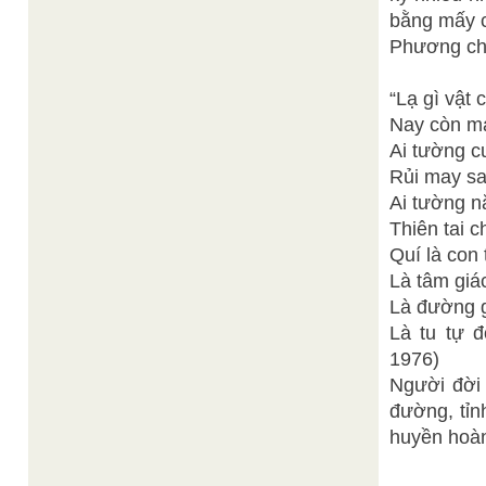
bằng mấy c
Phương chi
“Lạ gì vật 
Nay còn ma
Ai tường c
Rủi may sa
Ai tường n
Thiên tai c
Quí là con 
Là tâm giá
Là đường g
Là tu tự đ
1976)
Người đời 
đường, tỉn
huyền hoàn