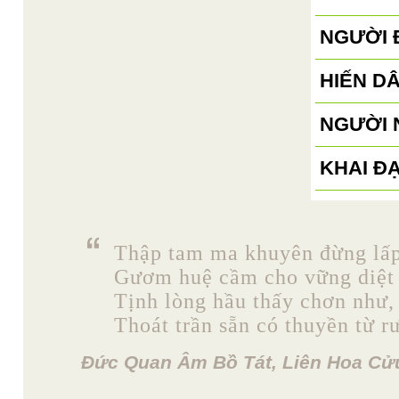
NGƯỜI 
HIẾN D
NGƯỜI 
KHAI Đ
Thập tam ma khuyên đừng lấp
Gươm huệ cầm cho vững diệt 
Tịnh lòng hầu thấy chơn như,
Thoát trần sẵn có thuyền từ r
Đức Quan Âm Bồ Tát, Liên Hoa Cửu