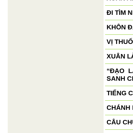
ĐI TÌM 
KHÔN Đ
VỊ THU
XUÂN L
“ĐẠO 
SANH C
TIẾNG 
CHÁNH 
CÂU CH