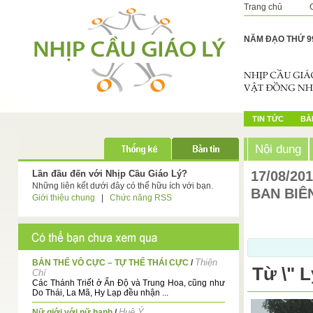
Trang chủ
NĂM ĐẠO THỨ 9
TIN TỨC
BÀI
Nội dung
Lần đầu đến với Nhịp Cầu Giáo Lý?
17/08/20
Những liên kết dưới đây có thể hữu ích với bạn.
BAN BIÊ
Giới thiệu chung
|
Chức năng RSS
Thiện
BẢN THỂ VÔ CỰC – TỰ THỂ THÁI CỰC
/
Từ \" 
Chí
Các Thánh Triết ở Ấn Độ và Trung Hoa, cũng như
Do Thái, La Mã, Hy Lạp đều nhận ...
Huệ Ý
Nữ giới với nữ hạnh
/