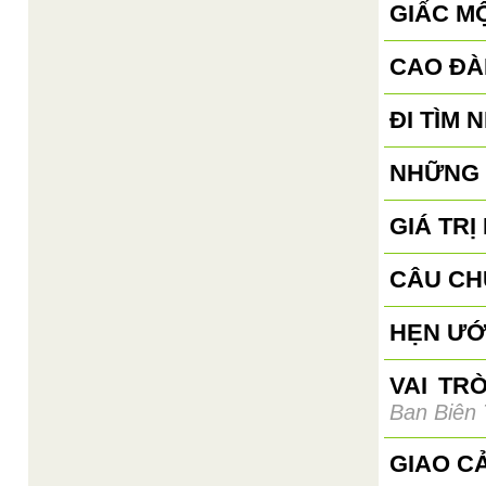
GIẤC M
CAO ĐÀ
ĐI TÌM 
NHỮNG 
GIÁ TR
CÂU CH
HẸN ƯỚ
VAI TR
Ban Biên
GIAO C