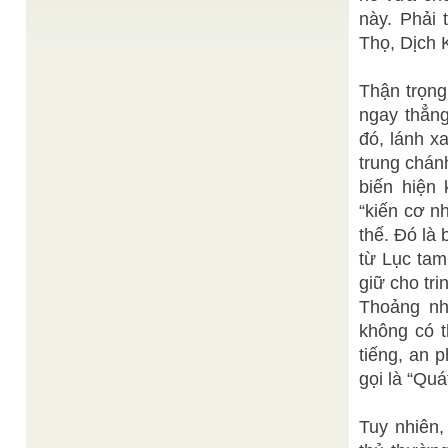
Giá trị di sản của đa dạng tôn giáo ở Việt Nam
/
này. Phải 
Thiện Chí
Thọ, Dịch 
Trước hết, chúng ta có thể mạnh dạn khẳng định
thực tế “đa dạng tôn giáo ở Việt Nam”. Những ...
BBCVietnamese.com
Tranh Phật ở Nepal
/
Thận trọng
Nepal tìm thấy tranh Phật. Việc tìm ra những bức
ngay thẳng
tranh Phật được cho là có liên quan đến một ...
đó, lánh x
Wikipedia EncyclopediaTiếng Việt
Đạo giáo
/
Đạo giáo Bách khoa toàn thư mở Wikipedia
trung chán
http://vi.wikipedia.org/wiki/%C4%90%E1%BA%A1o_gia
biến hiện 
Đạo Giáo Tam Thánh (ảnh)
“kiến cơ nh
Thuần Chơn
Chơn nhơn
/
Bực Chơn Nhơn ngày xưa không ưa sống, không
thế. Đó là 
ghét chết, lúc ra không hăm hở, lúc vào không do
...
từ Lục tam
giữ cho tri
Tìm hiểu HỘI YẾN BÀN ĐÀO BAN TRAO BÍ
Thiện Chí sưu tầm
PHÁP
/
Thoảng nh
Từ thuở khởi nguyên của đạo tức tôn giáo Cao Đài
chúng ra, khi Đức Chí Tôn vừa thâu nhận ...
không có t
tiếng, an p
gọi là “Quá
Tuy nhiên,