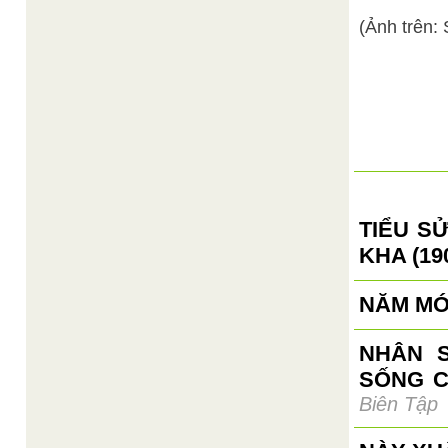
(Ảnh trên:
TIỂU S
KHA (190
NĂM MỚ
NHÂN S
SỐNG C
Biên Tập