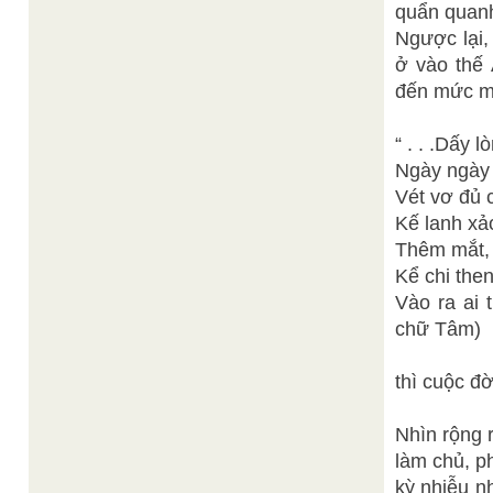
quẩn quanh
Ngược lại,
ở vào thế 
đến mức mụ
“ . . .Dấy 
Ngày ngày 
Vét vơ đủ 
Kế lanh xả
Thêm mắt, 
Kể chi the
Vào ra ai 
chữ Tâm)
thì cuộc đờ
Nhìn rộng r
làm chủ, ph
kỳ nhiễu n