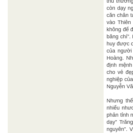
thủ thường
còn dạy ng
căn chân t
vào Thiên 
không để đ
băng chí”.
huy được c
của người 
Hoàng. Nh
định mệnh
cho vẻ đẹp
nghiệp của
Nguyễn Vă
Nhưng thế
nhiểu nhươ
phản tỉnh 
dạy” Trăng
nguyên”. V