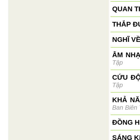
QUAN T
THẮP Đ
NGHĨ VỀ
ÂM NHẠ
Tập
CỨU ĐỘ
Tập
KHẢ NĂ
Ban Biên
ĐỒNG H
SÁNG K