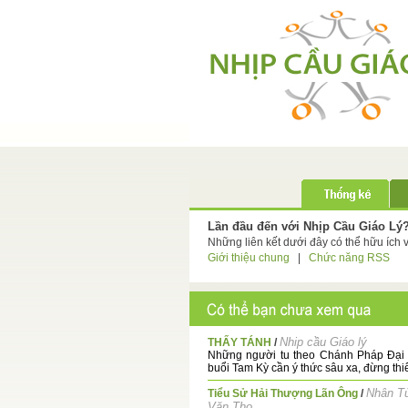
Lần đầu đến với Nhịp Cầu Giáo Lý
Những liên kết dưới đây có thể hữu ích 
Giới thiệu chung
|
Chức năng RSS
Nhip cầu Giáo lý
THẤY TÁNH
/
Những người tu theo Chánh Pháp Đại 
buổi Tam Kỳ cần ý thức sâu xa, đừng thiê
Nhân T
Tiểu Sử Hải Thượng Lãn Ông
/
Văn Thọ