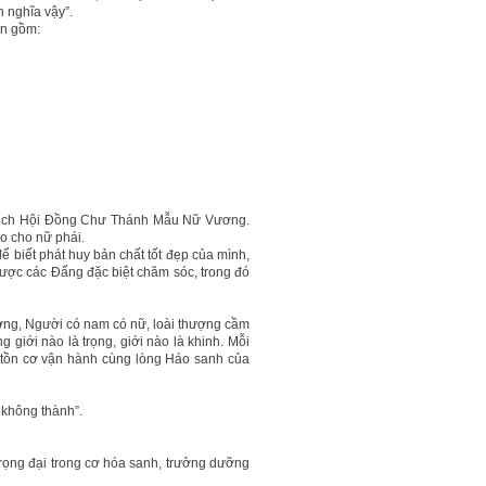
 nghĩa vậy”.
ân gồm:
 tịch Hội Đồng Chư Thánh Mẫu Nữ Vương.
o cho nữ phái.
 biết phát huy bản chất tốt đẹp của mình,
được các Đấng đặc biệt chăm sóc, trong đó
ương, Người có nam có nữ, loài thượng cầm
g giới nào là trọng, giới nào là khinh. Mỗi
 tồn cơ vận hành cùng lòng Háo sanh của
 không thành”.
ọng đại trong cơ hóa sanh, trưởng dưỡng