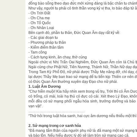
đồng bào sống theo đạo đức mới xứng đáng là bậc chân tu chánh
Như vậy, người tu phải có tinh thần vong kỷ vị tha, lo báo đáp tứ 
- Ơn Trời Đất
- Ơn Cha mẹ
- Ơn Tổ Quốc
- Ơn Nhân Loại
Bên cạnh đó, phần tu thân, Đức Quan Âm dạy rất kỹ về:
- Các giai đoạn tu
- Phương pháp tu thân
- Kiểm điểm thân tâm
- Tam công
- Cách tụng kinh, ăn chay, thờ cúng
Ngoài chức vị Nhị Trấn Oai Nghiêm, Đức Quan Âm còn là Chủ
Ngài cùng chư Phật Nữ, Tiên Nương, Thánh Nữ, Thần Nữ dạy đạ
Trong Tam Kỳ Phổ Độ, nữ phái được Thầy Mẹ nâng đỡ, chỉ dạy, để
lại được Thầy Mẹ ban trao sứ mạng để tu tiến kịp Thiên cơ nên 
có Đức Quan Âm thường xuyên dạy Đạo cho nữ phái.
1. Luật Âm Dương
“Chư hiền muội! Kìa hãy nhìn xem trong vũ trụ, Trời thì có Âm D
có trống, có mái, loài hạ thú có đực có cái. Xét theo Lý Đạo, khôn
mỗi đều có sứ mạng phối ngẫu hóa sinh, trưởng dưỡng và bảo
vạn vật”.
……………………………………….
“Thử hỏi trong luật hóa sanh, hai cực âm dương nếu thiếu một thì
2. Sứ mạng trong cơ sanh hóa
“Đã mang tấm thân của người phụ nữ là đã mang một sứ mạng tr
và bảo tồn. Nếu hiểu được lý đó sẽ làm tròn sứ mạng cao cả.