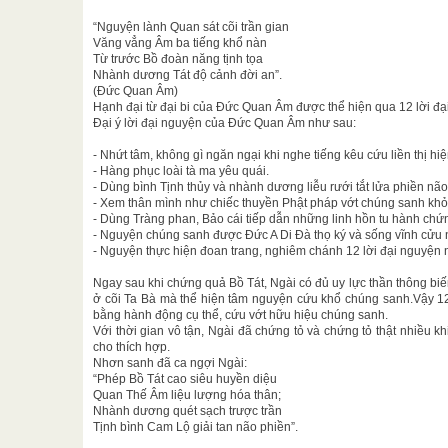
“Nguyện lành Quan sát cõi trần gian
Văng vẳng Âm ba tiếng khổ nàn
Từ trước Bồ đoàn năng tịnh tọa
Nhành dương Tát độ cảnh đời an”.
(Đức Quan Âm)
Hạnh đại từ đại bi của Đức Quan Âm được thể hiện qua 12 lời đại
Đại ý lời đại nguyện của Đức Quan Âm như sau:
- Nhứt tâm, không gì ngăn ngại khi nghe tiếng kêu cứu liền thị h
- Hàng phục loài tà ma yêu quái.
- Dùng bình Tịnh thủy và nhành dương liễu rưới tắt lửa phiền não
- Xem thân mình như chiếc thuyền Phật pháp vớt chúng sanh khỏi
- Dùng Tràng phan, Bảo cái tiếp dẫn những linh hồn tu hành ch
- Nguyện chúng sanh được Đức A Di Đà thọ ký và sống vĩnh cửu n
- Nguyện thực hiện đoan trang, nghiêm chánh 12 lời đại nguyện 
Ngay sau khi chứng quả Bồ Tát, Ngài có đủ uy lực thần thông biế
ở cõi Ta Bà mà thể hiện tâm nguyện cứu khổ chúng sanh.Vậy 12 
bằng hành động cụ thể, cứu vớt hữu hiệu chúng sanh.
Với thời gian vô tận, Ngài đã chứng tỏ và chứng tỏ thật nhiều kh
cho thích hợp.
Nhơn sanh đã ca ngợi Ngài:
“Phép Bồ Tát cao siêu huyền diệu
Quan Thế Âm liệu lượng hóa thân;
Nhành dương quét sạch trược trần
Tịnh bình Cam Lộ giải tan não phiền”.