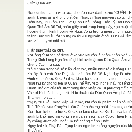
(Đức Quan Âm)
CHI TIN
/
Nơi cõi thế gian này từ xưa cho đến nay danh xưng “QUÁN T
française
sanh, không ai là không biết đến Ngài, vì Ngài nguyện vào tận 
 la version
Hôm nay, 19-6 âm lịch, Cơ Quan Phổ Thông Giáo Lý Đại Đạo t
 I Lexique
.. 10 II Buts et
Quán Thế Âm Bồ Tát, nhân giây phút trang trọng này, đạo muội xi
hương thành kỉnh hướng về Ngài, đồng tưởng niệm chiêm ngưỡ
thành Đạo từ lâu rồi nhưng có lời đại nguyện ở cõi Ta bà để tầ
xưa đến nay và mãi mãi.
ật giáo Sự
I. Từ thuở thật xa xưa
oka566-486
Với lòng từ bi sẵn có từ thuở xa xưa khi còn là phàm nhân Ngài đ
Trong Kinh Lăng Nghiêm có ghi lời tự thuật của Đức Quan Âm vô s
chứng đạo như sau:
Hoàng Cực
“Tôi tự nhớ trong vô số kiếp về trước, nhiều như số cát sông Hằn
 Cực được
Khi ấy tôi ở chỗ Đức Phật kia phát tâm Bồ Đề. Ngài dạy tôi nê
Định và tôi được Đức Phật kia khen tôi khéo tu ngay trong hội ấy.
Ngài thụ ký cho tôi tên là Quan Thế Âm, vì tôi nghe thấu rõ tiế
 Tập
Quan Thế Âm của tôi được vang lừng khắp cả 10 phương thế giớ
ần đây nổi
...
Và nơi Kinh Bi Hoa ghi rõ lời tự thuật của Đức Quan Âm phát Bồ 
Thái tử như sau :
“Ngày xưa vô lượng kiếp về trước, khi còn là phàm nhân có Đứ
Thái Tử của vua Chuyển Luân Chánh Vương phát tâm cúng dường 
Rồi Thái Tử bèn ở trước Đức Bảo tạng phát Bồ Đề Tâm và lập đạ
sanh bị khổ não, mà xưng niệm danh hiệu Ta và được Thiên Nhãn
ấy chẳng được cứu thoát, Ta thề chẳng thành Phật”.
Ngay khi đó, Phật Bảo Tạng khen ngợi lời hoằng nguyện cứu kh
Thế Âm”.