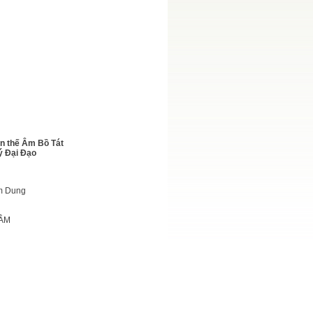
n thế Âm Bồ Tát
ý Đại Đạo
im Dung
 ÂM