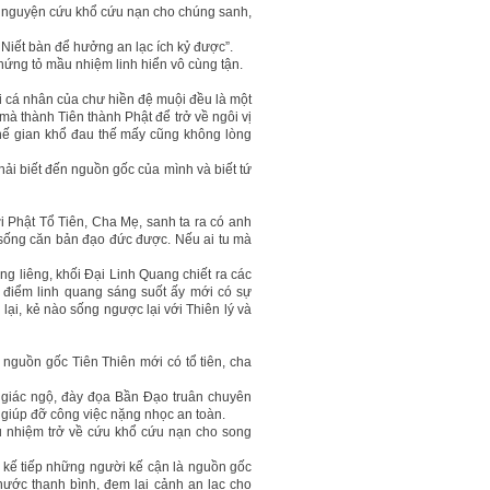
hị nguyện cứu khổ cứu nạn cho chúng sanh,
Niết bàn để hưởng an lạc ích kỷ được”.
chứng tỏ mầu nhiệm linh hiển vô cùng tận.
i cá nhân của chư hiền đệ muội đều là một
 mà thành Tiên thành Phật để trở về ngôi vị
hế gian khổ đau thế mấy cũng không lòng
hải biết đến nguồn gốc của mình và biết tứ
i Phật Tổ Tiên, Cha Mẹ, sanh ta ra có anh
 sống căn bản đạo đức được. Nếu ai tu mà
êng liêng, khối Đại Linh Quang chiết ra các
 điểm linh quang sáng suốt ấy mới có sự
 lại, kẻ nào sống ngược lại với Thiên lý và
nguồn gốc Tiên Thiên mới có tổ tiên, cha
giác ngộ, đày đọa Bần Đạo truân chuyên
 giúp đỡ công việc nặng nhọc an toàn.
 nhiệm trở về cứu khổ cứu nạn cho song
, kế tiếp những người kế cận là nguồn gốc
ước thanh bình, đem lại cảnh an lạc cho