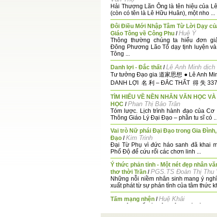
Hải Thượng Lãn Ông là tên hiệu của L
(còn có tên là Lê Hữu Huân), một nho ...
Đôi Điều Mới Nhập Tâm Từ Lời Dạy c
Huệ Ý
Giáo Tông về Công Phu
/
Thông thường chúng ta hiểu đơn gi
Đông Phương Lão Tổ dạy tịnh luyện v
Tông ...
Lê Anh Minh dịch
Danh lợi - Đắc thất
/
Tư tưởng Đạo gia 道家思想 ● Lê Anh Minh
DANH LỢI 名 利 – ĐẮC THẤT 得 失 337. 
TÌM HIỂU VỀ NỀN NHÂN VĂN HỌC V
Phan Thị Bảo Trân
HỌC
/
Tóm lược. Lịch trình hành đạo của C
Thông Giáo Lý Đại Đạo – phần tu sĩ có ..
Vai trò Nữ phái Đại Đạo trong Gia Đình,
Kim Trinh
Đạo
/
Đại Từ Phụ vì đức háo sanh đã khai 
Phổ Độ để cứu rổi các chơn linh ...
Ý thức phản tỉnh - Một nét đẹp nhân vă
PGS.TS Đoàn Thị Thu
thơ thời Trần
/
Những nỗi niềm nhân sinh mang ý nghĩa
xuất phát từ sự phản tỉnh của tâm thức kh
Huệ Khải
Tấm mạng nhện
/
Sau trận chiến ác liệt, một người lính lạ
đội trong lúc rút lui. Lẻ loi giữa rừng ...