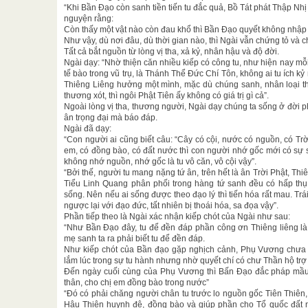
“Khi Bần Đạo còn sanh tiền tiến tu đắc quả, Bồ Tát phát Thập N
nguyện rằng:
Còn thấy một vật nào còn đau khổ thì Bần Đạo quyết không nhập 
Như vậy, dù nơi đâu, dù thời gian nào, thì Ngài vẫn chứng tỏ và 
Tất cả bắt nguồn từ lòng vị tha, xả kỷ, nhân hậu và độ đời.
Ngài dạy: “Nhờ thiện căn nhiều kiếp có công tu, như hiện nay mỗ
tế bào trong vũ trụ, là Thánh Thể Đức Chí Tôn, không ai tu ích kỷ
Thiêng Liêng hưởng một mình, mặc dù chúng sanh, nhân loại t
thương xót, thì ngôi Phật Tiên ấy không có giá trị gì cả”.
Ngoài lòng vị tha, thương người, Ngài dạy chúng ta sống ở đời p
ân trọng đại mà báo đáp.
Ngài đã dạy:
“Con người ai cũng biết câu: “Cây có cội, nước có nguồn, có Trờ
em, có đồng bào, có đất nước thì con người nhớ gốc mới có sự
không nhớ nguồn, nhớ gốc là tu vô căn, vô cội vậy”.
“Bởi thế, người tu mang nặng tứ ân, trên hết là ân Trời Phật, Thi
Tiểu Linh Quang phân phối trong hàng tứ sanh đều có hấp thụ
sống. Nên nếu ai sống được theo đạo lý thì tiến hóa rất mau. Trái
ngược lại với đạo đức, tất nhiên bị thoái hóa, sa đọa vậy”.
Phần tiếp theo là Ngài xác nhận kiếp chót của Ngài như sau:
“Như Bần Đạo đây, tu để đền đáp phần công ơn Thiêng liêng là 
mẹ sanh ta ra phải biết tu để đền đáp.
Như kiếp chót của Bần đạo gặp nghịch cảnh, Phụ Vương chưa 
lắm lúc trong sự tu hành nhưng nhờ quyết chí có chư Thần hộ trợ
Đến ngày cuối cùng của Phụ Vương thì Bấn Đạo đắc pháp mầu
thân, cho chị em đồng bào trong nước”
“Đó có phải chăng người chân tu trước lo nguồn gốc Tiên Thiên
Hậu Thiên huynh đệ, đồng bào và giúp phần cho Tổ quốc đất n