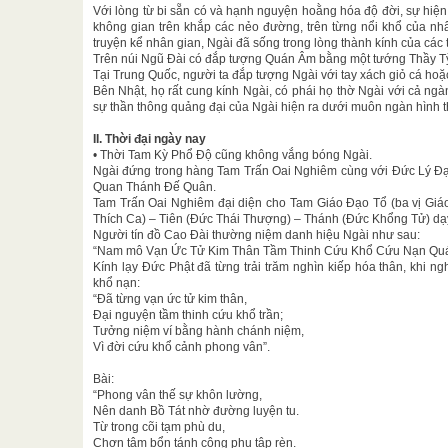
Với lòng từ bi sẵn có và hạnh nguyện hoằng hóa độ đời, sự hiện 
không gian trên khắp các nẻo đường, trên từng nổi khổ của nhâ
truyện kể nhân gian, Ngài đã sống trong lòng thành kính của các 
Trên núi Ngũ Đài có đắp tượng Quán Âm bằng một tướng Thầy T
Tại Trung Quốc, người ta đắp tượng Ngài với tay xách giỏ cá hoặ
Bên Nhật, họ rất cung kính Ngài, có phái họ thờ Ngài với cả ng
sự thần thông quảng đại của Ngài hiện ra dưới muôn ngàn hình t
II. Thời đại ngày nay
• Thời Tam Kỳ Phổ Độ cũng không vắng bóng Ngài.
Ngài đứng trong hàng Tam Trấn Oai Nghiêm cùng với Đức Lý Đạ
Quan Thánh Đế Quân.
Tam Trấn Oai Nghiêm đại diện cho Tam Giáo Đạo Tổ (ba vị Giáo 
Thích Ca) – Tiên (Đức Thái Thượng) – Thánh (Đức Khổng Tử) dạ
Người tín đồ Cao Đài thường niệm danh hiệu Ngài như sau:
“Nam mô Vạn Ức Tử Kim Thân Tầm Thinh Cứu Khổ Cứu Nạn Quá
Kính lạy Đức Phật đã từng trải trăm nghìn kiếp hóa thân, khi ng
khổ nạn:
“Đã từng vạn ức tử kim thân,
Đại nguyện tầm thinh cứu khổ trần;
Tưởng niệm ví bằng hành chánh niệm,
Vì đời cứu khổ cảnh phong vân”.
Bài:
“Phong vân thế sự khôn lường,
Nên danh Bồ Tát nhờ đường luyện tu.
Từ trong cõi tạm phù du,
Chơn tâm bổn tánh công phu tập rèn.