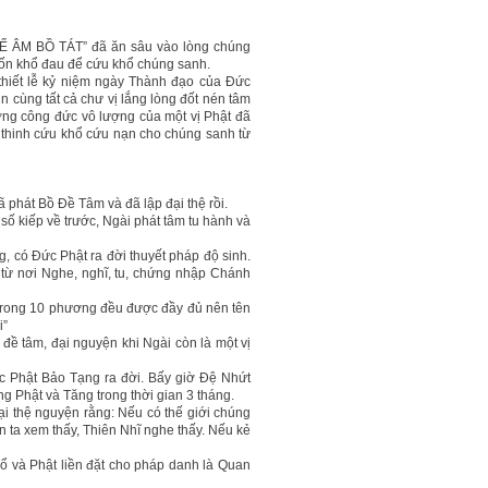
HẾ ÂM BỒ TÁT” đã ăn sâu vào lòng chúng
chốn khổ đau để cứu khổ chúng sanh.
hiết lễ kỷ niệm ngày Thành đạo của Đức
n cùng tất cả chư vị lắng lòng đốt nén tâm
ng công đức vô lượng của một vị Phật đã
m thinh cứu khổ cứu nạn cho chúng sanh từ
ã phát Bồ Đề Tâm và đã lập đại thệ rồi.
ố kiếp về trước, Ngài phát tâm tu hành và
g, có Đức Phật ra đời thuyết pháp độ sinh.
n từ nơi Nghe, nghĩ, tu, chứng nhập Chánh
ng trong 10 phương đều được đầy đủ nên tên
i”
đề tâm, đại nguyện khi Ngài còn là một vị
c Phật Bảo Tạng ra đời. Bấy giờ Đệ Nhứt
Phật và Tăng trong thời gian 3 tháng.
i thệ nguyện rằng: Nếu có thế giới chúng
 ta xem thấy, Thiên Nhĩ nghe thấy. Nếu kẻ
ổ và Phật liền đặt cho pháp danh là Quan