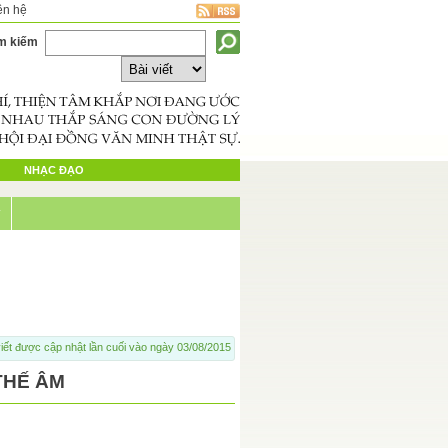
ên hệ
m kiếm
NHẠC ĐẠO
ý
iết được cập nhật lần cuối vào ngày 03/08/2015
THẾ ÂM