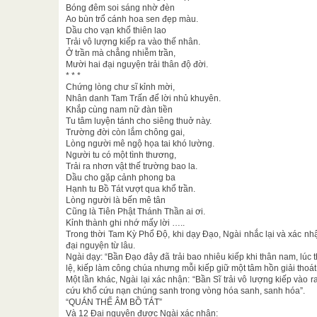
Bóng đêm soi sáng nhờ đèn
Ao bùn trổ cánh hoa sen đẹp màu.
Dầu cho vạn khổ thiên lao
Trải vô lượng kiếp ra vào thế nhân.
Ở trần mà chẳng nhiễm trần,
Mười hai đại nguyện trải thân độ đời.
* * *
Chứng lòng chư sĩ kỉnh mời,
Nhân danh Tam Trấn để lời nhủ khuyên.
Khắp cùng nam nữ đàn tiền
Tu tâm luyện tánh cho siêng thuở này.
Trường đời còn lắm chông gai,
Lòng người mê ngộ họa tai khó lường.
Người tu có một tình thương,
Trải ra nhơn vật thế trường bao la.
Dầu cho gặp cảnh phong ba
Hạnh tu Bồ Tát vượt qua khổ trần.
Lòng người là bến mê tân
Cũng là Tiên Phật Thánh Thần ai ơi.
Kỉnh thành ghi nhớ mấy lời …..
Trong thời Tam Kỳ Phổ Độ, khi dạy Đạo, Ngài nhắc lại và xác nh
đại nguyện từ lâu.
Ngài dạy: “Bần Đạo đây đã trải bao nhiêu kiếp khi thân nam, lúc 
lệ, kiếp làm công chúa nhưng mỗi kiếp giữ một tâm hồn giải thoá
Một lần khác, Ngài lại xác nhận: “Bần Sĩ trải vô lượng kiếp vào r
cứu khổ cứu nạn chúng sanh trong vòng hóa sanh, sanh hóa”.
“QUÁN THẾ ÂM BỒ TÁT”
Và 12 Đại nguyện được Ngài xác nhận: