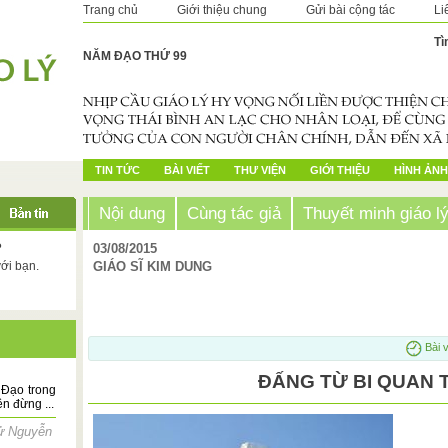
Trang chủ
Giới thiệu chung
Gửi bài cộng tác
Li
Tì
NĂM ĐẠO THỨ 99
TIN TỨC
BÀI VIẾT
THƯ VIỆN
GIỚI THIỆU
HÌNH ẢNH
Nội dung
Cùng tác giả
Thuyết minh giáo l
?
03/08/2015
với bạn.
GIÁO SĨ KIM DUNG
Bài v
ĐẤNG TỪ BI QUAN 
Đạo trong
n đừng ...
ử Nguyễn