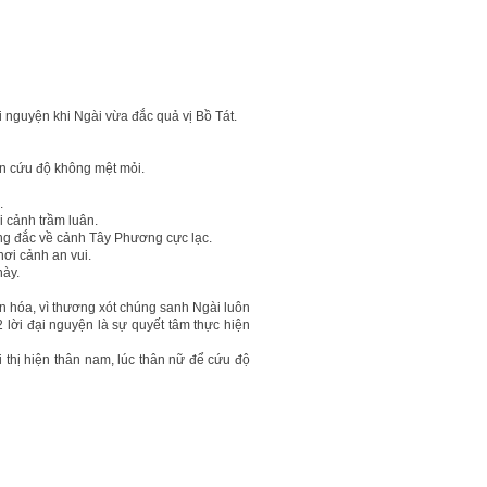
 nguyện khi Ngài vừa đắc quả vị Bồ Tát.
iện cứu độ không mệt mỏi.
.
 cảnh trầm luân.
ứng đắc về cảnh Tây Phương cực lạc.
ơi cảnh an vui.
này.
n hóa, vì thương xót chúng sanh Ngài luôn
lời đại nguyện là sự quyết tâm thực hiện
i thị hiện thân nam, lúc thân nữ để cứu độ