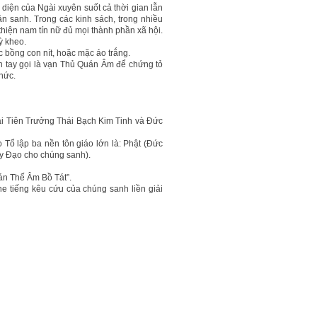
diện của Ngài xuyên suốt cả thời gian lẫn
n sanh. Trong các kinh sách, trong nhiều
thiện nam tín nữ đủ mọi thành phần xã hội.
ỳ kheo.
c bồng con nít, hoặc mặc áo trắng.
àn tay gọi là vạn Thủ Quán Âm để chứng tỏ
hức.
i Tiên Trưởng Thái Bạch Kim Tinh và Đức
Tổ lập ba nền tôn giáo lớn là: Phật (Đức
y Đạo cho chúng sanh).
n Thế Âm Bồ Tát”.
he tiếng kêu cứu của chúng sanh liền giải