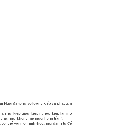
ận Ngài đã từng vô lượng kiếp và phát tâm
thân nữ, kiếp giàu, kiếp nghèo, kiếp làm nô
t giác ngộ, không mê muội hồng trần”.
a cõi thế với mọi hình thức, mọi danh từ để