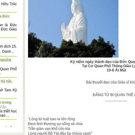
ê Hữu Trác
ủa Đức
ản là Đức
à Đức Giáo
 dịch 15.
Danh ...
À NHÂN
Kỷ niệm ngày thành đạo của Đức Qua
Tại Cơ Quan Phổ Thông Giáo L
ơ Quan Phổ
19-6 Ất Mùi
.
 Xã hội,
Bài thuyết đạo của Giáo sĩ K
mở Tam Kỳ
ĐẤNG TỪ BI QUAN THẾ
__________
n trong
 Vân
 tríết học
ao ...
“Lòng từ huệ bao la lớn rộng
Đem tình thương sự sống sẻ chia
c khỏi đồng
Trần gian vạn khổ còn kia
Lòng người Bồ Tát đâu lìa chúng sanh”