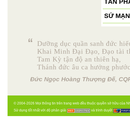
TÂN PH
SỨ MẠN
Dưỡng dục quần sanh đức hiế
Khai Minh Đại Đạo, Đạo tài t
Tam Kỳ tận độ an thiên hạ,
Thánh đức âu ca hưởng phước
Đức Ngọc Hoàng Thượng Đế, CQP
© 2004-2026 Mọi thông tin trên trang web đều thuộc quyền sở hữu của N
Sử dụng tốt nhất với độ phân giải
và trình duyệt