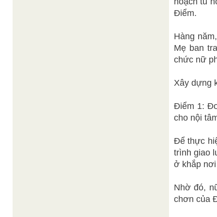
hoạch tu h
Điểm.
Hàng năm,
Mẹ ban tr
chức nữ ph
Xây dựng 
Điểm 1: Đo
cho nội tâ
Để thực hi
trình giao 
ở khắp nơi
Nhờ đó, nữ
chơn của Đ