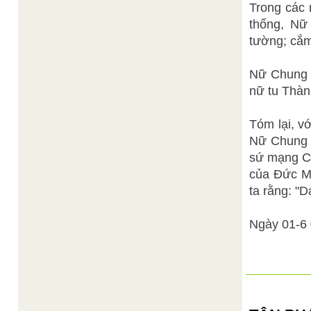
Trong các 
thống, Nữ 
tường; cắm
Nữ Chung H
nữ tu Thàn
Tóm lại, v
Nữ Chung H
sứ mạng Ch
của Đức M
ta rằng: "
Ngày 01-6 