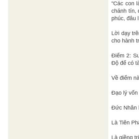
"Các con l
chánh tín,
phúc, đâu 
Lời dạy tr
cho hành t
Điểm 2: Sư
Độ để có tà
Về điểm nà
Đạo lý vốn 
Đức Nhân l
Là Tiên Ph
Là giềng tr