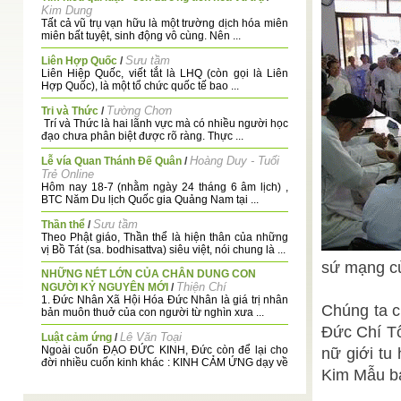
Kim Dung
Tất cả vũ trụ vạn hữu là một trường dịch hóa miên
miên bất tuyệt, sinh động vô cùng. Nên ...
Sưu tầm
Liên Hợp Quốc
/
Liên Hiệp Quốc, viết tắt là LHQ (còn gọi là Liên
Hợp Quốc), là một tổ chức quốc tế bao ...
Tường Chơn
Tri và Thức
/
Trí và Thức là hai lãnh vực mà có nhiều người học
đạo chưa phân biệt được rõ ràng. Thực ...
Hoàng Duy - Tuổi
Lễ vía Quan Thánh Đế Quân
/
Trẻ Online
Hôm nay 18-7 (nhằm ngày 24 tháng 6 âm lịch) ,
BTC Năm Du lịch Quốc gia Quảng Nam tại ...
Sưu tầm
Thần thể
/
Theo Phật giáo, Thần thể là hiện thân của những
vị Bồ Tát (sa. bodhisattva) siêu việt, nói chung là ...
sứ mạng c
NHỮNG NÉT LỚN CỦA CHÂN DUNG CON
Thiện Chí
NGƯỜI KỶ NGUYÊN MỚI
/
1. Đức Nhân Xã Hội Hóa Đức Nhân là giá trị nhân
Chúng ta c
bản muôn thuở của con người từ nghìn xưa ...
Đức Chí T
Lê Văn Toại
Luật cảm ứng
/
Ngoài cuốn ĐẠO ĐỨC KINH, Đức còn để lại cho
nữ giới tu
đời nhiều cuốn kinh khác : KINH CẢM ỨNG dạy về
Kim Mẫu ba
...
Chư Tiền
Thượng Đế khai Đạo là một hi hữu
/