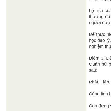
Lợi ích củ
thương đượ
người được
Để thực hi
học đạo lý
nghiệm thự
Điểm 3: Đế
Quản nữ p
sau:
Phật, Tiên
Cũng linh 
Con đừng v