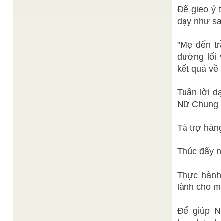
Khai Đại Đạo
Để gieo ý
THÁNH GIÁO tại Cơ Quan Phổ Thông Giáo Lý,
dạy như sa
Tuất thời, 14-02 Giáp Dần (07-3-1974)
VỀ LÝ TƯỞNG XÂY DỰNG “TÔN GIÁO TOÀN
Thiện Chí
CẦU”
/
"Mẹ đến tr
Trong lịch sử nhân loại, từ mấy ngàn năm, do nhu
cầu tâm linh của con người, các tôn giáo ...
đường lối 
kết quả về
Lê Anh Minh
Tìm hiểu Cảm Ứng Thiên
/
Thiện thư 善書 hay khuyến thiện thư 勸善書 (books
of edification; morality tracts) là một đặc chủng
Tuân lời d
trong thư tịch ...
Nữ Chung H
Đạt Tường
Tu cứu cửu huyền thất tổ
/
Chân truyền giáo huấn về con đường Tu cứu độ
cửu huyền thất tổ được tóm lược qua lời của ...
Tá trợ hàn
Thúc đẩy n
Thực hành 
lành cho m
Để giúp N