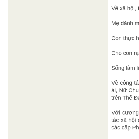
Về xã hội,
Mẹ dành mộ
Con thực h
Cho con rạ
Sống làm li
Về công tá
ái, Nữ Chu
trên Thế Đ
Với cương
tác xã hội
các cấp P