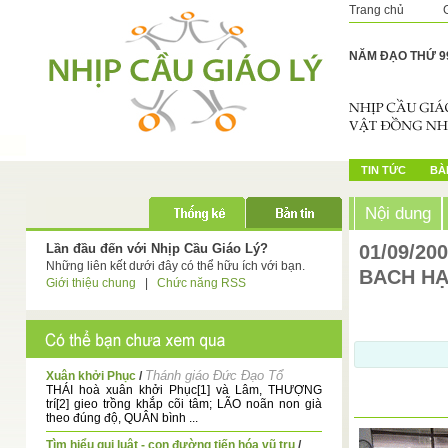
Trang chủ
NĂM ĐẠO THỨ 9
TIN TỨC
BÀI
Nội dung
Lần đầu đến với Nhịp Cầu Giáo Lý?
01/09/20
Những liên kết dưới đây có thể hữu ích với bạn.
BACH H
Giới thiệu chung
|
Chức năng RSS
Thánh giáo Đức Đạo Tổ
Xuân khởi Phục
/
THÁI hoà xuân khởi Phục[1] và Lâm, THƯỢNG
trí[2] gieo trồng khắp cõi tâm; LÃO noãn non già
theo đúng độ, QUÂN bình ...
Tìm hiểu qui luật - con đường tiến hóa vũ trụ
/