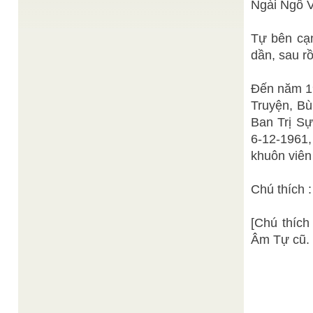
Đời con xét kỹ có chi đâu!
/
Ngài Ngô 
Quyển sách “Tâm tĩnh lặng” , gồm những bài viết
cô đọng có tựa đề: Đạo giản dị, trung đạo, ...
Tự bên cạ
Cái nhìn mới về tôn giáo của các nhà nghiên cứu
TS. Phạm Huy Thông
ở Việt Nam hiện nay
/
dần, sau rồ
Do bị ảnh hưởng của khuynh hướng thiên tả ở một
số nước theo chủ nghĩa xã hội, nên tôn ...
Đến năm 19
TIỂU SỬ ĐẠO TRƯỞNG CHƠN TÂM – NGUYỄN
Ban Biên Tâp
TRIỆU KHA (1908 – 1995)
/
Truyện, Bù
TIỂU SỬ ĐẠO TRƯỞNG CHƠN TÂM – NGUYỄN
TRIỆU KHA (1908 – 1995)
Ban Trị Sự
BÀI CHỮ TÂM CỦA ĐỨC BÁC NHÃ THIỀN SƯ
/
6-12-1961,
Đức Bác Nhã Thiền Sư
khuôn viên 
Tâm rộng lớn trùm bao trời đất, Đức tạo sanh
muôn vật tinh cầu. Buông ra trải khắp đâu đâu,
Gom về còn ...
Chú thích :
Đạt Tường
BÀI HỌC KHAI MINH ĐẠI ĐẠO
/
Khai Minh Đại Đạo là một trong vài lễ trọng hàng
năm của Cao Đài giáo. Như lời hướng dẫn ...
[Chú thích
Âm Tự cũ. 