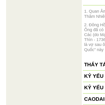
1. Quan Â
Thâm Nhiê
2. Đông Hồ
Ông đã có 
Các (do Mạ
Thìn - 173
là vợ sau 
Quốc" này 
THẤY T
KỶ YẾU 
KỶ YẾU 
CAODAI