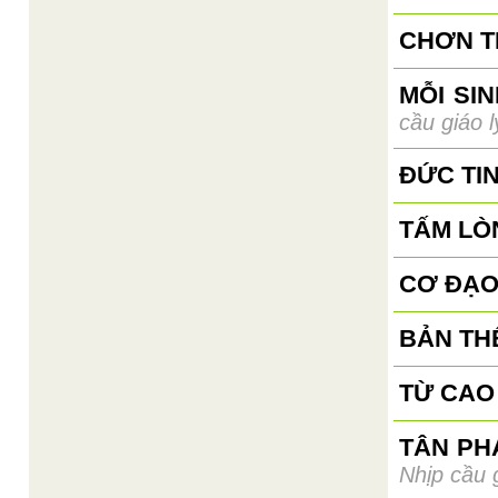
CHƠN T
MỖI SI
cầu giáo l
ĐỨC TIN
TẤM LÒ
CƠ ĐẠO
BẢN TH
TỪ CAO 
TÂN PH
Nhịp cầu g