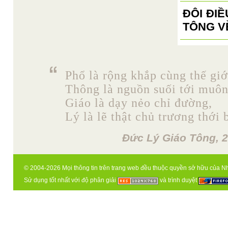
ĐÔI ĐI
TÔNG V
Phổ là rộng khắp cùng thế giớ
Thông là nguồn suối tới muô
Giáo là dạy nẻo chỉ đường,
Lý là lẽ thật chủ trương thới 
Đức Lý Giáo Tông, 2
© 2004-2026 Mọi thông tin trên trang web đều thuộc quyền sở hữu của N
Sử dụng tốt nhất với độ phân giải
và trình duyệt