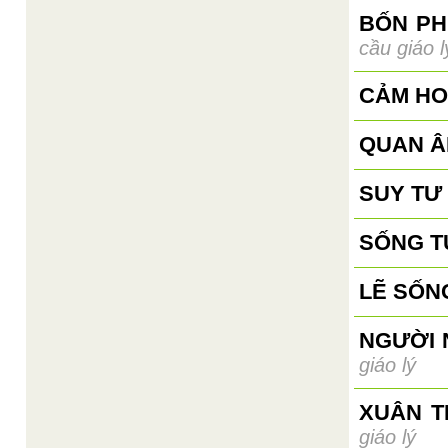
BỐN PH
cầu giáo l
CẢM HO
QUAN Â
SUY TƯ
SỐNG T
LẼ SỐN
NGƯỜI 
giáo lý
XUÂN T
giáo lý