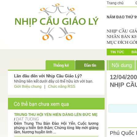
Trang chủ
NĂM ĐẠO THỨ 9
TIN TỨC
BÀI
Nội dung
Lần đầu đến với Nhịp Cầu Giáo Lý?
12/04/20
Những liên kết dưới đây có thể hữu ích với bạn.
NHỊP CẦ
Giới thiệu chung
|
Chức năng RSS
TRUNG THU HỘI YẾN HIẾN DÂNG LÊN ĐỨC MẸ
DAT TUONG
/
Đêm Trung Thu Bàn Đào Hội Yến, Cuộc tương
phùng u hiển tình thâm; Chứng lòng Mẹ mới giáng
lâm, Nương huyền linh ...
Phú Quốc l