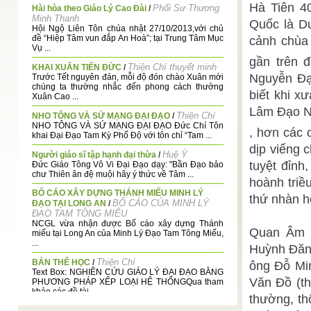
Hà Tiên 4
Phối Sư Thương
Hài hòa theo Giáo Lý Cao Đài
/
Minh Thanh
Quốc là Dư
Hội Ngộ Liên Tôn chúa nhật 27/10/2013,với chủ
đề “Hiệp Tâm vun đắp An Hoà”; tại Trung Tâm Mục
cảnh chùa
Vụ ...
gần trên 
Thiện Chí thuyết minh
KHAI XUÂN TIẾN ĐỨC
/
Nguyễn Đạ
Trước Tết nguyên đán, mỗi độ đón chào Xuân mới
chúng ta thường nhắc đến phong cách thưởng
biết khi x
Xuân Cao ...
Lâm Đạo N
Thiện Chí
NHO TÔNG VÀ SỨ MẠNG ĐẠI ĐẠO
/
NHO TÔNG VÀ SỨ MẠNG ĐẠI ĐẠO Đức Chí Tôn
, hơn các 
khai Đại Đạo Tam Kỳ Phổ Độ với tôn chỉ “Tam ...
dịp viếng 
Huệ Ý
Người giáo sĩ tập hạnh đại thừa
/
tuyệt đỉnh
Đức Giáo Tông Vô Vi Đại Đạo dạy: "Bần Đạo bảo
chư Thiên ân đệ muội hãy ý thức về Tâm ...
hoành triề
BỐ CÁO XÂY DỰNG THÁNH MIẾU MINH LÝ
thứ nhàn h
BỐ CÁO CỦA MINH LÝ
ĐẠO TẠI LONG AN
/
ĐẠO TAM TÔNG MIẾU
NCGL vừa nhận được Bố cáo xây dựng Thánh
Quan Âm 
miếu tại Long An của Minh Lý Đạo Tam Tông Miếu,
...
Huỳnh Đăng
Thiện Chí
BẢN THỂ HỌC
/
ông Đỗ Mi
Text Box: NGHIÊN CỨU GIÁO LÝ ĐẠI ĐẠO BẰNG
Văn Đồ (th
PHƯƠNG PHÁP XẾP LOẠI HỆ THỐNGQua tham
khảo các đề tài ...
thường, th
Thiện Hạnh