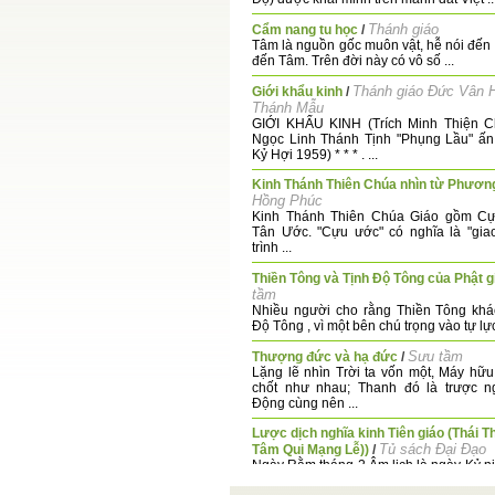
Thánh giáo
Cẩm nang tu học
/
Tâm là nguồn gốc muôn vật, hễ nói đến 
đến Tâm. Trên đời này có vô số ...
Thánh giáo Đức Vân 
Giới khẩu kinh
/
Thánh Mẫu
GIỚI KHẨU KINH (Trích Minh Thiện C
Ngọc Linh Thánh Tịnh "Phụng Lầu" ấn
Kỷ Hợi 1959) * * * . ...
Kinh Thánh Thiên Chúa nhìn từ Phươn
Hồng Phúc
Kinh Thánh Thiên Chúa Giáo gồm C
Tân Ước. "Cựu ước" có nghĩa là "gia
trình ...
Thiền Tông và Tịnh Độ Tông của Phật g
tầm
Nhiều người cho rằng Thiền Tông khá
Độ Tông , vì một bên chú trọng vào tự lực,
Sưu tầm
Thượng đức và hạ đức
/
Lặng lẽ nhìn Trời ta vốn một, Máy hữu
chốt như nhau; Thanh đó là trược n
Động cùng nên ...
Lược dịch nghĩa kinh Tiên giáo (Thái 
Tủ sách Đại Đạo
Tâm Qui Mạng Lễ))
/
Ngày Rằm tháng 2 Âm lịch là ngày Kỷ 
đản Đức Thái Thượng Lão Quân. Dưới 