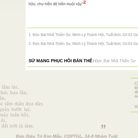
2
hữu, chư hiền đệ hiền muội vậy."
n Từ
ng Thánh
 BIẾN TỪ
N TRUNG
...
1. Đức Bát Nhã Thiền Sư; Minh Lý Thánh Hội, Tuất thời, 03-03 
(Ảnh: Địa
2. Đức Bát Nhã Thiền Sư; Minh Lý Thánh Hội, Tuất thời, 03-03 
à cây tích
SỨ MẠNG PHỤC HỒI BẢN THỂ
Đức Bát Nhã Thiền Sư
/
g ta được
19.9.2008.
C
ên Đạo Đại
 lắm lúc,
t
anh tịnh là
thúc bao lần,
đ
mộ
ân,
c tấm thân đọa đày.
Diêu Trì
H
quày bước lại,
C hành vạn
máy luân hồi,
i tam giới
 ôi,
đất trời là tâm.
Đức Diêu Trì Kim Mẫu, CQPTGL, 14-8 Nhâm Tuất