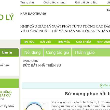
Trang chủ
Giới thiệu chung
Gửi bài cộng tác
Li
Tì
NĂM ĐẠO THỨ 99
TIN TỨC
BÀI VIẾT
THƯ VIỆN
GIỚI THIỆU
HÌNH ẢNH
Nội dung
Cùng tác giả
Thánh giáo
?
05/07/2007
với bạn.
ĐỨC BÁT NHÃ THIỀN SƯ
Bài v
NG CÔNG
Sứ mạng phục hồi b
 SÁT CỨ
inh
Khi con người xa lánh tánh lành, thì Thiê
Tam Kỳ Phổ
buông rủ đến vô cùng, sanh tử luân hồi, nà
.