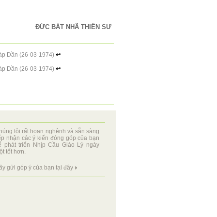
ĐỨC BÁT NHÃ THIỀN SƯ
Giáp Dần (26-03-1974)
↩
Giáp Dần (26-03-1974)
↩
húng tôi rất hoan nghênh và sẵn sàng
iếp nhận các ý kiến đóng góp của bạn
ể phát triển Nhịp Cầu Giáo Lý ngày
t tốt hơn.
ãy gửi góp ý của bạn tại đây