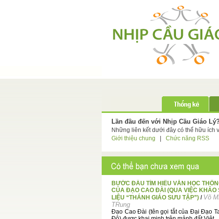
Lần đầu đến với Nhịp Cầu Giáo Lý
Những liên kết dưới đây có thể hữu ích 
Giới thiệu chung
|
Chức năng RSS
BƯỚC ĐẦU TÌM HIỂU VĂN HỌC THÔ
CỦA ĐẠO CAO ĐÀI (QUA VIỆC KHẢO
Võ M
LIỆU “THÁNH GIÁO SƯU TẬP”)
/
TRung
Đạo Cao Đài (tên gọi tắt của Đại Đạo 
Độ) được khai minh trên mảnh đất Việt ..