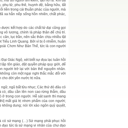
có, mà do người tìm kiếm, tạo nó ra. Khi đã
n, phụ tử, phu thê, huynh đệ, bằng hữu, tất
nối liền trong cái thuần phác của người, mà
i đã xa hẳn nếp sống hồn nhiên, chất phác,
o được kết hợp do các chất tứ đại cũng gọi
ng vô lượng, chính là pháp thân để chủ trì.
căn, lục trần, nên sắc thân chịu nhiều tật
ột Tiểu Linh Quang. Bởi vì bị ô nhiễm, huân
 ngoài Chơn Như Bản Thể, tức là con người
 Đại Giác Ngộ, xét biết sự đọa lạc luân hồi
lập tôn giáo, đặt quyền pháp quy giới, để
n người trở lại với bản thể nguyên nhân.
 không còn một ngại nghi thắc mắc đối với
 cho đời yên nước trị nữa.
ng ngữ, ngũ bất tửu nhục; Các thứ đó đâu có
mà có, đâu cần lên non cao rừng thẳm, đâu
ó ở trong con người. Hễ sát sanh thì mang
[thì] mất giá trị nhơn phẩm của con người;
p không dung; nói lời xảo ngôn quỷ quyệt,
là có sứ mạng (…) Sứ mạng phải phục hồi
h đạo tức là sứ mạng vi nhân của chư đạo