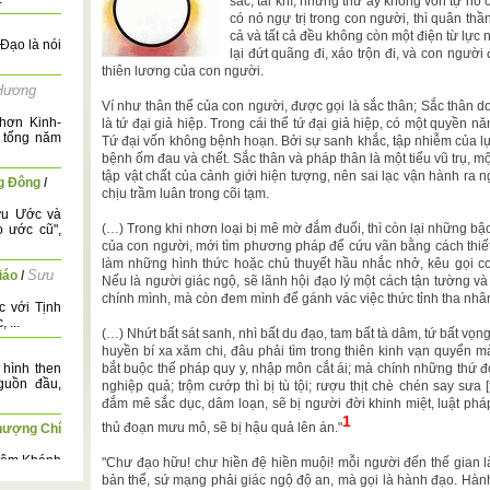
sắc, tài khí, những thứ ấy không vốn tự nó 
có nó ngự trị trong con người, thì quân thầ
cả và tất cả đều không còn một điện từ lực 
Đạo là nói
lại đứt quãng đi, xáo trộn đi, và con ngườ
thiên lương của con người.
Hương
Ví như thân thể của con người, được gọi là sắc thân; Sắc thân d
hơn Kinh-
là tứ đại giả hiệp. Trong cái thể tứ đại giả hiệp, có một quyền nă
 tống năm
Tứ đại vốn không bệnh hoạn. Bởi sự sanh khắc, tập nhiễm của lục 
bệnh ốm đau và chết. Sắc thân và pháp thân là một tiểu vũ trụ, m
tập vật chất của cảnh giới hiện tượng, nên sai lạc vận hành ra
g Đông
/
chịu trầm luân trong cõi tạm.
ựu Ước và
(…) Trong khi nhơn loại bị mê mờ đắm đuối, thì còn lại những bậc
o ước cũ",
của con người, mới tìm phương pháp để cứu vãn bằng cách thiết 
làm những hình thức hoặc chủ thuyết hầu nhắc nhở, kêu gọi co
Sưu
iáo
/
Nếu là người giác ngộ, sẽ lãnh hội đạo lý một cách tận tường và
chính mình, mà còn đem mình để gánh vác việc thức tỉnh tha nhân
c với Tịnh
 ...
(…) Nhứt bất sát sanh, nhì bất du đạo, tam bất tà dâm, tứ bất vọ
huyền bí xa xăm chi, đâu phải tìm trong thiên kinh vạn quyển 
 hình then
bắt buộc thế pháp quy y, nhập môn cắt ái; mà chính những thứ đ
guồn đầu,
nghiệp quả; trộm cướp thì bị tù tội; rượu thịt chè chén say sưa 
đắm mê sắc dục, dâm loạn, sẽ bị người đời khinh miệt, luật phá
1
thủ đoạn mưu mô, sẽ bị hậu quả lên án."
Thượng Chí
niệm Khánh
"Chư đạo hữu! chư hiền đệ hiền muội! mỗi người đến thế gian 
đây là bài
bản thể, sứ mạng phải giác ngộ độ an, mà gọi là hành đạo. Hàn