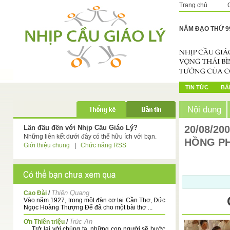
Trang chủ
NĂM ĐẠO THỨ 9
TIN TỨC
BÀI
Nội dung
Lần đầu đến với Nhịp Cầu Giáo Lý?
20/08/20
Những liên kết dưới đây có thể hữu ích với bạn.
HỒNG P
Giới thiệu chung
|
Chức năng RSS
Thiện Quang
Cao Đài
/
Vào năm 1927, trong một đàn cơ tại Cần Thơ, Đức
Ngọc Hoàng Thượng Đế đã cho một bài thơ ...
Trúc An
Ơn Thiên triệu
/
. . .Trở lại với chúng ta, những con người sẽ bước