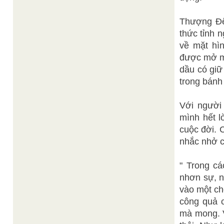
Thượng Đế
thức tỉnh 
về mặt hì
được mở ma
dầu có giữ
trong bánh 
Với người
mình hết l
cuộc đời. 
nhắc nhở 
" Trong cá
nhơn sự, n
vào một ch
công quả 
mà mong. V