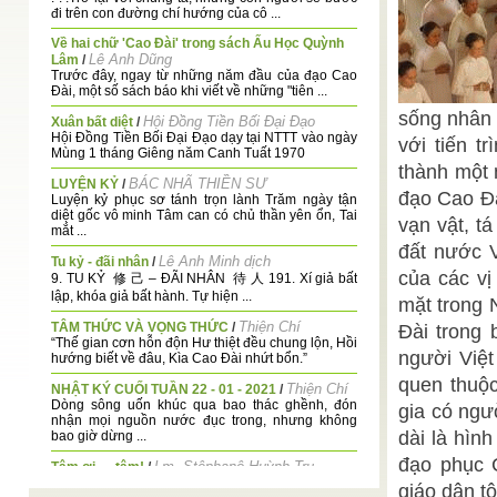
đi trên con đường chí hướng của cô ...
Về hai chữ 'Cao Đài' trong sách Ấu Học Quỳnh
Lê Anh Dũng
Lâm
/
Trước đây, ngay từ những năm đầu của đạo Cao
Đài, một số sách báo khi viết về những "tiên ...
sống nhân 
Hội Đồng Tiền Bối Đại Đạo
Xuân bất diệt
/
Hội Đồng Tiền Bối Đại Đạo dạy tại NTTT vào ngày
với tiến t
Mùng 1 tháng Giêng năm Canh Tuất 1970
thành một 
BÁC NHÃ THIỀN SƯ
LUYỆN KỶ
/
đạo Cao Đà
Luyện kỷ phục sơ tánh trọn lành Trăm ngày tận
diệt gốc vô minh Tâm can có chủ thần yên ổn, Tai
vạn vật, t
mắt ...
đất nước 
Lê Anh Minh dịch
Tu kỷ - đãi nhân
/
của các vị
9. TU KỶ 修 己 – ĐÃI NHÂN 待 人 191. Xí giả bất
lập, khóa giả bất hành. Tự hiện ...
mặt trong 
Thiện Chí
TÂM THỨC VÀ VỌNG THỨC
/
Đài trong 
“Thế gian cơn hỗn độn Hư thiệt đều chung lộn, Hồi
người Việt
hướng biết về đâu, Kìa Cao Đài nhứt bổn.”
quen thuộc
Thiện Chí
NHẬT KÝ CUỐI TUẦN 22 - 01 - 2021
/
Dòng sông uốn khúc qua bao thác ghềnh, đón
gia có ngườ
nhận mọi nguồn nước đục trong, nhưng không
dài là hình
bao giờ dừng ...
đạo phục 
Lm. Stêphanô Huỳnh Trụ
Tâm ơi . . .tâm!
/
Có một tử tù kia suốt đời làm việc tội lỗi, giết
giáo dân t