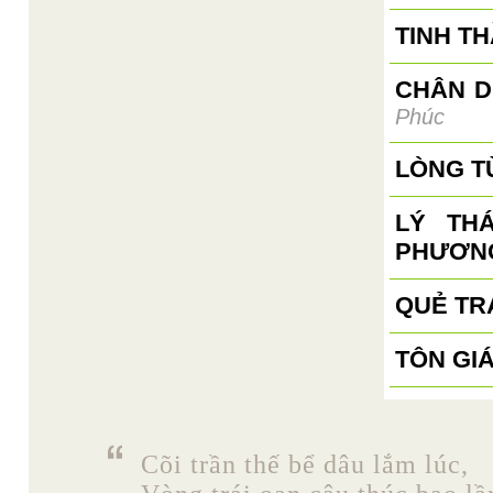
TINH T
CHÂN D
Phúc
LÒNG T
LÝ TH
PHƯƠN
QUẺ TR
TÔN GI
Cõi trần thế bể dâu lắm lúc,