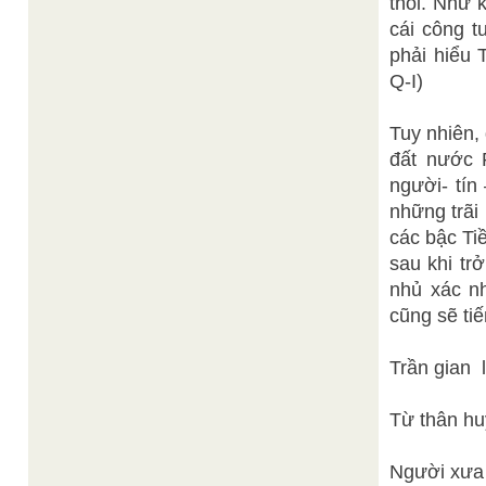
thôi. Như 
cái công t
phải hiểu 
Q-I)
Tuy nhiên,
đất nước 
người- tín
những trãi
các bậc Ti
sau khi tr
nhủ xác nh
cũng sẽ ti
Trần gian l
Từ thân hu
Người xưa 