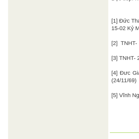
[1] Đức Th
15-02 Kỷ M
[2] TNHT-
[3] TNHT- 
[4] Đưc G
(24/11/69)
[5] Vĩnh N