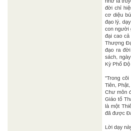
như là tru
đời chỉ hi
cơ diệu bú
đạo lý, dạ
con người 
đại cao cả
Thượng Đạo
đạo ra đờ
sách, ngày
Kỳ Phổ Độ 
"Trong cõi
Tiên, Phật
Chư môn đồ
Giáo tổ Th
là một Thi
đã được Đấ
Lời dạy này