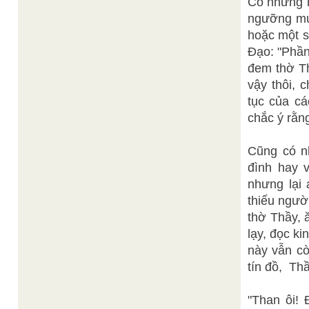
Có những n
ngưỡng mua
hoặc một s
Đạo: "Phần
đem thờ Th
vậy thôi, 
tục của c
chắc ý rằn
Cũng có n
đình hay 
nhưng lại 
thiếu ngườ
thờ Thầy, 
lạy, đọc k
này vẫn cò
tín đồ, Th
"Than ôi!