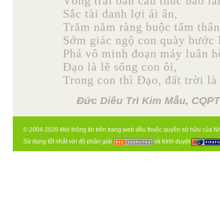
Vòng trái oan câu thúc bao lầ
Sắc tài danh lợi ái ân,
Trăm năm ràng buộc tấm thân
Sớm giác ngộ con quày bước l
Phá vô minh đoạn máy luân h
Đạo là lẽ sống con ôi,
Trong con thì Đạo, đất trời là
Đức Diêu Trì Kim Mẫu, CQPT
© 2004-2026 Mọi thông tin trên trang web đều thuộc quyền sở hữu của N
Sử dụng tốt nhất với độ phân giải
và trình duyệt