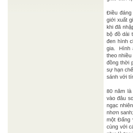
người, trộm cướp, lòng dạ rất xấu xa. ...
Ngài Lý Thái Bạch đời Đường và Đức Lý Giáo
Điều đáng 
Kim Dung
Tông Thời Tam Kỳ Phổ Độ
/
Bài viết này giới thiệu về tiền thân của đức Lý sống
giới xuất 
vào thời nhà Đường, Trung Hoa và ...
khi đã nhậ
Thiên Vương
Kỷ niệm tái thiết Vĩnh Nguyên Tự
/
bộ đồ dài 
Tinh
Kỷ niệm tái thiết Vĩnh Nguyên Tự _______ Bài nói
đen hình c
chuyện tại VĨNH NGUYÊN TỰ ngày 15-3 Đinh Hợi
(01-5-2007) [Ảnh: Đạo Trưởng ...
gia. Hình 
Wikipedia
Tóm Tắt Lịch Sử Phật Giáo
/
theo nhiều
EncyclopediaTiếng Việt
đồng thời 
Tóm tắt các diễn biến trong lịch sử Phật giáo Sự
phát triển của Phật giáo thời vua Asoka566-486
sự hạn chế 
TCN: Thích ...
sánh với tí
80 năm là 
vào đâu so
ngạc nhiên
nhơn sanh;
một Đấng v
cùng với c