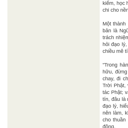
kiếm, học 
chi cho nề
Một thành 
bản là Ngũ
trách nhiệ
hỏi đạo lý
chiều mê t
"Trong hà
hữu, đừng
chay, đi c
Trời Phật,
tác Phật; 
tín, đâu l
đạo lý, hi
nên làm, k
cho thuần 
động.