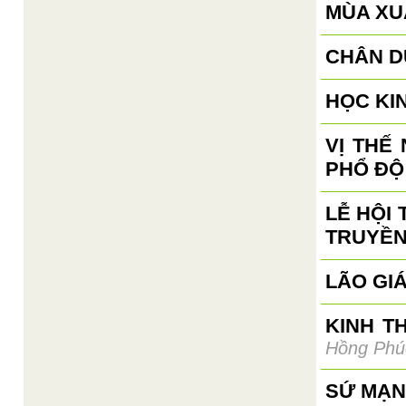
MÙA XUÂ
CHÂN D
HỌC KI
VỊ THẾ
PHỔ ĐỘ
LỄ HỘI
TRUYỀN
LÃO GI
KINH T
Hồng Phú
SỨ MẠN