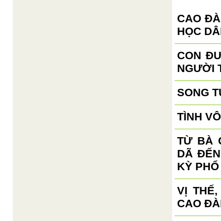
CAO ĐÀ
HỌC DÂ
CON ĐƯ
NGƯỜI 
SONG T
TÌNH V
TỪ BÀ 
DÃ ĐẾN
KỲ PHỔ
VỊ THẾ
CAO ĐÀ