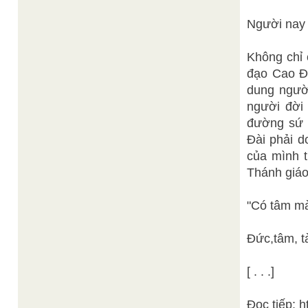
Người nay 
Không chỉ 
đạo Cao Đ
dung người
người đời 
đường sứ 
Đài phải d
của mình t
Thánh giáo
"Có tâm mà 
Đức,tâm, t
[ . . .]
Đọc tiếp: 