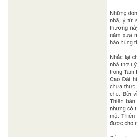
Những dòng
nhã, ý tứ
thương nà
năm xưa mà
hào hùng th
Nhắc lại c
nhà thơ Lý
trong Tam 
Cao Đài hế
chưa thực 
cho. Bởi v
Thiên bàn
nhưng có t
một Thiên 
được cho 