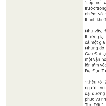
"tiếp nối
trước"trong
nhiệm vô c
thành khi 
Như vậy, r
thường lại
cả một giá
Nhưng đó l
Cao Đài l
một vận hộ
lên tầm vó
Đại Đạo T
"Khêu tỏ l
người lên 
đại dương 
phục vụ nh
Trời Đất."