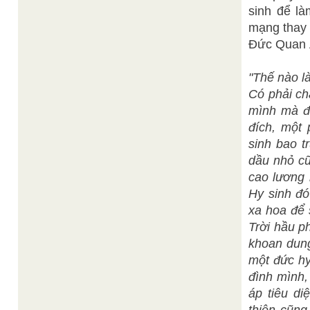
sinh để là
mạng thay 
Đức Quan 
"Thế nào l
Có phải ch
mình mà đi
đích, một
sinh bao t
dầu nhỏ cũ
cao lương 
Hy sinh đó
xa hoa để 
Trời hầu p
khoan dung
một đức hy
đình mình,
áp tiêu di