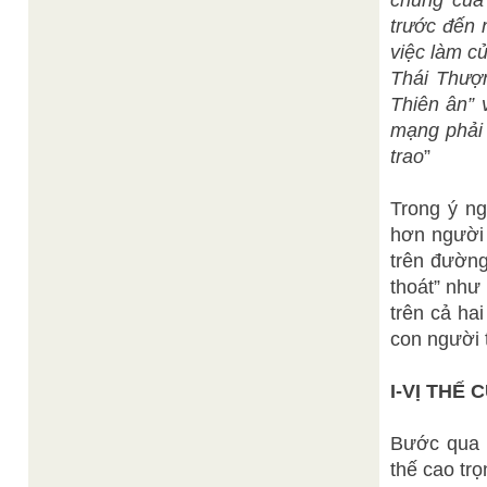
chung của
trước đến 
việc làm c
Thái Thượn
Thiên ân” 
mạng phải
trao
”
Trong ý ng
hơn người 
trên đường
thoát” như
trên cả ha
con người 
I-VỊ THẾ 
Bước qua 
thế cao trọ