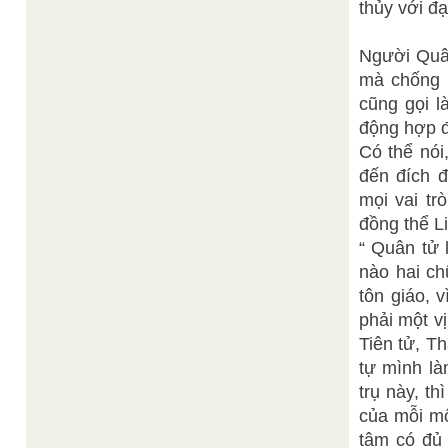
thủy với đạ
Người Quân
mà chống đ
cũng gọi l
động hợp đ
Có thể nói
đến đích đ
mọi vai tr
đồng thể L
“ Quân tử 
nào hai ch
tôn giáo, 
phải một v
Tiên tử, T
tự mình là
trụ này, th
của mỗi mô
tâm có đủ 