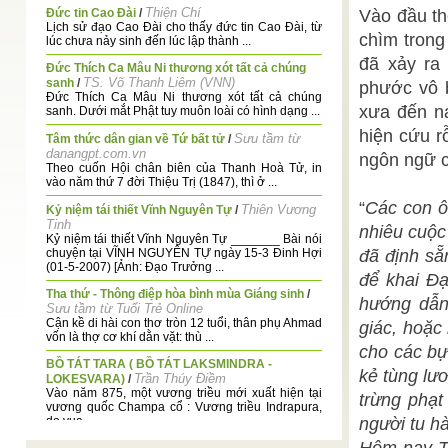
Thiện Chí
Đức tin Cao Đài
/
Vào đầu th
Lịch sử đạo Cao Đài cho thấy đức tin Cao Đài, từ
chìm trong
lúc chưa nảy sinh đến lúc lập thành ...
đã xảy ra
Đức Thích Ca Mâu Ni thương xót tất cả chúng
TS. Võ Thanh Liêm (VNN)
sanh
/
phước vô 
Đức Thích Ca Mâu Ni thương xót tất cả chúng
xưa đến na
sanh. Dưới mắt Phật tuy muôn loài có hình dạng ...
hiện cứu r
Sưu tầm từ
Tâm thức dân gian về Tứ bất tử
/
danangpt.com.vn
ngôn ngữ c
Theo cuốn Hội chân biên của Thanh Hoà Tử, in
vào năm thứ 7 đời Thiệu Trị (1847), thì ở ...
“
Các con ô
Thiên Vương
Kỷ niệm tái thiết Vĩnh Nguyên Tự
/
Tinh
nhiêu cuộc
Kỷ niệm tái thiết Vĩnh Nguyên Tự _______ Bài nói
chuyện tại VĨNH NGUYÊN TỰ ngày 15-3 Đinh Hợi
đã định sẵ
(01-5-2007) [Ảnh: Đạo Trưởng ...
để khai Đạ
Tha thứ - Thông điệp hòa bình mùa Giáng sinh
/
hướng dẫn 
Sưu tầm từ Tuổi Trẻ Online
Cận kề di hài con thơ tròn 12 tuổi, thân phụ Ahmad
giác, hoặc
vốn là thợ cơ khí dằn vặt: thù ...
cho các bự
BỒ TÁT TARA ( BỒ TÁT LAKSMINDRA -
kẻ tùng lươ
Trần Thúy Điềm
LOKESVARA)
/
Vào năm 875, một vương triều mới xuất hiện tại
trừng phạt
vương quốc Champa cổ : Vương triều Indrapura,
do vua ...
người tu hà