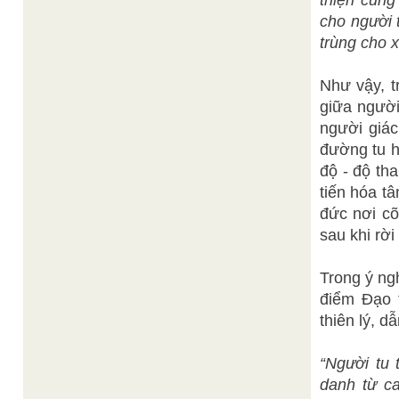
thiện cũng
cho người t
trùng cho x
Như vậy, t
giữa người
người giác
đường tu h
độ - độ th
tiến hóa t
đức nơi cõi
sau khi rời
Trong ý ng
điểm Đạo 
thiên lý, d
“Người tu
danh từ ca