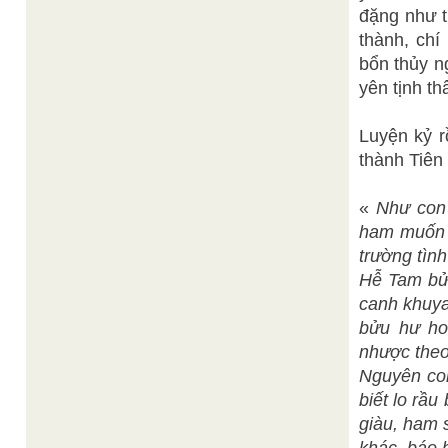
đặng như t
thành, chí
bổn thủy n
yên tịnh th
Luyện kỷ r
thành Tiên
«
Như con 
ham muốn m
trường tình
Hễ Tam bửu
canh khuya,
bửu hư ho
nhược theo
Nguyên con 
biết lo rầu
giàu, ham 