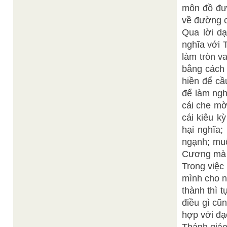
môn đồ đượ
về đường c
Qua lời dạ
nghĩa với T
làm tròn v
bằng cách 
hiền để cầ
để làm ngh
cái che mờ
cái kiêu k
hại nghĩa
ngạnh; muố
Cương mà k
Trong việc 
mình cho n
thành thì 
điều gì cũ
hợp với đạo