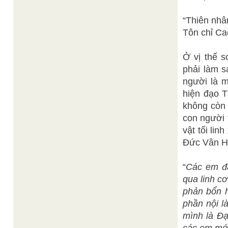
“Thiên nhâ
Tôn chỉ Cao
Ở vị thế s
phải làm s
người là m
hiện đạo T
không còn 
con người 
vật tối li
Đức Vân H
“
Các em đặ
qua linh c
phản bổn h
phần nội l
mình là Đạ