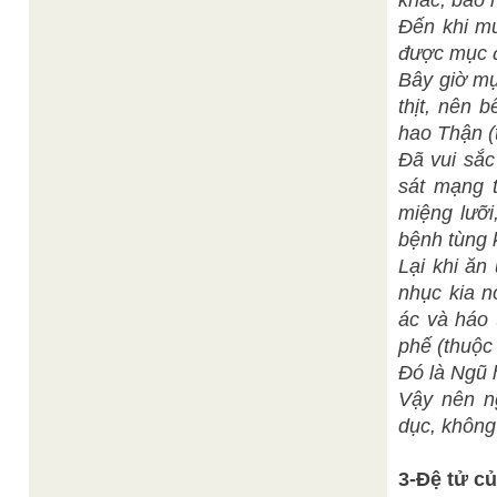
khác, báo 
Đến khi mư
được mục đ
Bây giờ mụ
thịt, nên 
hao Thận (
Đã vui sắc 
sát mạng 
miệng lưỡi
bệnh tùng 
Lại khi ăn
nhục kia n
ác và háo
phế (thuộc
Đó là Ngũ 
Vậy nên n
dục, không
3-Đệ tử củ