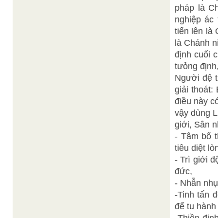
pháp là Ch
nghiệp ác
tiến lên l
là Chánh n
định cuối c
tưỏng định,
Người đệ t
giải thoát:
điều này c
vậy dùng L
giới, Sân n
- Tâm bố t
tiêu diệt l
- Trì giới 
đức,
- Nhẫn nhụ
-Tinh tấn đ
để tu hành