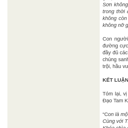
Sơn không 
trong thời
không còn
không nỡ g
Con người
đường cực 
đầy đủ các
chúng sanh
trội, hầu v
KẾT LUẬN
Tóm lại, v
Đạo Tam K
“C
on là mộ
Cùng với T