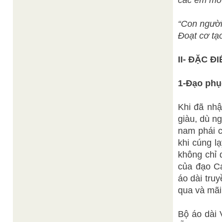
các em mới
“Con người l
Đoạt cơ tạo
II- ĐẶC 
1-Đạo phụ
Khi đã nhậ
giàu, dù ng
nam phái c
khi cúng l
không chỉ 
của đạo Ca
áo dài tru
qua và mãi
Bộ áo dài 