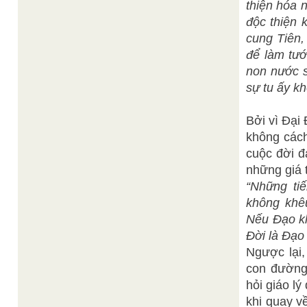
thiện hóa 
độc thiện 
cung Tiên,
để làm tướ
non nước s
sự tu ấy kh
Bởi vì Đại
không cách
cuộc đời đ
những giá 
“Những ti
không khê
Nếu Đạo khô
Đời là Đạo 
Ngược lại,
con đường 
hỏi giáo l
khi quay v