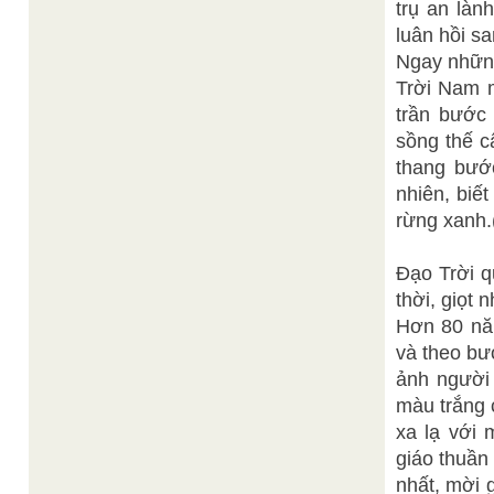
trụ an làn
luân hồi sa
Ngay những
Trời Nam 
trần bước
sồng thế c
thang bước
nhiên, biế
rừng xanh
Ðạo Trời q
thời, giọt
Hơn 80 năm
và theo bư
ảnh người 
màu trắng 
xa lạ với 
giáo thuần
nhất, mời 