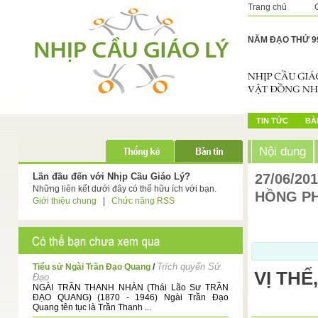
Trang chủ
NĂM ĐẠO THỨ 9
TIN TỨC
BÀI
Nội dung
Lần đầu đến với Nhịp Cầu Giáo Lý?
27/06/20
Những liên kết dưới đây có thể hữu ích với bạn.
HỒNG P
Giới thiệu chung
|
Chức năng RSS
Trích quyển Sử
Tiểu sử Ngài Trần Đạo Quang
/
VỊ THẾ
Đạo
NGÀI TRẦN THANH NHÀN (Thái Lão Sư TRẦN
ĐẠO QUANG) (1870 - 1946) Ngài Trần Đạo
Quang tên tục là Trần Thanh ...