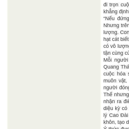
đi trọn cu
khẳng định
“Nếu đứng 
Nhưng trên
lượng. Con
hạt cát biế
có vô lượng
tận cùng c
Mỗi người
Quang Thái
cuộc hóa 
muôn vật, 
người đóng
Thế nhưng 
nhận ra đi
diệu kỳ có
lý Cao Đài
khôn, tạo 