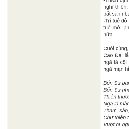
-Thiền địn
nghĩ thiện
bất sanh bấ
-Trí tuệ độ
tuệ mới ph
nữa.
Cuối cùng,
Cao Đài lắ
ngã là cội
ngã mạn hầ
Bổn Sư ban
Bổn Sư nhắ
Thiên thượ
Ngã là mầ
Tham, sân,
Chư thiện t
Vượt ra ng