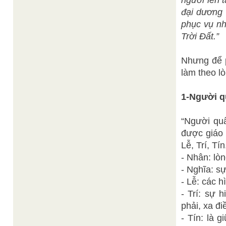
người lên 
đại dương 
phục vụ nh
Trời Đất.”
Nhưng để p
làm theo lò
1-Người q
“Người quâ
được giáo 
Lễ, Trí, Tín
- Nhân: lò
- Nghĩa: s
- Lễ: các 
- Trí: sự 
phải, xa điề
- Tín: là 