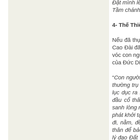
Đặt mình l
Tầm chánh 
4- Thế Th
Nếu đã thự
Cao Đài đã
vóc con ng
của Đức Di
“
Con người
thường trụ
lục dục ra
đầu cổ th
sanh lòng 
phát khởi t
đi, nằm, đ
thân để bả
lý đạo Đất