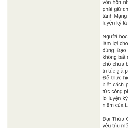
vốn hồn nh
phải giữ c
tánh Mạng 
luyện kỷ l
Người học 
làm lợi ch
đúng Đạo 
không bất 
chỗ chưa bi
tri túc giả 
Để thực hi
biết cách 
tức công ph
lo luyện k
niệm của L
Đại Thừa C
yêu trìu m