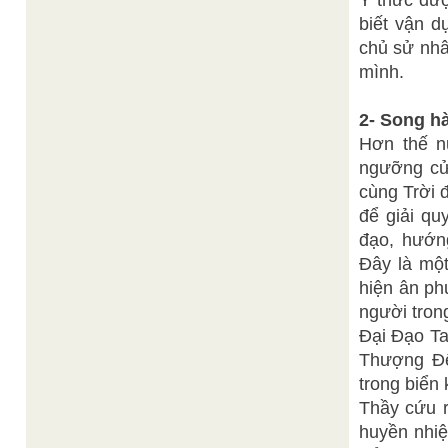
Ý thức đượ
biết vận d
chủ sử nhâ
mình.
2- Song h
Hơn thế n
ngưỡng cử
cùng Trời 
để giải qu
đạo, hướn
Đây là một
hiện ân ph
người tron
Đại Đạo Ta
Thượng Đế
trong biển
Thầy cứu r
huyền nhi