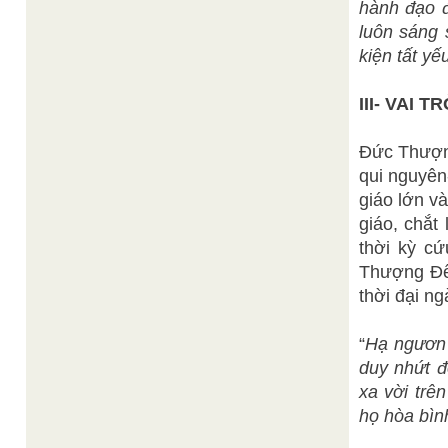
hành đạo đ
luôn sáng 
kiện tất yế
III- VAI 
Đức Thượng
qui nguyên
giáo lớn v
giáo, chắt
thời kỳ c
Thượng Đế
thời đại n
“
Hạ ngươn 
duy nhứt đ
xa vời trê
họ hòa bình