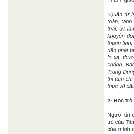
Thánh giáo
"
Quân tử l
toàn, tánh
thái, ưa l
khuyên đời
thanh tịnh
đến phải b
lo xa, thư
chánh. Bao
Trung Dung
thì tâm chí
thực vô cầ
2- Học trò
Người tín 
trò của Ti
của mình c