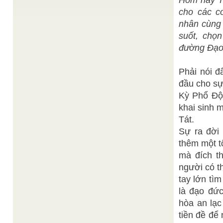
Hôm nay Th
ĐT. Chí Tín
KỶ YẾU CAO ĐÀI GIÁO LÝ 2
/
Nhân ngày mùng chín tháng Giêng là Khánh Đản
cho các c
của Đức Chí Tôn Ngọc Hoàng Thượng Đế, là
Thầy, là ...
nhân cùng 
suốt, chọn
Thánh giáo
KỶ YẾU CAO ĐÀI GIÁO LÝ 2
/
(TT) THANH nhàn ai hỡi muốn thanh nhàn, MINH
đường Đạo
triết rồi tâm sẽ được an, ĐỒNG ấu lo tu, già đạt
Đạo, TỬ ...
Ban Biên Tập
Người Được Chọn
/
Phải nói đ
" Quyền pháp không giao riêng cho ai, cho xã hội
đầu cho sự
nào, cho tôn giáo nào ; quyên pháp có ...
Kỳ Phổ Độ 
Đức BÁC NHÃ
Khai cơ để mở cửa Huyền,
/
THIỀN SƯ
khai sinh 
Pháp tu luyện huyền môn Bác Nhã, THÍCH, ĐẠO,
Tát.
NHO gồm cả thiên nhơn; Cũng đồng phá vọng
hiển chơn, Thành PHẬT nhập ...
Sự ra đời
Ngài Minh
Danh hiệu Đức Diêu Trì Kim Mẫu
/
thêm một t
Thiện
mà đích t
Trước hết, tôi xin giải nghĩa tám chữ " Diêu Trì Kim
Mẫu, Vô Cực Từ Tôn" cho môn sanh ...
người có t
tay lớn tì
là đạo đứ
hòa an lạc
tiền đề để 