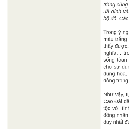
trắng cũng
đã dính và
bộ đồ. Các
Trong ý ng
màu trắng 
thấy được.
nghĩa… tro
sống tòan
cho sự dun
dung hòa, 
đồng trong 
Như vậy, t
Cao Đài đã
tộc với tí
đồng nhân 
duy nhất đ