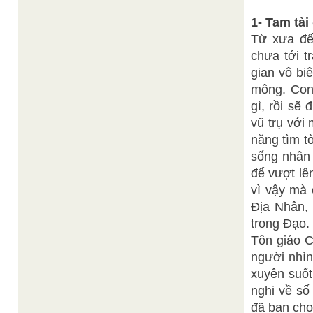
1- Tam tà
Từ xưa đến
chưa tới t
gian vô bi
mông. Con 
gì, rồi sẽ
vũ trụ với
năng tìm tò
sống nhân 
để vượt lê
vì vậy mà
Địa Nhân, 
trong Đạo.
Tôn giáo C
người nhìn
xuyên suốt
nghi về số
đã ban cho