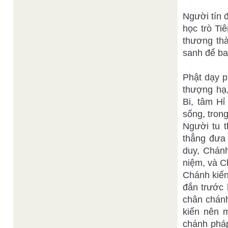
Người tín 
học trò Ti
thương thà
sanh để ba
Phật dạy p
thượng hạ,
Bi, tâm Hỉ
sống, trong
Người tu 
thẳng đưa
duy, Chán
niệm, và C
Chánh kiến
đắn trước 
chân chánh
kiến nên m
chánh phá