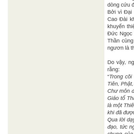
dòng cứu đ
Bởi vì Đại
Cao Đài kh
khuyến thi
Đức Ngọc 
Thần cùng 
ngươn là t
Do vậy, n
rằng:
“
Trong cõi
Tiên, Phật
Chư môn đồ
Giáo tổ Th
là một Thi
khi đã đượ
Qua lời dạ
đạo, tức n