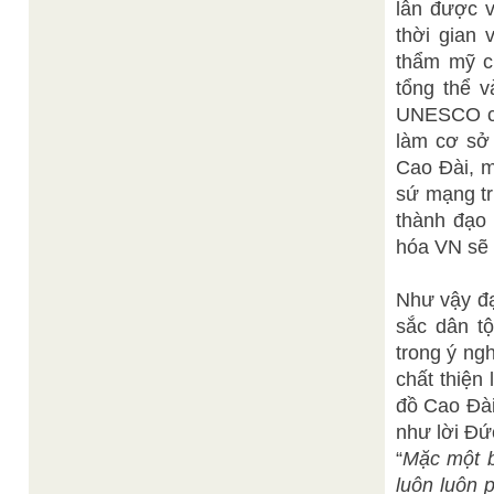
lẫn được v
thời gian 
thẩm mỹ củ
tổng thể 
UNESCO côn
làm cơ sở 
Cao Đài, m
sứ mạng tr
thành đạo 
hóa VN sẽ t
Như vậy đạ
sắc dân tộ
trong ý ngh
chất thiện
đồ Cao Đài
như lời Đứ
“
Mặc một b
luôn luôn 