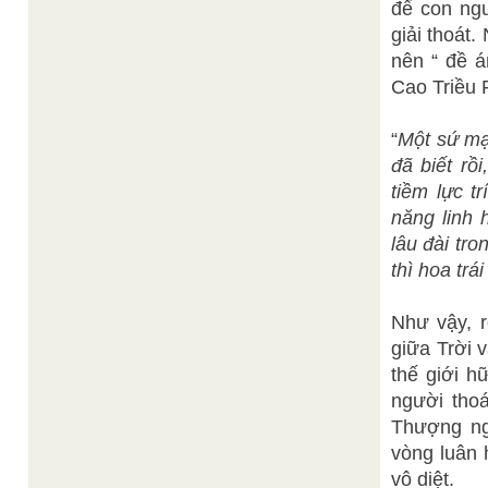
để con ng
giải thoát
nên “ đề á
Cao Triều P
“
Một sứ mạ
đã biết rồ
tiềm lực t
năng linh 
lâu đài tro
thì hoa trá
Như vậy, r
giữa Trời v
thế giới h
người thoá
Thượng ng
vòng luân 
vô diệt.