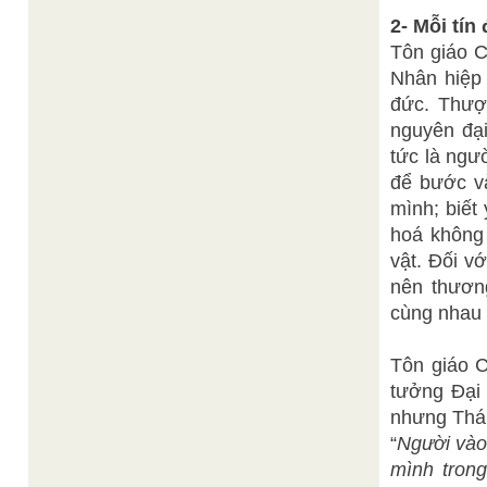
2- Mỗi tín
Tôn giáo C
Nhân hiệp 
đức. Thượ
nguyên đại
tức là ngư
để bước v
mình; biết
hoá không 
vật. Đối vớ
nên thươn
cùng nhau 
Tôn giáo C
tưởng Đại 
nhưng Thán
“
Người vào 
mình trong