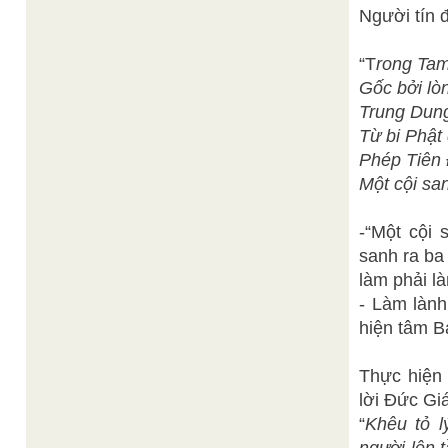
Người tín 
“T
rong Tam
Gốc bởi lò
Trung Dung
Từ bi Phật
Phép Tiên 
Một cội sa
-“Một cội
sanh ra ba 
làm phải l
- Làm lành
hiện tâm B
Thực hiện 
lời Đức Gi
“
Khêu tỏ l