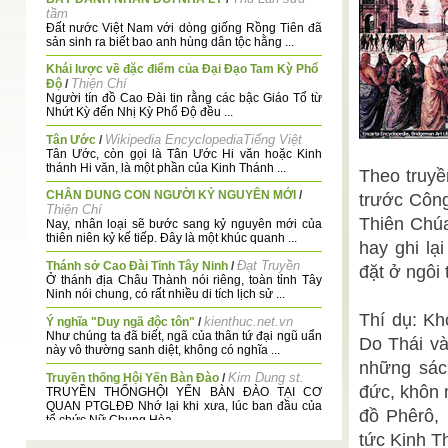
tầm
Đất nước Việt Nam với dòng giống Rồng Tiên đã
sản sinh ra biết bao anh hùng dân tộc hằng ...
Khái lược về đặc điểm của Đại Đạo Tam Kỳ Phổ
Thiện Chí
Độ
/
Người tín đồ Cao Đài tin rằng các bậc Giáo Tổ từ
Nhứt Kỳ đến Nhị Kỳ Phổ Độ đều ...
Wikipedia EncyclopediaTiếng Việt
Tân Ước
/
Tân Ước, còn gọi là Tân Ước Hi văn hoặc Kinh
thánh Hi văn, là một phần của Kinh Thánh ...
Theo truyề
CHÂN DUNG CON NGƯỜI KỶ NGUYÊN MỚI
/
trước Công
Thiện Chí
Thiên Chúa
Nay, nhân loại sẽ bước sang kỷ nguyên mới của
thiên niên kỷ kế tiếp. Đây là một khúc quanh ...
hay ghi lạ
Đạt Truyền
Thánh sở Cao Đài Tỉnh Tây Ninh
/
đặt ở ngôi 
Ở thánh địa Châu Thành nói riêng, toàn tỉnh Tây
Ninh nói chung, có rất nhiều di tích lịch sử ...
Thí dụ: Kh
kienthuc.net.vn
Ý nghĩa "Duy ngã độc tôn"
/
Như chúng ta đã biết, ngã của thân tứ đại ngũ uẩn
Do Thái và
này vô thường sanh diệt, không có nghĩa ...
những sác
Kim Dung st.
Truyền thống Hội Yến Bàn Đào
/
đức, khôn 
TRUYỀN THỐNGHỘI YẾN BÀN ĐÀO TẠI CƠ
QUAN PTGLĐĐ Nhớ lại khi xưa, lúc ban đầu của
đồ Phêrô,
tổ chức Nữ Chung Hòa ...
tức Kinh T
Ban Biên Tập