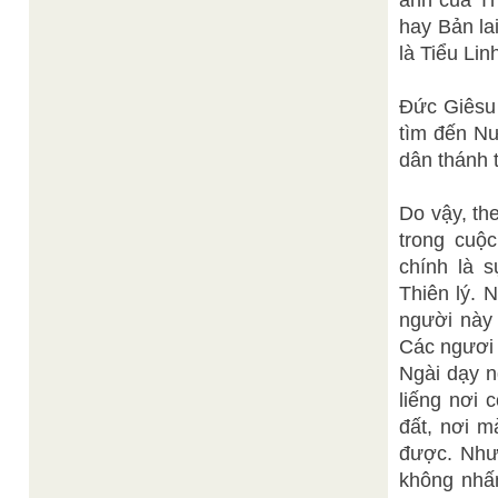
ảnh của Th
hay Bản la
là Tiểu Li
Đức Giêsu 
tìm đến Nư
dân thánh 
Do vậy, th
trong cuộc
chính là s
Thiên lý. 
người này
Các ngươi 
Ngài dạy n
liếng nơi 
đất, nơi 
được. Nhưn
không nhấ