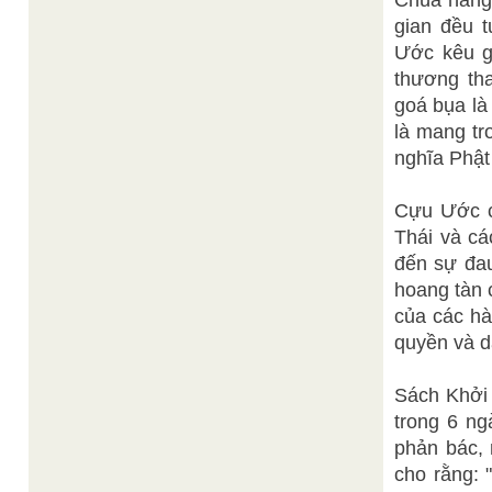
Chúa nâng 
gian đều 
Ước kêu gọ
thương tha
goá bụa là
là mang tr
nghĩa Phật
Cựu Ước c
Thái và cá
đến sự đau
hoang tàn 
của các hà
quyền và d
Sách Khởi 
trong 6 ng
phản bác, 
cho rằng: 