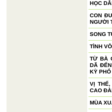
HỌC DÂ
CON ĐƯ
NGƯỜI 
SONG T
TÌNH V
TỪ BÀ 
DÃ ĐẾN
KỲ PHỔ
VỊ THẾ
CAO ĐÀ
MÙA XUÂ