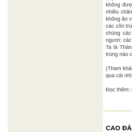
không được
nhiều chân
không ăn v
các côn tr
chúng các
ngươi: các
Ta là Thán
trùng nào c
(Tham khảo
qua cái nh
Đọc thêm: 
CAO ĐÀ