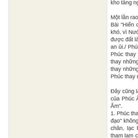
kho tàng n
Một lần ra
Bài "Hiến
khó, vì Nư
được đất l
an ủi./ Ph
Phúc thay 
thay những
thay những
Phúc thay n
Đây cũng l
của Phúc 
Âm".
1. Phúc th
đạo" không
chân, lạc
tham lam c