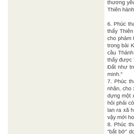
thương yêu
Thiên hành
6. Phúc th
thấy Thiên
cho phàm t
trong bài 
cầu Thánh 
thấy được 
Đất như tr
minh."
7. Phúc t
nhân, cho 
dựng một x
hỏi phải c
lan ra xã 
vậy mới ho
8. Phúc th
"bắt bớ" d