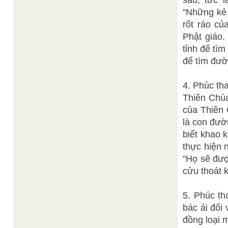
sầu, tức l
"Những kẻ 
rốt ráo củ
Phật giáo.
tỉnh để tìm
để tìm đườn
4. Phúc th
Thiên Chúa
của Thiên
là con đườ
biết khao 
thực hiện 
"Họ sẽ đượ
cửu thoát k
5. Phúc th
bác ái đối
đồng loại 