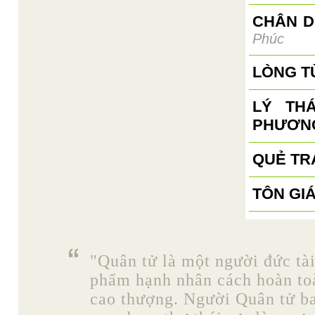
CHÂN D
Phúc
LÒNG T
LÝ TH
PHƯƠN
QUẺ TR
TÔN GI
"Quân tử là một người đức tài
phẩm hạnh nhân cách hoàn toà
cao thượng. Người Quân tử b