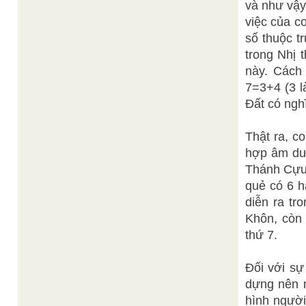
và như vậy
việc của c
số thuộc t
trong Nhị 
này. Cách 
7=3+4 (3 l
Đất có ng
Thật ra, c
hợp âm dươ
Thánh Cựu 
quẻ có 6 h
diễn ra tr
Khôn, còn
thứ 7.
Đối với sự
dựng nên m
hình người