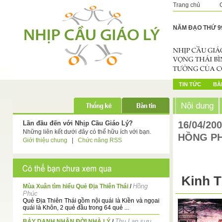
Trang chủ
NĂM ĐẠO THỨ 9
TIN TỨC
BÀI
Nội dung
Lần đầu đến với Nhịp Cầu Giáo Lý?
16/04/20
Những liên kết dưới đây có thể hữu ích với bạn.
HỒNG P
Giới thiệu chung
|
Chức năng RSS
Kinh 
Hồng
Mùa Xuân tìm hiểu Quẻ Địa Thiên Thái
/
Phúc
Quẻ Địa Thiên Thái gồm nội quái là Kiền và ngọai
quái là Khôn, 2 quẻ đầu trong 64 quẻ ...
Thu Lan sưu
BẢY DANH NHÂN ĐỜI NHÀ LÝ
/