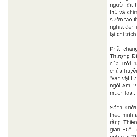
người đã 
thú và chi
sườn tạo t
nghĩa đen 
lại chỉ trích
Phải chăn
Thượng Đế,
của Trời 
chứa huyền
"vạn vật tư
ngôi Âm: "
muôn loài.
Sách Khởi 
theo hình 
rằng Thiê
gian. Điều