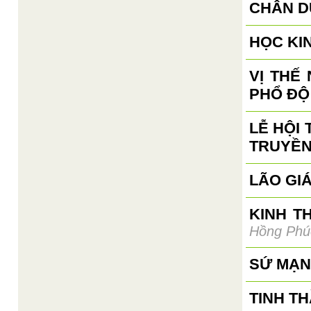
CHÂN D
HỌC KI
VỊ THẾ
PHỔ ĐỘ
LỄ HỘI
TRUYỀN
LÃO GI
KINH T
Hồng Phú
SỨ MẠN
TINH T