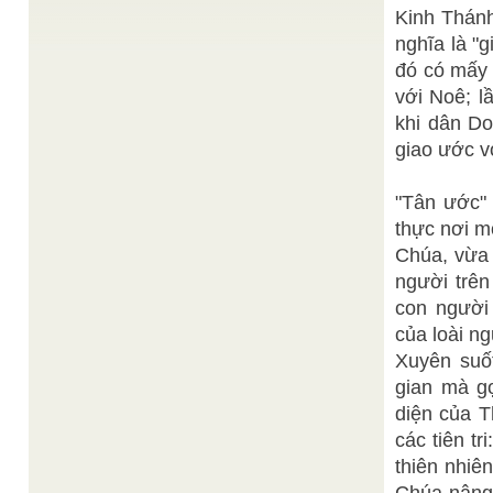
Năm Mới Tư Tưởng Mới
/
Kinh Thán
Nếu kể từ đêm giao thừa Bính Dần 1926 đến giao
thừa Ất Mùi 2015 này thì người Cao Đài ...
nghĩa là "g
Đức Hộ
Khai tịch Đạo và Khai minh Đại Đạo
/
đó có mấy 
Pháp Phạm Công Tắc
Đại Đạo khai minh kỳ ba độ tận nhân loại trên mọi
với Noê; l
phương diện của cuộc đời. Thế nên sứ ...
khi dân Do
NGUỒN GỐC THIÊNG LIÊNG CỦA BẢN THÁNH
giao ước vớ
Thánh giáo
DỤ QUY ĐIỀU Cơ Quan PTGLĐĐ
/
THƯỢNG trí NGỌC tâm hãy ráng giồi, TRUNG
kiên, LỊCH lãm đạo như đời, NHỰT tăng NGUYỆT
"Tân ước" 
tụ tuần nhi tiến, Giáng điển ...
thực nơi m
Đạt Tường
PHỔ CÁO CHÚNG SANH
/
Ngay sau khi tiếp xúc với ông Le Fol để khai báo
Chúa, vừa
hoạt động và gởi tờ tuyên bố: "Chúng ...
người trên
con người
của loài ng
Xuyên suốt
gian mà gọ
diện của T
các tiên t
thiên nhiên