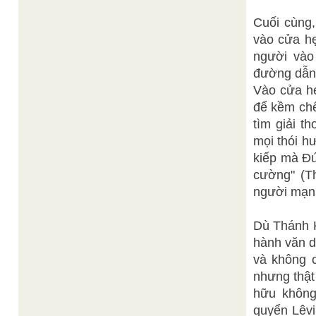
Cuối cùng
vào cửa hẹ
người vào
đường dẫn 
Vào cửa hẹ
để kềm chế
tìm giải t
mọi thói h
kiếp mà Đứ
cường" (T
người mạn
Dù Thánh 
hành văn do
và không c
nhưng thật
hữu không
quyển Lêvi