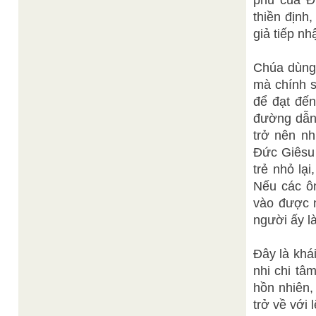
phu của Đứ
thiền định
giả tiếp n
Chúa dùng c
mà chính s
để đạt đến
đường dẫn
trở nên nh
Đức Giêsu 
trẻ nhỏ lại
Nếu các ô
vào được n
người ấy là
Đây là khá
nhi chi tâ
hồn nhiên,
trở về với 