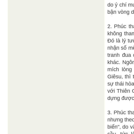
do ý chí m
bận vòng da
2. Phúc th
không tha
Đó là lý t
nhận số mệ
tranh đua 
khác. Ngôn
mích lòng
Giêsu, thì
sự thái hòa
với Thiên 
dựng được 
3. Phúc th
nhưng theo
biến", do 