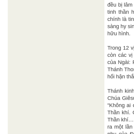
đều bị lâm
tinh thần 
chính là t
sàng hy sin
hữu hình.
Trong 12 v
còn các vị
của Ngài: 
Thánh Tho
hối hận th
Thánh kin
Chúa Giêsu
"Không ai 
Thần khí. C
Thần khí… 
ra một lần