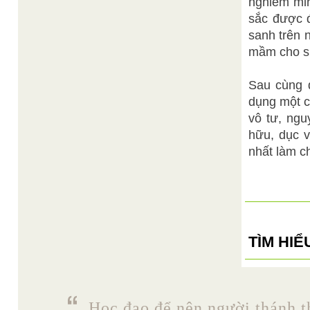
nghiêm min
sắc được đ
sanh trên 
mầm cho sự
Sau cùng đ
dụng một c
vô tư, ngu
hữu, dục v
nhất làm c
TÌM HI
Học đạo để nên người thánh t