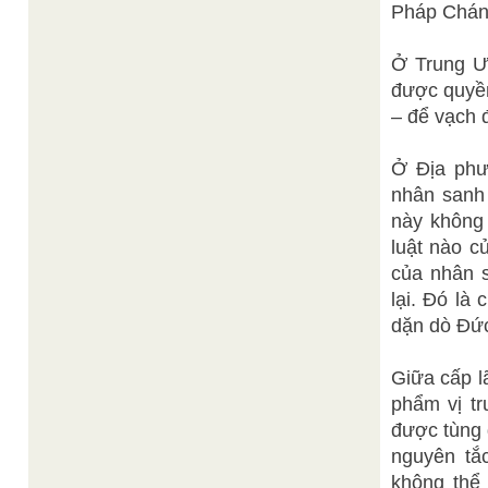
Pháp Chánh
Ở Trung Ư
được quyền
– để vạch 
Ở Địa phư
nhân sanh 
này không 
luật nào c
của nhân s
lại. Đó là
dặn dò Đức
Giữa cấp l
phẩm vị tr
được tùng 
nguyên tắ
không thể