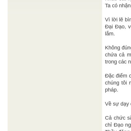
Thứ Năm, 07/02/2008, 08:02 TTO - Khách du lịch
Ta có nhận
đến Quảng Bình nếu chỉ biết đến "đệ nhất động"
Phong Nha thì ...
Vì lời lẽ 
Ban Biên Tập
KHÔN ĐẠO THUẬN NHU
/
Đặc biệt , đối với Nữ phái, thánh nhân thường dạy
Đại Đạo, v
Đạo Khôn phù hợp với Âm tính mềm mại, ...
lắm.
Thiện Chí
THƯỢNG ĐỨC VÔ TRANH
/
LIỄU giải (1) cho đời nhẹ tội khiên(2 TÂM người
Bồ Tát(3) rộng vô biên CHƠN như bất động,(4)
Không đúng
chơn như ...
chứa cả m
SƯU
TÌM HIỂU ĐỨC TIN TÔN GIÁO (tiếp theo)
/
trong các 
TẦM
Tôi thật sự tin rằng, con người cần trở về với đức
tin, với tôn giáo, bởi không thể giải ...
Đặc điểm 
chúng tôi 
pháp.
Về sự dạy 
Cả chức sắ
chỉ Đạo ng