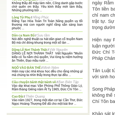
ngày Rằm 
Không thầy đố mày làm nên, Công danh gặp bước
chớ quên ơn thầy. Yêu kính thầy mới làm thầy,
Tôn liền 
Những phường bội ...
chỉ nam ch
Hồng Phúc
Lòng Từ Phụ
/
trật tự. S
Đấng Tạo Hóa Toàn Tri Toàn Năng quyền uy tối
thượng mà con người nghĩ rằng sẵn sàng ban
trọng dườn
phước ...
Sưu tầm
Dân ca Nam Bộ
/
Nói đến nghệ thuật ca hát dân gian cổ truyền Nam
Hiện nay P
Bộ mà chỉ đóng khung trong một số làn ...
luận người
Viêt Nguyên
Dâng Lễ Nơi Thánh Thất
/
Đức Chí T
DÂNG LỄ NƠI THÁNH THẤT Việt Nguyên "Muôn
kiếp có Ta nắm chủ quyền, Vui lòng tu niệm hưởng
Pháp Chánh
ân Thiên, Đạo mầu rưới ...
Minh Niệm
NGÕ VÀO BẢN THỂ
/
Tân Luật tù
Hiện nay các nhà khoa học đều cho rằng những gì
mà chúng ta nhìn thấy trong thực tại đều ...
với sinh h
Ban Biên Tập
Câu chuyện bánh thật bánh vẽ
/
Vào dịp khai mạc Văn Phòng Phổ Thông Giáo Lý,
Song Pháp 
Rằm tháng Giêng năm Ất Tỵ 1965, Đức Chí Tôn ...
không thể 
Thiện Quang
Cao Đài
/
Vào năm 1927, trong một đàn cơ tại Cần Thơ, Đức
Chí Tôn ba
Ngọc Hoàng Thượng Đế đã cho một bài thơ ...
Tuoi Tre
Kỳ vĩ động Tiên Sơn (Quảng Bình)
/
Khảo sát k
Online - Lam Giang