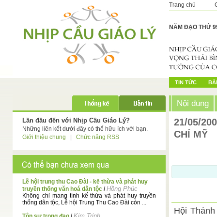
Trang chủ
NĂM ĐẠO THỨ 9
TIN TỨC
BÀI
Nội dung
Lần đầu đến với Nhịp Cầu Giáo Lý?
21/05/20
Những liên kết dưới đây có thể hữu ích với bạn.
CHÍ MỸ
Giới thiệu chung
|
Chức năng RSS
Lễ hội trung thu Cao Đài - kế thừa và phát huy
Hồng Phúc
truyền thống văn hoá dân tộc
/
Không chỉ mang tính kế thừa và phát huy truyền
thống dân tộc, Lễ hội Trung Thu Cao Đài còn ...
Hội Thánh
Kim Trinh
Tôn sư trọng đạo
/