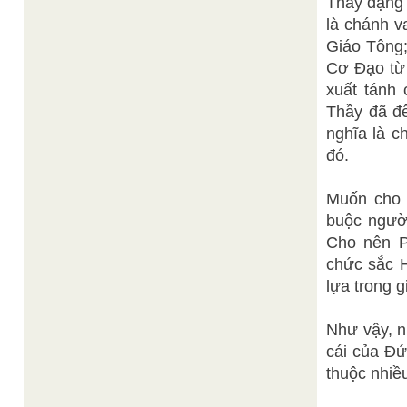
Thầy đặng 
là chánh v
Giáo Tông;
Cơ Đạo từ c
xuất tánh 
Thầy đã đế
nghĩa là c
đó.
Muốn cho n
buộc ngườ
Cho nên P
chức sắc 
lựa trong g
Như vậy, n
cái của Đứ
thuộc nhiều