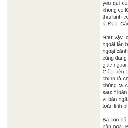
yêu quí cu
không có lũ
thái kinh cu
là Đạo. Ca
Như vậy, c
ngoài lẫn 
ngoại cảnh
cũng đang â
giặc ngoại
Giặc bên tr
chính là c
chúng ta c
sau: "Toàn 
vì bản nga
toàn linh p
Ba con hổ l
bản ngã. B