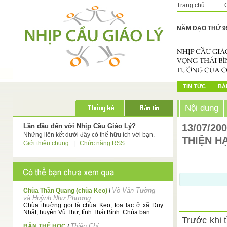
Trang chủ
NĂM ĐẠO THỨ 9
TIN TỨC
BÀI
Nội dung
Lần đầu đến với Nhịp Cầu Giáo Lý?
13/07/20
Những liên kết dưới đây có thể hữu ích với bạn.
THIỆN H
Giới thiệu chung
|
Chức năng RSS
Võ Văn Tường
Chùa Thần Quang (chùa Keo)
/
và Huỳnh Như Phương
Chùa thường gọi là chùa Keo, tọa lạc ở xã Duy
Nhất, huyện Vũ Thư, tỉnh Thái Bình. Chùa ban ...
Trước khi t
Thiện Chí
BẢN THỂ HỌC
/