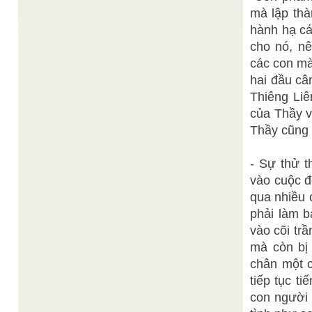
Văn minh nhân loại còn thiếu một cái gì, giá trị con
mà lập tha
người còn thiếu yếu tố nào đó để ...
hành hạ ca
CÁC VĂN KIỆN “LUẬT ĐẠO”căn bản áp dụng
Thiện Chí
cho Cơ Quan từ khi thành lập CQ:
/
cho nó, nê
CÁC VĂN KIỆN “LUẬT ĐẠO”căn bản áp dụng cho
các con mà
Cơ Quan khi thành lập CQ: ...
hai đầu câ
Thiện Chí
Tổng quan về con người
/
Lịch sử của tư tưởng nhân loại là một hành trình
Thiêng Liêng
tìm kiếm lời giải đáp cho những câu hỏi ...
của Thầy v
THANH GIÁO
Thánh giáo Đức Giáo Tông
/
Thầy cũng 
Thương thay cho nhơn loại trong thời kỳ mạt kiếp
này, cộng nghiệp đến giờ nên dịch bệnh lan tràn ...
Hội thảo Dân Tộc Nhạc Học thế giới lần thứ 51
/
- Sự thử t
Tuổi Trẻ Online
vào cuộc đơ
Nhạc sư Nguyễn Vĩnh Bảo được vinh danh tại Hội
thảo quốc tế TTO - Hội thảo Dân Tộc Nhạc Học ...
qua nhiều c
phải làm b
vào cõi trâ
mà còn bị
chân một ch
tiếp tục ti
con người 