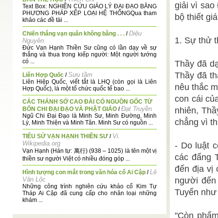
giải vì s
Text Box: NGHIÊN CỨU GIÁO LÝ ĐẠI ĐẠO BẰNG
PHƯƠNG PHÁP XẾP LOẠI HỆ THỐNGQua tham
bộ thiết gia
khảo các đề tài ...
Diệu
Chiến thắng vạn quân không bằng . . .
/
1. Sự thử 
Nguyên
Đức Vạn Hạnh Thiền Sư cũng có lần dạy về sự
thắng và thua trong kiếp người: Một người tướng
có ...
Thầy đã d
Thầy đã th
Sưu tầm
Liên Hợp Quốc
/
Liên Hiệp Quốc, viết tắt là LHQ (còn gọi là Liên
nêu thắc mắ
Hợp Quốc), là một tổ chức quốc tế bao ...
con cái củ
CÁC THÁNH SỞ CAO ĐÀI CÓ NGUỒN GỐC TỪ
Đạt Truyền
BỐN CHI ĐẠI ĐẠO VÀ PHẬT GIÁO
/
nhiên, Thầy
Ngũ Chi Đại Đạo là Minh Sư, Minh Đường, Minh
chẳng vì t
Lý, Minh Thiện và Minh Tân. Minh Sư có nguồn ...
Vi.
TIỂU SỬ VẠN HẠNH THIỀN SƯ
/
Wikipedia.org
- Do luật 
Vạn Hạnh (Hán tự: 萬行) (938 – 1025) là tên một vị
các đấng 
thiền sư người Việt có nhiều đóng góp ...
đến địa vi
Lê
Hình tượng con mắt trong văn hóa cổ Ai Cập
/
Văn Lộc
người đến
Những công trình nghiên cứu khảo cổ Kim Tự
Tuyển như
Tháp Ai Cập đã cung cấp cho nhân loại những
khám ...
Nhịp cầu giáo lý
Lẽ sống thật
/
"Còn phẩm