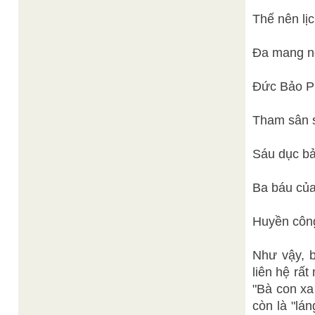
Thế nên lịc
Đa mang nghi
Đức Bảo P
Tham sân s
Sáu dục b
Ba báu củ
Huyền công
Như vậy, ba
liên hệ rấ
"Bà con xa
còn là "lá