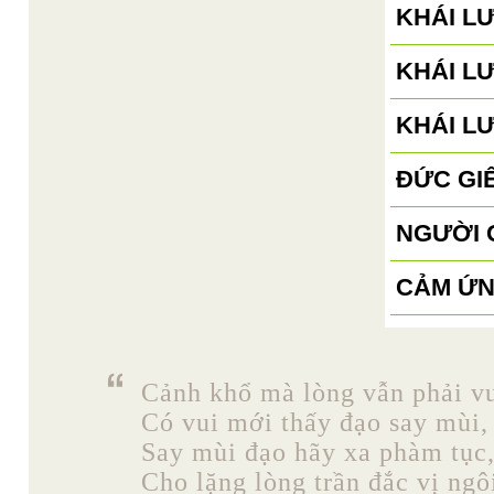
KHÁI L
KHÁI L
KHÁI L
ĐỨC GI
NGƯỜI 
CẢM Ứ
Cảnh khổ mà lòng vẫn phải vu
Có vui mới thấy đạo say mùi,
Say mùi đạo hãy xa phàm tục
Cho lặng lòng trần đắc vị ngô