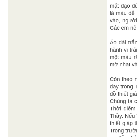
mặt đạo đư
là màu dễ
vào, người
Các em nên 
Áo dài tră
hành vi trá
một màu râ
mờ nhạt và
Còn theo ng
dạy trong T
đồ thiết gi
Chúng ta câ
Thời điểm 
Thầy. Nếu 
thiết giáp 
Trong trườn