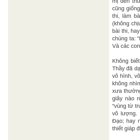
mị đến thư
cũng giống
thi, làm ba
(không chịu
bài thi, hay
chúng ta: 
Và các con
Không biết 
Thầy đã dạ
vô hình, vô
không nhìn
xưa thường 
giây nào r
"vùng từ t
vô lượng. 
Đạo; hay no
thiết giáp 