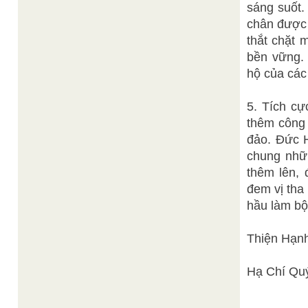
sáng suốt.
chân được đ
thắt chặt 
bền vững.
hộ của cá
5. Tích cự
thêm công n
đảo. Đức 
chung nhữn
thêm lên, đ
đem vị tha 
hầu làm bô
Thiện Hạn
Hạ Chí Quý