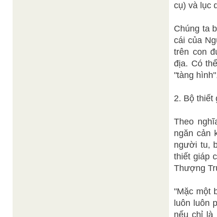
cụ) và lục 
Chúng ta bi
cái của Ng
trên con đư
địa. Có th
"tàng hình
2. Bộ thiết 
Theo nghĩa 
ngăn cản k
người tu, b
thiết giáp 
Thượng Tru
"Mặc một b
luôn luôn ph
nếu chỉ la