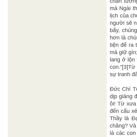
chân tướng
mà Ngài t
lịch của c
người sẽ 
bẩy, chún
hơn là chu
tiện để ra
mà giữ gì
lang ở lộn
con."[3]Từ 
sự tranh đ
Đức Chí Tôn
dịp giáng 
ôi! Từ xưa 
đến cấu xe
Thầy là Đ
chăng? Và c
là các con