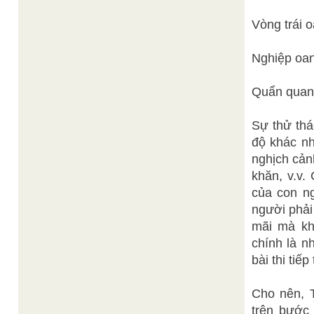
Vòng trái
Nghiệp oan
Quẩn quanh
Sự thử tha
độ khác nh
nghịch cản
khăn, v.v. C
của con ng
người phải đ
mãi mà kh
chính là 
bài thi tiê
Cho nên, Th
trên bước 