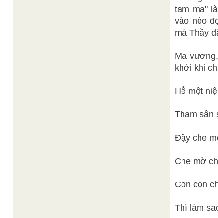
tam ma" là 
vào nẻo đo
mà Thầy đ
Ma vương, a
khởi khi ch
Hễ một niê
Tham sân si
Đậy che mô
Che mờ chơ
Con còn ch
Thì làm sao