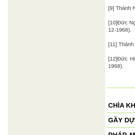
[9] Thánh 
[10]Đức N
12-1968).
[11] Thánh
[12]Đức H
1968).
CHÌA K
GẦY DỰ
PHÁP M