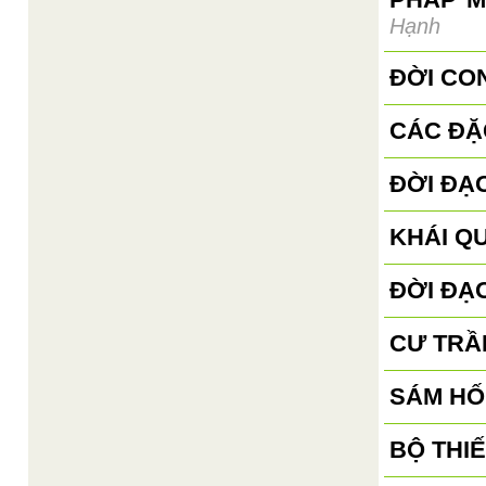
Hạnh
ĐỜI CON
CÁC ĐẶ
ĐỜI ĐẠ
KHÁI Q
ĐỜI ĐẠ
CƯ TRẦ
SÁM HỐ
BỘ THI