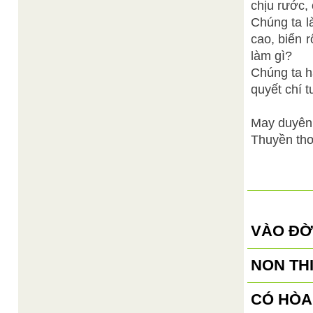
chịu rước, 
Chúng ta l
cao, biển 
làm gì?
Chúng ta h
quyết chí 
May duyên 
Thuyền thơ
VÀO ĐỜI
NON TH
CÓ HÒA