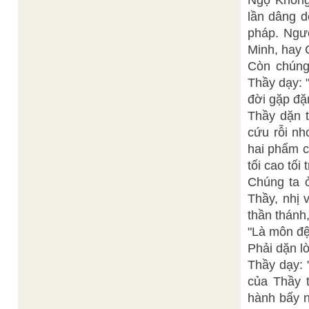
Ngộ Không
lần dâng 
pháp. Ngư
Minh, hay
Còn chúng
Thầy dạy: 
đời gặp đặ
Thầy dặn 
cứu rỗi nh
hai phẩm c
tối cao tối
Chúng ta ở
Thầy, nhị
thần thánh
"Là môn đ
Phải dặn l
Thầy dạy: 
của Thầy 
hành bấy n