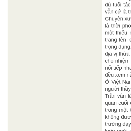
dù tuổi tá
vẫn cứ là t
Chuyện xưa
là thời ph
một thiếu 
trang lên 
trọng dụng
địa vị thừ
cho nhiệm 
nối tiếp nh
đều xem nà
Ở Việt Nam
người thầy
Trần vẫn l
quan cuối
trong một 
không được
trường dạy