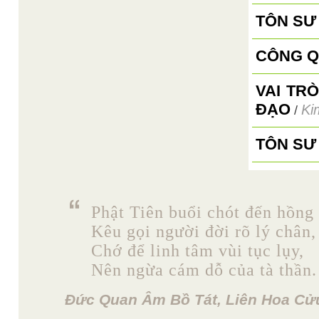
TÔN SƯ
CÔNG Q
VAI TRÒ
ĐẠO
Ki
/
TÔN SƯ
Phật Tiên buổi chót đến hồng 
Kêu gọi người đời rõ lý chân,
Chớ để linh tâm vùi tục lụy,
Nên ngừa cám dỗ của tà thần.
Đức Quan Âm Bồ Tát, Liên Hoa Cửu