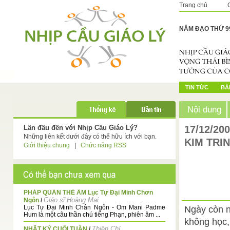
Trang chủ
NĂM ĐẠO THỨ 9
TIN TỨC
BÀI
Nội dung
Lần đầu đến với Nhịp Cầu Giáo Lý?
17/12/20
Những liên kết dưới đây có thể hữu ích với bạn.
KIM TRI
Giới thiệu chung
|
Chức năng RSS
PHÁP QUÁN THẾ ÂM Lục Tự Đại Minh Chơn
Giáo sĩ Hoàng Mai
Ngôn
/
Lục Tự Đại Minh Chân Ngôn - Om Mani Padme
Ngày còn n
Hum là một câu thần chú tiếng Phạn, phiên âm ...
không học,
Thiện Chí
NHẬT KÝ CUỐI TUẦN
/