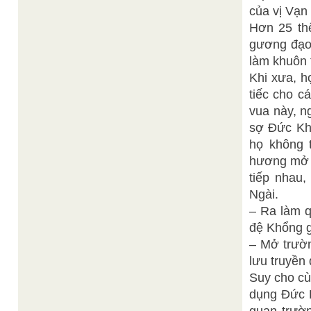
của vị Vạn
Hơn 25 thế
gương đạo 
làm khuôn 
Khi xưa, h
tiếc cho c
vua này, n
sợ Đức Khổ
họ không 
hương mở t
tiếp nhau,
Ngài.
– Ra làm q
đệ Khổng g
– Mở trườn
lưu truyền
Suy cho cù
dụng Đức K