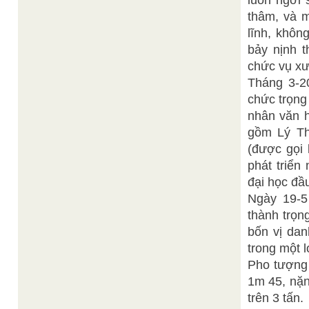
luôn ngời 
thâm, và 
lĩnh, khôn
bảy nịnh t
chức vụ xư
Tháng 3-2
chức trọng
nhân văn 
gồm Lý Th
(được gọi 
phát triển
đại học đầ
Ngày 19-5
thành trọn
bốn vị da
trong một 
Pho tượng
1m 45, nặn
trên 3 tấn.