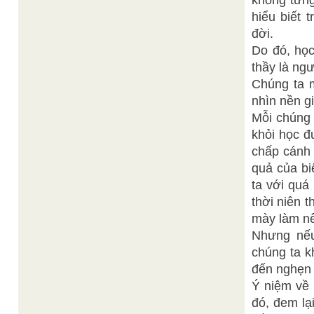
không từn
hiểu biết 
đời.
Do đó, học
thầy là ng
Chúng ta m
nhìn nền g
Mỗi chúng 
khỏi học đ
chấp cánh 
quả của bi
ta với quá 
thời niên 
mày làm n
Nhưng nếu
chúng ta k
đến nghẹn
Ý niệm về 
đó, đem lạ