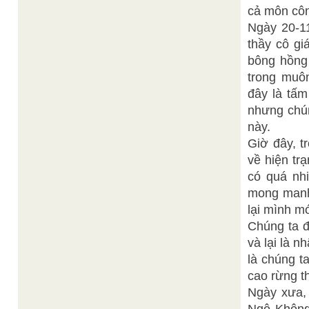
cả môn côn
Ngày 20-11
thầy cô gi
bông hồng 
trong muô
đây là tấm
nhưng chún
này.
Giờ đây, t
về hiện tr
có quá nhi
mong manh.
lại mình m
Chúng ta đ
và lại là 
là chúng t
cao rừng t
Ngày xưa,