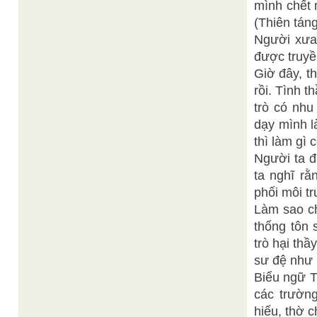
mình chết m
(Thiên tán
Người xưa 
được truyề
Giờ đây, th
rồi. Tình 
trò có nhu
dạy mình l
thì làm gì 
Người ta đ
ta nghĩ rằ
phối môi t
Làm sao chú
thống tôn 
trò hại thầ
sư đệ như 
Biểu ngữ T
các trường
hiếu, thờ 