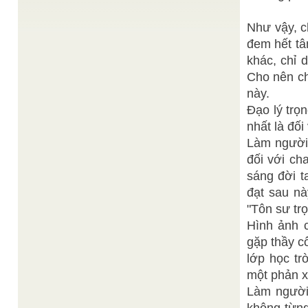
Phước
/
http://vn.360plus.yahoo.com/kimchung_y4/article?
Như vậy, c
new=1&mid=888
Từ xưa đến nay, đồng bào Việt và Hoa đến ngày
đem hết tâ
rằm tháng Giêng, nhân tiết xuân còn đượm,
thường ...
khác, chỉ 
Cho nên ch
Thiện Chí
world cup Hòa Binh
/
Hãy xem ta vốn là ai • Những người tha thiết hằng
này.
ngày ước mơ, • ...
Đạo lý trọ
Những đặc điểm của Đại Đạo Tam Kỳ Phổ Độ
/
Thiện Chí
nhất là đối
Thánh giáo có viết: ““Thượng Đế đến khai minh
Làm người,
Đại Đạo đã là một hi hữu, mà vấn đề hoát ...
đối với ch
Đức Đông Phương Chưởng Quản
Hành Pháp
/
Hành pháp tuy rất dễ, Công phu có khó chi, Chỉ tại
sáng đời t
tâm không định, Chánh pháp khó duy trì.
đạt sau nà
"Tôn sư tr
Hình ảnh c
gặp thầy cô
lớp học tr
một phản xạ
Làm người,