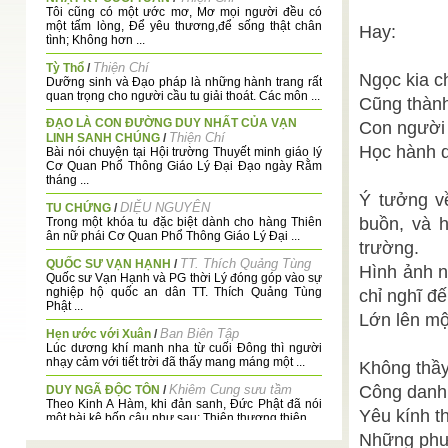
Tôi cũng có một ước mơ, Mơ mọi người đều có
một tấm lòng, Để yêu thương,để sống thật chân
Hay:
tình; Không hơn ...
Thiện Chí
Tỳ Thổ
/
Ngọc kia c
Dưỡng sinh và Đạo pháp là những hành trang rất
quan trọng cho người cầu tu giải thoát. Các môn ...
Cũng thành
ĐẠO LÀ CON ĐƯỜNG DUY NHẤT CỦA VẠN
Con người 
Thiện Chí
LINH SANH CHÚNG
/
Học hành d
Bài nói chuyện tại Hội trường Thuyết minh giáo lý
Cơ Quan Phổ Thông Giáo Lý Đại Đạo ngày Rằm
tháng ...
Ý tưởng về
DIỆU NGUYÊN
TU CHỨNG
/
buồn, và h
Trong một khóa tu đặc biệt dành cho hàng Thiên
ân nữ phái Cơ Quan Phổ Thông Giáo Lý Đại ...
trường.
TT. Thích Quảng Tùng
QUỐC SƯ VẠN HẠNH
/
Hình ảnh nà
Quốc sư Vạn Hạnh và PG thời Lý đóng góp vào sự
nghiệp hộ quốc an dân TT. Thích Quảng Tùng
chỉ nghĩ đ
Phật ...
Lớn lên mộ
Ban Biên Tập
Hẹn ước với Xuân
/
Lúc dương khí manh nha từ cuối Đông thì người
nhạy cảm với tiết trời đã thấy mang máng một ...
Không thầy
Khiêm Cung sưu tầm
Công danh
DUY NGÃ ĐỘC TÔN
/
Theo Kinh A Hàm, khi đản sanh, Đức Phật đã nói
Yêu kính t
một bài kệ bốn câu như sau: Thiên thượng thiên ...
Những phườ
Ý nghĩa ngày lễ Thượng ngươn Thiên Quan Tứ