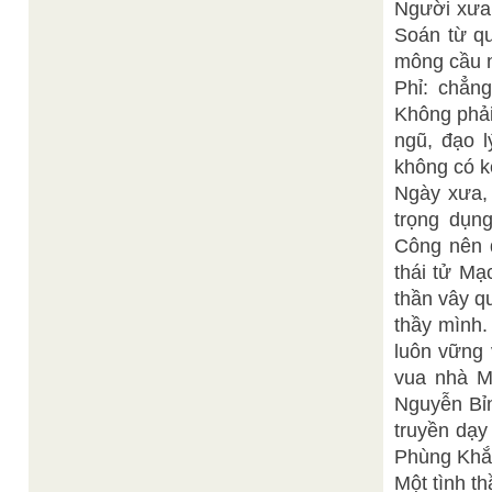
Người xưa,
Soán từ q
mông cầu 
Phỉ: chẳng
Không phải
ngũ, đạo l
không có k
Ngày xưa,
trọng dụn
Công nên đ
thái tử Mạ
thần vây q
thầy mình.
luôn vững 
vua nhà M
Nguyễn Bỉn
truyền dạy
Phùng Khắc
Một tình th