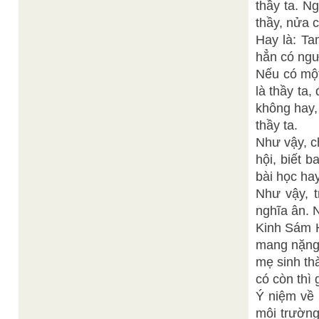
thầy ta. N
thầy, nửa 
Hay là: Ta
hẳn có ngườ
Nếu có một
là thầy ta
không hay, 
thầy ta.
Như vậy, c
hội, biết 
bài học ha
Như vậy, t
nghĩa ân. 
Kinh Sám H
mang nặng 
mẹ sinh th
có còn thì
Ý niệm về 
môi trường