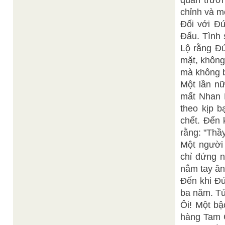
quan trườn
chỉnh và mộ
Đối với Đ
Đẩu. Tình 
Lộ rằng Đ
mặt, không
mà không b
Một lần nữ
mất Nhan H
theo kịp b
chết. Đến 
rằng: "Thầ
Một người 
chỉ đứng 
nắm tay ân
Đến khi Đứ
ba năm. Tử
Ôi! Một b
hàng Tam G