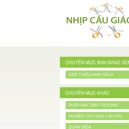
GIỚI THIỆU KINH SÁCH
DƯỚI MÁI TỊNH TRƯỜNG
NGHIÊN CỨU ĐẠO CAO ĐÀI
QUAN ĐIỂM