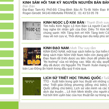
KINH SÁM HỐI TAM KỲ NGUYÊN NGUYÊN BẢN BẢ
Bản Bản
Đại-Đạo Tam-Kỳ Phổ-Độ Công-Bình Bác-Ái Từ-Bi Niên Đạo th
Roger-Girodit. 94140 Alfortville FRANCE : 01 43 53 05 78
KINH NGỌC LỘ KIM BÀN
Thanh Bình sưu
/
Tìm hiểu Kinh Ngọc Lộ Kim Bàn Là người Cao Đà
hay nghe lời nhắn gởi của Đức Diêu Trì Kim 
chúng sanh: Hỡi Tàng linh ơi! Hỡi Tàng linh! 
mau về nơi cựu vị, Thôi đừng dan díu kiếp phù si
KINH ĐẠO NAM
Anh Thư sưu tầm
/
KINH ĐẠO NAM, một loại sách hiếm lạ Gọi hiếm l
tàng sách Hán Nôm Việt Nam hiện còn đang giữ 
Đạo Nam rất ít khi được ưu tiên chọn để phiên âm
"thị trường" của nó không cao. Mặc dù vậy, q
đây đã được chị Nguyễn Thị Thanh Xuân mang ra
bản Lao Động ấn hành trong đầu quý II vừa qua.
LỊCH SỬ TRIẾT HỌC TRUNG QUỐC
Tuổ
/
TTO - Xuất hiện trong giới học thuật với những
như: Triết giáo Đông phương (đồng chủ biên)
Quốc (đồng chủ biên), Lịch sử văn minh và các 
dịch đại truyện..., Lê Anh Minh khiến cho người
hút bởi tính uyên bác của học thuật lẫn sự trong 