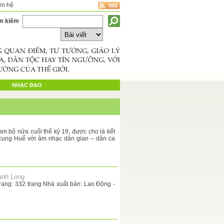
ên hệ
m kiếm
NHẠC ĐẠO
am bộ nửa cuối thế kỷ 19, được cho là kết
 cung Huế với âm nhạc dân gian – dân ca
anh Long
Trang: 332 trang Nhà xuất bản: Lao Động -