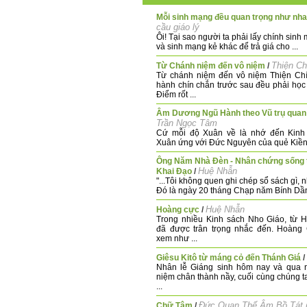
Mỗi sinh mạng đều quan trọng như nh
cầu giáo lý
Ôi! Tại sao người ta phải lấy chính sin
và sinh mạng kẻ khác để trả giá cho ...
Thiện Ch
Từ Chánh niệm đến vô niệm
/
Từ chánh niệm đến vô niệm Thiện Chí
hành chín chắn trước sau đều phải học
Điểm rốt ...
Âm Dương Ngũ Hành theo Vũ trụ quan
Trần Ngọc Tâm
Cứ mỗi độ Xuân về là nhớ đến Kinh 
Xuân ứng với Đức Nguyên của quẻ Kiền, 
Ông Năm Nhà Đèn - Nhân chứng sống 
Huệ Nhẫn
Khai Đạo
/
"...Tôi không quen ghi chép sổ sách gì,
Đó là ngày 20 tháng Chạp năm Bính Dần
Huệ Nhẫn
Hoàng cực
/
Trong nhiều Kinh sách Nho Giáo, từ 
đã được trân trọng nhắc đến. Hoàng
xem như ...
Giêsu Kitô từ máng cỏ đến Thánh Giá
/
Nhân lễ Giáng sinh hôm nay và qua 
niệm chân thành nầy, cuối cùng chúng t
...
Đức Quan Thế Âm Bồ Tát 
Chữ Tâm
/