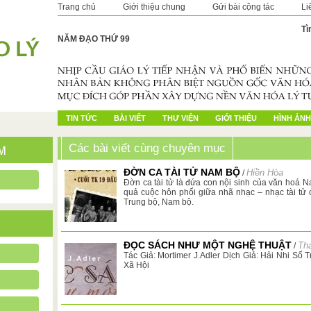
Trang chủ
Giới thiệu chung
Gửi bài cộng tác
Li
Tì
NĂM ĐẠO THỨ 99
TIN TỨC
BÀI VIẾT
THƯ VIỆN
GIỚI THIỆU
HÌNH ẢNH
Các bài viết cùng chuyên mục
ĐỜN CA TÀI TỬ NAM BỘ
Hiền Hòa
/
Đờn ca tài tử là đứa con nội sinh của văn hoá N
quả cuộc hôn phối giữa nhã nhạc – nhạc tài tử
Trung bộ, Nam bộ.
ĐỌC SÁCH NHƯ MỘT NGHỆ THUẬT
Th
/
Tác Giả: Mortimer J.Adler Dịch Giả: Hải Nhi Số 
Xã Hội