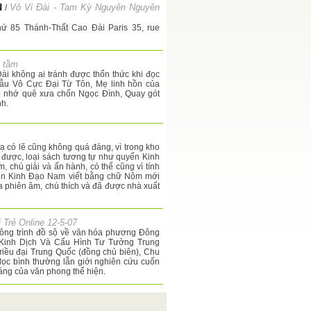
N
Vô Vi Đài - Tam Kỳ Nguyên Nguyên
/
ứ 85 Thánh-Thất Cao Đài Paris 35, rue
 tầm
i không ai tránh được thổn thức khi đọc
Mẫu Vô Cực Đại Từ Tôn, Mẹ linh hồn của
Có nhớ quê xưa chốn Ngọc Đình, Quay gót
nh.
ạ có lẽ cũng không quá đáng, vì trong kho
được, loại sách tương tự như quyển Kinh
, chú giải và ấn hành, có thể cũng vì tính
uyển Kinh Đạo Nam viết bằng chữ Nôm mới
 phiên âm, chú thích và đã được nhà xuất
i Trẻ Online 12-5-07
 công trình đồ sộ về văn hóa phương Đông
, Kinh Dịch Và Cấu Hình Tư Tưởng Trung
triều đại Trung Quốc (đồng chủ biên), Chu
 đọc bình thường lẫn giới nghiên cứu cuốn
sáng của văn phong thể hiện.