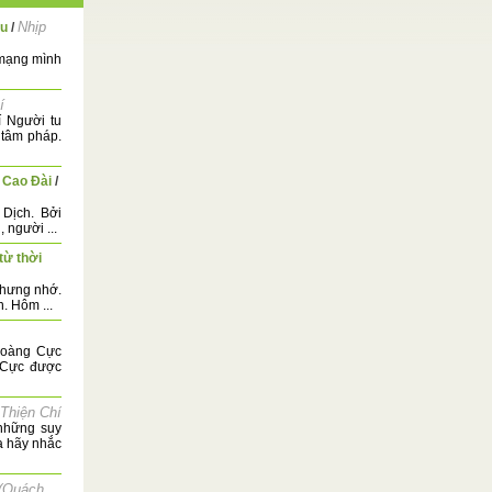
Nhịp
au
/
h mạng mình
í
 Người tu
 tâm pháp.
 Cao Đài
/
Dịch. Bởi
người ...
từ thời
 nhưng nhớ.
. Hôm ...
Hoàng Cực
 Cực được
Thiện Chí
những suy
a hãy nhắc
(Quách