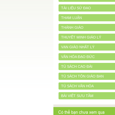
TÀI LIỆU SỬ ĐẠO
THAM LUẬN
THÁNH GIÁO
THUYẾT MINH GIÁO LÝ
VẠN GIÁO NHẤT LÝ
VĂN HÓA ĐẠO ĐỨC
TỦ SÁCH CAO ĐÀI
TỦ SÁCH TÔN GIÁO BẠN
TỦ SÁCH VĂN HÓA
BÀI VIẾT SƯU TẦM