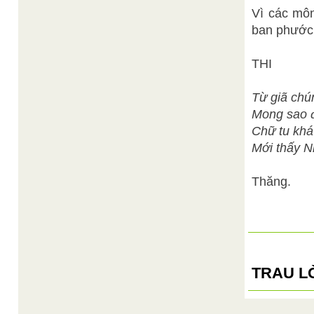
Vì các môn
ban phước 
THI
Từ giã chú
Mong sao đ
Chữ tu khá
Mới thấy Nh
Thăng.
TRAU L