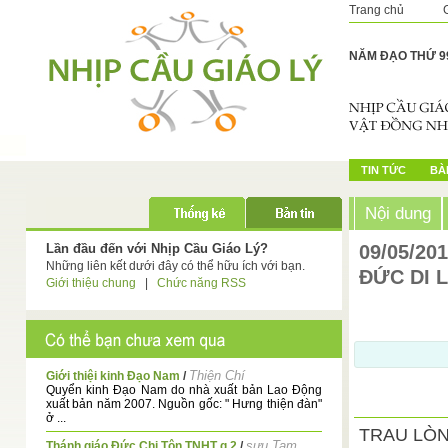
Trang chủ
NĂM ĐẠO THỨ 9
TIN TỨC
BÀI
Nội dung
Lần đầu đến với Nhịp Cầu Giáo Lý?
09/05/20
Những liên kết dưới đây có thể hữu ích với bạn.
ĐỨC DI 
Giới thiệu chung
|
Chức năng RSS
Thiện Chí
Giới thiệi kinh Đạo Nam
/
Quyển kinh Đạo Nam do nhà xuất bản Lao Động
xuất bản năm 2007. Nguồn gốc: " Hưng thiện đàn"
ở ...
TRAU LÒ
sưu Tam
Thánh giáo Đức Chi Tôn TNHT q 2
/