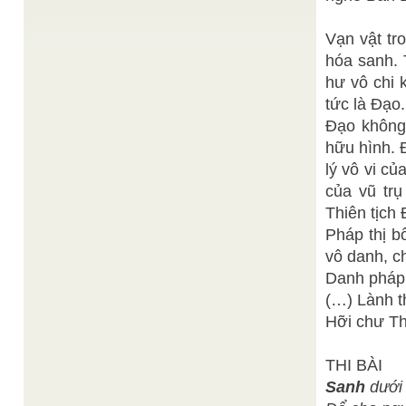
Gầy dựng lại ngôi nhà lịch sử
/
Vĩnh là vĩnh cửu, bất biến. Nguyên là nguyên bổn,
hằng hữu hằng thường. Chỉ có cái nguyên bổn
Vạn vật tr
mới ...
hóa sanh. 
Ban Biên Tập
Giấc mộng lớn
/
Neil Armstrong (sinh 5 tháng 8, 1930) là một phi
hư vô chi 
hành gia người Mỹ, người đầu tiên đặt chân lên ...
tức là Đạo.
Giá trị di sản của đa dạng tôn giáo ở Việt Nam
/
Đạo không
Thiện Chí
Trước hết, chúng ta có thể mạnh dạn khẳng định
hữu hình. 
thực tế “đa dạng tôn giáo ở Việt Nam”. Những ...
lý vô vi củ
Bồ tát Quan Thế Âm Thiên Thủ Thiên Nhãn
/
của vũ trụ
Thanh Sương
Bài Thuyết đạo tại Cơ Quan Phổ Thông Giáo Lý
Thiên tịch 
Đại Đạo ngày 19-6-Đinh Hợi (01-8-2007)
________ [Ảnh bên: Tượng Quan Thế Âm Bồ ...
Pháp thị b
vô danh, c
Danh pháp 
(…) Lành t
Hỡi chư Th
THI BÀI
Sanh
dưới 