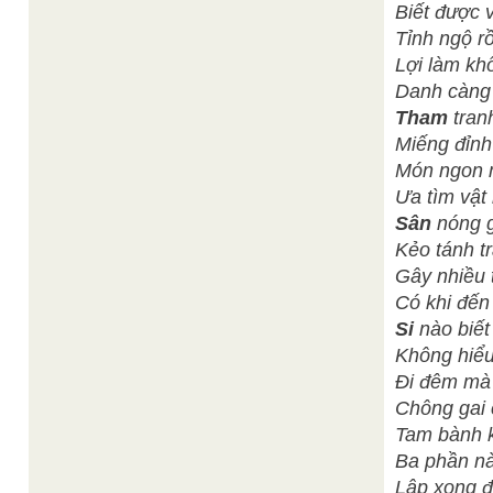
Biết được 
Tỉnh ngộ rồ
Lợi làm khổ
Danh càng 
Tham
tran
Miếng đỉnh
Món ngon m
Ưa tìm vật 
Sân
nóng 
Kẻo tánh t
Gây nhiều t
Có khi đến
Si
nào biết
Không hiểu 
Đi đêm mà 
Chông gai 
Tam bành k
Ba phần nà
Lập xong đ