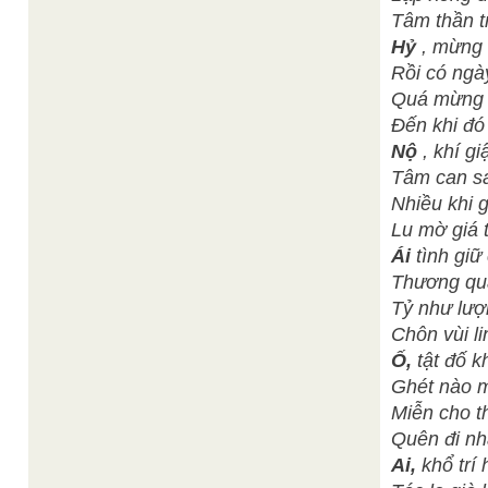
Tâm thần t
Hỷ
, mừng 
Rồi có ngà
Quá mừng g
Đến khi đó 
Nộ
, khí gi
Tâm can sa
Nhiều khi g
Lu mờ giá t
Ái
tình giữ
Thương quá
Tỷ như lượ
Chôn vùi li
Ố,
tật đố 
Ghét nào m
Miễn cho t
Quên đi nh
Ai,
khổ trí