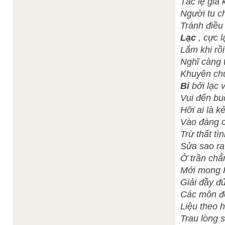
Tác lẹ già 
Người tu c
Tránh điều
Lạc
, cực 
Lắm khi rồi
Nghĩ càng 
Khuyên chu
Bi
bởi lạc
Vui đến buồ
Hỡi ai là k
Vào đàng c
Trừ thất tì
Sửa sao ra 
Ở trần chẳ
Mới mong P
Giải đầy đủ
Các môn đồ
Liệu theo 
Trau lòng 