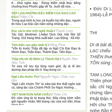
K….Khá nghe dạy : Rừng thiền nhặt thúc tiếng
chuông trưa Phước gặp về Ta , buổi đã vừa . ...
▪ Đức Di L
XẾP LOẠI NHỮNG ĐẶC ĐIỂM CỦA ĐẠO CAO
1964)-Lễ P
THiện Chí
ĐÀI
/
Trong quá trình tu học và truyền bá nền đạo, người
tín hữu Cao Đài cần nắm vững những đặc ...
Thanh Long
Đọc sách như một nghệ thuật
/
THI
Tác Giả: Mortimer J.Adler Dịch Giả: Hải Nhi Số
Trang: 332 trang Nhà xuất bản: Lao Động - Xã Hội
DI di bát đ
Hồng Phúc
Tinh thần vạn giáo nhất lý
/
"Vốn từ trước Thầy đã lập ra Ngũ Chi Đại Đạo là
LẠC chiếu 
Nhơn Đạo, Thần Đạo, Thánh Đạo, Tiên Đạo ...
THIÊN thượ
Huyền Như
Thập nhị nữ đồ Minh Lý Thánh Hội
/
TÔN sùng n
Như Tịnh
Từ xưa nữ lưu tùy tùng nam giới, ấy là lẽ âm
dương đạo pháp tôn ti. Nay trong cơ ...
TAM LONG
Nguyễn Ngọc Châu sưu
Ngũ Liên Huờn Thi
/
Thiên phon
tầm
"Ngũ Liên Huờn Thi" là năm bài thơ thất ngôn bát
sắc chỉ N
cú, sáng tác của Chánh Phối Sư Ngọc Hường ...
chứng tâm 
Thiện Chí
VIET NAM RÚN NĂM CHÂU
/
Đó cảm ứng từ bi trung thứ, Đây công bình nắm
Phật Đản n
giữ nguyên nhân, Mở toang các cửa nơi trần, Khai
Hỡi chư Th
Minh Đại ...
nghe Bần Đ
Thiện Hạnh