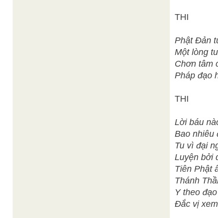
THI
Phật Đản t
Một lòng t
Chơn tâm c
Pháp đạo 
THI
Lời báu nà
Bao nhiêu 
Tu vì đại 
Luyện bởi 
Tiên Phật ấ
Thánh Thần
Y theo đạo
Đắc vị xem