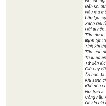
Để cho ngư
Đến khi dứ
Nếu mà mê 
Lão
lụm cụ
Xanh râu rồ
Hỡi ai nên 
Tầm đường 
Bịnh
tật c
Tinh khí th
Tâm can nh
Trí lu ảo ả
Tử
đến lúc
Giờ này đâu
Ăn năn đã 
Khi sanh c
Khổ đều ch
Nơi trần ai
Công hầu k
Đây là giả