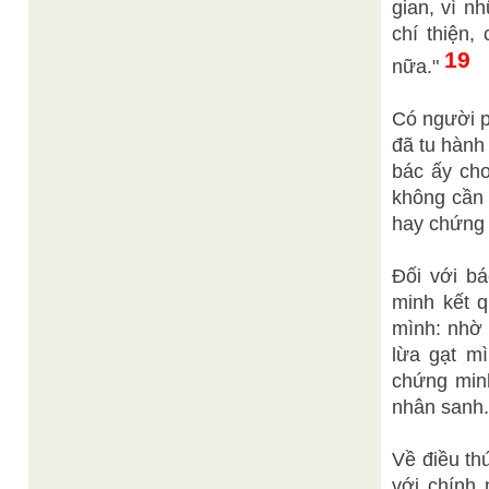
gian, vì n
chí thiện,
19
nữa."
Có người p
đã tu hành
bác ấy cho
không cần 
hay chứng 
Đối với bá
minh kết q
mình: nhờ
lừa gạt mì
chứng minh
nhân sanh.
Về điều th
với chính 