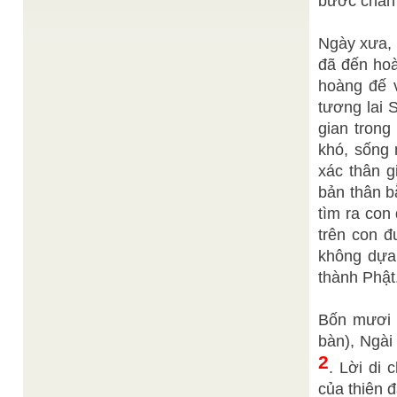
bước chân c
Công ...
Thiện Chí
THAM LUẬN VỀ HỌC VIỆN CAO ĐÀI
/
Ngày xưa, 
Cách đây đúng 12 năm, thời điểm lịch sử của sự
ra đời của Khối Liên Giao các Hôi Thánh ...
đã đến hoà
hoàng đế v
Tổng quan về Đại Đạo Tam Kỳ Phổ Độ
/
CQPTGLĐĐ
tương lai 
Đại Đạo Tam Kỳ Phổ Độ là đại cuộc cứu độ nhân
loại bằng chánh pháp Đại Đạo do Thượng ...
gian trong
Nguyễn Ngọc Châu
khó, sống
Les Nombres sacrés
/
Nous avons tous une tête, un nez, une bouche, un
xác thân g
nombril, deux yeux, deux bras, deux jambes, cinq
doigts à ...
bản thân b
tìm ra con
trên con đ
không dựa 
thành Phật
Bốn mươi c
bàn), Ngài 
2
. Lời di
của thiên đ