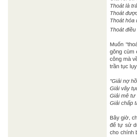
Thoát là tr
Thoát được
Thoát hóa 
Thoát điều 
Muốn "thoát
gông cùm c
công mà về
trần tục lụy
"Giải nợ hồ
Giải vây tụ
Giải mê tư 
Giải chấp t
Bây giờ, c
để tự sử d
cho chính 