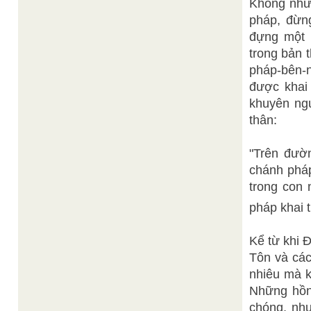
Không nhữ
pháp, đừn
đựng một 
trong bản t
pháp-bên-
được khai
khuyên ngư
thân:
"Trên đườ
chánh pháp
trong con 
pháp khai 
Kể từ khi 
Tôn và các
nhiêu mà k
Những hồn
chóng, như