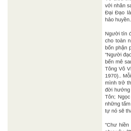
với nhân s
Đại Đạo là
hảo huyền.
Người tín 
cho toàn n
bổn phận p
"Người đạo
bến mê san
Tông Vô Vi
1970).. Mỗ
mình trở 
đời hướng 
Tôn; Ngọc 
những tấm 
tự nó sẽ th
"Chư hiền 