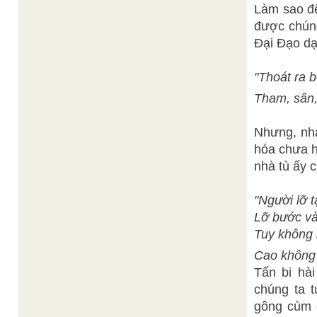
Làm sao để
được chúng
Đại Đạo dạ
"Thoát ra b
Tham, sân,
Nhưng, nhà
hóa chưa h
nhà tù ấy 
"Người lỡ t
Lỡ bước và
Tuy không 
Cao không 
Tấn bi hà
chúng ta t
gông cùm đ