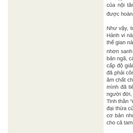
của nội t
được hoàn
Như vậy, t
Hành vi nà
thế gian nà
nhơn sanh
bản ngã, c
cấp độ giả
đã phải cô
âm chất ch
mình đã ti
người đời,
Tinh thần 
đại thừa c
cơ bản như
cho cả tam