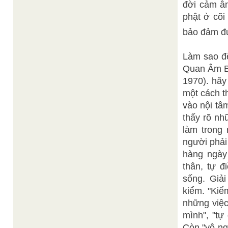
đời cảm ân
phật ở cõi
bảo đảm đư
Làm sao để
Quan Âm Bồ
1970). hãy
một cách t
vào nội tâ
thấy rõ nh
làm trong 
người phải
hàng ngày
thân, tự đ
sống. Giả
kiểm. "Kiể
những việc
mình", "tự
Còn "vô ng