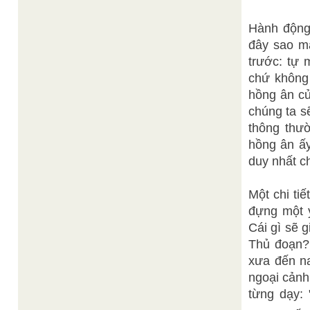
Hành động 
đây sao mà
trước: tự 
chứ không 
hồng ân củ
chúng ta s
thông thư
hồng ân ấy
duy nhất c
Một chi ti
đựng một ý
Cái gì sẽ 
Thủ đoạn?
xưa đến n
ngoại cảnh
từng dạy: