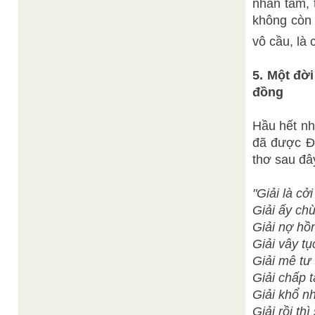
nhân tâm, 
không còn 
vô cầu, là
5. Một đời
đồng
Hầu hết nh
đã được Đ
thơ sau đâ
"Giải là cở
Giải ấy chù
Giải nợ hồn
Giải vây tụ
Giải mê tư 
Giải chấp t
Giải khổ nh
Giải rồi thì