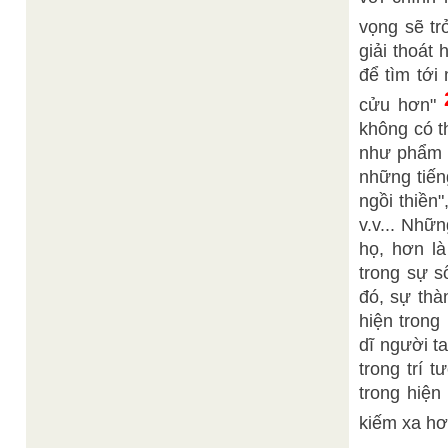
vọng sẽ tr
giải thoát 
để tìm tới
cửu hơn"
không có th
như phẩm c
những tiến
ngồi thiền
v.v... Nhữ
họ, hơn l
trong sự s
đó, sự thà
hiện trong
dĩ người t
trong trí 
trong hiện
kiếm xa hơ