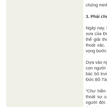
chứng minh
3. Phải ch
Ngày nay, 
xưa của Đứ
thể giải t
thoát xác,
vọng bước 
Dựa vào ng
con người 
bác bỏ trư
Đức Bồ Tá
"Chư hiền 
thoát sự u
người đời.