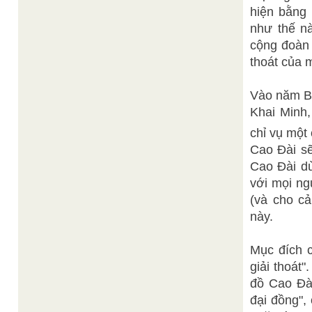
hiện bằng 
như thế nà
cộng đoàn 
thoát của 
Vào năm Bí
Khai Minh
chỉ vụ một
Cao Đài sẽ
Cao Đài dù
với mọi ng
(và cho cả
này.
Mục đích c
giải thoát
đồ Cao Đài
đại đồng",