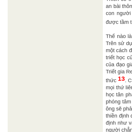
an bài thô
con người 
được tầm t
Thế nào là
Trên sử dụ
một cách đ
triết học 
của đạo gi
Triết gia 
13
thức
. C
mọi thứ li
học tân ph
phóng tâm 
ông sẽ phải
thiền định
định như v
người chẳn