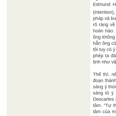
Edmund Hus
(intention)
pháp và bư
rõ ràng về
hoàn hảo:
ông không 
hẳn ông cũ
tôi tuy có
phép ta đả
tịnh như v
Thế thì, 
đoạn thánh
sáng ý thứ
sáng tỏ ý
Descartes 
tâm. "Tự t
tâm của mì