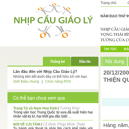
Trang chủ
NĂM ĐẠO THỨ 9
TIN TỨC
BÀI
Nội dung
Lần đầu đến với Nhịp Cầu Giáo Lý?
20/12/20
Những liên kết dưới đây có thể hữu ích với bạn.
THIỆN Q
Giới thiệu chung
|
Chức năng RSS
Tường Khai
Trang Tử và Nam Hoa Kinh
/
Trong văn học Trung Quốc từ xưa đã xuất hiện hai
nhân vật kỳ bí, hai triết gia đặc biệt: ...
Cố Định Pháp Minh Thiện
NÓI VỀ CÁI TÂM
/
Hàng năm, 
Tu hành giải thoát là phải tìm cách khế hiệp với