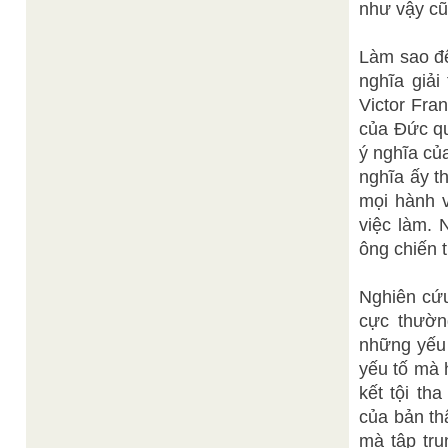
như vậy cũ
Làm sao để
nghĩa giải
Victor Fran
của Đức qu
ý nghĩa củ
nghĩa ấy t
mọi hành v
việc làm. 
ông chiến 
Nghiên cứu
cực thườn
những yếu 
yếu tố mà 
kết tội th
của bản th
mà tập tru