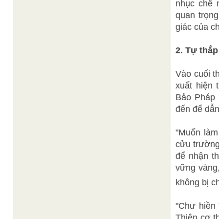
nhục chế 
quan trọng
giác của c
2. Tự thắ
Vào cuối t
xuất hiện 
Bảo Pháp 
đến để dẫn
"Muốn làm 
cửu trường
để nhận th
vững vàng
không bị c
"Chư hiền 
Thiên cơ th