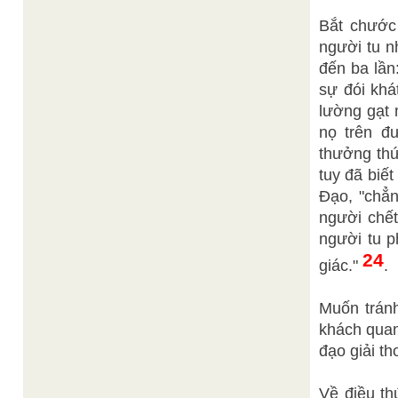
Bắt chước
người tu n
đến ba lần
sự đói khá
lường gạt 
nọ trên đ
thưởng thứ
tuy đã biế
Đạo, "chẳ
người chết
người tu p
24
giác."
.
Muốn tránh
khách quan
đạo giải th
Về điều th