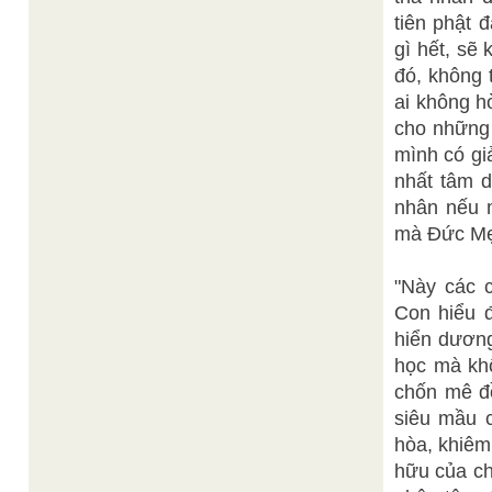
tiên phật 
gì hết, sẽ
đó, không 
ai không h
cho những 
mình có giả
nhất tâm d
nhân nếu 
mà Đức Mẹ
"Này các 
Con hiểu 
hiển dương
học mà kh
chốn mê đ
siêu mầu 
hòa, khiêm 
hữu của ch