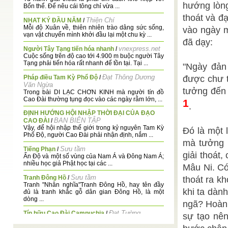
hướng lòng
Bổn thể. Để nêu cái tông chỉ vừa ...
thoát và đ
Thiện Chí
NHAT KÝ ĐẦU NĂM
/
Mỗi độ Xuân về, thiên nhiên trào dâng sức sống,
vào ngày 
vạn vật chuyển mình khởi đầu lại một chu kỳ ...
đã dạy:
vnexpress.net
Người Tây Tạng tiến hóa nhanh
/
Cuộc sống trên độ cao tới 4.900 m buộc người Tây
Tạng phải tiến hóa rất nhanh để tồn tại. Tại ...
"Ngày đản
Đạt Thông Dương
Pháp điều Tam Kỳ Phổ Độ
/
được chư t
Văn Ngừa
tưởng đến 
Trong bài DI LẠC CHƠN KINH mà người tín đồ
Cao Đài thường tụng đọc vào các ngày rằm lớn, ...
1
.
ĐỊNH HƯỚNG HỘI NHẬP THỜI ĐẠI CỦA ĐẠO
BAN BIÊN TẬP
CAO ĐÀI
/
Vậy, để hội nhập thế giới trong kỷ nguyên Tam Kỳ
Đó là một 
Phổ Độ, người Cao Đài phải nhận định, nắm ...
mà tưởng 
Sưu tầm
Tiếng Phạn
/
giải thoát
Ấn Độ và một số vùng của Nam Á và Đông Nam Á;
nhiều học giả Phật học tại các ...
Mâu Ni. Có
Sưu tầm
Tranh Đông Hồ
/
thoát ra kh
Tranh "Nhân nghĩa"Tranh Đông Hồ, hay tên đầy
khi ta dàn
đủ là tranh khắc gỗ dân gian Đông Hồ, là một
dòng ...
ngã? Hoàn t
Đạt Tường
Tín hữu Cao Đài Campuchia
/
sự tạo nên
Năm 1947, hai mươi năm sau khi bắt đầu tạo
dựng Thánh Địa Tây Ninh, Đức Hộ Pháp Phạm