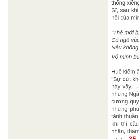
thống xiền
Sĩ, sau kh
hồi của mì
"Thế mới bi
Có ngõ vào
Nếu không 
Vô minh bu
Huệ kiếm ấ
"Sự dứt kho
này vậy." 
nhưng Ngài
cương quyế
những phư
tánh thuần
khi thì cầ
nhân, tham
35