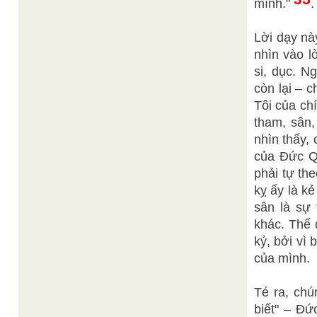
mình."
.
Lời dạy nà
nhìn vào l
si, dục. N
còn lại – 
Tôi của ch
tham, sân,
nhìn thấy,
của Đức Qu
phải tự th
kỵ ấy là kẻ
sân là sự
khác. Thế 
kỷ, bởi vì
của mình.
Té ra, chú
biết" – Đ