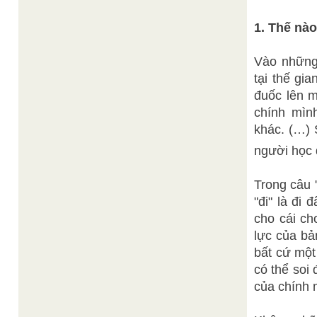
1. Thế nào
Vào những
tại thế gi
đuốc lên m
chính mìn
khác. (…) 
người học 
Trong câu "
"đi" là đi
cho cái ch
lực của bả
bất cứ một
có thể soi 
của chính 