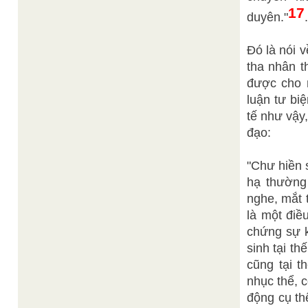
17
duyên."
.
Đó là nói 
tha nhân t
được cho n
luận tư bi
tế như vậy
đạo:
"Chư hiền s
hạ thường
nghe, mắt 
là một điề
chứng sự k
sinh tại th
cũng tại t
nhục thể, 
động cụ th