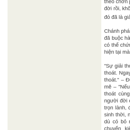
theo chơn 
đời rồi, kh
đó đã là gi
Chánh pháp
đã buộc hà
có thể chứ
hiện tại m
"Sự giải t
thoát. Nga
thoát." –
mẽ – "Nếu 
thoát cùn
người đời 
trọn lành,
sinh thời,
dù có bỏ n
chuyển ki