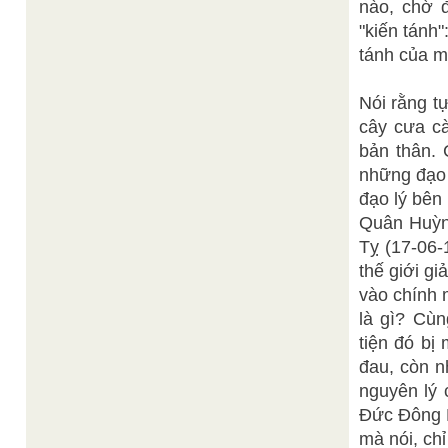
nào, chờ đ
"kiến tánh
tánh của m
Nói rằng tự
cây cưa cà
bản thân. 
những đạo 
đạo lý bên
Quân Huỳn
Tỵ (17-06-
thế giới g
vào chính 
là gì? Cù
tiện đó bị
đau, còn n
nguyên lý 
Đức Đông 
mà nói, chỉ