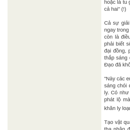
hoặc là tu 
cả hai" (!)
Cả sự giải
ngay trong
còn là điề
phải biết 
đại đồng, 
thắp sáng 
Đạo đã khô
"Này các e
sáng chói 
ly. Có như
phát lộ m
khăn ly loạ
Tạo vật qu
tha nhân 