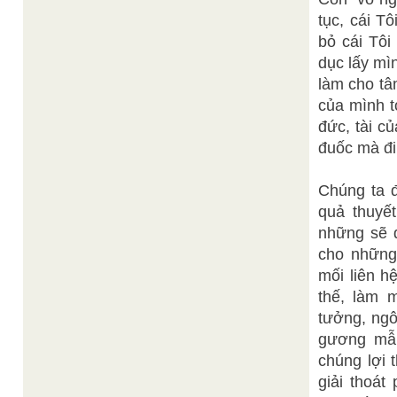
tục, cái Tô
bỏ cái Tôi
dục lấy mì
làm cho tâ
của mình t
đức, tài c
đuốc mà đi 
Chúng ta 
quả thuyế
những sẽ 
cho những
mối liên h
thế, làm 
tưởng, ngô
gương mẫu
chúng lợi 
giải thoát