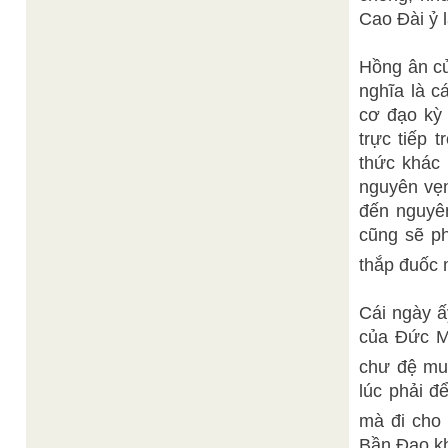
Cao Đài ỷ 
Hồng ân củ
nghĩa là c
cơ đạo kỳ 
trực tiếp
thức khác 
nguyên vẹ
đến nguyê
cũng sẽ ph
thắp đuốc 
Cái ngày ấ
của Đức M
chư đệ muộ
lúc phải đ
mà đi cho
Bần Đạo kh