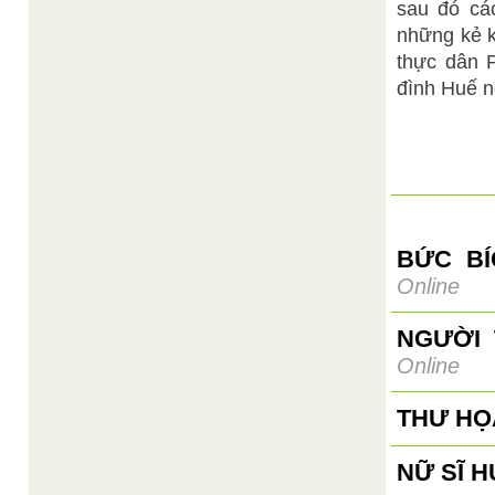
sau đó các
những kẻ k
thực dân P
đình Huế ng
BỨC BÍ
Online
NGƯỜI 
Online
THƯ HỌ
NỮ SĨ 