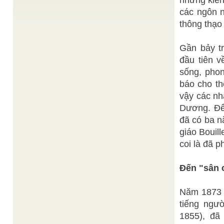
nhưng kiến 
Vạn Quốc Tự (Chơn Lý Đàn) Tuất thời, 14 tháng 8
Quí Sửu (10.9.1973)
các ngôn 
Cố Đại Tỉ Diệu Chơn Minh
Ý Thu
/
thông thạo
. . .Hòa tan Tâm mình trong lòng Vô Cực Từ Tôn
Kim Mẫu. Ôi ! Bao vinh quang tuyệt ...
Gần bảy tr
Thánh giáo Đức Thánh Trần Hưng Đạo
/
ten_tac_gia
đầu tiên 
Đức Trần Hưng Đạo dạy tại Thiên Lý Đàn, Tuất
sống, phon
thời mùng 10 tháng 04 Ất Tỵ (10.5.1965)
báo cho th
Đức Diêu Trì Kim Mẫu
Hãy giữ cái bất dịch
/
Thềm xuân rực rỡ cánh hoa mai, Giá hạc thừa
vậy các nh
lương đến cõi này, Thăm viếng con hiền câu đạo
lý, Dặn dò ...
Dương. Để
đã có ba n
Lê Anh Minh
Thái Cực Đồ Thuyết_2
/
Thái Cực Đồ Thuyết (Tiếp Theo)
giáo Bouil
coi là đã p
Đến "sân 
Năm 1873 
tiếng ngư
1855), đã