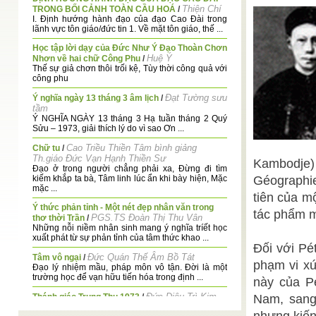
Thiện Chí
TRONG BỐI CẢNH TOÀN CẦU HOÁ
/
I. Định hướng hành đạo của đạo Cao Đài trong
lãnh vực tôn giáo/đức tin 1. Về mặt tôn giáo, thế ...
Học tập lời dạy của Đức Như Ý Đạo Thoàn Chơn
Huệ Ý
Nhơn về hai chữ Công Phu
/
Thế sự giả chơn thôi trối kệ, Tùy thời công quả với
công phu
Đạt Tường sưu
Ý nghĩa ngày 13 tháng 3 âm lịch
/
tầm
Ý NGHĨA NGÀY 13 tháng 3 Hạ tuần tháng 2 Quý
Sửu – 1973, giải thích lý do vì sao Ơn ...
Cao Triều Thiền Tâm bình giảng
Chữ tu
/
Th.giáo Đức Vạn Hạnh Thiền Sư
Kambodje) 
Đạo ở trong người chẳng phải xa, Đừng đi tìm
kiếm khắp ta bà, Tâm linh lúc ẩn khi bày hiện, Mặc
Géographie
mặc ...
tiên của m
Ý thức phản tỉnh - Một nét đẹp nhân văn trong
tác phẩm m
PGS.TS Đoàn Thị Thu Vân
thơ thời Trần
/
Những nỗi niềm nhân sinh mang ý nghĩa tríết học
xuất phát từ sự phản tỉnh của tâm thức khao ...
Đối với Pé
Đức Quán Thế Âm Bồ Tát
Tâm vô ngại
/
phạm vi xứ
Đạo lý nhiệm mầu, pháp môn vô tận. Đời là một
trường học để vạn hữu tiến hóa trong định ...
này của P
Đức Diêu Trì Kim
Thánh giáo Trung Thu 1973
/
Nam, sang
Mẫu