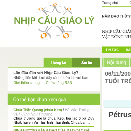
Trang chủ
NĂM ĐẠO THỨ 9
TIN TỨC
BÀI
Nội dung
Lần đầu đến với Nhịp Cầu Giáo Lý?
06/11/20
Những liên kết dưới đây có thể hữu ích với bạn.
TUỔI TR
Giới thiệu chung
|
Chức năng RSS
Võ Văn Tường
Chùa Thần Quang (chùa Keo)
/
Pétru
và Huỳnh Như Phương
Chùa thường gọi là chùa Keo, tọa lạc ở xã Duy
Nhất, huyện Vũ Thư, tỉnh Thái Bình. Chùa ban ...
ĐỊNH HƯỚNG HÀNH ĐẠO CỦA ĐẠO CAO ĐÀI