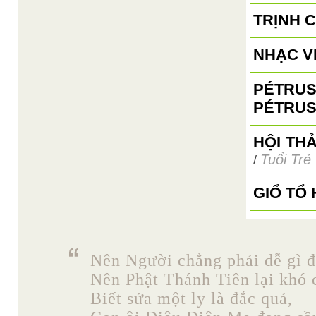
TRỊNH 
NHẠC V
PÉTRUS
PÉTRUS
HỘI TH
Tuổi Trẻ
/
GIỔ TỔ
Nên Người chẳng phải dễ gì đ
Nên Phật Thánh Tiên lại khó 
Biết sửa một ly là đắc quả,