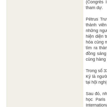
(Congrès I
tham dự.
Pétrus Tr
thành viên
những ngườ
hiện diện 
hóa cùng 
tìm ra thà
đồng sáng 
cùng hàng t
Trong số 3
Ký là ngườ
tại hội ngh
Sau đó, nh
học Paris
Internatio