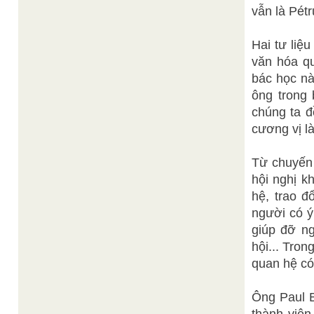
vẫn là Pét
Hai tư liệ
văn hóa qu
bác học nà
ông trong 
chúng ta đ
cương vị l
Từ chuyến
hội nghị k
hệ, trao đ
người có ý
giúp đỡ ng
hội... Tro
quan hệ có 
Ông Paul B