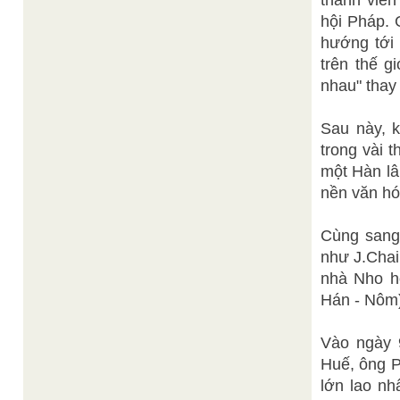
thành viên
hội Pháp. 
hướng tới 
trên thế g
nhau" thay
Sau này, k
trong vài 
một Hàn lâ
nền văn hó
Cùng sang 
như J.Chai
nhà Nho h
Hán - Nôm
Vào ngày 9
Huế, ông P
lớn lao nh