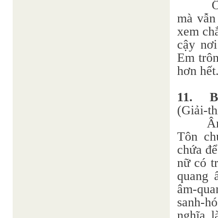
Ô
mà vẫn 
xem chẳ
cậy nơi
Em trôn
hơn hết
11.
B
(Giải-t
Âm
Tôn chư
chứa để
nữ có t
quang 
âm-qua
sanh-hó
nghĩa l