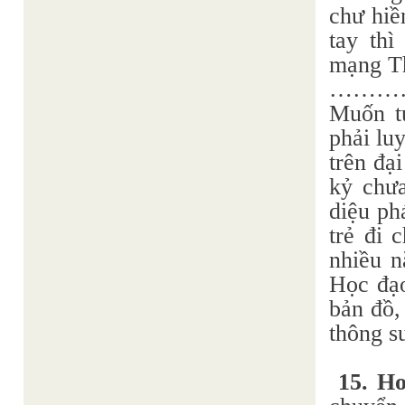
chư hiề
tay thì
mạng Th
………
Muốn t
phải lu
trên đạ
kỷ chư
diệu ph
trẻ đi 
nhiều n
Học đạo
bản đồ,
thông s
15. H