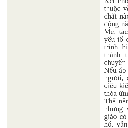
Xét cho
thuộc v
chất nà
động nă
Mẹ, tác
yếu tố 
trình 
thành 
chuyển 
Nếu áp 
người, 
điều ki
thỏa ứn
Thế nê
nhưng 
giáo có
nó, vẫn