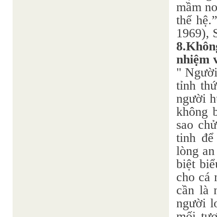
mầm non
thế hệ.
1969), 
8.Không
nhiệm v
" Người
tỉnh th
người h
không b
sao chử
tinh để
lòng an
biệt bi
cho cá 
cần là 
người l
mối tươ