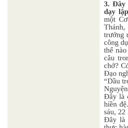
3. Đây
dạy lậ
một Cơ
Thánh,
trướng 
công dụ
thế nào
câu tro
chớ? Có
Đạo ngh
“Dầu tr
Nguyện 
Đây là 
hiền đệ
sáu, 22
Đây là 
thực hà