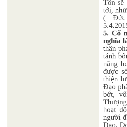
Tôn sẽ 
tới, nhữ
( Đức
5.4.201
5. Cổ n
nghĩa l
thân ph
tánh bổ
năng ho
được số
thiện l
Đạo phâ
bớt, v
Thượng 
hoạt độ
người đ
Đạo. Đó