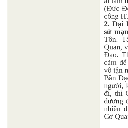
ai tâm 
(Đức Đ
công H
2. Đại
sứ mạn
Tôn. T
Quan, v
Đạo. T
cảm để 
vô tận 
Bần Đạo
người, 
đi, thì
dương đ
nhiên đ
Cơ Qua