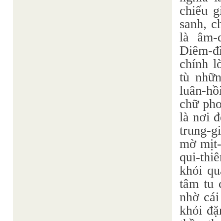
chiếu g
sanh, c
là âm-
Diêm-đì
chính l
tù nhữn
luân-hồ
chữ pho
là nơi 
trung-g
mờ mịt-
qui-thi
khỏi qu
tâm tu 
nhờ cái
khỏi đặ