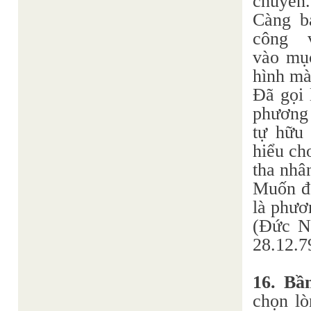
chuyển.
Càng b
công
vào mục
hình mà
Đã gọi 
phương 
tự hữu 
hiểu ch
tha nhâ
Muốn độ
là phươ
(Đức 
28.12.7
16. Bầ
chọn lò