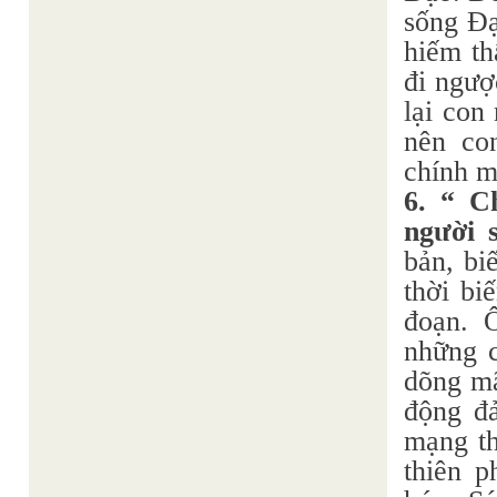
sống Đạ
hiếm th
đi ngượ
lại con
nên co
chính m
6. “ C
người 
bản, bi
thời bi
đoạn. Ô
những c
dõng mã
động đả
mạng th
thiên p