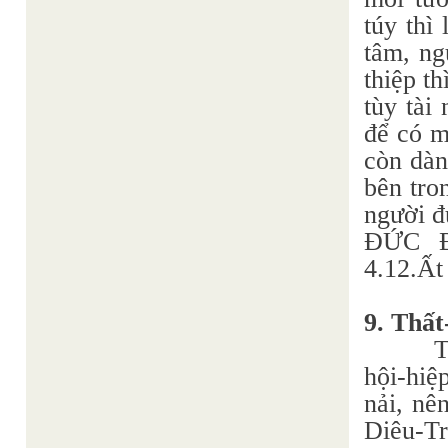
túy thì
tâm, ng
thiệp t
tùy tài
để có m
còn dàn
bên tro
người đ
ĐỨC 
4.12.Ất
9. Thấ
T
hội-hiệ
nải, nê
Diêu-T