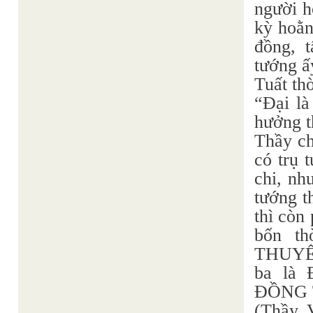
người h
kỳ hoằn
đồng, t
tướng ấ
Tuất th
“Đại là
hưởng t
Thầy ch
có trụ 
chi, nh
tướng t
thì còn
bốn t
THUYẾT
ba là
ĐỒNG 
(Thầy, 