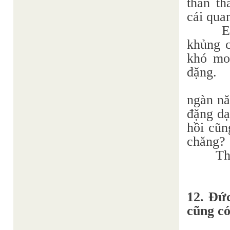
thần th
cái quan
E
khủng c
khó mon
đặng.
ngàn nă
đặng dạ
hồi cũn
chăng?
Th
12. Đức
cũng có