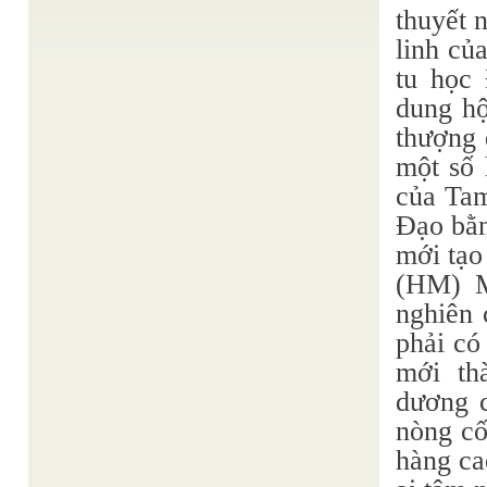
Một phàm gọi là corporel. Còn một thiêng-liêng gọi
thuyết 
là ...
linh củ
Huệ Ý
Công phu theo lời Đức Mẹ dạy
/
Đời là một trường tiến hoá, người là một thí sinh,
tu học
nhập môn là vịn thang, nhập tịnh là leo ...
dung hộ
NHỮNG NÉT LỚN CỦA CHÂN DUNG CON
Thiện Chí
NGƯỜI KỶ NGUYÊN MỚI
/
thượng 
1. Đức Nhân Xã Hội Hóa Đức Nhân là giá trị nhân
bản muôn thuở của con người từ nghìn xưa ...
một số 
Thiện Chí
THỰC THỂ ĐẠO CỨU THẾ KỲ BA
/
của Tam
Từ thuở hoang sơ của địa cầu, loài người đã trải
qua nhiều nỗi hãi hùng do biến động của ...
Đạo bằn
Anh Thư sưu tầm
Kinh Đạo Nam
/
mới tạo
KINH ĐẠO NAM, một loại sách hiếm lạ Gọi hiếm lạ
có lẽ cũng không quá đáng, vì trong kho tàng ...
(HM) M
nghiên 
phải có
mới th
dương c
nòng cố
hàng ca