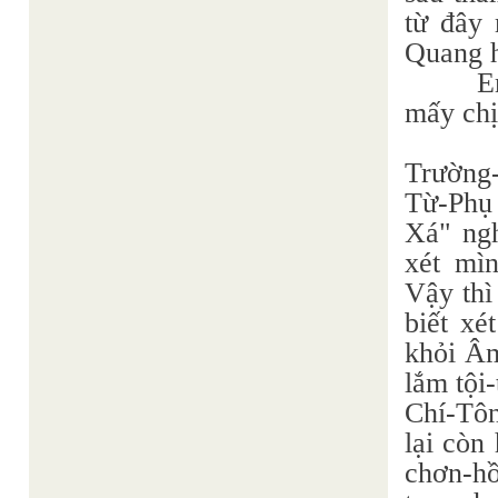
từ đây
Quang h
E
mấy chị
Trường-
Từ-Phụ 
Xá" ngh
xét mìn
Vậy thì
biết xé
khỏi Âm
lắm tội
Chí-Tôn
lại còn
chơn-hồ