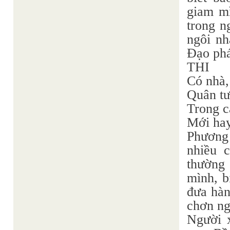
giam mì
trong n
ngôi nh
Đạo phá
THI
Có nhà,
Quân tư
Trong c
Mới hay
Phương 
nhiều 
thường 
mình, b
đưa hàn
chơn ng
Người 