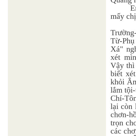
E
mấy chị
Trường-
Từ-Phụ 
Xá" ngh
xét mìn
Vậy thì
biết xé
khỏi Âm
lắm tội
Chí-Tôn
lại còn
chơn-hồ
trọn ch
các chơ