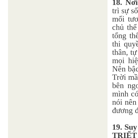
18. Nơ
trì sự s
mối tươ
chủ thể
tổng th
thi quy
thân, t
mọi hi
Nên bậc
Trời mầ
bên ngo
mình có
nói nên
đương đ
19. Su
TRIẾ