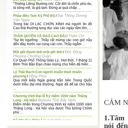
"Thiêng Liêng thường nói: Cõi đời là chốn phù du,
là sông mê, là giả tạm. Đừng ai quá chấp ...
Đạt Thông Dương
Pháp điều Tam Kỳ Phổ Độ
/
Văn Ngừa
Trong bài DI LẠC CHƠN KINH mà người tín đồ
Cao Đài thường tụng đọc vào các ngày rằm lớn, ...
Thiên Chi
THẦN QUYỀN VÀ ĐẠO CAO ĐÀI
/
"Sự tín ngưỡng : Thầy rất mừng các con giờ nầy
đến đây, trước vui cùng các con, Thầy ngẫm ...
Đức Đông
Một giờ thanh tịnh một giờ linh
/
Phương Chưởng Quản
Cơ Quan Phổ Thông Giáo Lý, Hợi thời, 7 tháng 11
Bính Thìn Bần Đạo chào mừng chư hiền đệ hiền ...
Lý Thái Bạch:Con người muôn thuở muôn
Hồng Phúc
phương
/
Qua một kiếp Ngài giáng trần bên Trung Quốc
dưới triều đại nhà Đường, Ngài đã để lại cho hậu
...
Chương trình Đại lễ Kỷ niệm 1000 năm Thăng
Website Tỉnh Bắc Ninh
Long - Hà Nội
/
CẢM N
Điểm nhấn trong Chương trình kỷ niệm 1000 năm
Thăng Long - Hà Nội vừa được Thủ tướng Chính
phủ ...
1.Tâm 
Quách Hiệp Long
Đệ Nhị Xác Thân
/
nói đến
"Mổi kẽ phàm dưới thế nầy đều có hai xác-thân.