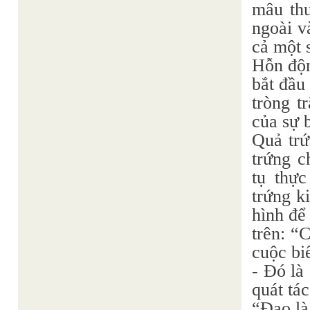
mâu thu
ngoài v
cả một 
Hỗn độn
bắt đầu
tròng t
của sự 
Quả trứ
trứng c
tụ thự
trứng k
hình để
trên: “
cuộc bi
- Đó là
quát tác
“Đạo là