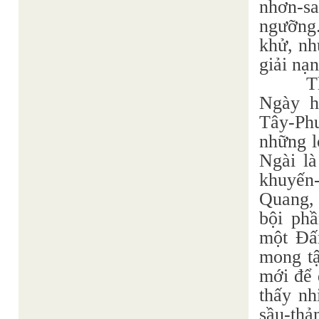
nhơn-sa
ngưỡng.
khử, nh
giải nạ
T
Ngày h
Tây-Ph
những l
Ngài là
khuyến
Quang, 
bội phầ
một Ðấ
mong tậ
mới để 
thấy nh
sầu-thả