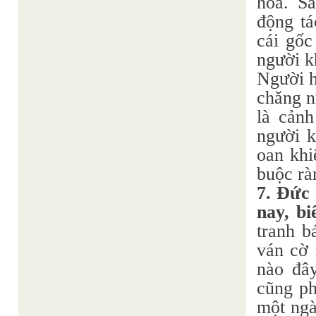
hóa. Sá
động tá
cái gốc
người k
Người h
chăng n
là cảnh
người k
oan khi
buộc rà
7. Đức 
nay, bi
tranh b
ván cờ 
nào đâ
cũng ph
một ngà