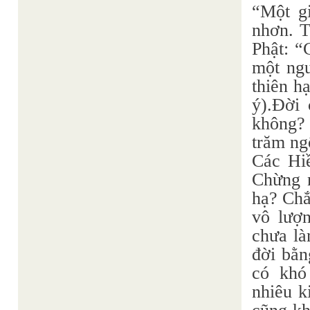
“Một g
nhơn. T
Phật: “
một ng
thiên h
ý).Đời
không?
trăm ng
Các Hi
Chừng n
hạ? Ch
vô lượn
chưa là
đời bằn
có khó
nhiêu k