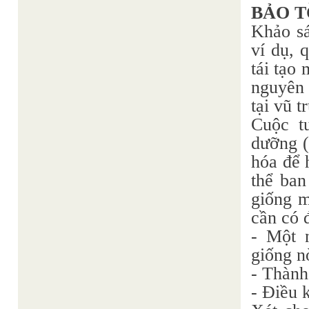
BẢO T
Khảo sá
ví dụ, 
tái tạo 
nguyên 
tại vũ 
Cuộc t
dưỡng (
hóa để 
thể ban
giống m
cần có 
- Một 
giống n
- Thành
- Điều 