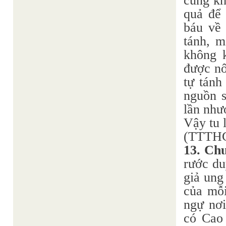
cũng kh
quả để 
báu về 
tánh, m
không k
được nố
tự tánh
nguồn s
lần như
Vậy tu l
(TTTHGP
13. Ch
rước du
giả ung
của mỗ
ngự nơi
có Cao