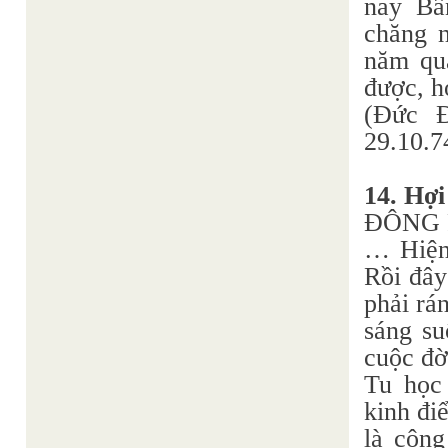
nay Bầ
chăng n
năm qua
được, h
(Đức 
29.10.7
14. Hợi
ĐÔNG 
… Hiện 
Rồi đây
phải rá
sáng su
cuộc đờ
Tu học
kinh đi
là côn