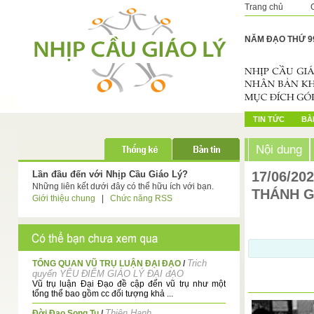
Trang chủ
NĂM ĐẠO THỨ 9
TIN TỨC
BÀI
Nội dung
Lần đầu đến với Nhịp Cầu Giáo Lý?
17/06/20
Những liên kết dưới đây có thể hữu ích với bạn.
THÁNH G
Giới thiệu chung
|
Chức năng RSS
Trich
TỔNG QUAN VŨ TRỤ LUẬN ĐẠI ĐẠO
/
quyển YỂU ĐIỂM GIÁO LÝ ĐẠI đẠO
Vũ trụ luận Đại Đạo đề cập đến vũ trụ như một
tổng thể bao gồm cc đối tượng khả ...
Thiện Hạnh
Đời Đạo Song Tu
/