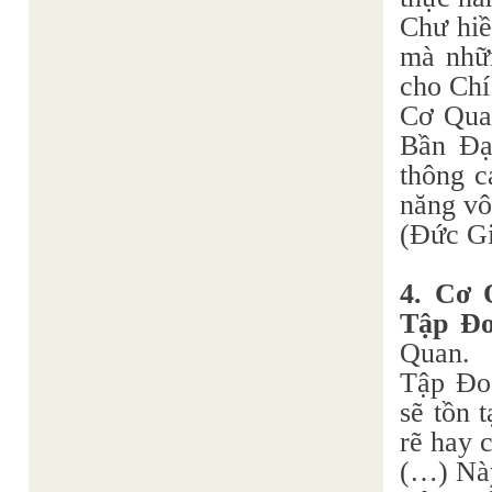
Chư hiề
mà nhữn
cho Chí
Cơ Quan
Bần Đạ
thông c
năng vô
(Đức Gi
4. Cơ 
Tập Đo
Quan.
Tập Đoà
sẽ tồn 
rẽ hay 
(…) Này