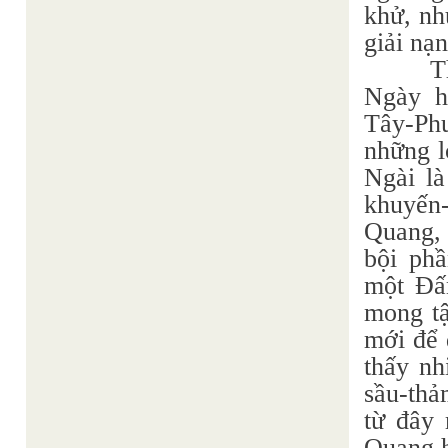
khử, nh
giải nạ
T
Ngày h
Tây-Ph
những l
Ngài là
khuyến
Quang, 
bội phầ
một Ðấ
mong tậ
mới để 
thấy nh
sầu-thả
từ đây
Quang h