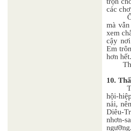
trọn ch
các chơ
Ô
mà vẫn 
xem chẳ
cậy nơi
Em trôn
hơn hết
Th
10. Th
T
hội-hiệ
nải, nê
Diêu-T
nhơn-sa
ngưỡng.