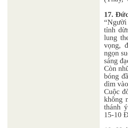
17. Đứ
“Người 
tỉnh dừ
lung th
vọng, đ
ngọn su
sáng đạ
Còn nhữ
bóng đầ
dìm vào
Cuộc đờ
không m
thánh 
15-10 Đ