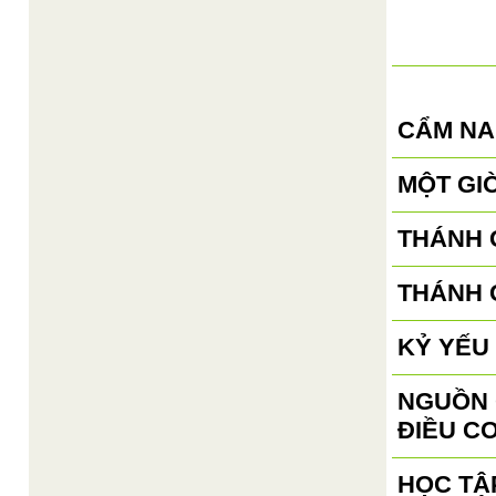
CẨM NA
MỘT GI
THÁNH 
THÁNH 
KỶ YẾU 
NGUỒN 
ĐIỀU C
HỌC TẬP