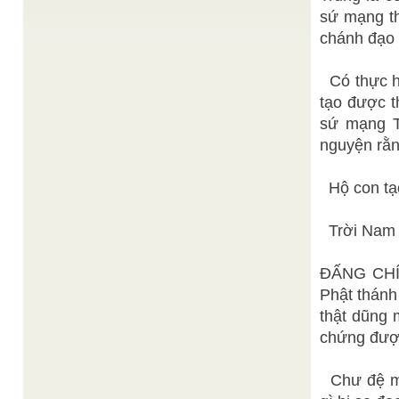
sắc cứu an cõi trần. Hiện diện trên cõi trần này,
sứ mạng th
con người ...
chánh đạo 
Đức Chí Tôn
Thầy Khai Đạo
/
Con thiết lễ Khai Minh Đại Đạo, Thầy giáng lâm
chỉ giáo chơn cơ; Bấy lâu luống những đợi chờ,
Có thực hi
Chờ con cất ...
tạo được t
Đức Như Ý Đạo Thoàn Chơn
Tâm là cứu cánh
/
sứ mạng T
Nhơn
Cơ Quan Phổ Thông Giáo Lý, 10 giờ đêm ngày 29
nguyện rằn
tháng 8 Quí Hợi (5.10.1983)
BBCVietnamese.com
Tranh Phật ở Nepal
/
Hộ con tạ
Nepal tìm thấy tranh Phật. Việc tìm ra những bức
tranh Phật được cho là có liên quan đến một ...
Thiện Chí sưu tầm
Bản Thể Đại Đồng Dân Tộc
/
Trời Nam x
& Biên soạn
Chính tình yêu nước thiêng liêng, ý chí quật
cường, trí tuệ sáng tạo, lòng biết ơn tổ tiên, cộng ...
ĐẤNG CHÍ 
Phật thánh 
thật dũng 
chứng đượ
Chư đệ muộ