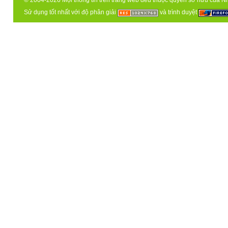
© 2004-2026 Mọi thông tin trên trang web đều thuộc quyền sở hữu của N
Sử dụng tốt nhất với độ phân giải
và trình duyệt