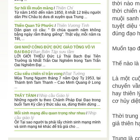
thời nào m
Thiện Chí
Sự hối lỗi muộn màng
/
thời chiến
Từ năm 1450 đến năm 1850, ít nhất 12 triệu người
dân Phi Châu bị đưa đi xuyên qua Trung ...
muội sanh
tuyệt diệu
Thiên Vương Tinh
Thiên Quan Tứ Phước
/
Dân gian có câu: " Đi chùa quanh năm không
đúng đạo hợ
bằng ngày rằm tháng giêng". Thật vậy, mỗi năm ra
Tết, ...
GHI NHỚ CÔNG ĐỨC ĐỨC GIÁO TÔNG VÔ VI
Muốn tạo đ
Ban Biên Tập sưu tầm
ĐẠI ĐẠO
/
LỜI GIỚI THIỆU Đức Lý Thái Bạch Đại Tiên
Trưởng là Nhất Trấn Oai Nghiêm trong Tam Trấn
Thế nào là 
Oai Nghiêm Đại ...
Đạt Tường
Cầu siêu chiến sĩ trận vong
/
Là một cuộ
Mùa Trung Nguơn tháng 7 năm Quý Tỵ 1953, tại
Thánh tịnh Tam Thanh – Cao Minh Quang ở Long
chuyển vầ
...
hay thiên 
Nhip cầu Giáo lý
THẤY TÁNH
/
Những người tu theo Chánh Pháp Đại Đạo trong
cơ hủy diệt
buổi Tam Kỳ cần ý thức sâu xa, đừng thiên đừng ...
Nhịp
Mỗi sinh mạng đều quan trọng như nhau
/
Thời trung
cầu giáo lý
Ôi! Tại sao người ta phải lấy chính sinh mạng mình
giả thiên h
và sinh mạng kẻ khác để trả giá cho ...
Kim Trinh
Vào đời độ chúng lập công . . .
/
Trung là c
Phật Tiên Thần Thánh rộn ràng, Đồng vâng ngọc