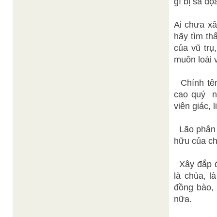
gì bị sa đọ
Ai chưa xâ
hãy tìm th
của vũ trụ
muôn loài 
Chính tên
cao quý nh
viên giác, 
Lão phân 
hữu của ch
Xây đắp đư
là chùa, l
đồng bào, 
nữa.