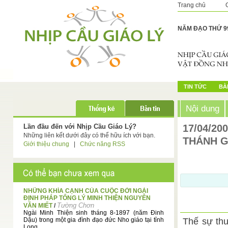
Trang chủ
NĂM ĐẠO THỨ 9
TIN TỨC
BÀI
Nội dung
Lần đầu đến với Nhịp Cầu Giáo Lý?
17/04/20
Những liên kết dưới đây có thể hữu ích với bạn.
THÁNH G
Giới thiệu chung
|
Chức năng RSS
NHỮNG KHÍA CẠNH CỦA CUỘC ĐỜI NGÀI
ĐỊNH PHÁP TỔNG LÝ MINH THIỆN NGUYỄN
Tường Chơn
VĂN MIẾT
/
Ngài Minh Thiện sinh tháng 8-1897 (năm Đinh
Dậu) trong một gia đình đạo đức Nho giáo tại tỉnh
Thế sự thư
Long ...