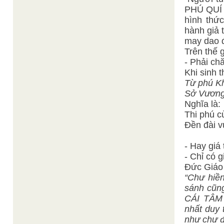
PHÚ QUÍ
hình thức
hành giả 
may dao 
Trên thế g
- Phải chă
Khi sinh 
Từ phú Kh
Sở Vương 
Nghĩa là:
Thi phú c
Đền đài v
- Hay giá 
- Chỉ có gi
Đức Giáo 
“Chư hiền
sánh cũn
CÁI TÂM 
nhất duy 
như chư đ