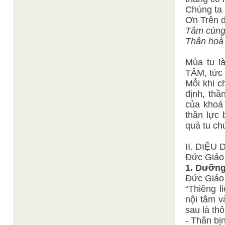
Chúng ta 
Ơn Trên d
Tâm cùng 
Thân hoà 
Mùa tu l
TÂM, tức
Mỗi khi c
định, thầ
của khoá 
thần lực 
quả tu ch
II. DIỆ
Đức Giáo
1. Dưỡng
Đức Giáo
“Thiêng l
nội tâm v
sau là th
- Thân bị