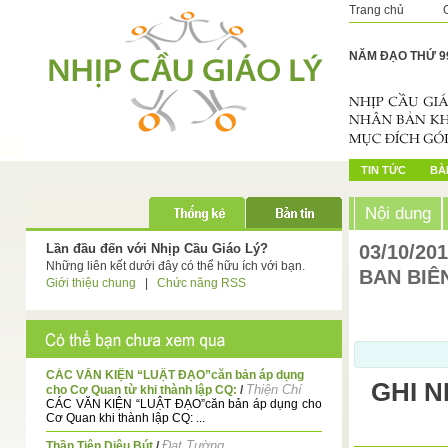
Trang chủ
NĂM ĐẠO THỨ 9
TIN TỨC
BÀI
Nội dung
Lần đầu đến với Nhịp Cầu Giáo Lý?
03/10/20
Những liên kết dưới đây có thể hữu ích với bạn.
BAN BIÊ
Giới thiệu chung
|
Chức năng RSS
CÁC VĂN KIỆN “LUẬT ĐẠO”căn bản áp dụng
GHI 
Thiện Chí
cho Cơ Quan từ khi thành lập CQ:
/
CÁC VĂN KIỆN “LUẬT ĐẠO”căn bản áp dụng cho
Cơ Quan khi thành lập CQ: ...
Đạt Tường
Thần Tiên Diệu Bút
/