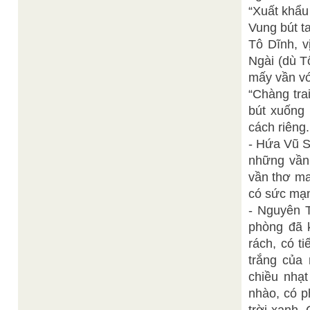
“Xuất khẩu
Vung bút t
Tô Dĩnh, 
Ngài (dù T
mấy vần vớ
“Chàng trai
bút xuống 
cách riêng
- Hứa Vũ S
những vần 
vần thơ ma
có sức mạn
- Nguyên T
phòng đã k
rách, có t
trắng của
chiều nhạt
nhào, có p