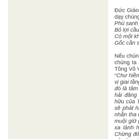
Đức Giáo 
dạy chúng
Phù sanh đ
Bỏ lợi cầ
Có một kh
Gốc cằn s
Nếu chúng
chúng ta
Tông Vô V
“
Chư hiền
vị giai tầ
đó là tâm
hải đăng 
hữu của T
sẽ phát h
nhằn tha 
muội giữ 
xa lánh 
Chừng đó