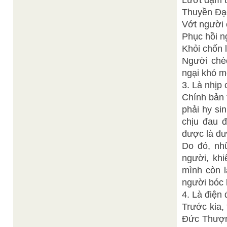
Lướt dặm t
Thuyền Đạo
Vớt người 
Phục hồi n
Khỏi chốn 
Người chèo
ngại khó m
3. Là nhịp
Chính bản 
phải hy si
chịu đau 
được là đư
Do đó, nh
người, kh
mình còn l
người bóc 
4. Là điện 
Trước kia,
Đức Thượng