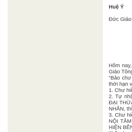
Huệ Ý
Đức Giáo 
Hôm nay,
Giáo Tông
“Bảo chư
thời hạn v
1. Chư h
2. Tự n
ĐẠI THỪ
NHÂN, th
3. Chư 
NỘI TÂM
HIỆN BÊ