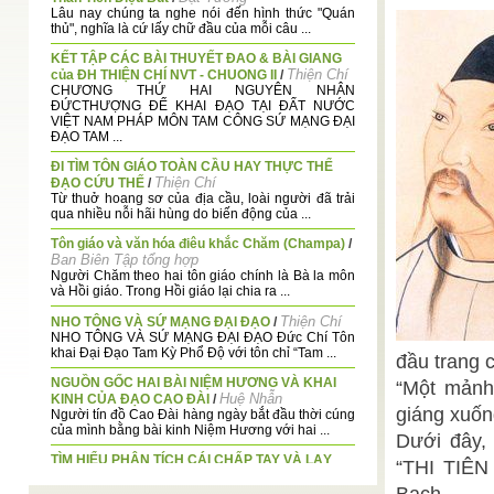
Lâu nay chúng ta nghe nói đến hình thức "Quán
thủ", nghĩa là cứ lấy chữ đầu của mỗi câu ...
KẾT TẬP CÁC BÀI THUYẾT ĐAO & BÀI GIANG
Thiện Chí
của ĐH THIỆN CHÍ NVT - CHUONG II
/
CHƯƠNG THỨ HAI NGUYÊN NHÂN
ĐỨCTHƯỢNG ĐẾ KHAI ĐẠO TẠI ĐẤT NƯỚC
VIỆT NAM PHÁP MÔN TAM CÔNG SỨ MẠNG ĐẠI
ĐẠO TAM ...
ĐI TÌM TÔN GIÁO TOÀN CẦU HAY THỰC THỂ
Thiện Chí
ĐẠO CỨU THẾ
/
Từ thuở hoang sơ của địa cầu, loài người đã trải
qua nhiều nỗi hãi hùng do biến động của ...
Tôn giáo và văn hóa điêu khắc Chăm (Champa)
/
Ban Biên Tập tổng hợp
Người Chăm theo hai tôn giáo chính là Bà la môn
và Hồi giáo. Trong Hồi giáo lại chia ra ...
Thiện Chí
NHO TÔNG VÀ SỨ MẠNG ĐẠI ĐẠO
/
NHO TÔNG VÀ SỨ MẠNG ĐẠI ĐẠO Đức Chí Tôn
khai Đại Đạo Tam Kỳ Phổ Độ với tôn chỉ “Tam ...
đầu trang c
NGUỒN GỐC HAI BÀI NIỆM HƯƠNG VÀ KHAI
“Một mảnh 
Huệ Nhẫn
KINH CỦA ĐẠO CAO ĐÀI
/
giáng xuốn
Người tín đồ Cao Đài hàng ngày bắt đầu thời cúng
của mình bằng bài kinh Niệm Hương với hai ...
Dưới đây, 
TÌM HIỂU PHÂN TÍCH CÁI CHẤP TAY VÀ LẠY
“THI TIÊN
Minh Huyền
CỦA ĐẠO CAO ĐÀI
/
CUNG TÝ là cung khởi đầu, cho nên trong Dịch