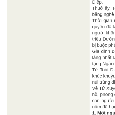
Diệp.
Thuở ấy, T
bằng nghề 
Thời gian
quyền đã l
người khôn
triều Đườn
bị buộc phả
Gia đình d
làng nhất 
tặng Ngài 
Từ Toái D
khúc khuỷu
núi trùng 
Về Tứ Xuyê
hồ, phong 
con người 
năm đã học
1. Một ng