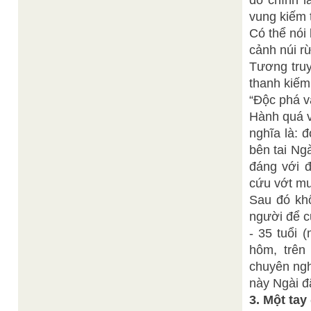
đó chính l
vung kiếm 
Có thể nói
cảnh núi r
Tương truy
thanh kiếm
“Độc phá v
Hành quá vạ
nghĩa là: 
bên tai Ng
đáng với đ
cứu vớt mu
Sau đó khô
người để c
- 35 tuổi
hôm, trên
chuyên ngh
này Ngài đ
3. Một tay