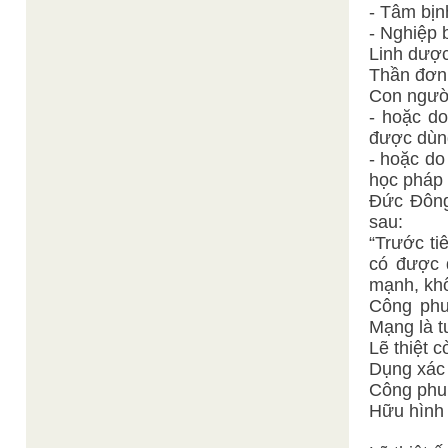
- Tâm bịn
- Nghiệp 
Linh dược
Thần đơn 
Con người
- hoặc do
được dùng
- hoặc do 
học pháp 
Đức Đông
sau:
“Trước ti
có được 
mạnh, khô
Công phu
Mạng là t
Lẽ thiệt 
Dụng xác 
Công phu,
Hữu hình 