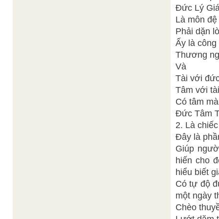
Đức Lý Giá
Là môn đệ
Phải dặn l
Ấy là công
Thương ngư
Và
Tài với đức
Tâm với tà
Có tâm mà l
Đức Tâm T
2. Là chiếc
Đây là phầ
Giúp ngườ
hiến cho đờ
hiểu biết gi
Có tự độ đ
một ngày t
Chèo thuyề