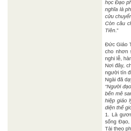
học Đạo ph
nghĩa là p
cửu chuyển 
Còn câu ch
Tiên
.”
Đức Giáo T
cho nhơn s
nghi lễ, hà
Nơi đây, c
người tín 
Ngài đã dạ
“Người đạo
bến mê san
hiệp giáo 
diện thế gi
1. Là gươ
sống Đạo, 
Tài theo p