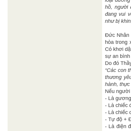
loại dường
hồ, người 
đang vui v
như bị khin
Đức Nhân l
hòa trong 
Có khơi dậ
sự an bình 
Do đó Thầy
“Các con t
thương yêu
hành, thực
Nếu người
- Là gương
- Là chiếc 
- Là chiếc 
- Tự độ + 
- Là điện 