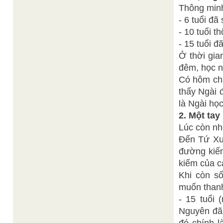
Thông minh 
- 6 tuổi đã
- 10 tuổi t
- 15 tuổi 
Ở thời gia
đêm, học n
Có hôm cha
thấy Ngài 
là Ngài học
2. Một ta
Lúc còn nh
Đến Tứ Xuy
đường kiếm
kiếm của c
Khi còn s
muốn thanh
- 15 tuổi 
Nguyên đã 