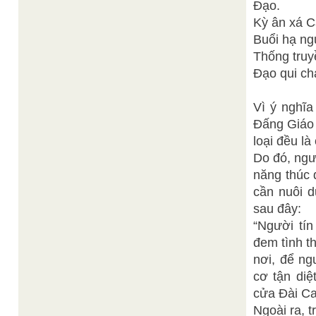
Đạo.
Kỳ ân xá C
Buổi hạ ng
Thống truyề
Đạo qui ch
Vì ý nghĩa
Đấng Giáo 
loại đều l
Do đó, ngư
năng thúc 
cần nuôi d
sau đây:
“Người tín
đem tình t
nơi, để ng
cơ tận di
cửa Đài Ca
Ngoài ra, 