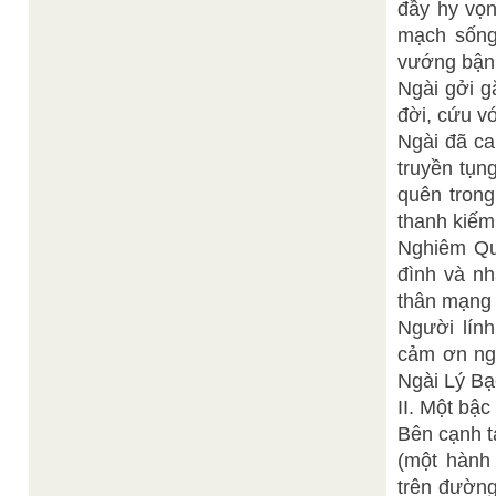
đầy hy vọn
mạch sống
vướng bận 
Ngài gởi g
đời, cứu vớ
Ngài đã ca
truyền tụn
quên tron
thanh kiếm
Nghiêm Quâ
đình và nh
thân mạng 
Người lín
cảm ơn ng
Ngài Lý Bạ
II. Một bậc
Bên cạnh t
(một hành 
trên đường