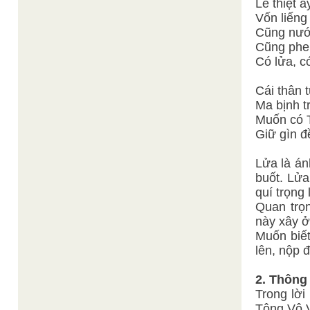
Lẽ thiệt ấ
Vốn liếng
Cũng nước
Cũng phen
Có lửa, c
Cái thân t
Ma bịnh t
Muốn có 
Giữ gìn 
Lửa là án
buốt. Lửa
quí trọng 
Quan trọn
này xây ở
Muốn biế
lên, nộp 
2. Thông
Trong lời
Tông Vô V