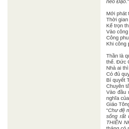
nẻo Đạo
.”
Mới phát
Thời gia
Kế trọn 
Vào công
Công phu
Khi công
Thần là q
thể. Đức 
Nhà ai th
Có đủ quy
Bí quyết 
Chuyên tâ
Vào đầu 
nghĩa của
Giáo Tông
“
Chư đệ m
sống rất
THIÊN N
tháng có 