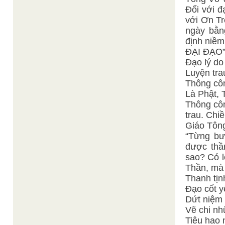
Đối với 
với Ơn Tr
ngày bằn
định niề
ĐẠI ĐẠO”,
Đạo lý do 
Luyện tra
Thông côn
Là Phật, 
Thông côn
trau. Chi
Giáo Tôn
“Từng bư
được thầ
sao? Có l
Thần, mà 
Thanh tịn
Đạo cốt yế
Dứt niệm t
Vẽ chi nh
Tiêu hao n