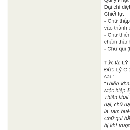
Qui y Phật
Đại chí diệt
Chiết tự:
- Chữ thập
vào thành 
- Chữ thiê
chấm thàn
- Chữ qui 
Tức là: L
Đức Lý Giá
sau:
“
Thiên kha
Mộc hiệp ấ
Thiên khai
đại, chữ đ
là Tam huê
Chữ qui bằ
bị khí trư