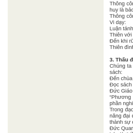
Thông côn
huy là bả
Thông cô
Vi dạy:
Luận tánh
Thiên với
Đến khi rũ
Thiên đìn
3. Thấu 
Chúng ta 
sách:
Đến chùa t
Đọc sách 
Đức Giáo 
“Phương p
phần nghi
Trong đạo
năng đại đ
thành sự 
Đức Quan