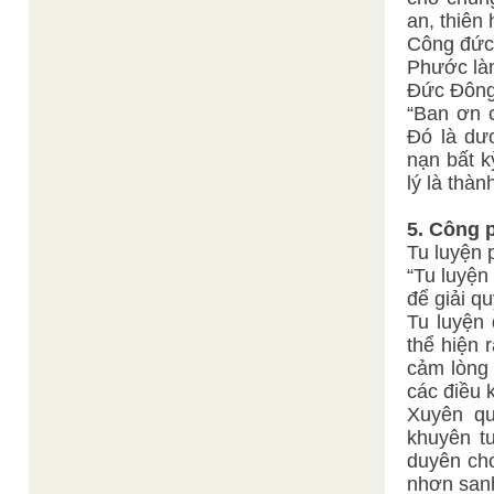
an, thiên 
Công đức 
Phước làn
Đức Đông
“Ban ơn c
Đó là dư
nạn bất k
lý là thàn
5. Công 
Tu luyện 
“Tu luyện
để giải q
Tu luyện
thể hiện 
cảm lòng 
các điều 
Xuyên qu
khuyên t
duyên cho
nhơn san