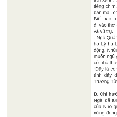
trời xanh.
tiếng chim
ban mai, có
Biết bao l
đi vào thơ
và vũ trụ.
- Ngô Quân
họ Lý hạ b
động. Nhữn
muốn ngủ g
cử nhà thơ
“Đây là con
tình đầy 
Trương Tử
B. Chí hư
Ngài đã từ
của Nho gi
xứng đáng 