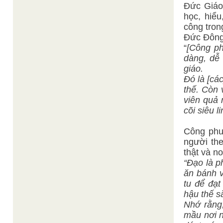
Đức Giáo
học, hiể
công tron
Đức Đông
“
[Công ph
dàng, dễ
giáo.
Đó là [cá
thế. Còn 
viên quả 
cõi siêu l
Công phu 
người th
thật và n
“Đạo là p
ăn bánh 
tu để đạt
hậu thế sắ
Nhớ rằng
mầu nơi n