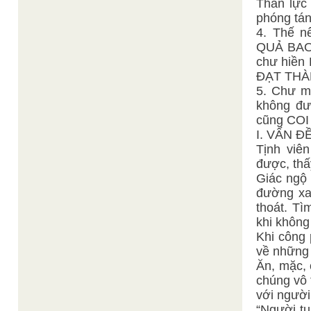
Thần lực 
phóng tán
4. Thế n
QUẢ BAO 
chư hiề
ĐẠT THÀ
5. Chư 
không đư
cũng COI
I. VẤN Đ
Tịnh viê
được, thấ
Giác ngộ 
đường xa
thoát. T
khi không
Khi công 
về những 
Ăn, mặc, 
chúng vô 
với người
“Người tu