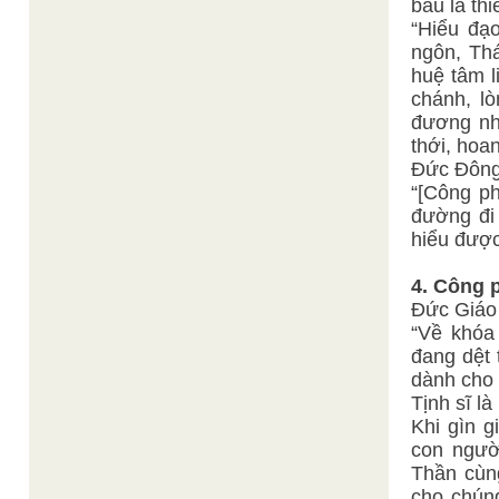
báu là thi
“Hiểu đạ
ngôn, Thá
huệ tâm l
chánh, lò
đương nhi
thới, hoan
Đức Đông
“[Công ph
đường đi
hiểu được
4. Công p
Đức Giáo 
“Về khóa 
đang dệt 
dành cho 
Tịnh sĩ l
Khi gìn g
con ngườ
Thần cùng
cho chún