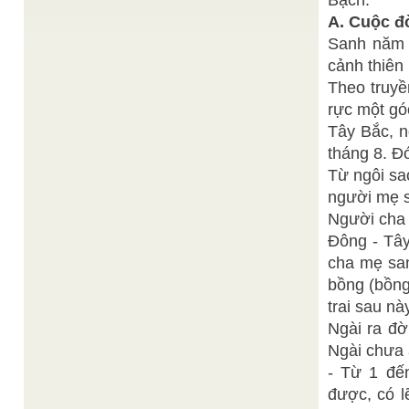
Bạch.
Học phân ra ngôi TAM TÀI như sau : THIÊN ...
A. Cuộc đ
Như Ý Đạo Thoàn Chơn Nhơn
Cao Đài nội tại
/
Sanh năm 7
Thánh giáo tại Cơ Quan Phổ Thông Giáo Lý, Tuất
thời, 14 tháng 3 Mậu Ngọ (20-4-1978) NHƯ Ý
cảnh thiên 
ĐẠO ...
Theo truyề
Thiện Chí
Những trọng điểm của Cơ Đạo kỳ Ba
/
rực một góc
Cách đây hơn 80 năm, Đức Thượng Đế Cao Đài
thâu nhận người đệ tử đầu tiên là Ngài Ngô ...
Tây Bắc, n
Thiện Chí
tháng 8. Đ
Tâm sự của mùa Xuân
/
Tâm sự của mùa Xuân Thời gian là dòng sông
Từ ngôi sa
vĩnh cửu, nhưng nếu không có bốn mùa thì lấy ...
người mẹ s
Kinh Thánh Thiên Chúa nhìn từ Phương Đông
/
Hồng Phúc
Người cha 
Kinh Thánh Thiên Chúa Giáo gồm Cựu Ước và
Đông - Tây
Tân Ước. "Cựu ước" có nghĩa là "giao ước cũ",
trình ...
cha mẹ san
bồng (bồng
trai sau nà
Ngài ra đờ
Ngài chưa 
- Từ 1 đế
được, có l