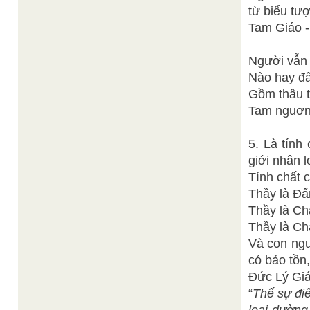
từ biểu tư
Tam Giáo -
Người vẫn 
Nào hay đ
Gồm thâu 
Tam nguơn
5. Là tính
giới nhân l
Tính chất 
Thầy là Đ
Thầy là Ch
Thầy là Ch
Và con ngư
có bảo tồn
Đức Lý Giá
“
Thế sự điê