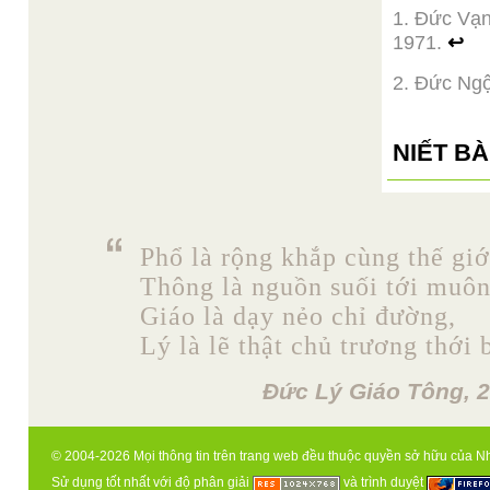
1. Đức Vạn
1971.
↩
2. Đức Ng
NIẾT B
Phổ là rộng khắp cùng thế giớ
Thông là nguồn suối tới muô
Giáo là dạy nẻo chỉ đường,
Lý là lẽ thật chủ trương thới 
Đức Lý Giáo Tông, 2
© 2004-2026 Mọi thông tin trên trang web đều thuộc quyền sở hữu của N
Sử dụng tốt nhất với độ phân giải
và trình duyệt