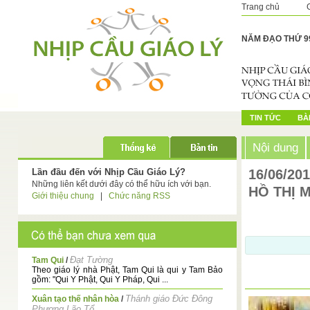
Trang chủ
NĂM ĐẠO THỨ 9
TIN TỨC
BÀI
Nội dung
Lần đầu đến với Nhịp Cầu Giáo Lý?
16/06/20
Những liên kết dưới đây có thể hữu ích với bạn.
HỒ THỊ 
Giới thiệu chung
|
Chức năng RSS
Đạt Tường
Tam Qui
/
Theo giáo lý nhà Phật, Tam Qui là qui y Tam Bảo
gồm: "Qui Y Phật, Qui Y Pháp, Qui ...
Thánh giáo Đức Đông
Xuân tạo thế nhân hòa
/
Phương Lão Tổ