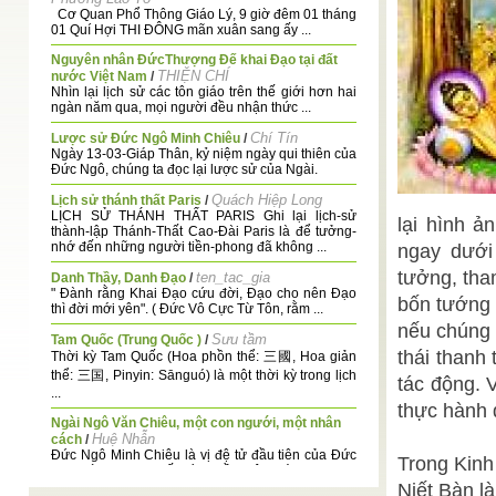
Cơ Quan Phổ Thông Giáo Lý, 9 giờ đêm 01 tháng
01 Quí Hợi THI ĐÔNG mãn xuân sang ấy ...
Nguyên nhân ĐứcThượng Đế khai Đạo tại đất
THIỆN CHÍ
nước Việt Nam
/
Nhìn lại lịch sử các tôn giáo trên thế giới hơn hai
ngàn năm qua, mọi người đều nhận thức ...
Chí Tín
Lược sử Đức Ngô Minh Chiêu
/
Ngày 13-03-Giáp Thân, kỷ niệm ngày qui thiên của
Đức Ngô, chúng ta đọc lại lược sử của Ngài.
Quách Hiệp Long
Lịch sử thánh thất Paris
/
LỊCH SỬ THÁNH THẤT PARIS Ghi lại lịch-sử
lại hình ả
thành-lập Thánh-Thất Cao-Đài Paris là để tưởng-
nhớ đến những người tiền-phong đã không ...
ngay dưới 
tưởng, tham
ten_tac_gia
Danh Thầy, Danh Đạo
/
" Đành rằng Khai Đạo cứu đời, Đạo cho nên Đạo
bốn tướng 
thì đời mới yên". ( Đức Vô Cực Từ Tôn, rằm ...
nếu chúng 
Sưu tầm
Tam Quốc (Trung Quốc )
/
thái thanh 
Thời kỳ Tam Quốc (Hoa phồn thể: 三國, Hoa giản
thể: 三国, Pinyin: Sānguó) là một thời kỳ trong lịch
tác động. 
...
thực hành 
Ngài Ngô Văn Chiêu, một con ngưới, một nhân
Huệ Nhẫn
cách
/
Đức Ngô Minh Chiêu là vị đệ tử đầu tiên của Đức
Trong Kinh
Cao Đài Thượng Đế; đứng đầu một nhánh ...
Niết Bàn l