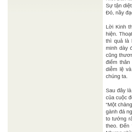
HÒA THƯỢNG Thích
Thiền viện Chân Không
/
Sự tận diệt
Thanh Từ
Sau đây, chúng tôi sẽ có những lời giải thích về
Đó, nầy đạo
mục đích của tôi khi thành lập Thiền viện ...
Minh Niệm
NGÕ VÀO BẢN THỂ
/
Lời Kinh th
Hiện nay các nhà khoa học đều cho rằng những gì
mà chúng ta nhìn thấy trong thực tại đều ...
hiện. Thoạ
Ban Biên Tập
Thắp đuốc Đại Đạo
/
thì quả là
THẮP ĐUỐC ĐẠI ĐẠO ĐỂ GIEO NIỀM TIN SIÊU
VIỆT CAO ĐÀI Đức Chí Tôn khai đạo đã hơn 80
minh dày đ
năm, ...
cũng thươn
Đức Hộ Pháp Phạm Công
Thể Pháp và Bí Pháp
/
điểm thân
Tắc
Huyền vi bí mật Tạo-Đoan đã cho một tánh-chất ly-
diễm lệ và
kỳ bí mật , là khôn-ngoan hơn Vạn-Vật, do khôn-
chúng ta.
ngoan ấy ...
Sau đây là
của cuộc đờ
“Một chàng
gành đá ng
to tướng r
theo. Đến 