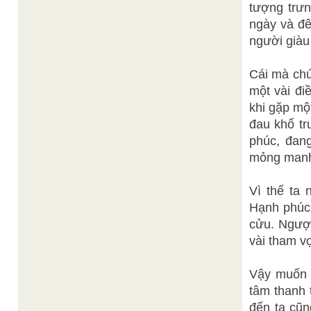
tượng trưn
ngày và đê
người giàu 
Cái mà chú
một vài đi
khi gặp mộ
đau khổ tr
phúc, đang
mỏng manh,
Vì thế ta 
Hạnh phúc 
cửu. Ngược
vài tham vọ
Vậy muốn t
tâm thanh 
đến ta cũn