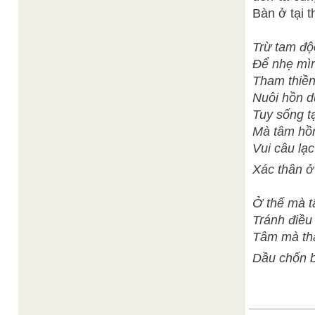
Bàn ở tại 
Trừ tam độ
Để nhẹ mìn
Tham thiền
Nuôi hồn d
Tuy sống tạ
Mà tâm hồn
Vui câu lạc
Xác thân ở
Ở thế mà t
Tránh điều 
Tâm mà than
Dầu chốn b