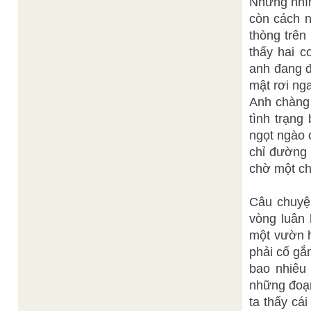
Nhưng nhìn
còn cách n
thòng trên
thấy hai c
anh đang đ
mật rơi ng
Anh chàng 
tình trạng
ngọt ngào 
chỉ đường 
chờ một ch
Câu chuyện
vòng luân 
một vườn h
phải cố gắ
bao nhiêu 
những đoạn
ta thấy cá