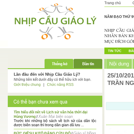
Trang chủ
NĂM ĐẠO THỨ 9
TIN TỨC
BÀI
Nội dung
Lần đầu đến với Nhịp Cầu Giáo Lý?
25/10/20
Những liên kết dưới đây có thể hữu ích với bạn.
TRẦN N
Giới thiệu chung
|
Chức năng RSS
Tìm hiểu đôi nét về Lịch sử văn hóa thời đại
Xuân Mai biên soạn
Hùng Vương
/
Trước khi những bộ sách về lịch sử của dân tộc
được biên soạn thì trong dân gian đã lưu ...
Giáo sĩ Hồng
ĐỨC GIÊSU KITÔ ĐẤNG CỨU ĐỘ
/