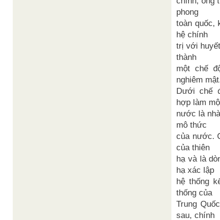
chính, ông 
phong
toàn quốc, 
hệ chính
trị với huyế
thành
một chế đ
nghiêm mật
Dưới chế 
hợp làm mộ
nước là nhà
mô thức
của nước. C
của thiên
hạ và là dò
hạ xác lập
hệ thống k
thống của
Trung Quốc
sau, chính