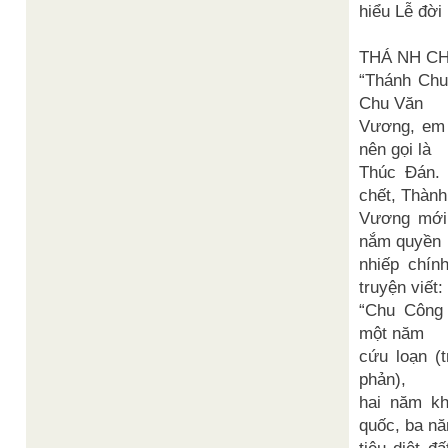
hiểu Lễ đời
THÁ NH CH
“Thánh Chu
Chu Văn
Vương, em
nên gọi là
Thúc Đán.
chết, Thành
Vương mới
nắm quyền
nhiếp chín
truyện viết:
“Chu Công 
một năm
cứu loạn (
phản),
hai năm k
quốc, ba n