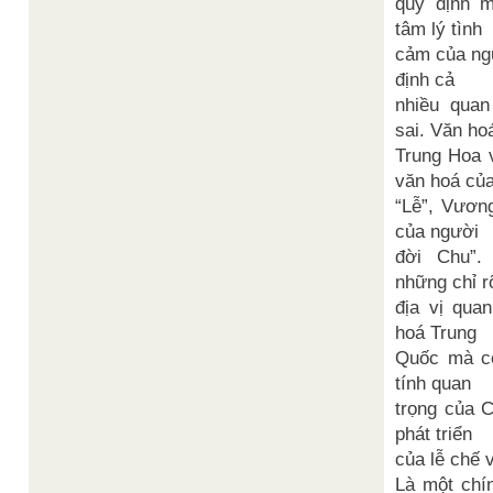
quy định m
tâm lý tình
cảm của ng
định cả
nhiều quan
sai. Văn ho
Trung Hoa 
văn hoá củ
“Lễ”, Vương
của người
đời Chu”.
những chỉ r
địa vị qua
hoá Trung
Quốc mà cò
tính quan
trọng của 
phát triển
của lễ chế 
Là một chín