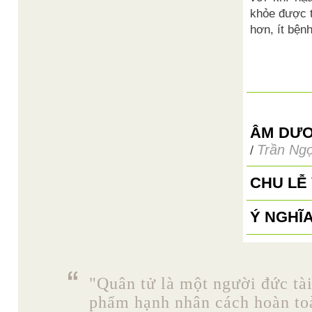
khỏe được t
hơn, ít bệnh
ÂM DƯƠ
Trần Ng
/
CHU LỄ
Ý NGHĨA
"Quân tử là một người đức tài
phẩm hạnh nhân cách hoàn toà