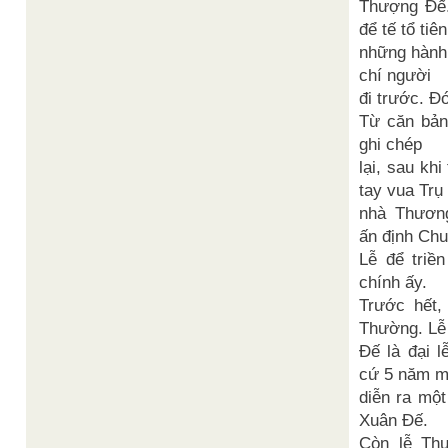
Thượng Đế.
để tế tổ tiên
những hành v
chí người
đi trước. Đ
Từ căn bản 
ghi chép
lại, sau khi
tay vua Trụ
nhà Thươn
ấn định Chu
Lễ để triề
chính ấy.
Trước hết,
Thường. Lễ
Đế là đại l
cứ 5 năm m
diễn ra một
Xuân Đế.
Còn lễ Th