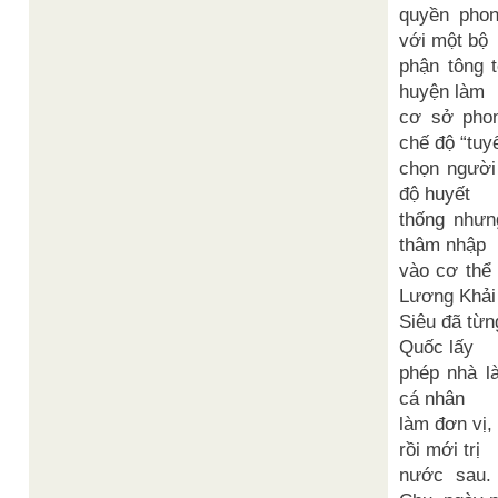
quyền phon
với một bộ
phận tông 
huyện làm
cơ sở phon
chế độ “tuy
chọn người
độ huyết
thống nhưn
thâm nhập
vào cơ thể
Lương Khải
Siêu đã từn
Quốc lấy
phép nhà l
cá nhân
làm đơn vị, 
rồi mới trị
nước sau.