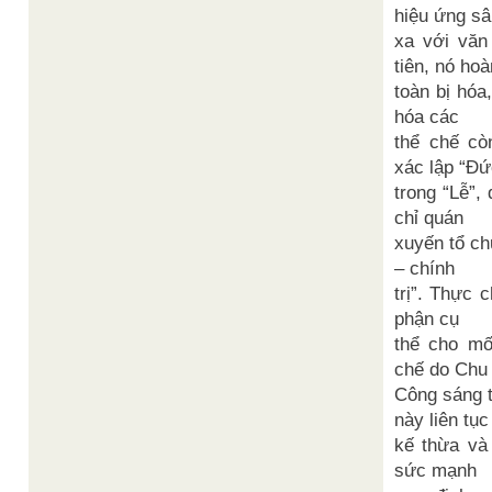
hiệu ứng sâ
xa với văn
tiên, nó hoà
toàn bị hóa
hóa các
thể chế cò
xác lập “Đứ
trong “Lễ”,
chỉ quán
xuyến tổ ch
– chính
trị”. Thực 
phận cụ
thể cho mố
chế do Chu
Công sáng 
này liên tục
kế thừa và 
sức mạnh