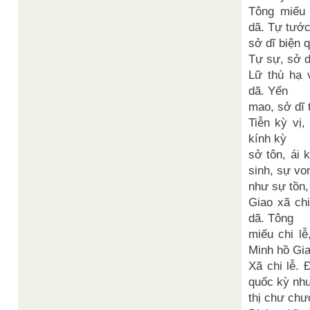
Tông miếu 
dã. Tự tước
sở dĩ biện q
Tự sự, sở d
Lữ thù hạ v
dã. Yến
mao, sở dĩ t
Tiễn kỳ vị,
kính kỳ
sở tôn, ái 
sinh, sự vo
như sự tồn, 
Giao xã ch
dã. Tông
miếu chi lễ
Minh hồ Gi
Xã chi lễ. 
quốc kỳ nh
thị chư chư