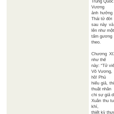
Trung Quốc
Vương
ảnh hưởng 
Thái tử đời
sau này và
lên như một
tấm gương 
theo.
Chương XI
như thế
này: “Tử viế
Võ Vương, 
hồ! Phù
hiếu giả, th
thuật nhân
chi sự giả d
Xuân thu tu
khí,
thiết kỳ thư