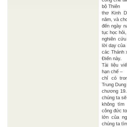
CƠ QUAN PHỔ THÔNG GIÁO LÝ ĐẠI ĐẠO HUỆ
NHẪN 12/2006 NGŨ CHI ĐẠI ĐẠO (Năm chi Đạo
bộ Thiên
họ Minh) VÀ NHỮNG LIÊN HỆ VỚI ...
thơ Kinh 
YẾU ĐIỂM
Tổng Quan Vũ Trụ Luận Đại Đạo
/
năm, và ch
GIÁO LÝ ĐẠI ĐẠO
TỔNG QUAN VỀ VŨ TRỤ LUẬN ĐẠI ĐẠO 1.
đến ngày n
Nguồn gốc vũ trụ 1.1. Khái niệm về vũ trụ 1.2. Bản
tục học hỏi,
Thể Vũ ...
nghiên cứu
Sưu tầm
Thần Tiên thi diệu bút - Thể loại vô vi
/
Là hình thức với một số chữ nhứt định trong câu,
lời dạy của
có thể là mười hay mười ba, mười bốn, ...
các Thánh 
Nhân Tử Nguyễn
Tiểu Sử Hải Thượng Lãn Ông
/
Điển này.
Văn Thọ
Hải Thượng Lãn Ông là tên hiệu của Lê Hữu Trác
Tài liệu v
(còn có tên là Lê Hữu Huân), một nho ...
hạn chế –
Đức Diêu Trì Kim Mẫu
ĐỨC MẸ DẠY NỮ PHÁI
/
chỉ có tr
Mẹ đến cùng con giữa tiết thu, Dắt dìu con trẻ thoát
Trung Dung
mây mù; Mượn câu đạo lý lời an ủi, Dụng tiếng ...
chương 19.
chúng ta sẽ
không tìm
công đức to
lớn của ng
chúng ta tì