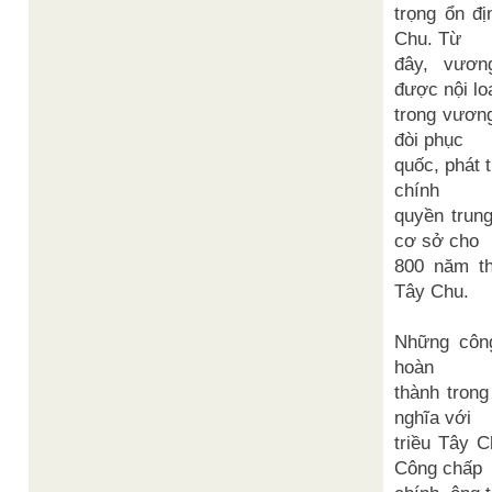
trọng ổn đị
Chu. Từ
đây, vươn
được nội lo
trong vương
đòi phục
quốc, phát t
chính
quyền trun
cơ sở cho
800 năm th
Tây Chu.
Những côn
hoàn
thành tron
nghĩa với
triều Tây 
Công chấp