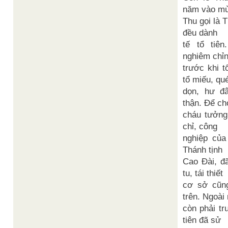
năm vào m
Thu gọi là 
đều dành
tế tổ tiê
nghiêm chỉn
trước khi t
tổ miếu, qu
dọn, hư đ
thận. Để ch
cháu tưởng
chỉ, công
nghiệp của 
Thánh tịnh
Cao Đài, đã
tu, tái thiết
cơ sở cũn
trên. Ngoài 
còn phải tr
tiên đã sử