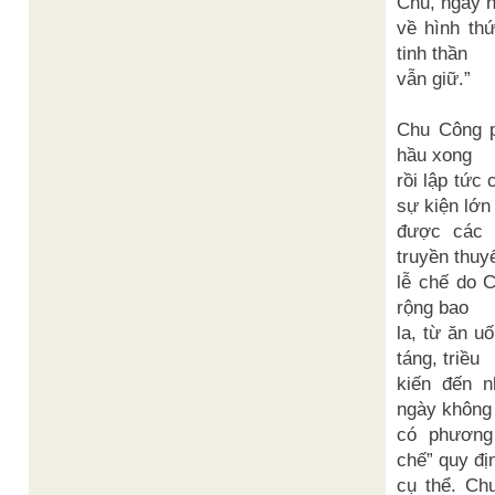
Chu, ngày 
về hình th
tinh thần
vẫn giữ.”
Chu Công 
hầu xong
rồi lập tức 
sự kiện lớn
được các 
truyền thuyế
lễ chế do 
rộng bao
la, từ ăn u
táng, triều
kiến đến 
ngày không
có phương
chế” quy đị
cụ thể. Ch