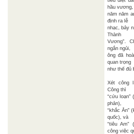
tiêu diệt đ
hầu vương,
năm năm an
định ra lễ
nhạc, bảy n
Thành
Vương”. C
ngắn ngủi,
ông đã hoà
quan trọng
như thế đủ 
Xét công 
Công thì
“cứu loạn”
phản),
“khắc Ân” 
quốc), và
“tiêu Am” 
công việc q