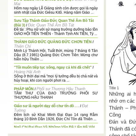
Mai
Hôm nay ngày Lễ Giáng sinh còn được gọi là ngày
sinh nhật của Đức Giêsu Kitô. Hàng năm Giáo ...
Sưu Tập Thánh Giáo Đức Quan Thế Âm Bồ Tát
Đức Quan Thế Âm Bồ Tát
(Bài 3)
/
Đề tài : Phụ nữ với sứ mạng trưởng dưỡng bảo tồn
GIÁO HỘI TIÊN THIÊN - Thánh Tịnh AN TIÊN, Tý ...
THÁNH GIÁO ĐỨC QUẢNG ĐỨC CHƠN TIÊN
/
Thiện Chí
Minh Lý Thánh Hội, Tuất thời, mùng 7 tháng 6 Tân
Dậu (8.7.1981) Quảng Đức Chơn Tiên: Mừng chư
hiền hữu Thiên ...
"Tôi muốn tiếp tục sống, ngay cả khi đã chết"
/
Hoàng Hải Anh
Sống ở thời đại mà "mọi lý tưởng đều bị chà nát và
hủy hoại, khi con người phơi ra ...
Title 1
Phối sư Thượng Hâu Thanh
PHÁP MÔN
/
Những ai h
TÂM THƯ CỦA ĐẠO TRƯỞNG PHỐI SƯ
THƯỢNG HẬU THANH
nhớ ơn các
Đạt
Giáo sư là người dạy dỗ chư tín đồ . . .
/
Thánh – P
Tường
Công
Đêm lịch sử Khai Minh Đại Đạo 14 rạng Rằm
tháng 10 Bính Dần 1926, Đức Chí Tôn đã Thiên ...
Đán và Đứ
Ngũ Chi Đại Đạo Và Những Vấn Đề Liên Hệ Với
Thánh đã c
Huệ Nhẫn
Đạo Cao Đài
/
công chế tá