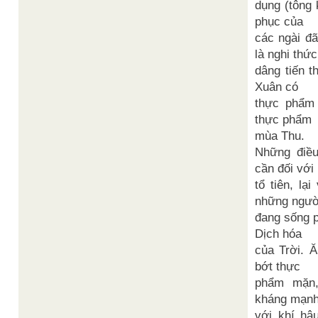
dụng (tông k
phục của
các ngài đ
là nghi thức
dâng tiến 
Xuân có
thực phẩm
thực phẩm
mùa Thu.
Những điều
cần đối với
tổ tiên, lạ
những ngườ
đang sống ph
Dịch hóa
của Trời. 
bớt thực
phẩm mặn
kháng mạn
với khí hậu