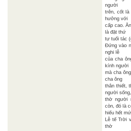
người
trên, cốt l
hưởng với
cấp cao. Ăn 
là đặt thứ
tự tuổi tác (
Đứng vào ng
nghi lễ
của cha ôn
kính người
mà cha ông
cha ông
thân thiết,
người sống
thờ người 
còn, đó là c
hiếu hết mứ
Lễ tế Trời 
thờ