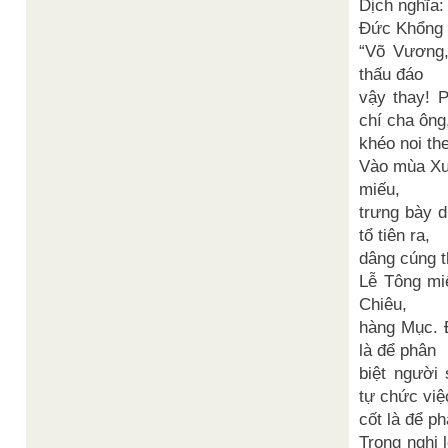
Dịch nghĩa:
Đức Khổng 
“Võ Vương
thấu đáo
vậy thay! 
chí cha ông
khéo noi th
Vào mùa Xu
miếu,
trưng bày d
tổ tiên ra,
dâng cúng 
Lễ Tông miế
Chiêu,
hàng Mục. 
là để phân
biệt người
tự chức việ
cốt là để ph
Trong nghi 