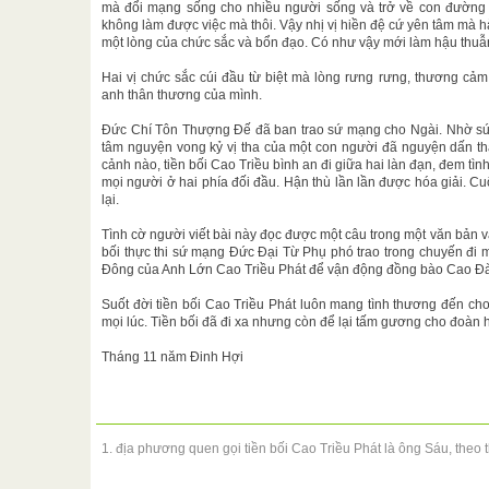
mà đổi mạng sống cho nhiều người sống và trở về con đường ch
không làm được việc mà thôi. Vậy nhị vị hiền đệ cứ yên tâm mà h
một lòng của chức sắc và bổn đạo. Có như vậy mới làm hậu thuẫn
Hai vị chức sắc cúi đầu từ biệt mà lòng rưng rưng, thương cảm
anh thân thương của mình.
Đức Chí Tôn Thượng Đế đã ban trao sứ mạng cho Ngài. Nhờ sức
tâm nguyện vong kỷ vị tha của một con người đã nguyện dấn th
cảnh nào, tiền bối Cao Triều bình an đi giữa hai làn đạn, đem 
mọi người ở hai phía đối đầu. Hận thù lần lần được hóa giải. C
lại.
Tình cờ người viết bài này đọc được một câu trong một văn bản v
bối thực thi sứ mạng Đức Đại Từ Phụ phó trao trong chuyến đi 
Đông của Anh Lớn Cao Triều Phát để vận động đồng bào Cao Đài đ
Suốt đời tiền bối Cao Triều Phát luôn mang tình thương đến ch
mọi lúc. Tiền bối đã đi xa nhưng còn để lại tấm gương cho đoàn h
Tháng 11 năm Đinh Hợi
1. địa phương quen gọi tiền bối Cao Triều Phát là ông Sáu, theo 