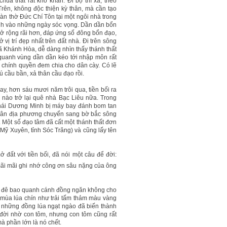
ùa thất rất khó khăn. Đi bộ thì xa, theo
rên, không độc thiện kỳ thân, mà cần tạo
Đàn thờ Đức Chí Tôn tại một ngôi nhà trong
kính vào những ngày sóc vọng. Dần dần bổn
sở rộng rãi hơn, đáp ứng số đông bổn đạo,
vị trí đẹp nhất trên đất nhà. Đi trên sông
ã Khánh Hòa, dễ dàng nhìn thấy thánh thất
quanh vùng dần dần kéo tới nhập môn rất
o chính quyền đem chia cho dân cày. Có lẽ
 cầu bần, xả thân cầu đạo rồi.
ay, hơn sáu mươi năm trôi qua, tiền bối ra
p nào trở lại quê nhà Bạc Liêu nữa. Trong
Thái Dương Minh bị máy bay đánh bom tan
, dân địa phương chuyển sang bờ bắc sông
 Một số đạo tâm đã cất một thánh thất đơn
ỹ Xuyên, tỉnh Sóc Trăng) và cũng lấy tên
ất với tiền bối, đã nói một câu để đời:
mãi mãi ghi nhớ công ơn sâu nặng của ông
đắp đê bao quanh cánh đồng ngăn không cho
 mùa lúa chín như trải tấm thảm màu vàng
 những đồng lúa ngạt ngào đã biến thành
ời nhờ con tôm, nhưng con tôm cũng rất
 mà phần lớn là nó chết.