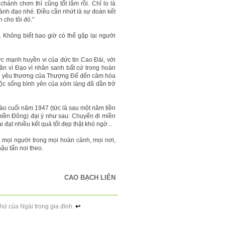
ánh chơn thì cũng tốt lắm rồi. Chỉ lo là
ành đạo nhé. Điều cần nhứt là sự đoàn kết
 cho tôi đó."
. Không biết bao giờ có thể gặp lại người
 mạnh huyền vi của đức tin Cao Đài, với
ân vì Đạo vì nhân sanh bất cứ trong hoàn
tình yêu thương của Thượng Đế đến cảm hóa
uộc sống bình yên của xóm làng đã dần trở
ào cuối năm 1947 (tức là sau một năm tiền
miền Đông) đại ý như sau: Chuyến đi miền
ạt nhiều kết quả tốt đẹp thật khó ngờ...
o mọi người trong mọi hoàn cảnh, mọi nơi,
ậu tấn noi theo.
CAO BẠCH LIÊN
thứ của Ngài trong gia đình.
↩