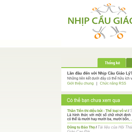
Lần đầu đến với Nhịp Cầu Giáo Lý
Những liên kết dưới đây có thể hữu ích 
Giới thiệu chung
|
Chức năng RSS
Thần Tiên thi diệu bút - Thể loại vô vi
/
Là hình thức với một số chữ nhứt định 
có thể là mười hay mười ba, mười bốn, ..
Tài liệu của Hội Th
Dòng tu Bảo Thọ
/
Giáo Cao Đài