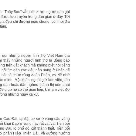
iền Thầy Sáu" vẫn còn được người dân ghi
 được lưu truyền trong dân gian ở đây. Tới
 già đều chỉ đường mau chóng, còn hỏi địa
 lắm.
n gũi những người lính thợ Việt Nam tha
i thấy những người lính thợ là đồng bào
ng trên đất khách mà không biết nói tiếng
iền bối tìm gặp các kiều bào đang ở Pháp để
 các tổ chức công đoàn Pháp, v.v. để nhờ
ào mình. Mặt khác, ngoài giờ làm việc, tiền
ng dân hoặc dân nghèo thành thị nên phải
ể giúp họ có thể giao tiếp, khi làm việc đỡ
 trong những ngày xa xứ.
 Cao Đài, lại đặt cơ sở ở vùng sâu vùng
bối khai Đạo ở vùng này rất vất vả. Tiền bối
ài, lo phổ độ, cất thánh thất. Tiền bối
 lo phần Hiệp Thiên Đài, và đường hướng