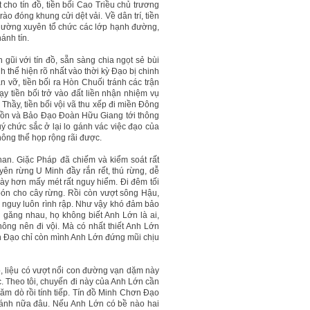
 cho tín đồ, tiền bối Cao Triều chủ trương
rào đóng khung cửi dệt vải. Về dân trí, tiền
 thường xuyên tổ chức các lớp hạnh đường,
hánh tín.
 gũi với tín đồ, sẵn sàng chia ngọt sẻ bùi
h thể hiện rõ nhất vào thời kỳ Đạo bị chinh
 vỡ, tiền bối ra Hòn Chuối tránh các trận
 tiền bối trở vào đất liền nhận nhiệm vụ
Thầy, tiền bối vội vã thu xếp đi miền Đông
 Tồn và Bảo Đạo Đoàn Hữu Giang tới thông
uý chức sắc ở lại lo gánh vác việc đạo của
hông thể họp rộng rãi được.
nan. Giặc Pháp đã chiếm và kiểm soát rất
yên rừng U Minh đầy rắn rết, thú rừng, dễ
ày hơn mấy mét rất nguy hiểm. Đi đêm tối
bón cho cây rừng. Rồi còn vượt sông Hậu,
 nguy luôn rình rập. Như vậy khó đảm bảo
 găng nhau, họ không biết Anh Lớn là ai,
hông nên đi vội. Mà có nhất thiết Anh Lớn
n Đạo chỉ còn mình Anh Lớn đứng mũi chịu
o, liệu có vượt nổi con đường vạn dặm này
. Theo tôi, chuyến đi này của Anh Lớn cần
hăm dò rồi tính tiếp. Tín đồ Minh Chơn Đạo
 gánh nữa đâu. Nếu Anh Lớn có bề nào hai