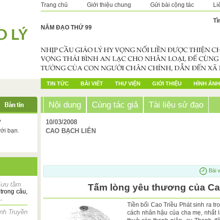
Trang chủ
Giới thiệu chung
Gửi bài cộng tác
Li
Tì
NĂM ĐẠO THỨ 99
TIN TỨC
BÀI VIẾT
THƯ VIỆN
GIỚI THIỆU
HÌNH ẢNH
Nội dung
Cùng tác giả
Tài liệu sử đạo
?
10/03/2008
với bạn.
CAO BẠCH LIÊN
Bài v
Sưu tầm
Tấm lòng yêu thương của Cao
trong câu,
.
Tiền bối Cao Triều Phát sinh ra t
ánh Truyền
cách nhân hậu của cha mẹ, nhất l