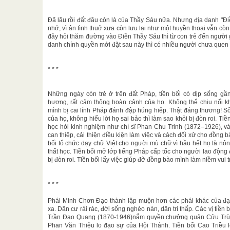
Đã lâu rồi đất đâu còn là của Thầy Sáu nữa. Nhưng địa danh "Đ
nhớ, vì ân tình thuở xưa còn lưu lại như một huyền thoại vẫn còn
đây hỏi thăm đường vào Điền Thầy Sáu thì từ con trẻ đến người
danh chính quyền mới đặt sau này thì có nhiều người chưa quen
* * *
Những ngày còn trẻ ở trên đất Pháp, tiền bối có dịp sống gầ
hương, rất cảm thông hoàn cảnh của họ. Không thể chịu nổi kh
mình bị cai lính Pháp đánh đập húng hiếp. Thật đáng thương! Số
của họ, không hiểu lời họ sai bảo thì làm sao khỏi bị đòn roi. T
học hỏi kinh nghiệm như chí sĩ Phan Chu Trinh (1872–1926), và
can thiệp, cải thiện điều kiện làm việc và cách đối xử cho đồng b
bối tổ chức dạy chữ Việt cho người mù chữ vì hầu hết họ là nô
thất học. Tiền bối mở lớp tiếng Pháp cấp tốc cho người lao động đ
bị đòn roi. Tiền bối lấy việc giúp đỡ đồng bào mình làm niềm vui
* * *
Phái Minh Chơn Đạo thành lập muộn hơn các phái khác của đạo
xa. Dân cư rải rác, đời sống nghèo nàn, dân trí thấp. Các vị tiền 
Trần Đạo Quang (1870-1946)nắm quyền chưởng quản Cửu Trùng Đ
Phan Văn Thiệu lo đạo sự của Hội Thánh. Tiền bối Cao Triều