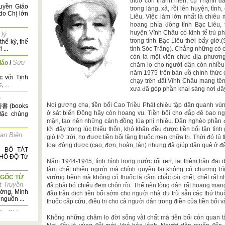
thuở còn thanh niên, cụ Thạnh đã
uyền Giáo
trong làng, xã, rồi lên huyện, tỉ
do Chị lớn
Liêu. Việc làm lớn nhất là chiê
hoang phía đông tỉnh Bạc Liêu,
huyện Vĩnh Châu có kinh tế trù p
 lý
trong tỉnh Bạc Liêu thời bấy gi
hế kỷ, thế
...
tỉnh Sóc Trăng). Chẳng những có 
còn là một viên chức địa phương 
Sưu
iáo
/
chăm lo cho người dân còn nhiều 
năm 1975 trên bản đồ chính thức 
c với Tịnh
chạy trên đất Vĩnh Châu mang tên
 ...
xưa đã góp phần khai sáng nơi đâ
h
Noi gương cha, tiền bối Cao Triều Phát chiêu tập dân quanh vùng
善書 (books
ở sát biển Đông hãy còn hoang vu. Tiền bối cho đắp đê bao n
 đặc chủng
mặn, tạo nên những cánh đồng lúa phì nhiêu. Dân nghèo phần 
tới đây trong lúc thiếu thốn, khó khăn đều được tiền bối tận tình
an Biên
gió trở trời, họ được tiền bối tặng thuốc men chữa trị. Thời đó tủ 
loại đông dược (cao, đơn, hoàn, tán) nhưng đã giúp dân quê ở đâ
 BỒ TÁT
PHỔ ĐỘ Từ
Năm 1944-1945, tình hình trong nước rối ren, lại thêm trận đạ
làm chết nhiều người mà chính quyền lại không có chương trìn
 GỐC TỪ
vướng bệnh mà không có thuốc là cầm chắc cái chết, chết rất n
t Truyền
đã phải bó chiếu đem chôn rồi. Thế nên lòng dân rất hoang man
ờng, Minh
đầu trận dịch tiền bối sớm cho người nhà dự trữ sẵn các thứ thuốc
nguồn ...
thuốc cấp cứu, điều trị cho cả người dân trong điền của tiền bối 
ện Chí
Không những chăm lo đời sống vật chất mà tiền bối còn quan tâ
 Nhớ người