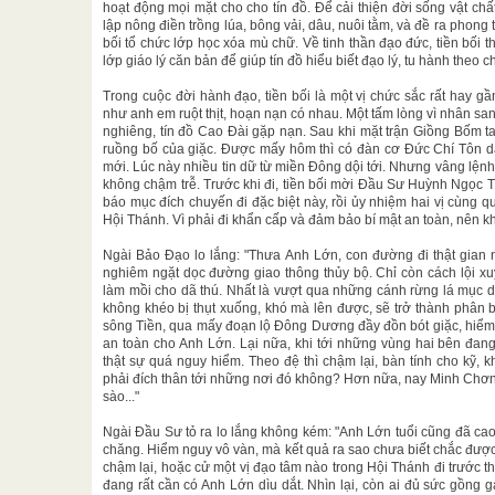
hoạt động mọi mặt cho cho tín đồ. Để cải thiện đời sống vật chất
lập nông điền trồng lúa, bông vải, dâu, nuôi tằm, và đề ra phong t
bối tổ chức lớp học xóa mù chữ. Về tinh thần đạo đức, tiền bối
lớp giáo lý căn bản để giúp tín đồ hiểu biết đạo lý, tu hành theo c
Trong cuộc đời hành đạo, tiền bối là một vị chức sắc rất hay gần
như anh em ruột thịt, hoạn nạn có nhau. Một tấm lòng vì nhân san
nghiêng, tín đồ Cao Đài gặp nạn. Sau khi mặt trận Giồng Bốm tan
ruồng bố của giặc. Được mấy hôm thì có đàn cơ Đức Chí Tôn dạy
mới. Lúc này nhiều tin dữ từ miền Đông dội tới. Nhưng vâng lệnh 
không chậm trễ. Trước khi đi, tiền bối mời Đầu Sư Huỳnh Ngọc
báo mục đích chuyến đi đặc biệt này, rồi ủy nhiệm hai vị cùng q
Hội Thánh. Vì phải đi khẩn cấp và đảm bảo bí mật an toàn, nên k
Ngài Bảo Đạo lo lắng: "Thưa Anh Lớn, con đường đi thật gian 
nghiêm ngặt dọc đường giao thông thủy bộ. Chỉ còn cách lội xu
làm mồi cho dã thú. Nhất là vượt qua những cánh rừng lá mục d
không khéo bị thụt xuống, khó mà lên được, sẽ trở thành phân 
sông Tiền, qua mấy đoạn lộ Đông Dương đầy đồn bót giặc, hiểm
an toàn cho Anh Lớn. Lại nữa, khi tới những vùng hai bên đang
thật sự quá nguy hiểm. Theo đệ thì chậm lại, bàn tính cho kỹ, k
phải đích thân tới những nơi đó không? Hơn nữa, nay Minh Chơ
sào..."
Ngài Đầu Sư tỏ ra lo lắng không kém: "Anh Lớn tuổi cũng đã ca
chăng. Hiểm nguy vô vàn, mà kết quả ra sao chưa biết chắc được
chậm lại, hoặc cử một vị đạo tâm nào trong Hội Thánh đi trước t
đang rất cần có Anh Lớn dìu dắt. Nhìn lại, còn ai đủ sức gồng