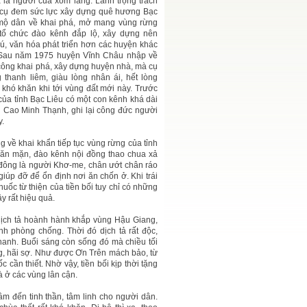
 là người của xóm làng. Lãnh trọng trách
nh, cụ đem sức lực xây dựng quê hương Bạc
u mộ dân về khai phá, mở mang vùng rừng
 tổ chức đào kênh đắp lộ, xây dựng nên
hú, văn hóa phát triển hơn các huyện khác
ờ.(Sau năm 1975 huyện Vĩnh Châu nhập về
công khai phá, xây dựng huyện nhà, mà cụ
thanh liêm, giàu lòng nhân ái, hết lòng
khó khăn khi tới vùng đất mới này. Trước
của tỉnh Bạc Liêu có một con kênh khá dài
 Cao Minh Thạnh, ghi lại công đức người
y.
 về khai khẩn tiếp tục vùng rừng của tỉnh
găn mặn, đào kênh nội đồng thao chua xả
đông là người Khơ-me, chân ướt chân ráo
 giúp đỡ để ổn định nơi ăn chốn ở. Khi trái
thuốc từ thiện của tiền bối tuy chỉ có những
y rất hiệu quả.
i dịch tả hoành hành khắp vùng Hậu Giang,
h phòng chống. Thời đó dịch tả rất độc,
hanh. Buổi sáng còn sống đó mà chiều tối
g, hãi sợ. Như được Ơn Trên mách bảo, từ
 cần thiết. Nhờ vậy, tiền bối kịp thời tặng
và ở các vùng lân cận.
m đến tinh thần, tâm linh cho người dân.