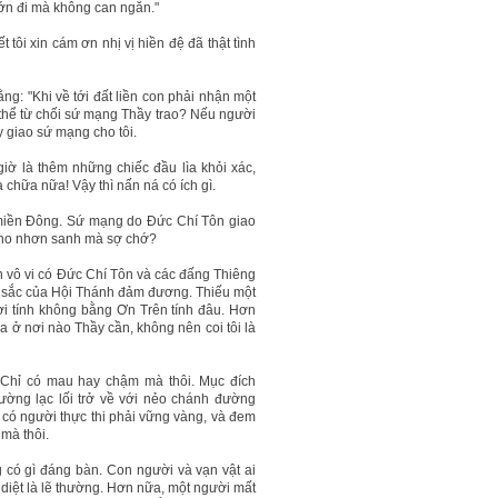
Lớn đi mà không can ngăn."
t tôi xin cám ơn nhị vị hiền đệ đã thật tình
ằng: "Khi về tới đất liền con phải nhận một
có thể từ chối sứ mạng Thầy trao? Nếu người
y giao sứ mạng cho tôi.
ờ là thêm những chiếc đầu lìa khỏi xác,
 chữa nữa! Vậy thì nấn ná có ích gì.
đi miền Đông. Sứ mạng do Đức Chí Tôn giao
ời cho nhơn sanh mà sợ chớ?
n vô vi có Đức Chí Tôn và các đấng Thiêng
ức sắc của Hội Thánh đảm đương. Thiếu một
ời tính không bằng Ơn Trên tính đâu. Hơn
 ở nơi nào Thầy cần, không nên coi tôi là
g. Chỉ có mau hay chậm mà thôi. Mục đích
ường lạc lối trở về với nẻo chánh đường
ỉ có người thực thi phải vững vàng, và đem
mà thôi.
g có gì đáng bàn. Con người và vạn vật ai
ó diệt là lẽ thường. Hơn nữa, một người mất