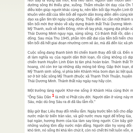
Nơi đây là vùng đất mới, khá hẻo lánh. Người dân muốn đến ch
 ; Từ rừng
đường sông thì thiếu ghe, xuồng. Thấm nhuần lời dạy của Ơn T
điều kiện giúp người khác cùng tu, nên tiền bối lập Huyền Linh 
hiện Chí
khuôn viên đất của tiền bối để người dân trong điền đến cúng 
thời kỳ mạt
đạo xa gần tìm tới ngày càng đông. Thấy đến lúc cần một thánh 
..
tiền bối mời thợ khéo về xây dựng thánh thất Thái Dương Minh ở 
Mỹ Thanh, xuôi về biển Đông, nhìn về tay phải, ngang địa phận x
Đức
Đản
/
Thái Dương Minh nguy nga, sừng sững. Có thánh thất rồi, dân 
đông. Sau mùa Thu 1945, phần lớn đất đai của tiền bối hiến ch
4 Tân Sửu
âm tu niệm
tiền bối đã hết giai đoạn nhường cơm xẻ áo, mà đã đến lúc xả phú
Cuộc sống đang thanh bình thì chiến tranh thay đổi tất cả. Đến n
hiện Chí
đi làm nghĩa vụ của người dân thời loạn, rồi cũng không có dị
 không đạo
chiến tranh Huyền Linh Đàn bị tàn phá hoàn toàn. Thánh thất 
diệt sanh;
hoang, chỉ còn trơ lại những dãy móng bê tông. Gặp thời loạn
Mỹ Thanh sinh sống, vì phía bên Khánh Hòa bom đạn ác liệt quá.
Tập
sơ ở bờ bắc sông Mỹ Thanh (thuộc xã Thạnh Thới Thuận, huyện M
ịch sử tiến
Thái Dương Minh. Thánh thất này ngày nay hãy còn.
Một trưởng làng người Khơ-me sống ở Khánh Hòa cùng thời mở đ
1
"Ông Sáu Dân
là một vị Phật cứu đời. Người dân ở vùng này 
Sáu, mặc dù ông Sáu ra đi đã lâu lắm rồi."
Bây giờ Bạc Liêu thay đổi nhiều lắm. Ngày trước tiền bối cho 
nước mặn từ biển tràn vào, và giữ nước mưa ngọt để trồng lúa,
bạt ngàn, hương thơm của lúa làm say lòng người. Còn bây giờ
những vuông tôm đầy nước mặn đắng. Người dân hy vọng đổi đ
khó tính, nó sống thì khá lên chút ít, còn nó chết thì hết luôn vốn,