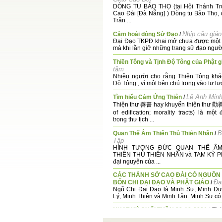
DÒNG TU BẢO THỌ (tại Hội Thánh Tr
Cao Đài [Đà Nẵng] ) Dòng tu Bảo Thọ, 
Trần ...
Nhịp cầu giáo
Cảm hoài dòng Sử Đạo
/
Đại Đạo TKPĐ khai mở chưa được một t
mà khi lần giở những trang sử đạo người 
Thiền Tông và Tịnh Độ Tông của Phật g
tầm
Nhiều người cho rằng Thiền Tông khá
Độ Tông , vì một bên chú trọng vào tự lực,
Lê Anh Min
Tìm hiểu Cảm Ứng Thiên
/
Thiện thư 善書 hay khuyến thiện thư 勸
of edification; morality tracts) là một
trong thư tịch ...
B
Quan Thế Âm Thiên Thủ Thiên Nhãn
/
Tập
HÌNH TƯỢNG ĐỨC QUAN THẾ ÂM
THIÊN THỦ THIÊN NHÃN và TAM KỲ 
đại nguyện của ...
CÁC THÁNH SỞ CAO ĐÀI CÓ NGUỒN
Đạ
BỐN CHI ĐẠI ĐẠO VÀ PHẬT GIÁO
/
Ngũ Chi Đại Đạo là Minh Sư, Minh Đư
Lý, Minh Thiện và Minh Tân. Minh Sư có 
Thi
NHAT KÝ CUỐI TUẦN 30-10-2021
/
Nén hương nguyền lâng lâng tâm đạo,