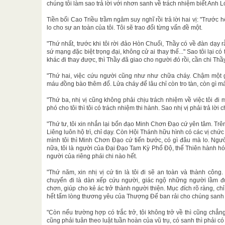
chúng tôi làm sao trả lời với nhơn sanh về trách nhiệm biết Anh 
Tiền bối Cao Triều trầm ngâm suy nghĩ rồi trả lời hai vị: "Trước hế
lo cho sự an toàn của tôi. Tôi sẽ trao đổi từng vấn đề một.
"Thứ nhất, trước khi tôi rời đảo Hòn Chuối, Thầy có về đàn dạy r
sứ mạng đặc biệt trọng đại, không cử ai thay thế..." Sao tôi lại 
khác đi thay được, thì Thầy đã giao cho người đó rồi, cần chi Thầ
"Thứ hai, việc cứu người cũng như như chữa cháy. Chậm một gi
máu đồng bào thêm đổ. Lửa cháy để lâu chỉ còn tro tàn, còn gì mà
"Thứ ba, nhị vị cũng không phải chịu trách nhiệm về việc tôi 
phó cho tôi thì tôi có trách nhiệm thi hành. Sao nhị vị phải trả l
"Thứ tư, tôi xin nhắn lại bổn đạo Minh Chơn Đạo cứ yên tâm. Trê
Liêng luôn hộ trì, chỉ dạy. Còn Hội Thánh hữu hình có các vị ch
mình tôi thì Minh Chơn Đạo cứ tiến bước, có gì đâu mà lo. Ngư
nữa, tôi là người của Đại Đạo Tam Kỳ Phổ Độ, thế Thiên hành hóa
người của riêng phái chi nào hết.
"Thứ năm, xin nhị vị cứ tin là tôi đi sẽ an toàn và thành côn
chuyến đi là dàn xếp cứu người, giác ngộ những người lầm đ
chơn, giúp cho kẻ ác trở thành người thiện. Mục đích rõ ràng, ch
hết tấm lòng thương yêu của Thượng Đế ban rải cho chúng sanh 
"Còn nếu trường hợp có trắc trở, tôi không trở về thì cũng chẳn
cũng phải tuân theo luật tuần hoàn của vũ trụ, có sanh thì phải c