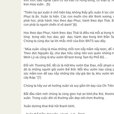
thơi thới, dầu ngoại cảnh có sôi trào có nóng bỏng, có loạn ly;
trọn mùa xuân…[5]
"Thiên hạ quí xuân ở chổ hiện bày, không thấy gốc xuân ở lúc c
Phục là ẩn. Xuân là hiện. Các con muốn cho đời thịnh vượng, c
phải học, phải hành. Học theo đạo Phục, hành theo đạo Thái. B
con phải là người chiến sĩ vô danh".[6]
Học theo đạo Phục, hành theo đạo Thái là điều mà mỗi ai trong
lòng trong việc học đao, giử đạo, hành đạo trong tinh thần 
Chúng ta cùng đọc lại lời nhắc nhở của Đức BNTS sau đây:
‘’Mùa xuân cũng là mùa những chồi non nẩy mầm nẩy tược, để rồi
Theo đức Nguyên ấy, chư đạo hữu cũng nên vun quén những mầ
Minh Lý và cũng là khu vườn tốt tươi trong Tam Kỳ Phổ Độ…
Đối với Thượng Đế, tất cả là một khu vườn Đại Đạo, mỗi phạm v
đó là những người giữ vườn thế thôi. Mỗi khu vườn nào cũng 
sóc mầm non để sau nầy những lớp cây già tàn tạ, khu vườn khô
cây tháp.’’[7]
Chúng ta hãy vui vẻ hưởng xuân và suy gẩm lời dạy của Ơn Trên
Bắt đầu năm mới chúng ta cùng gieo hạt an bình,tha thứ, thương
xuân .Trong cuộc đời vô thường vẫn đẹp nét chơn thường .
Xuân dương khai thái hội thanh bình,