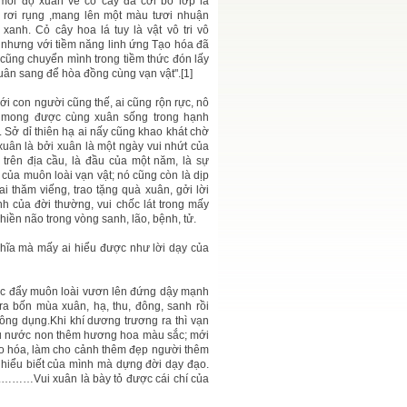
mỗi độ xuân về cỏ cây đã cởi bỏ lớp lá
 rơi rụng ,mang lên một màu tươi nhuận
 xanh. Cỏ cây hoa lá tuy là vật vô tri vô
, nhưng với tiềm năng linh ứng Tạo hóa đã
 cũng chuyển mình trong tiềm thức đón lấy
xuân sang để hòa đồng cùng vạn vật".[1]
ới con người cũng thế, ai cũng rộn rực, nô
 mong được cùng xuân sống trong hạnh
. Sở dỉ thiên hạ ai nấy cũng khao khát chờ
xuân là bởi xuân là một ngày vui nhứt của
 trên địa cầu, là đầu của một năm, là sự
 của muôn loài vạn vật; nó cũng còn là dịp
ai thăm viếng, trao tặng quà xuân, gởi lời
h của đời thường, vui chốc lát trong mấy
phiền não trong vòng sanh, lão, bệnh, tử.
hĩa mà mấy ai hiểu được như lời dạy của
thúc đẩy muôn loài vươn lên đứng dậy mạnh
a bốn mùa xuân, hạ, thu, đông, sanh rồi
công dụng.Khi khí dương trương ra thì vạn
 trụ nước non thêm hương hoa màu sắc; mới
 Tạo hóa, làm cho cảnh thêm đẹp người thêm
 hiểu biết của mình mà dựng đời dạy đạo.
n.………Vui xuân là bày tỏ được cái chí của