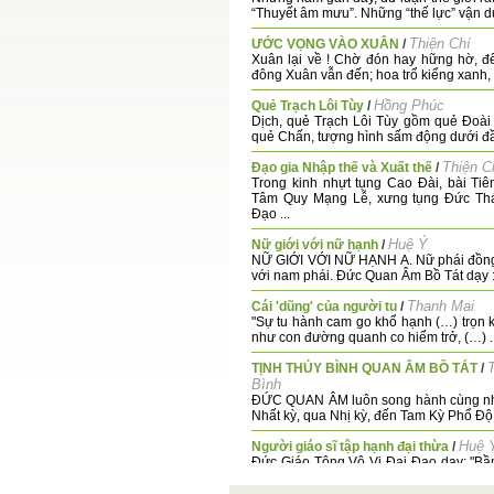
“Thuyết âm mưu”. Những “thế lực” vận dụ
Thiện Chí
ƯỚC VỌNG VÀO XUÂN
/
Xuân lại về ! Chờ đón hay hững hờ, đ
đông Xuân vẫn đến; hoa trổ kiểng xanh, .
Hồng Phúc
Quẻ Trạch Lôi Tùy
/
Dịch, quẻ Trạch Lôi Tùy gồm quẻ Đoài
quẻ Chấn, tượng hình sấm động dưới đầm
Thiện C
Đạo gia Nhập thế và Xuất thế
/
Trong kinh nhựt tụng Cao Đài, bài Tiê
Tâm Quy Mạng Lễ, xưng tụng Đức Th
Đạo ...
Huệ Ý
Nữ giới với nữ hạnh
/
NỮ GIỚI VỚI NỮ HẠNH A. Nữ phái đồn
với nam phái. Đức Quan Âm Bồ Tát dạy : 
Thanh Mai
Cái 'dũng' của người tu
/
"Sự tu hành cam go khổ hạnh (…) trọn ki
như con đường quanh co hiểm trở, (…) ..
TỊNH THỦY BÌNH QUAN ÂM BỒ TÁT
/
Bình
ĐỨC QUAN ÂM luôn song hành cùng nhâ
Nhất kỳ, qua Nhị kỳ, đến Tam Kỳ Phổ Độ.
Huệ 
Người giáo sĩ tập hạnh đại thừa
/
Đức Giáo Tông Vô Vi Đại Đạo dạy: "B
chư Thiên ân đệ muội hãy ý thức về Tâm 