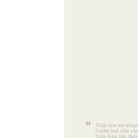
Thập tam ma khuyê
Gươm huệ cầm cho 
Tịnh lòng hầu thấ