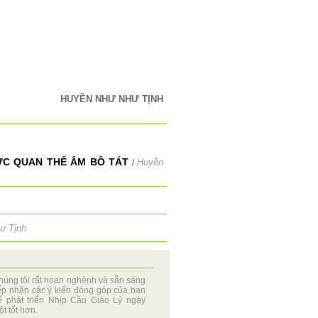
HUYỀN NHƯ NHƯ TỊNH
C QUAN THẾ ÂM BỒ TÁT
Huyền
/
ư Tịnh
húng tôi rất hoan nghênh và sẵn sàng
iếp nhận các ý kiến đóng góp của bạn
ể phát triển Nhịp Cầu Giáo Lý ngày
t tốt hơn.