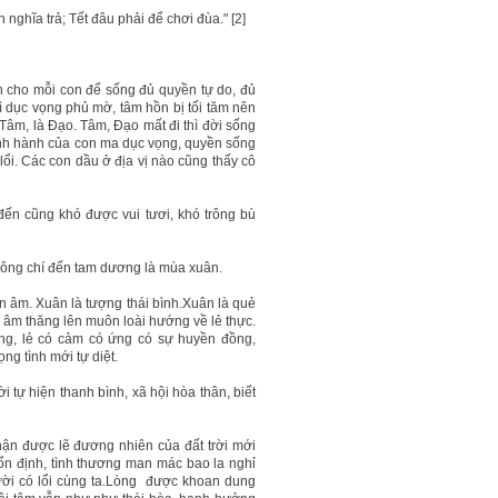
 nghĩa trả; Tết đâu phải để chơi đùa." [2]
an cho mỗi con để sống đủ quyền tự do, đủ
ì dục vọng phủ mờ, tâm hồn bị tối tăm nên
 Tâm, là Đạo. Tâm, Đạo mất đi thì đời sống
ành hành của con ma dục vọng, quyền sống
lổi. Các con dầu ở địa vị nào cũng thấy cô
n cũng khó được vui tươi, khó trông bù
Đông chí đến tam dương là mùa xuân.
n âm. Xuân là tượng thái bình.Xuân là quẻ
 âm thăng lên muôn loài hướng về lẻ thực.
ng, lẻ có cảm có ứng có sự huyền đồng,
ọng tình mới tự diệt.
i tự hiện thanh bình, xã hội hòa thân, biết
ận được lẽ đương nhiên của đất trời mới
ổn định, tình thương man mác bao la nghỉ
gười có lổi cùng ta.Lòng được khoan dung