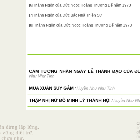
[6]Thánh Ngôn của Đức Ngọc Hoàng Thượng Đế năm 1973
[7]Thánh Ngôn của Đức Bác Nhã Thiền Sư
[8] Thánh Ngôn của Đức Ngọc Hoàng Thượng Đế năm 1973
CẢM TƯỞNG NHÂN NGÀY LỄ THÀNH ĐẠO CỦA ĐỨ
Như Như Tịnh
MÙA XUÂN SUY GẪM
Huyền Như Như Tịnh
/
THẬP NHỊ NỮ ĐỒ MINH LÝ THÁNH HỘI
Huyền Như Nh
/
C
n đừng lấp lửng,
t
vững diệt trừ,
đ
mộ
y chơn như,