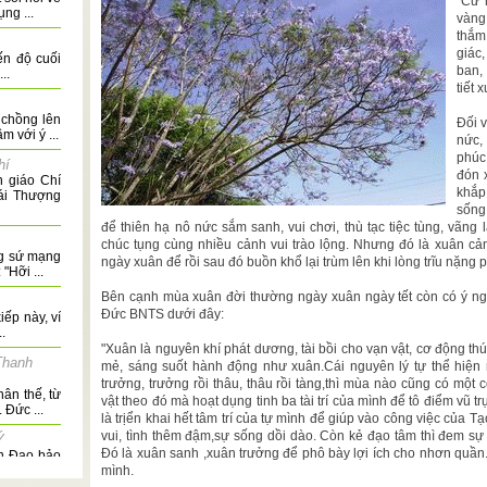
"Cứ 
ng ...
vàng
thắm
giác
ến độ cuối
ban,
..
tiết 
 chồng lên
Đối v
 với ý ...
nức,
phúc
hí
đón 
n giáo Chí
khắp
ái Thượng
sống
để thiên hạ nô nức sắm sanh, vui chơi, thù tạc tiệc tùng, vãng l
chúc tụng cùng nhiều cảnh vui trào lộng. Nhưng đó là xuân cản
g sứ mạng
ngày xuân để rồi sau đó buồn khổ lại trùm lên khi lòng trĩu nặng 
"Hỡi ...
Bên cạnh mùa xuân đời thường ngày xuân ngày tết còn có ý ng
Đức BNTS dưới đây:
ếp này, ví
.
"Xuân là nguyên khí phát dương, tài bồi cho vạn vật, cơ động 
Thanh
mẻ, sáng suốt hành động như xuân.Cái nguyên lý tự thể hiện r
trưởng, trưởng rồi thâu, thâu rồi tàng,thì mùa nào cũng có một 
n thế, từ
vật theo đó mà hoạt dụng tinh ba tài trí của mình để tô điểm vũ
 Đức ...
là trịển khai hết tâm trí của tự mình để giúp vào công việc của
vui, tình thêm đậm,sự sống dồi dào. Còn kẻ đạo tâm thì đem sự
Ý
Đó là xuân sanh ,xuân trưởng để phô bày lợi ích cho nhơn quầ
ần Đạo bảo
...
mình.