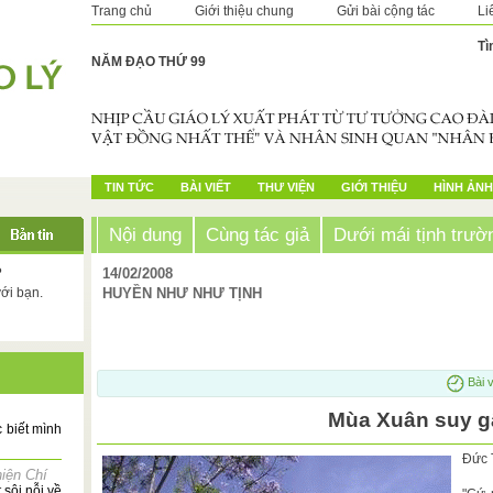
Trang chủ
Giới thiệu chung
Gửi bài cộng tác
Li
Tì
NĂM ĐẠO THỨ 99
TIN TỨC
BÀI VIẾT
THƯ VIỆN
GIỚI THIỆU
HÌNH ẢNH
Nội dung
Cùng tác giả
Dưới mái tịnh trườ
?
14/02/2008
với bạn.
HUYỀN NHƯ NHƯ TỊNH
Bài v
Mùa Xuân suy 
 biết mình
Đức 
iện Chí
 sôi nỗi về