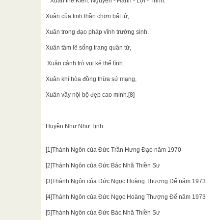
Xuân thể Kiền: Nguyên - Hanh - Lợi - Trinh.
Xuân của tinh thần chơn bất tử,
Xuân trong đạo pháp vĩnh trường sinh.
Xuân tâm lẽ sống trang quân tử,
Xuân cảnh trò vui kẻ thế tình.
Xuân khí hòa đồng thừa sứ mạng,
Xuân vầy nội bộ đẹp cao minh.[8]
Huyền Như Như Tịnh
[1]Thánh Ngôn của Đức Trần Hưng Đạo năm 1970
[2]Thánh Ngôn của Đức Bác Nhã Thiền Sư
[3]Thánh Ngôn của Đức Ngọc Hoàng Thượng Đế năm 1973
[4]Thánh Ngôn của Đức Ngọc Hoàng Thượng Đế năm 1973
[5]Thánh Ngôn của Đức Bác Nhã Thiền Sư