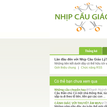
Lần đầu đến với Nhịp Cầu Giáo Lý
Những liên kết dưới đây có thể hữu ích 
Giới thiệu chung
|
Chức năng RSS
Khanh Huỳnh
Những câu chuyện hay
/
Câu thần chú Có một nhà thông thái, lúc
sắp ra đi theo tổ tiên, liền gọi các con ...
Th
CẢNH GIÁC VỚI THUYẾT ÂM MƯU
/
Những năm gần đây, dư luận thế giới rất