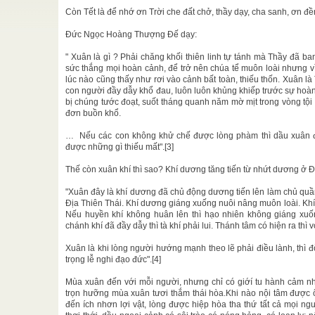
NG CÔNG
Còn Tết là để nhớ ơn Trời che đất chở, thầy dạy, cha sanh, ơn đền
 SÁT CỨ
inh
Đức Ngọc Hoàng Thượng Đế dạy:
Tam Kỳ Phổ
" Xuân là gì ? Phải chăng khối thiên linh tự tánh mà Thầy đã b
.
sức thắng mọi hoàn cảnh, để trở nên chúa tể muôn loài nhưng v
lúc nào cũng thấy như rơi vào cảnh bất toàn, thiếu thốn. Xuân là
ì phải dứt
con người đầy dẫy khổ đau, luôn luôn khủng khiếp trước sự ho
ài Đạo ...
bị chúng tước đoạt, suốt tháng quanh năm mờ mịt trong vòng tội 
đơn buồn khổ.
ưu tập
t ra ngoài
… Nếu các con không khử chế được lòng phàm thì dầu xuân đế
.
được những gì thiếu mất".[3]
Thế còn xuân khí thì sao? Khí dương tăng tiến từ nhứt dương ở 
"Xuân đây là khí dương đã chủ động dương tiến lên làm chủ quầ
Địa Thiên Thái. Khí dương giáng xuống nuôi nâng muôn loài. Khí
Nếu huyền khí không huân lên thì hạo nhiên không giáng xuố
chánh khí đã đầy dẫy thì tà khí phải lui. Thánh tâm có hiện ra thì v
Xuân là khi lòng người hướng mạnh theo lẽ phải điều lành, thì đờ
trọng lễ nghi đạo đức".[4]
Mùa xuân đến với mỗi người, nhưng chỉ có giớí tu hành cảm nh
trọn hưỡng mùa xuân tươi thắm thái hòa.Khi nào nội tâm được 
đến ích nhơn lợi vật, lòng được hiệp hòa tha thứ tất cả mọi n