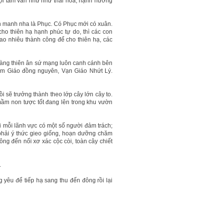
 nội tâm vẫn như như thái hòa, hạnh hưởng
òn manh nha là Phục. Có Phục mới có xuân.
ho thiên hạ hạnh phúc tự do, thì các con
ao nhiêu thành công để cho thiên hạ, các
 hàng thiên ân sứ mạng luôn canh cánh bên
Tam Giáo đồng nguyên, Vạn Giáo Nhứt Lý.
 sẽ trưởng thành theo lớp cây lớn cây to.
m non tược tốt đang lên trong khu vườn
i mỗi lãnh vực có một số người đảm trách;
phải ý thức gieo giống, hoạn dưỡng chăm
ng đến nổi xơ xác cộc còi, toàn cây chiết
.
 yêu để tiếp hạ sang thu đến đông rồi lại