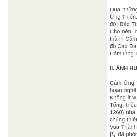
Qua những 
Ứng Thiên.
đời Bắc Tố
Cho nên, n
thành Cảm 
đồ Cao Đài
Cảm Ứng T
II. ẢNH 
Cảm Ứng Th
hoan nghên
Không ít v
Tống, triề
1260) nhà 
chúng th
Vua Thành 
氏 đã phón