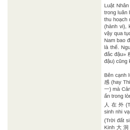
Luật Nhân
trong luân 
thu hoạch 
(hành vi),
vậy qua tụ
Nam bao đờ
là thế. N
đắc đậu» 
đậu) cũng 
Bên cạnh 
感 (hay Th
一) mà Cảm
ẩn trong l
人 在 外 (Trờ
sinh nhi
(Trời đất s
Kinh 大 洞 