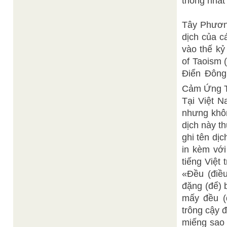
thông nhất
Tây Phươn
dịch của c
vào thế kỷ
of Taoism 
Điển Đông
Cảm Ứng T
Tại Việt 
nhưng khôn
dịch này t
ghi tên dị
in kèm với
tiếng Việt
«Đều (điề
đặng (để) 
mấy đều (
trông cậy 
miếng sao v