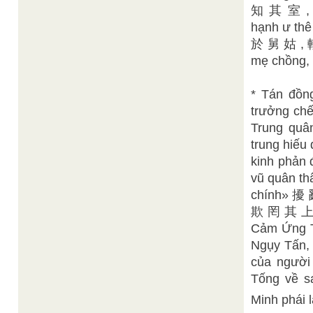
知 其 室 , 不
hạnh ư thê
於 舅 姑 , 輕
mẹ chồng, k
* Tán đồn
trưởng chế.
Trung quâ
trung hiếu 
kinh phản 
vũ quân th
chính» 擾 亂
欺 罔 其 上 (K
Cảm Ứng T
Ngụy Tấn, 
của người 
Tống về sa
Minh phái l