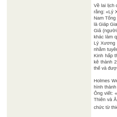
Về lai lịc
rằng: «Lý 
Nam Tống 
là Giáp Gi
Giả (người
khác làm 
Lý Xương 
nhằm tuyên
Kinh hấp t
kê thành 2
thế và đượ
Holmes Wel
hình thành
Ông viết: 
Thiên và Â
chức từ thi