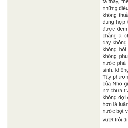
ta thấy, t
những điều
không thu
dung hợp t
được đem 
chẳng ai c
dạy không 
không hối
không phu
nước phá h
sinh, khôn
Tây phương
của Nho gi
nợ chưa tr
không đợi 
hơn là luâ
nước bọt về
vượt trội đ