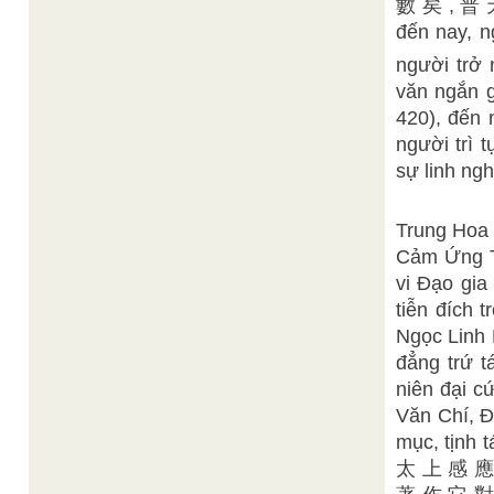
數 矣 , 普 天
đến nay, n
người trở 
văn ngắn g
420), đến 
người trì 
sự linh ng
Trung Hoa
Cảm Ứng T
vi Đạo gia
tiễn đích t
Ngọc Linh 
đẳng trứ t
niên đại c
Văn Chí, Đ
mục, tịnh t
太 上 感 應