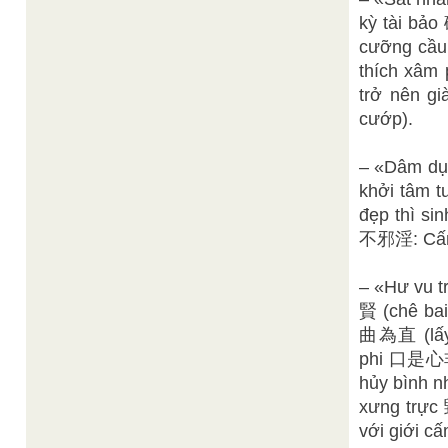
kỳ tài bả
cưỡng cầ
thích xâm
trở nên g
cướp).
– «Dâm dụ
khởi tâm 
đẹp thì si
不邪淫: Cấm
– «Hư vu t
賢 (chê bai
曲為直 (lấy t
phi 口是心非 (
hủy bình 
xưng trực
với giới c