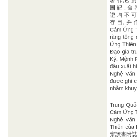
著 作,它 對
圖 記 , 命 
證 均 不 可
存 目, 并 
Cảm Ứng Th
ràng tông 
Ứng Thiên 
Đạo gia tr
Ký, Mệnh Ph
đầu xuất h
Nghệ Văn 
được ghi c
nhằm khuyến
Trung Quố
Cảm Ứng Th
Nghệ Văn 
Thiên của
齋讀書附誌 có 