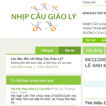
Trang chủ
NĂM ĐẠO THỨ 9
TIN TỨC
BÀI
Nội dung
Lần đầu đến với Nhịp Cầu Giáo Lý?
06/11/20
Những liên kết dưới đây có thể hữu ích với bạn.
LÊ ANH 
Giới thiệu chung
|
Chức năng RSS
Phối Sư Thương
Hài hòa theo Giáo Lý Cao Đài
/
Minh Thanh
Hội Ngộ Liên Tôn chúa nhật 27/10/2013,với chủ
đề “Hiệp Tâm vun đắp An Hoà”; tại Trung Tâm Mục
Tìm hiểu 
Vụ ...