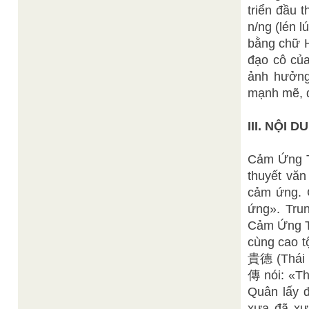
triển đầu 
n/ng (lén 
bằng chữ H
đạo cô của
ảnh hưởng
mạnh mẽ, đ
III. NỘI
Cảm Ứng Th
thuyết vă
cảm ứng. C
ứng». Tru
Cảm Ứng Th
cùng cao 
貴德 (Thái 
傳 nói: «
Quân lấy đ
xưa đã xư