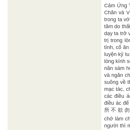
Cảm Ứng Th
Chân và Vọ
trong ta vớ
tâm do thấ
dạy ta trở 
trị trong l
tình, cố ă
luyện kỷ t
lòng kính 
năn sám hố
và ngăn ch
suông về t
mạc tác,
các điều á
điều ác để
所 不 欲 勿 施
chớ làm c
người thì 