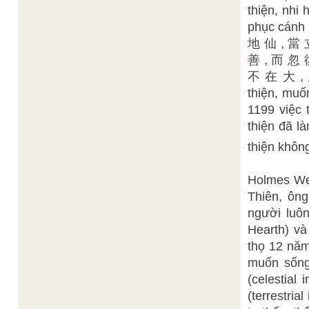
thiện, nhi 
phục cánh k
地 仙 , 當 
善 , 而 忽 
不 在 大 , 惡
thiện, muố
1199 việc 
thiện đã là
thiện khôn
Holmes We
Thiên, ông
người luôn
Hearth) và
thọ 12 năm
muốn sống 
(celestial
(terrestria