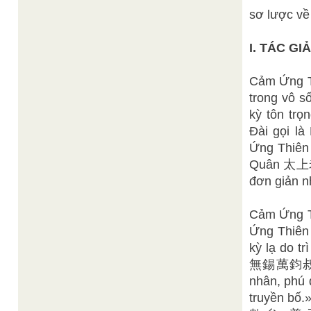
sơ lược v
I. TÁC G
Cảm Ứng T
trong vô s
kỳ tôn tr
Đài gọi l
Ứng Thiên
Quân 太上老
đơn giản n
Cảm Ứng Th
Ứng Thiê
kỳ lạ do t
無錫萬鈞叔豪 gh
nhân, phú q
truyền b