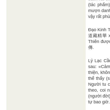
(tác phẩm
mượn danh
vậy rất ph
Đạo Kinh
道藏精華 xuất
Thiên đượ
傳.
Lý Lạc 
sau: «Cảm
thiện, khô
thể thấy (
Người tu c
theo, coi
(người đời)
tự bao giờ