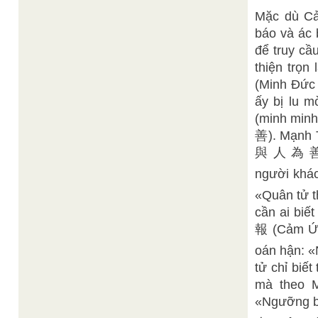
Mặc dù Cả
báo và ác 
để truy cầ
thiện trọn
(Minh Đức 
ấy bị lu m
(minh minh
善). Mạnh 
與 人 為 善 (Đ
người khác
«Quân tử 
cần ai biế
報 (Cảm Ứng
oán hận: 
tử chỉ biết
mà theo M
«Ngưỡng b