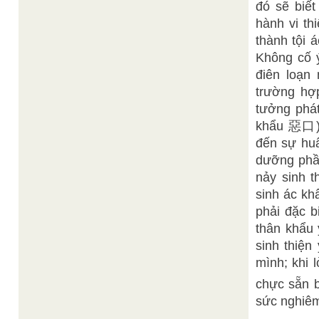
đó sẽ biế
hành vi th
thành tội 
Không cố ý
điên loạn
trường hợp
tưởng phá
khẩu 惡口) 
đến sự huâ
dưỡng phần
nảy sinh t
sinh ác kh
phải đặc b
thân khẩu
sinh thiện
mình; khi 
chực sẵn 
sức nghiêm