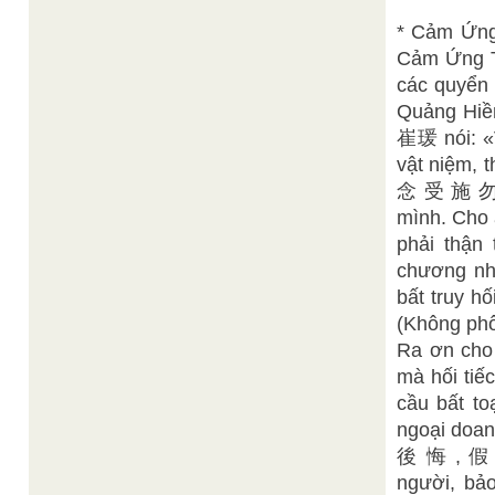
* Cảm Ứng
Cảm Ứng Th
các quyể
Quảng Hiề
崔瑗 nói: «V
vật niệm,
念 受 施 勿 忘
mình. Cho a
phải thận
chương nhâ
bất truy
(Không phô
Ra ơn cho 
mà hối tiế
cầu bất to
ngoại do
後 悔 , 假 
người, bả