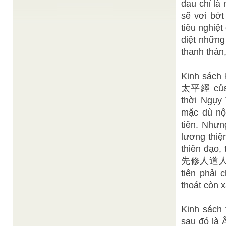
đau chỉ là
Thiện Chí
Khái lược về Văn Hóa Đạo Đức
/
"Văn hóa đạo đức có những gì tốt đẹp sâu sắc
sẽ vơi bớt
trong lãnh vực triết học, đạo lý, thần linh ...
tiêu nghiệ
Sưu tầm
Đạo Phật
/
diệt những
Đạo Phật, hay Phật giáo, là một tôn giáo và triết lý
do Thích Ca Mâu Ni (Shakyamuni) khởi xướng, ...
thanh thản
Công bố thêm 10 kỷ lục văn hóa Phật giáo Việt
Sưu tầm từ Báo Thanh Niên
Nam
/
Kinh sách 
Tối nay 4-5, tại Nhà hát Bến Thành, trong chương
trình văn nghệ chào mừng đại lễ Phật đản PL ...
太平經 của 
Tư liệu sử đạo
Các Tòa Thánh Đạo Cao Đài
/
thời Ngụy
Các Hội Thánh Cao Đài nay gồm: I-Tòa Thánh Tây
mặc dù nộ
Ninh , II-Tòa Thánh Chơn Lý, III- Tòa Thánh Bến
Tre (HT.Ban ...
tiên. Nhưn
lương thiệ
thiên đạo,
先修人道人道不修
tiên phải 
thoát còn x
Kinh sách 
sau đó là