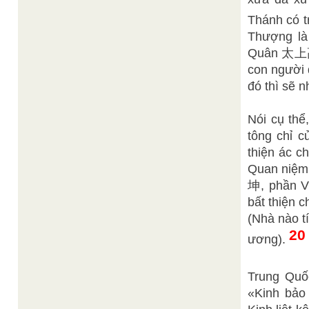
Thánh có 
Thượng là
Quân 太上高
con người 
đó thì sẽ 
Nói cụ th
tông chỉ c
thiện á
Quan niệm 
坤, phần Vă
bất thi
(Nhà nào t
20
ương).
Trung Qu
«Kinh bảo 