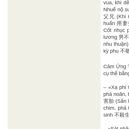
vua, khi 
Nhuế nộ s
父兄 (Khi r
huấn 用妻妾
Cốt nhục 
lương 男不忠
nhu thuận)
kỳ phu 不敬
Cảm Ứng T
cụ thể bằng
– «Xạ phi 
phá noãn
害胎 (Săn bắ
chim, phá 
sinh 不殺生
– «Sát nhâ