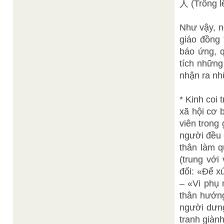
人 (Trông l
Như vậy, n
giáo đồng 
báo ứng, 
tích những
nhận ra nh
* Kinh coi 
xã hội cơ 
viên trong
người đều c
thân làm 
(trung với
đối: «Để 
– «Vi phụ
thân hướn
người dưng
tranh giành