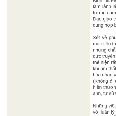
Kinh liệt k
làm lành l
tương cảm 
Đạo giáo c
dung hợp b
Xét về phư
mạc tiên 
nhưng chẳn
đức truyền
thể hiện r
khi ám thấ
hóa nh
(Không đi 
hiền thươn
anh, tự sửa
Những việc
với luân l