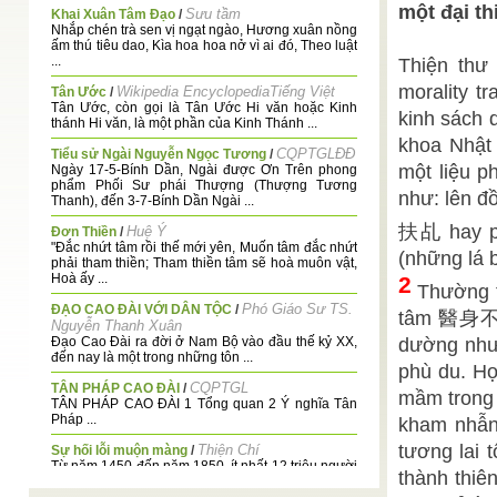
một đại th
Sưu tầm
Khai Xuân Tâm Đạo
/
Nhắp chén trà sen vị ngạt ngào, Hương xuân nồng
ấm thú tiêu dao, Kìa hoa hoa nở vì ai đó, Theo luật
...
Thiện thư
morality t
Wikipedia EncyclopediaTiếng Việt
Tân Ước
/
Tân Ước, còn gọi là Tân Ước Hi văn hoặc Kinh
kinh sách 
thánh Hi văn, là một phần của Kinh Thánh ...
khoa Nhật 
CQPTGLĐĐ
Tiểu sử Ngài Nguyễn Ngọc Tương
/
một liệu p
Ngày 17-5-Bính Dần, Ngài được Ơn Trên phong
phẩm Phối Sư phái Thượng (Thượng Tương
như: lên đ
Thanh), đến 3-7-Bính Dần Ngài ...
扶乩 hay 
Huệ Ý
Đơn Thiền
/
"Ðắc nhứt tâm rồi thế mới yên, Muốn tâm đắc nhứt
(những lá 
phải tham thiền; Tham thiền tâm sẽ hoà muôn vật,
Hoà ấy ...
2
Thường th
Phó Giáo Sư TS.
ĐẠO CAO ĐÀI VỚI DÂN TỘC
/
tâm 醫身不醫心
Nguyễn Thanh Xuân
Đạo Cao Đài ra đời ở Nam Bộ vào đầu thế kỷ XX,
dường như 
đến nay là một trong những tôn ...
phù du. Họ
CQPTGL
TÂN PHÁP CAO ĐÀI
/
mầm trong 
TÂN PHÁP CAO ĐÀI 1 Tổng quan 2 Ý nghĩa Tân
Pháp ...
kham nhẫn 
tương lai 
Thiện Chí
Sự hối lỗi muộn màng
/
Từ năm 1450 đến năm 1850, ít nhất 12 triệu người
thành thiê
dân Phi Châu bị đưa đi xuyên qua Trung ...