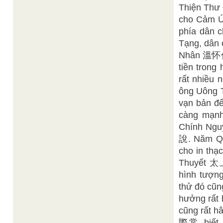
Thiện Thư
cho Cảm Ứ
phía dân c
Tạng, dân 
Nhân 溫怀仁 c
tiền trong
rất nhiều 
ông Uông 
vạn bản để
càng mạnh
Chính Ng
說. Năm Q
cho in thạ
Thuyết 太
hình tượng
thử đó cũng
hưởng rất 
cũng rất 
際常 biết b