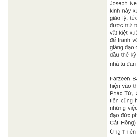
Joseph Nee
kinh này x
giáo lý, t
được trứ 
vật kiệt x
để tranh v
giảng đạo 
đầu thế kỷ
nhà tu đan 
Farzeen Ba
hiện vào t
Phác Tử, 
tiên cũng 
những việc
đạo đức ph
Cát Hồng) 
Ứng Thiên