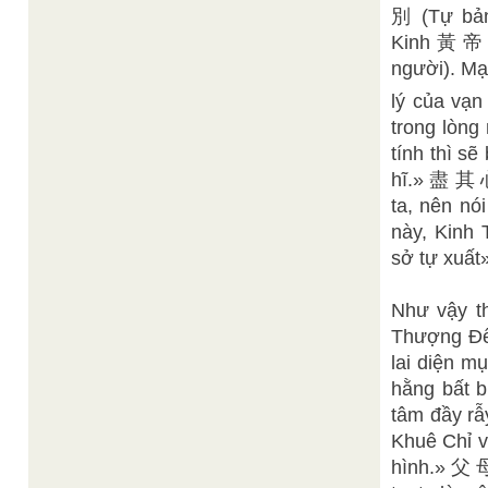
別 (Tự bản
Kinh 黃 帝 
người). Mạ
lý của vạn
trong lòng 
tính thì sẽ 
hĩ.» 盡 其 
ta, nên nói
này, Kinh 
sở tự xu
Như vậy th
Thượng Đế,
lai diện mụ
hằng bất b
tâm đầy rẫ
Khuê Chỉ vi
hình.» 父 