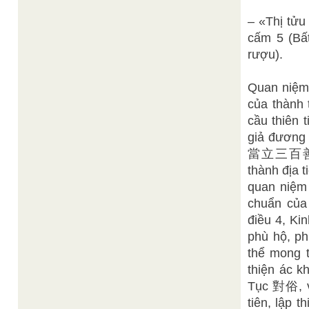
– «Thị tử
cấm 5 (B
rượu).
Quan niệm
của thành 
cầu thiên 
giả đươ
當立三百善 (Mu
thành địa t
quan niệ
chuẩn của 
điều 4, Ki
phù hộ, ph
thể mong 
thiện ác k
Tục 對俗, vi
tiên, lập 