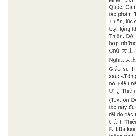
Quốc, Cảm
tác phẩm 
Thiên, lúc
tay, tặng 
Thiên. Đờ
hợp những
Chú 太上感應
Nghĩa 
Giáo sư H
sau: «Tôn 
nó. Điều n
Ứng Thiên 
(Text on D
tác này đư
rãi do các
thánh Thiê
F.H.Balfou