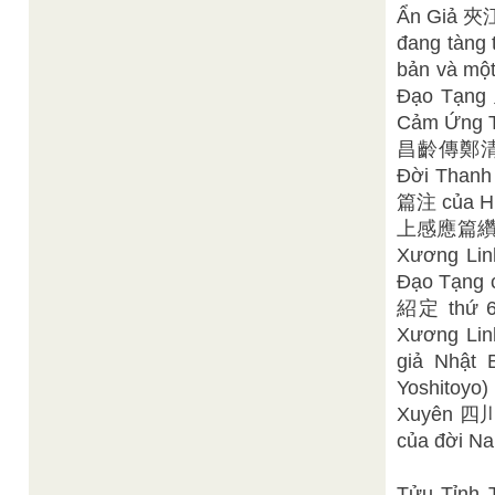
Ẩn Giả 夾江
đang tàng 
bản và một
Đạo Tạng
Cảm Ứng Th
昌齡傳鄭清之讚 (
Đời Than
篇注 của Hu
上感應篇纘義 c
Xương Lin
Đạo Tạng 
紹定 thứ 6
Xương Lin
giả Nhật
Yoshitoyo
Xuyên 四川,
của đời Na
Tửu Tỉnh 