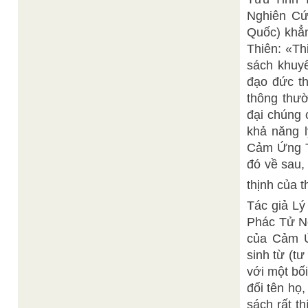
Nghiên C
Quốc) khẳ
Thiên: «Th
sách khuyế
đạo đức th
thông thườ
đại chúng 
khả năng l
Cảm Ứng T
đó về sau,
thịnh của t
Tác giả 
Phác Tử N
của Cảm Ứ
sinh từ (t
với một bố
đổi tên họ
sách rất t