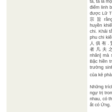
ta, ta là 
điểm linh 
được Lữ T
宗 旨 rằng:
huyền khiế
chi. Khải 
phu chi 
人 俱 有 . 
者 凡 夫 之 見 
nhân] mà s
Bậc hiền t
trường sin
của kẻ phà
Những tríc
ngự trị tro
nhau, có t
ắt có Ứng.