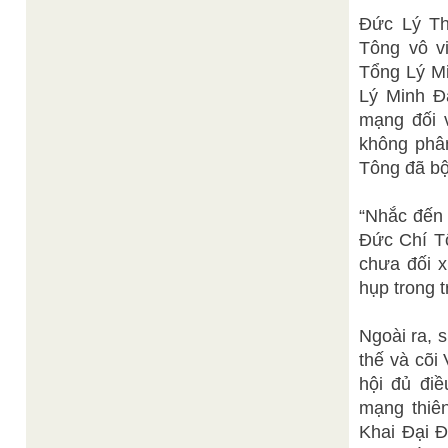
Đức Lý Th
Tông vô v
Tổng Lý Mi
Lý Minh Đ
mạng đối 
không phâ
Tông đã bộ
“Nhắc đến 
Đức Chí T
chưa đối x
hụp trong t
Ngoài ra, 
thế và cõi 
hội đủ điề
mạng thiên
Khai Đại Đ