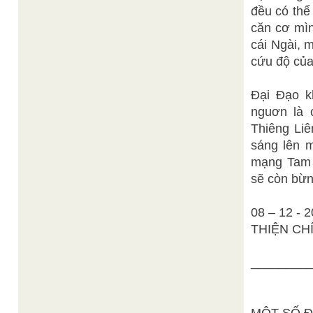
đều có thể
căn cơ mì
cái Ngài, 
cứu độ của
Đại Đạo k
nguơn là 
Thiêng Liê
sáng lên m
mạng Tam 
sẽ còn bừn
08 – 12 - 
THIỆN CH
________