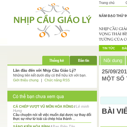
Trang chủ
NĂM ĐẠO THỨ 9
TIN TỨC
BÀI
Nội dung
Lần đầu đến với Nhịp Cầu Giáo Lý?
25/09/20
Những liên kết dưới đây có thể hữu ích với bạn.
MỘT SỐ 
Giới thiệu chung
|
Chức năng RSS
Lê minh
CÁ CHÉP VƯỢT VŨ MÔN HÓA RỒNG
/
BÀI V
Hưng
Câu chuyện nói về việc muốn đạt được sự thay đổi
thực sự như từ loài cá chép hóa thành ...
Ban Biên Tập
SÁNG KIẾN HÒA BÌNH
/