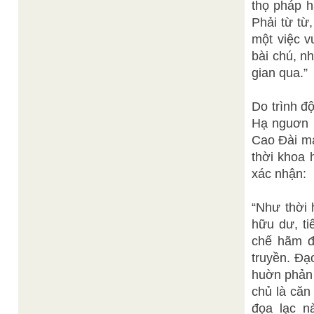
thọ pháp h
Phải từ từ
một việc v
bài chú, n
gian qua.”
Do trình đ
Hạ nguơn 
Cao Đài ma
thời khoa 
xác nhận:
“Như thời 
hữu dư, ti
chế hãm đ
truyền. Đạ
huờn phản 
chủ là căn
đọa lạc n