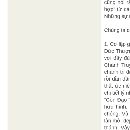
cũng nói r
hợp” từ cá
Những sự n
Chúng ta c
1. Cơ lập g
Đức Thượn
với đầy đu
Chánh Truy
chánh trị 
rồi dần dâ
thất ức n
chi tiết lý
“Còn Đạo T
hữu hình,
chóng. Vả l
lần mới de
thánh. Vậ