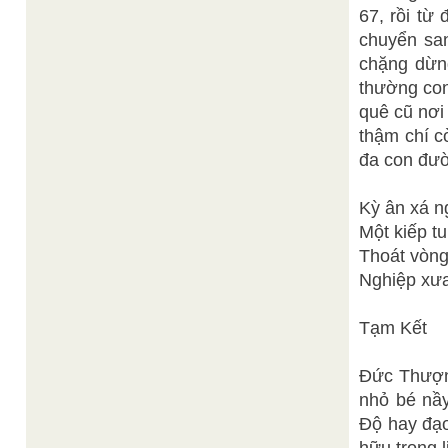
67, rồi từ 
chuyển san
chặng dừng
thường con
quê cũ nơi 
thậm chí c
đa con đườ
Kỳ ân xá n
Một kiếp t
Thoát vòng
Nghiệp xưa 
Tạm Kết
Đức Thượng
nhỏ bé nầ
Độ hay đạo