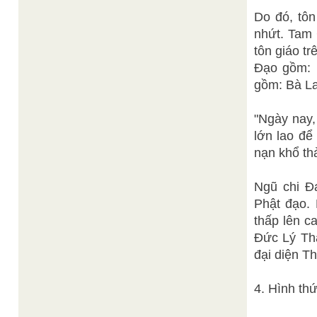
Do đó, tôn
nhứt. Tam 
tôn giáo t
Đạo gồm: K
gồm: Bà La
"Ngày nay,
lớn lao để
nạn khổ th
Ngũ chi Đ
Phật đạo. 
thấp lên c
Đức Lý Thá
đại diện T
4. Hình thứ