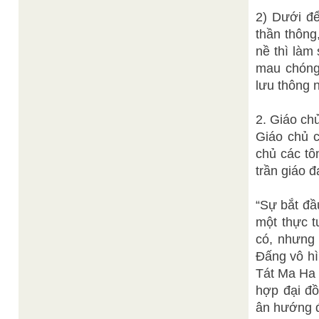
2) Dưới để
thần thông
nề thì là
mau chóng n
lưu thông n
2. Giáo ch
Giáo chủ 
chủ các tô
trần giáo đ
“Sự bắt đâ
một thực t
có, nhưng c
Đấng vô hi
Tát Ma Ha T
hợp đại đ
ân hướng đa