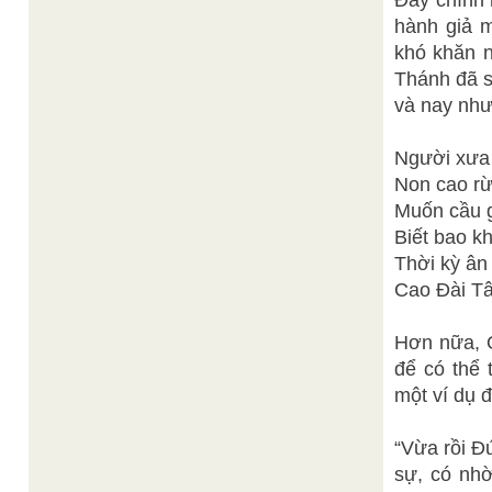
Đây chính l
hành giả m
khó khăn 
Thánh đã s
và nay như
Người xưa 
Non cao rừ
Muốn cầu gi
Biết bao k
Thời kỳ ân
Cao Đài Tâ
Hơn nữa, Ơn
để có thê
một ví dụ 
“Vừa rồi 
sự, có nh