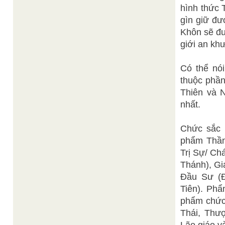
hình thức 
gìn giữ đư
Khôn sẽ đư
giới an kh
Có thể nó
thuộc phần
Thiên và 
nhất.
Chức sắc 
phẩm Thần
Trị Sự/ Ch
Thánh), Gi
Đầu Sư (Đ
Tiên). Phẩ
phẩm chức
Thái, Thượ