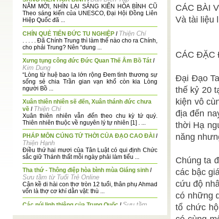
NĂM MỚI, NHÌN LẠI SÁNG KIẾN HÒA BÌNH CŨ
CÁC BÀI 
Theo sáng kiến của UNESCO, Đại Hội Đồng Liên
Và tài liệu
Hiệp Quốc đã ...
Thiện Chí
CHÍN QUẺ TIẾN ĐỨC TU NGHIỆP
/
. . . . . Đã Chính Trung thì làm thế nào cho ra Chính,
cho phải Trung? Nên “dung ...
CÁC ĐẶC Đ
Xưng tụng công đức Đức Quan Thế Âm Bồ Tát
/
Kim Dung
“Lòng từ huệ bao la lớn rộng Đem tình thương sự
Đại Đạo T
sống sẻ chia Trần gian vạn khổ còn kia Lòng
người Bồ ...
thế kỷ 20 
kiện vô cù
Xuân thiên nhiên sẽ đến, Xuân thánh đức chưa
Thiện Chí
về
/
địa đến na
Xuân thiên nhiên vẫn đến theo chu kỳ tứ quý.
Thiên nhiên thuộc về nguyên lý tự nhiên [1] . ...
thời Hạ ng
năng nhưng 
PHÁP MÔN CÚNG TỨ THỜI CỦA ĐẠO CAO ĐÀI
/
Thiện Hạnh
Điều thứ hai mươi của Tân Luật có qui định Chức
sắc giữ Thánh thất mỗi ngày phải làm tiểu ...
Chúng ta đê
Tha thứ - Thông điệp hòa bình mùa Giáng sinh
/
các bậc gi
Sưu tầm từ Tuổi Trẻ Online
cứu độ nhâ
Cận kề di hài con thơ tròn 12 tuổi, thân phụ Ahmad
vốn là thợ cơ khí dằn vặt: thù ...
có những d
Sưu tầm
Các núi linh thiêng của Trung Quốc
/
tổ chức hô
Các núi linh thiêng của Trung Quốc được chia
thành hai nhóm gắn liền chủ yếu với Lão giáo và