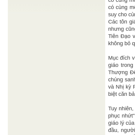
có cùng mộ
...
có cùng mô
Wikipedia
Tóm Tắt Lịch Sử Phật Giáo
/
suy cho cùn
EncyclopediaTiếng Việt
Các tôn gia
Tóm tắt các diễn biến trong lịch sử Phật giáo Sự
phát triển của Phật giáo thời vua Asoka566-486
nhưng cũng 
TCN: Thích ...
Tiên Đạo v
Thiện Chí
Chính Long Đức Trung
/
Từ Hà Nội xuôi về phía Nam 90 km là tỉnh Ninh
không bỏ qu
Bình, nơi hội tụ nhiều di tích văn ...
Thiện Chí
NHAT KY CUOI TUAN 05 - 01 2022
/
Mục đích v
Chư hiền đệ hiền muội ! Bần Đạo vừa mới nói đến
hướng về mục đích tối cao, ...
giáo trong
TỪ TRUNG DUNG ĐẾN HOÀNG CỰC TỪ NHO
Thượng Đế
TÔNG CHUYỂN THẾ ĐẾN THẾ PHÁP DI LẠC
/
chúng sanh
Thiện Chí sưu tầm
Khai minh Đại Đạo để cứu độ vạn linh thời Hạ
và Nhị ky
Nguơn này, Đức Thượng Đế Chí Tôn đã nêu ...
biệt căn b
Tuy nhiên,
phục nhứt”
giáo lý củ
đầu, người