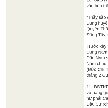
10. Giáo l
văn hóa tr
“Thầy sắp c
Dụng huyền
Quyền Thầy
Đông Tây k
Trước xây 
Dụng Nam 
Dân Nam s
Năm châu b
(Đức Chí 
tháng 2 Qu
11. ĐĐTKPĐ
về hàng gi
nữ phái Ca
Đầu Sư (c