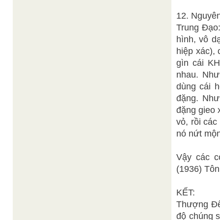
12. Nguyên
Trung Đạo:
hình, vô d
hiệp xác),
gìn cái K
nhau. Như 
dùng cái h
đặng. Như
đặng gieo 
vỏ, rồi các
nó nứt mộn
Vậy các c
(1936) Tôn
KẾT:
Thượng Đế 
độ chúng s