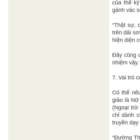
của thế kỷ
gánh vác 
“Thật sự, 
trên dải s
hiện diện 
Đây cũng c
nhiệm vậy.
7. Vai trò c
Có thể nêu
giáo là Nư
(Ngoại trư
chỉ dành 
truyền dạy
“Đường Thị