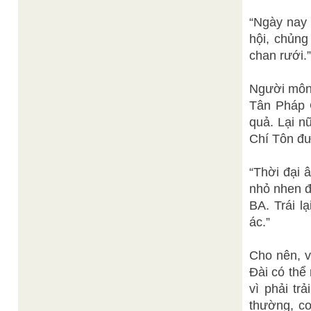
“Ngày nay 
hội, chủn
chan rưới.”
Người môn 
Tân Pháp C
quả. Lại n
Chí Tôn đư
“Thời đại 
nhỏ nhen đ
BA. Trái l
ác.”
Cho nên, vơ
Đài có th
vì phải t
thường, co