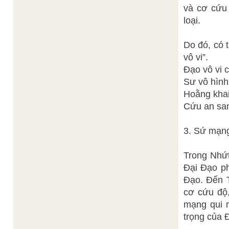
và cơ cứu 
loại.
Do đó, có 
vô vi”.
Đạo vô vi c
Sư vô hình
Hoằng khai
Cứu an san
3. Sứ mạ
Trong Nhứt k
Đại Đạo p
Đạo. Đến T
cơ cứu độ
mạng qui n
trọng củ