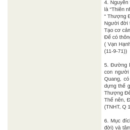
4. Nguyên
là “Thiên n
“ Thượng Đ
Người đời 
Tạo cơ cảm
Để có thông
( Vạn Hạnh
(11-9-71))
5. Đường 
con người 
Quang, có
dựng thế g
Thượng Đế
Thế nên, Đ
(TNHT, Q 1
6. Mục đíc
đời) và tâm