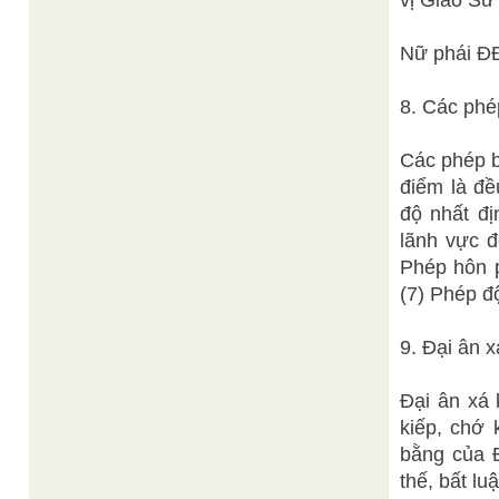
vị Giáo Sư 
Nữ phái ĐĐ
8. Các phe
Các phép b
điểm là đ
độ nhất đi
lãnh vực đ
Phép hôn ph
(7) Phép đ
9. Đại ân x
Đại ân xá
kiếp, chớ
bằng của 
thế, bất lu