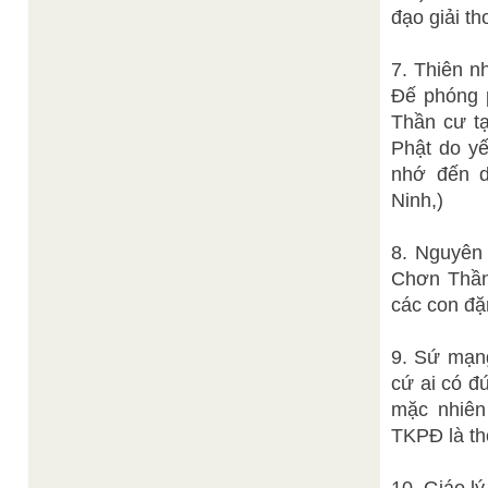
đạo giải th
7. Thiên n
Đế phóng p
Thần cư tạ
Phật do yế
nhớ đến d
Ninh,)
8. Nguyên 
Chơn Thần
các con đặ
9. Sứ mạng
cứ ai có đ
mặc nhiên
TKPĐ là thờ