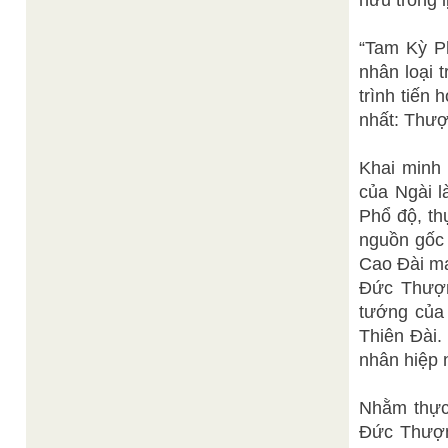
hữu trong l
“Tam Kỳ Ph
nhân loại 
trình tiến
nhất: Thượ
Khai minh 
của Ngài l
Phổ độ, t
nguồn gốc 
Cao Đài ma
Đức Thượng
tướng của
Thiên Đài.
nhân hiệp 
Nhằm thực 
Đức Thượn