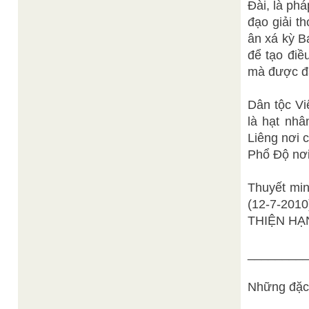
Đài, là ph
đạo giải t
ân xá kỳ B
để tạo điề
mà được đắ
Dân tộc Vi
là hạt nh
Liêng nơi 
Phổ Độ nơi
Thuyết mi
(12-7-2010
THIỆN HẠ
________
Những đặc