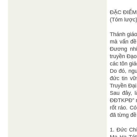
ĐẶC ĐIỂM
(Tóm lược
Thánh giáo
mà vấn đề 
Đương nhi
truyền Đạo
các tôn gi
Do đó, ng
đức tin v
Truyền Đại
Sau đây, 
ĐĐTKPĐ” mà
rốt ráo. C
đã từng đề
1. Đức Ch