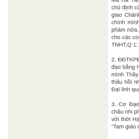
Ma Ha Tát”
chủ định c
giao Chán
chính mình
phàm nữa. 
cho các co
TNHT,Q 1: 
2. ĐĐTKPĐ 
đạo bằng h
mình Thầy 
thâu hồi n
Đại linh q
3. Cơ Đạo
châu nhi ph
với thời 
“Tam giáo 