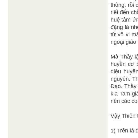
thông, rồi 
riết đến c
huệ tâm ứn
đặng là nh
từ vô vi ma
ngoại giá
Mà Thầy lậ
huyền cơ b
diệu huyề
nguyên. Thâ
Đạo. Thầy
kia Tam giá
nên các con
Vậy Thiên t
1) Trên là 