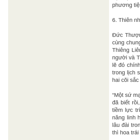
phương tiệ
6. Thiên nh
Đức Thượn
cùng chung
Thiêng Liên
người và T
lẽ đó chí
trong lịch 
hai cõi sắ
“Một sứ mạ
đã biết rồ
tiềm lực t
năng linh 
lâu đài tr
thì hoa trá