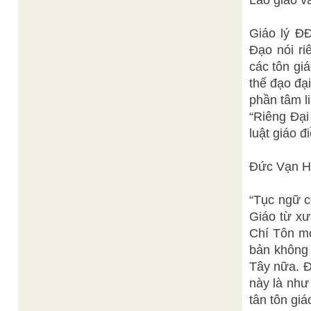
Lão giáo v
Giáo lý Đ
Đạo nói ri
các tôn gi
thế đạo đa
phần tâm li
“Riêng Đại 
luật giáo đ
Đức Vạn Ha
“Tục ngữ 
Giáo từ xư
Chí Tôn mớ
bản không 
Tây nữa. Đi
này là như
tân tôn gia