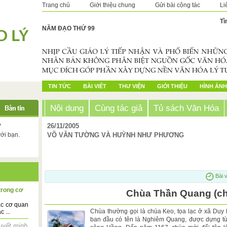
Trang chủ
Giới thiệu chung
Gửi bài cộng tác
Li
Tì
NĂM ĐẠO THỨ 99
TIN TỨC
BÀI VIẾT
THƯ VIỆN
GIỚI THIỆU
HÌNH ẢNH
Nội dung
Cùng tác giả
Tủ sách Văn Hóa
?
26/11/2005
với bạn.
VÕ VĂN TƯỜNG VÀ HUỲNH NHƯ PHƯƠNG
Bài v
trong cơ
Chùa Thần Quang (c
ác cơ quan
Chùa thường gọi là chùa Keo, tọa lạc ở xã Duy 
 ...
ban đầu có tên là Nghiêm Quang, được dựng t
uyết minh