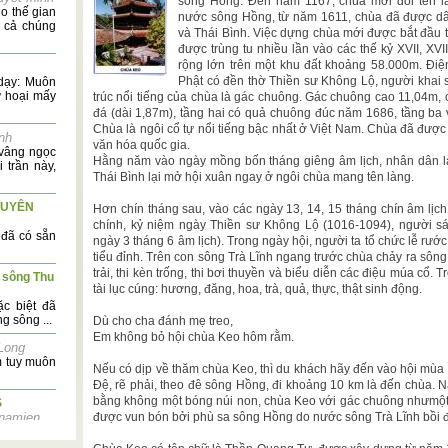
sông Hồng. Đến năm 1167, chùa mới đổi tên 
o thế gian
nước sông Hồng, từ năm 1611, chùa đã được dân
g cả chúng
và Thái Bình. Việc dựng chùa mới được bắt đầu
được trùng tu nhiều lần vào các thế kỷ XVII, XV
rộng lớn trên một khu đất khoảng 58.000m. Điệ
Phật có đền thờ Thiền sư Không Lộ, người khai s
dạy: Muôn
ư hoại mấy
trúc nổi tiếng của chùa là gác chuông. Gác chuông cao 11,04m, 
đá (dài 1,87m), tầng hai có quả chuông đúc năm 1686, tầng ba
Chùa là ngôi cổ tự nổi tiếng bậc nhất ở Việt Nam. Chùa đã được 
nh
văn hóa quốc gia.
 vâng ngọc
Hằng năm vào ngày mồng bốn tháng giêng âm lịch, nhân dân l
 trần này,
Thái Bình lại mở hội xuân ngay ở ngôi chùa mang tên làng.
GUYÊN
Hơn chín tháng sau, vào các ngày 13, 14, 15 tháng chín âm lịch
chính, kỷ niệm ngày Thiền sư Không Lộ (1016-1094), người sá
 đã có sẵn
ngày 3 tháng 6 âm lịch). Trong ngày hội, người ta tổ chức lễ rướ
tiểu đỉnh. Trên con sông Trà Lĩnh ngang trước chùa chảy ra sông
trải, thi kèn trống, thi bơi thuyền và biểu diễn các điệu múa cổ. 
i sông Thu
tài lục cúng: hương, đăng, hoa, trà, quả, thực, thật sinh động.
ặc biệt đã
g sông ...
Dù cho cha đánh mẹ treo,
Em không bỏ hội chùa Keo hôm rằm.
Long
m tuy muôn
Nếu có dịp về thăm chùa Keo, thì du khách hãy đến vào hội mùa
Đệ, rẽ phải, theo đê sông Hồng, đi khoảng 10 km là đến chùa.
bằng không một bóng núi non, chùa Keo với gác chuông nhưmột 
S
tnamien
được vun bón bởi phù sa sông Hồng do nước sông Trà Lĩnh bồi 
 son titre