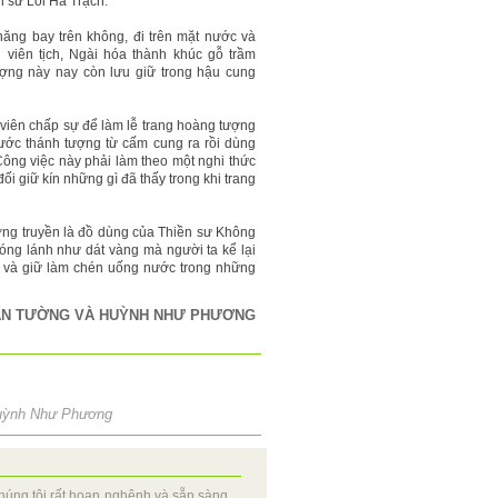
n sư Lôi Hà Trạch.
ăng bay trên không, đi trên mặt nước và
 viên tịch, Ngài hóa thành khúc gỗ trầm
ượng này nay còn lưu giữ trong hậu cung
 viên chấp sự để làm lễ trang hoàng tượng
ước thánh tượng từ cấm cung ra rồi dùng
Công việc này phải làm theo một nghi thức
i giữ kín những gì đã thấy trong khi trang
ơng truyền là đồ dùng của Thiền sư Không
lóng lánh như dát vàng mà người ta kể lại
 và giữ làm chén uống nước trong những
ĂN TƯỜNG VÀ HUỲNH NHƯ PHƯƠNG
uỳnh Như Phương
húng tôi rất hoan nghênh và sẵn sàng