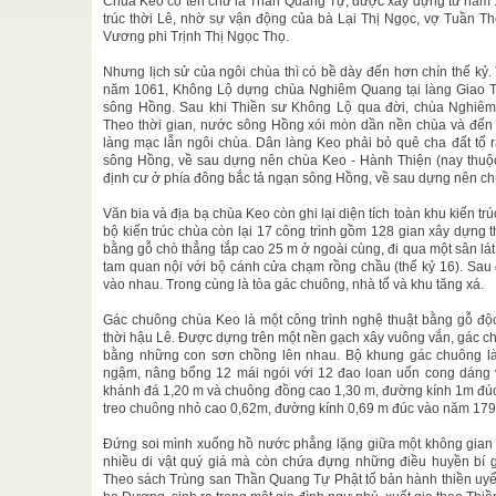
Chùa Keo có tên chữ là Thần Quang Tự, được xây dựng từ năm
-Pháp Phạm
trúc thời Lê, nhờ sự vận động của bà Lại Thị Ngọc, vợ Tuần
Vương phi Trịnh Thị Ngọc Thọ.
n Tập
Nhưng lịch sử của ngôi chùa thì có bề dày đến hơn chín thế kỷ
, chúng ta
năm 1061, Không Lộ dựng chùa Nghiêm Quang tại làng Giao T
à mục đích
sông Hồng. Sau khi Thiền sư Không Lộ qua đời, chùa Nghiêm
Theo thời gian, nước sông Hồng xói mòn dần nền chùa và đến n
ân tộc
làng mạc lẫn ngôi chùa. Dân làng Keo phải bỏ quê cha đất tổ 
ng
sông Hồng, về sau dựng nên chùa Keo - Hành Thiện (nay thuộ
ồng nguyên
định cư ở phía đông bắc tả ngạn sông Hồng, về sau dựng nên chù
Văn bia và địa bạ chùa Keo còn ghi lại diện tích toàn khu kiến t
HỮU CAO
bộ kiến trúc chùa còn lại 17 công trình gồm 128 gian xây dựng t
n về trong
bằng gỗ chò thẳng tắp cao 25 m ở ngoài cùng, đi qua một sân lát
.
tam quan nội với bộ cánh cửa chạm rồng chầu (thế kỷ 16). Sau 
vào nhau. Trong cùng là tòa gác chuông, nhà tổ và khu tăng xá.
Gác chuông chùa Keo là một công trình nghệ thuật bằng gỗ độc 
thời hậu Lê. Được dựng trên một nền gạch xây vuông vắn, gác c
bằng những con sơn chồng lên nhau. Bộ khung gác chuông là
ngậm, nâng bổng 12 mái ngói với 12 đao loan uốn cong dáng v
khánh đá 1,20 m và chuông đồng cao 1,30 m, đường kính 1m đúc 
treo chuông nhỏ cao 0,62m, đường kính 0,69 m đúc vào năm 179
Đứng soi mình xuống hồ nước phẳng lặng giữa một không gian 
nhiều di vật quý giá mà còn chứa đựng những điều huyền bí g
Theo sách Trùng san Thần Quang Tự Phật tổ bản hành thiền uyể