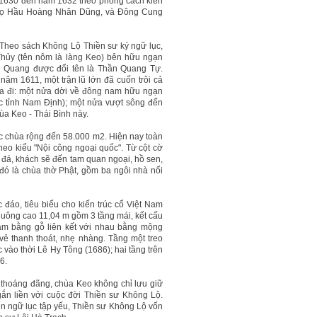
 1630 đến năm 1632 theo phong cách kiến
 Thọ Hầu Hoàng Nhân Dũng, và Đông Cung
. Theo sách Không Lộ Thiền sư ký ngữ lục,
hủy (tên nôm là làng Keo) bên hữu ngạn
 Quang được đổi tên là Thần Quang Tự.
ăm 1611, một trận lũ lớn đã cuốn trôi cả
ra đi: một nửa dời về đông nam hữu ngạn
c tỉnh Nam Định); một nửa vượt sông đến
a Keo - Thái Bình này.
rúc chùa rộng đến 58.000 m2. Hiện nay toàn
heo kiểu "Nội công ngoại quốc". Từ cột cờ
 đá, khách sẽ đến tam quan ngoại, hồ sen,
đó là chùa thờ Phật, gồm ba ngôi nhà nối
đáo, tiêu biểu cho kiến trúc cổ Việt Nam
huông cao 11,04 m gồm 3 tầng mái, kết cấu
m bằng gỗ liên kết với nhau bằng mộng
ẻ thanh thoát, nhẹ nhàng. Tầng một treo
vào thời Lê Hy Tông (1686); hai tầng trên
6.
thoáng đãng, chùa Keo không chỉ lưu giữ
ắn liền với cuộc đời Thiền sư Không Lộ.
n ngữ lục tập yếu, Thiền sư Không Lộ vốn