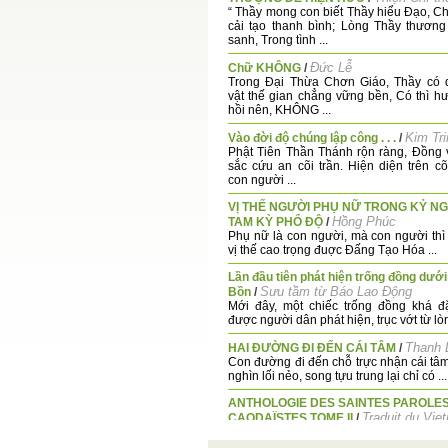
“ Thầy mong con biết Thầy hiểu Đạo, Ch
cải tạo thanh bình; Lòng Thầy thươn
sanh, Trong tình ...
Đức Lễ
Chữ KHÔNG
/
Trong Đại Thừa Chơn Giáo, Thầy có 
vật thế gian chẳng vững bền, Có thì h
hồi nên, KHÔNG ...
Kim Tri
Vào đời độ chúng lập công . . .
/
Phật Tiên Thần Thánh rộn ràng, Đồng
sắc cứu an cõi trần. Hiện diện trên cõi
con người ...
VỊ THẾ NGƯỜI PHỤ NỮ TRONG KỶ N
Hồng Phúc
TAM KỲ PHỔ ĐỘ
/
Phụ nữ là con người, mà con người thì
vị thế cao trọng đuợc Đấng Tạo Hóa ...
Lần đầu tiên phát hiện trống đồng dướ
Sưu tầm từ Báo Lao Động
Bồn
/
Mới đây, một chiếc trống đồng khá đ
được người dân phát hiện, trục vớt từ lòn
Thanh 
HAI ĐƯỜNG ĐI ĐẾN CÁI TÂM
/
Con đường đi đến chỗ trực nhận cái tâ
nghìn lối nẻo, song tựu trung lại chỉ có ...
ANTHOLOGIE DES SAINTES PAROLE
Traduit du Vie
CAODAÏSTES TOME II
/
Par QUACH-HIEP Long
Le livre « THÁNH-NGÔN HIỆP-TUYỂN »,