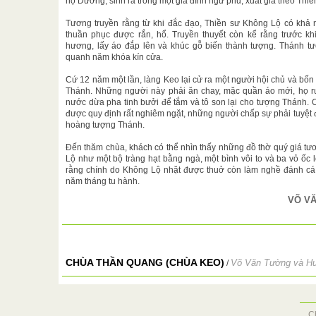
họ Dương, sinh ra trong một gia đình ngư phủ, xuất gia theo Thiề
Tương truyền rằng từ khi đắc đạo, Thiền sư Không Lộ có khả n
thuần phục được rắn, hổ. Truyền thuyết còn kể rằng trước khi
hương, lấy áo đắp lên và khúc gỗ biến thành tượng. Thánh t
quanh năm khóa kín cửa.
Cứ 12 năm một lần, làng Keo lại cử ra một người hội chủ và bốn
Thánh. Những người này phải ăn chay, mặc quần áo mới, họ r
nước dừa pha tinh bưởi để tắm và tô son lại cho tượng Thánh. 
được quy định rất nghiêm ngặt, những người chấp sự phải tuyệt đố
hoàng tượng Thánh.
Đến thăm chùa, khách có thể nhìn thấy những đồ thờ quý giá tư
Lộ như một bộ tràng hạt bằng ngà, một bình vôi to và ba vỏ ốc 
rằng chính do Không Lộ nhặt được thuở còn làm nghề đánh cá
năm tháng tu hành.
VÕ V
CHÙA THẦN QUANG (CHÙA KEO)
Võ Văn Tường và H
/
C