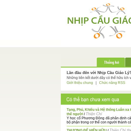
Lần đầu đến với Nhịp Cầu Giáo Lý
Những liên kết dưới đây có thể hữu ích 
Giới thiệu chung
|
Chức năng RSS
Tạng, Phủ, Khiếu và Hệ thống Luân xa 
Thiện Chí
thể người
/
Y học cổ Phương Đông đã phân định c
bộ phận trong cơ thể con người thành các
Thiện Chí th
THƯỢNG ĐẾ HIỆN HỮU
/