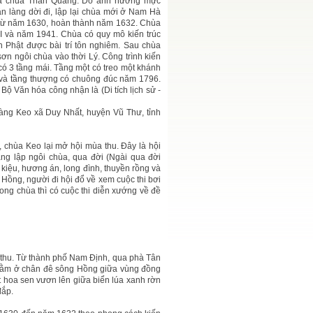
là chùa Thần Quang. Do ảnh hưởng mực
 làng dời đi, lập lại chùa mới ở Nam Hà
 từ năm 1630, hoàn thành năm 1632. Chùa
III và năm 1941. Chùa có quy mô kiến trúc
n Phật được bài trí tôn nghiêm. Sau chùa
ơn ngôi chùa vào thời Lý. Công trình kiến
có 3 tầng mái. Tầng một có treo một khánh
 và tầng thượng có chuông đúc năm 1796.
Bộ Văn hóa công nhận là (Di tích lịch sử -
àng Keo xã Duy Nhất, huyện Vũ Thư, tỉnh
, chùa Keo lại mở hội mùa thu. Đây là hội
ng lập ngôi chùa, qua đời (Ngài qua đời
c kiệu, hương án, long đình, thuyền rồng và
 Hồng, người đi hội đổ về xem cuộc thi bơi
Trong chùa thì có cuộc thi diễn xướng về đề
 thu. Từ thành phố Nam Định, qua phà Tân
 Nằm ở chân đê sông Hồng giữa vùng đồng
hoa sen vươn lên giữa biển lúa xanh rờn
đắp.