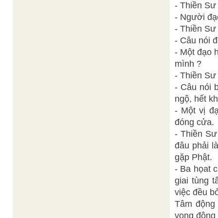
- Thiền Sư
- Người đạ
- Thiền Sư 
- Câu nói 
- Một đạo 
mình ?
- Thiền Sư 
- Câu nói 
ngộ, hết kh
- Một vị đ
đóng cửa.
- Thiền Sư
đâu phải l
gặp Phật.
- Ba họat c
giai tùng 
việc đều b
Tâm động l
vọng động l