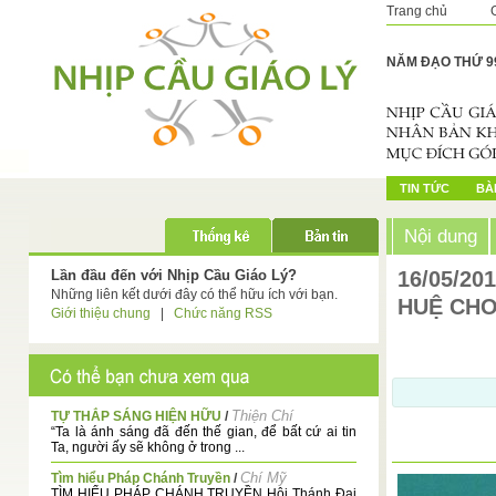
Trang chủ
NĂM ĐẠO THỨ 9
TIN TỨC
BÀI
Nội dung
Lần đầu đến với Nhịp Cầu Giáo Lý?
16/05/20
Những liên kết dưới đây có thể hữu ích với bạn.
HUỆ CH
Giới thiệu chung
|
Chức năng RSS
Thiện Chí
TỰ THẮP SÁNG HIỆN HỮU
/
“Ta là ánh sáng đã đến thế gian, để bất cứ ai tin
Ta, người ấy sẽ không ở trong ...
Chí Mỹ
Tìm hiểu Pháp Chánh Truyền
/
TÌM HIỂU PHÁP CHÁNH TRUYỀN Hội Thánh Đại