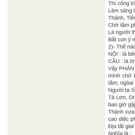
Thì công t
Làm sáng 
Thánh, Tiên
Chờ tâm ph
Là người t
Bắt con ý 
2)- Thế nào
NỘI : là bê
CẦU : là t
Vậy PHẢN T
mình chớ k
tâm, ngòai
Người ta t
Tà Lơn, On
bao giờ gặ
Thánh xưa 
cao diệc p
Địa tất giai 
Nghĩa là :