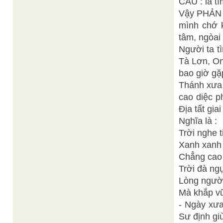
CẦU : là t
Vậy PHẢN T
mình chớ k
tâm, ngòai
Người ta t
Tà Lơn, On
bao giờ gặ
Thánh xưa 
cao diệc p
Địa tất giai 
Nghĩa là :
Trời nghe t
Xanh xanh 
Chẳng cao 
Trời đà ng
Lòng người
Mà khắp vũ 
- Ngày xưa
Sư định gi