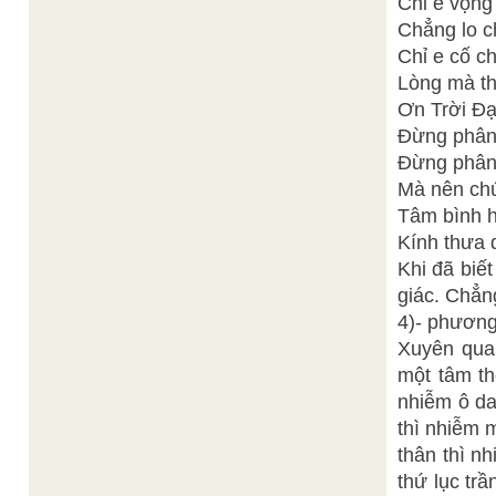
Chỉ e vọng
Chẳng lo c
Chỉ e cố c
Lòng mà th
Ơn Trời Đạ
Đừng phân 
Đừng phân 
Mà nên chú
Tâm bình h
Kính thưa q
Khi đã biế
giác. Chẳng
4)- phương
Xuyên qua 
một tâm th
nhiễm ô da
thì nhiễm 
thân thì n
thứ lục tr