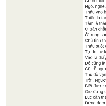
Chốn thiền
Ngó, nghe,
Thâu vào 
Thiền là t
Tâm là thầ
Ở trần chẳ
Ở trong san
Chủ tình th
Thấu suốt 
Tự do, tự t
Vào ra thấ
Đó cũng là
Cội rễ ngườ
Thù đồ vạn
Trời, Ngườ
Biết được 
Giữ đừng c
Lục căn th
Đừng đem 