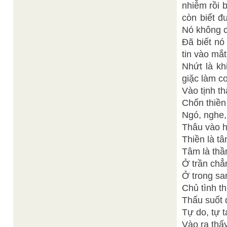
nhiễm rồi 
còn biết đ
Nó không c
Đã biết nó
tin vào mắt
Nhứt là kh
giặc làm c
Vào tịnh th
Chốn thiền
Ngó, nghe,
Thâu vào 
Thiền là t
Tâm là thầ
Ở trần chẳ
Ở trong san
Chủ tình th
Thấu suốt 
Tự do, tự t
Vào ra thấ