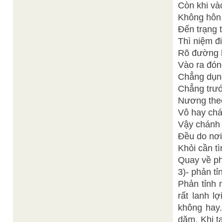
Còn khi vào
Không hôn,
Đến trạng t
Thì niệm đ
Rõ đường h
Vào ra đón
Chẳng dụng
Chẳng trướ
Nương theo
Vô hay chá
Vậy chánh 
Đều do nơi
Khỏi cần t
Quay về phả
3)- phản tỉ
Phản tỉnh 
rất lanh l
không hay.
dặm. Khi t