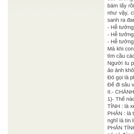
Học tu theo tấm gương và lời dạy của Đức Quan
bám lấy rồi
Huệ Ý
Thế Âm
/
như vậy, c
Nhân sinh thành Phật dễ đâu Tu hành có khổ rồi
sau mới thành. Hai câu thơ trong thi truyện về cuộc
sanh ra đ
...
- Hễ tưởng
Cố Đại Tỉ Diệu Chơn Minh
Ý Thu
/
. . .Hòa tan Tâm mình trong lòng Vô Cực Từ Tôn
- Hễ tưởng
Kim Mẫu. Ôi ! Bao vinh quang tuyệt ...
- Hễ tưởn
BBCVietnamese.com
Lễ hội tắm sông Hằng
/
Mà khi con
Người chèo đò ở Sangam chỉ xuống dòng nước
đục ngầu của sông Hằng, nơi gặp dòng nước màu
tìm cầu cá
xanh ...
Người tu p
Ban Biên Tập
Này Xuân, Xuân đến vì ai?
/
ảo ảnh khôn
Xuân rằng đến chẳng vì ai ! Xuân đến theo lẽ tự
nhiên của đất trời. Chẳng vì có hoa ...
Đó gọi là p
Để đi sâu v
II.- CHÁN
1)- Thế nào
TỈNH : là x
PHẢN : là t
nghĩ là tin l
PHẢN TỈNH 