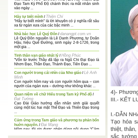
Đạo Tam Kỳ Phổ Độ chánh thức ra mắt nhân sinh
vào ngày ...
Thiện Chí
Hãy tự biết mình
/
"Hãy tự biết mình" là lời khuyên có ý nghĩa rất sâu
xa từ ngàn xưa của các bậc minh ...
danangpt.com.vn
Nhà bác học Lê Quý Đôn
/
Lê Quý Đôn nguyên là Lê Danh Phương, tự Doãn
Hậu, hiệu Quế Đường, sinh ngày 2-8-1726, trong
một gia ...
Hồng Phúc
Tinh thần vạn giáo nhất lý
/
"Vốn từ trước Thầy đã lập ra Ngũ Chi Đại Đạo là
Nhơn Đạo, Thần Đạo, Thánh Đạo, Tiên Đạo ...
Lê Anh
Con người trong cái nhìn của Nho giáo
/
Minh
Con người hôm nay và con người hôm qua – con
người của ngàn xưa – dường như không khác ...
4)- Phương
Quan niệm về chữ Hiếu trong Tam kỳ Phổ độ
/
Đạt Tường
III.- KẾT 
Cao Đài Giáo hướng dẫn nhân sinh giải quyết
cùng một lúc hai mặt Thế Đạo và Thiên Đạo trong
...
I.-DẪN NH
Cảm ứng trong Tam giáo và phương tu phản bổn
Tạo hóa s
Đại Mạng
huờn nguyên.
/
thiệt, thâ
Hôm nay, tôi xin được phép dùng nội dung “Cảm
ứng luận” để trình bày phần nói về cái nghĩa ...
sắc tướng