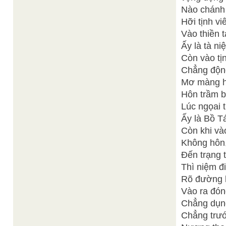
Nào chánh 
Hỡi tịnh vi
Vào thiền t
Ấy là tà ni
Còn vào tị
Chẳng động
Mơ màng h
Hôn trầm b
Lúc ngọai 
Ấy là Bồ T
Còn khi vào
Không hôn,
Đến trạng t
Thì niệm đ
Rõ đường h
Vào ra đón
Chẳng dụng
Chẳng trướ