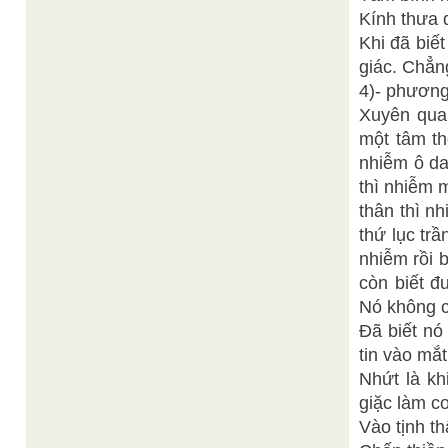
Kính thưa q
Khi đã biế
giác. Chẳng
4)- phương
Xuyên qua 
một tâm th
nhiễm ô da
thì nhiễm 
thân thì n
thứ lục tr
nhiễm rồi 
còn biết đ
Nó không c
Đã biết nó
tin vào mắt
Nhứt là kh
giặc làm c
Vào tịnh th