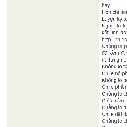
hay.
Hèn chi tiề
Luyện kỷ t
Nghĩa là l
kết linh đ
hợp linh đơ
Chúng ta p
đã kềm đượ
đã từng nói
Không lo t
Chỉ e nó p
Không lo b
Chỉ e phiề
Chẳng lo c
Chỉ e cừu 
Chẳng lo t
Chỉ e dãi 
Chẳng lo c