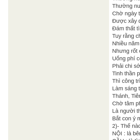
Thường nuô
Chờ ngày t
Được xây d
Đám thất t
Tuy rằng ch
Nhiều năm 
Nhưng rốt 
Uổng phí c
Phải chi s
Tinh thần p
Thì công t
Làm sáng 
Thánh, Tiên
Chờ tâm ph
Là người t
Bắt con ý 
2)- Thế nào
NỘI : là bê