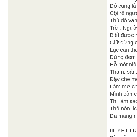
Đó cũng là
Cội rễ ngườ
Thù đồ vạn
Trời, Ngườ
Biết được 
Giữ đừng c
Lục căn th
Đừng đem 
Hễ một niệ
Tham, sân, 
Đậy che mộ
Làm mờ ch
Mình còn c
Thì làm sao
Thế nên lịc
Đa mang ng
III. KẾT L