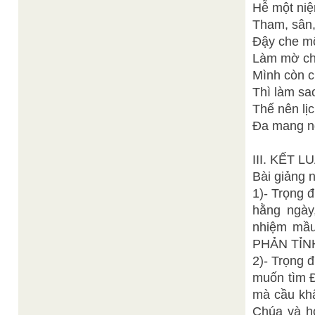
Hễ một niệ
Tham, sân, 
Đậy che mộ
Làm mờ ch
Mình còn c
Thì làm sao
Thế nên lịc
Đa mang ng
III. KẾT L
Bài giảng 
1)- Trọng đ
hằng ngày
nhiệm mầu
PHẢN TỈN
2)- Trọng đ
muốn tìm Đ
mà cầu khẩ
Chúa và hó