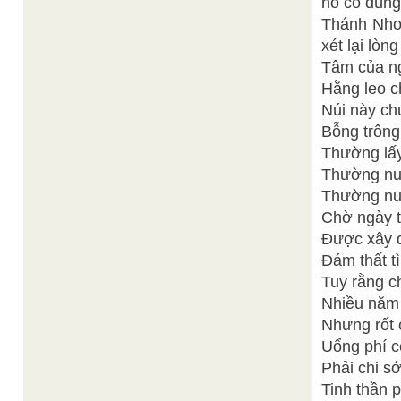
nó có đúng
Thánh Nho 
xét lại lòn
Tâm của ng
Hằng leo 
Núi này c
Bỗng trông
Thường lấy
Thường nuô
Thường nuô
Chờ ngày t
Được xây d
Đám thất t
Tuy rằng ch
Nhiều năm 
Nhưng rốt 
Uổng phí c
Phải chi s
Tinh thần p