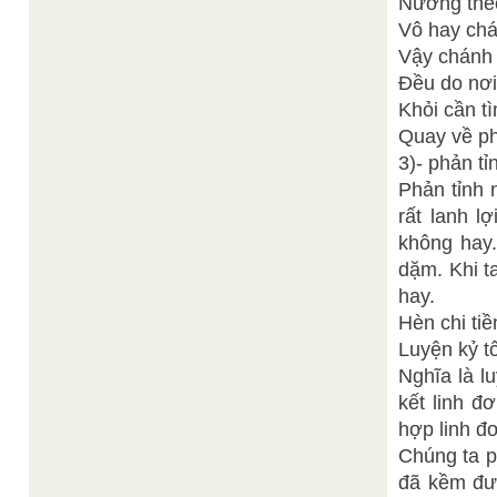
Nương theo
Vô hay chá
Vậy chánh 
Đều do nơi
Khỏi cần t
Quay về phả
3)- phản tỉ
Phản tỉnh 
rất lanh l
không hay.
dặm. Khi t
hay.
Hèn chi tiề
Luyện kỷ t
Nghĩa là l
kết linh đ
hợp linh đơ
Chúng ta p
đã kềm đượ