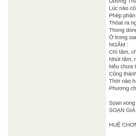
Dương Thần
Lúc nào cũ
Phép phản 
Thóat ra ng
Thong dong 
Ở trong sa
NGÂM :
Chí tâm, ch
Nhút tâm, 
Nếu chưa t
Cũng thành
Thời nào h
Phương ch
Sọan xong 
SOẠN GIẢ
HUỆ CHƠ