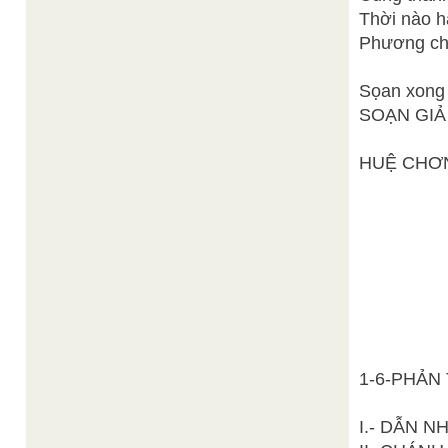
Thời nào h
Phương ch
Sọan xong 
SOẠN GIẢ
HUỆ CHƠ
1-6-PHẢN
I.- DẪN N