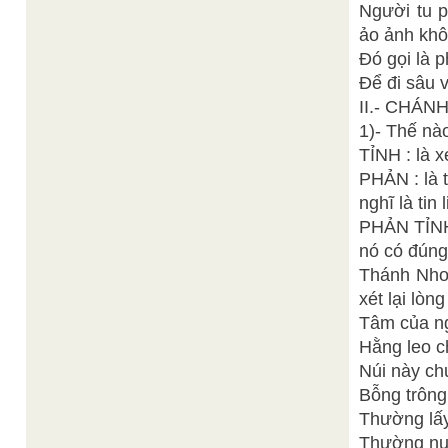
Người tu p
ảo ảnh khôn
Đó gọi là p
Để đi sâu v
II.- CHÁN
1)- Thế nào
TỈNH : là x
PHẢN : là t
nghĩ là tin l
PHẢN TỈNH 
nó có đúng
Thánh Nho 
xét lại lòn
Tâm của ng
Hằng leo 
Núi này c
Bỗng trông
Thường lấy
Thường nuô