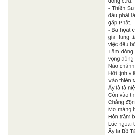
đóng cửa.
- Thiền Sư
đâu phải l
gặp Phật.
- Ba họat c
giai tùng 
việc đều b
Tâm động l
vọng động l
Nào chánh 
Hỡi tịnh vi
Vào thiền t
Ấy là tà ni
Còn vào tị
Chẳng động
Mơ màng h
Hôn trầm b
Lúc ngọai 
Ấy là Bồ T