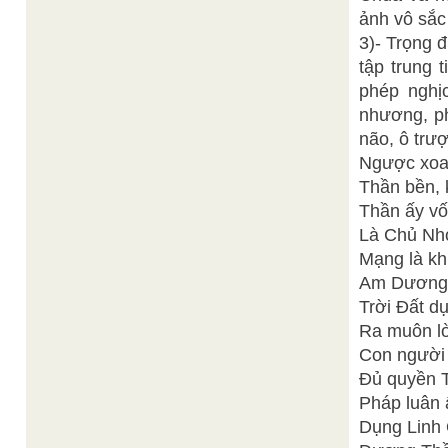
ảnh vô sắc
3)- Trọng đ
tập trung 
phép nghị
nhương, ph
não, ô trượ
Ngược xoa
Thần bền, 
Thần ấy vốn
Là Chủ Nhơ
Mạng là kh
Am Dương g
Trời Đất d
Ra muôn lò
Con người 
Đủ quyền 
Pháp luân 
Dụng Linh