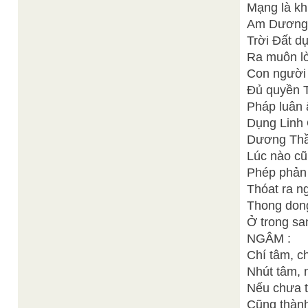
Mạng là kh
Am Dương g
Trời Đất d
Ra muôn lò
Con người 
Đủ quyền 
Pháp luân 
Dụng Linh
Dương Thần
Lúc nào cũ
Phép phản 
Thóat ra ng
Thong dong 
Ở trong sa
NGÂM :
Chí tâm, ch
Nhút tâm, 
Nếu chưa t
Cũng thành