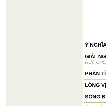
Ý NGHĨA
GIẢI N
HUỆ CH
PHẢN T
LÒNG V
SỐNG 