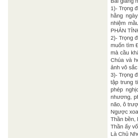
Bài giảng 
1)- Trọng đ
hằng ngày
nhiệm mầu
PHẢN TỈN
2)- Trọng đ
muốn tìm Đ
mà cầu khẩ
Chúa và hó
ảnh vô sắc
3)- Trọng đ
tập trung 
phép nghị
nhương, ph
não, ô trượ
Ngược xoa
Thần bền, 
Thần ấy vốn
Là Chủ Nhơ