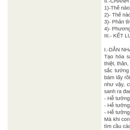
II.-CHÁNH
1)-Thế nào 
2)- Thế nào
3)- Phản tỉ
4)- Phương
III.- KẾT 
I.-DẪN NH
Tạo hóa s
thiệt, thâ
sắc tướng
bám lấy rồi
như vậy, c
sanh ra đ
- Hễ tưởng
- Hễ tưởng
- Hễ tưởn
Mà khi con
tìm cầu cá