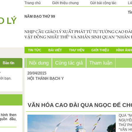
Trang chủ
Giới thiệu chung
Gửi bài cộng tác
Li
Tì
NĂM ĐẠO THỨ 99
TIN TỨC
BÀI VIẾT
THƯ VIỆN
GIỚI THIỆU
HÌNH ẢNH
Nội dung
Cùng tác giả
Tham luận
?
20/04/2015
với bạn.
HỘI THÁNH BẠCH Y
VĂN HÓA CAO ĐÀI QUA NGỌC ĐẾ CH
 hình then
QUA “
guồn đầu,
NGUYÊN
THỬ PH
“VĂN H