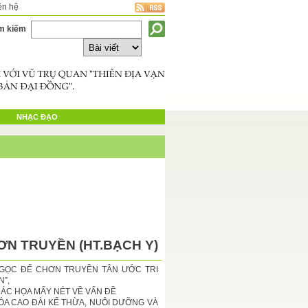
ên hệ
m kiếm
NHẠC ĐẠO
ƠN TRUYỀN (HT.BẠCH Y)
NGỌC ĐẾ CHƠN TRUYỀN TÂN ƯỚC TRI
”,
ÁC HỌA MẤY NÉT VỀ VẤN ĐỀ
ÓA CAO ĐÀI KẾ THỪA, NUÔI DƯỠNG VÀ