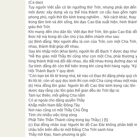
(Ca dao)
Tuy người Việt sẵn có tín ngưỡng thờ Trời, nhưng phải đợi đến
mới được xây dựng và cụ thể hóa thành cơ cấu bao gồm nghi t
phong phú, ngôi thờ tôn kính trang nghiêm… Nói cách khác, thay 
trong tâm linh và đời sống, khi đạo Cao Đài xuất hiện, hình thành
giáo thờ Trời.
Khi mang đến cho dân tộc Việt đạo thờ Trời, tôn giáo Cao Đài đồ
thức hệ mà trong đó cần chú ý ba điểm chánh như sau:
(a) Bình đẳng: Mọi người đều là con của Trời, con một Cha Trời
nhau, thành thật giúp đỡ nhau.
Sau khi nhập môn (khai tánh), người tín đồ Bạch Y được dạy như
“Hễ thọ giáo một Thầy thì cũng như con một Cha, phải thương y
lòng thành thật mà đối đãi nhau, dìu dắt nhau trong đường đạo và 
Sự bình đẳng đó còn thể hiện trong khi cúng thời hàng ngày. “Kỷ
Hội Thánh Bạch Y quy định:
“Còn bạn bè tôi tớ trong nhà, kẻ nào có Đạo thì đặng phép quỳ c
thì tôi tớ, còn vô quỳ đọc kinh thì con một Cha cùng nhau một máu 
(b) Hòa đồng tôn giáo: Người tín đồ Cao Đài kính trọng các tôn 
được dạy rằng các tôn giáo thế gian đều do Trời lập ra:
Tam lục thiên, mối giềng Cha nắm
Có ai ngoài cho đặng quyền Thầy
Khắp miền Nam Bắc Đông Tây
Nơi nào cũng có một Thầy Chủ Ông
Tính chi nhiều việc lòng vòng
Phật Tiên Thần Thánh cũng trong tay Thầy.( ) [5]
(c) Đại đồng nhân loại: Người tín đồ Cao Đài không phân biệt 
châu bốn biển đều từ một Đấng Cha Trời sanh hóa:
Thầy mở Đạo, Nam phương là gốc