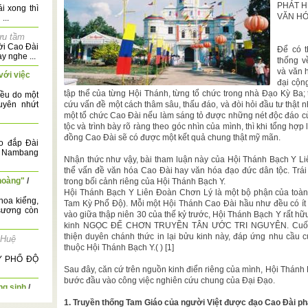
PHÁT 
i xong thì
VĂN HÓ
...
ưu tầm
ời Cao Đài
Để có t
y nghe ...
thống v
và văn 
với việc
đại cộn
tập thể của từng Hội Thánh, từng tổ chức trong nhà Đạo Kỳ Ba; 
ều do một
uyên nhứt
cứu vấn đề một cách thâm sâu, thấu đáo, và đòi hỏi đầu tư thật nh
một tổ chức Cao Đài nếu làm sáng tỏ được những nét độc đáo c
tộc và trình bày rõ ràng theo góc nhìn của mình, thì khi tổng hợp l
đồng Cao Đài sẽ có được một kết quả chung thật mỹ mãn.
o đắp Đài
t Nambang
Nhận thức như vậy, bài tham luận này của Hội Thánh Bạch Y L
thể vấn đề văn hóa Cao Đài hay văn hóa đạo đức dân tộc. Trái lạ
hoàng"
/
trong bối cảnh riêng của Hội Thánh Bạch Y.
Hội Thánh Bạch Y Liên Đoàn Chơn Lý là một bộ phận của toàn
hoa kiểng,
Tam Kỳ Phổ Độ). Mỗi một Hội Thánh Cao Đài hầu như đều có ít 
 sương còn
vào giữa thập niên 30 của thế kỷ trước, Hội Thánh Bạch Y rất 
kinh NGỌC ĐẾ CHƠN TRUYỀN TÂN ƯỚC TRI NGUYÊN. Cuối n
thiện duyên chánh thức in lại bửu kinh này, đáp ứng nhu cầu c
Huệ
thuộc Hội Thánh Bạch Y.( ) [1]
KỲ PHỔ ĐỘ
Sau đây, căn cứ trên nguồn kinh điển riêng của mình, Hội Thán
bước đầu vào công việc nghiên cứu chung của Đại Đạo.
ng sinh
/
1. Truyền thống Tam Giáo của người Việt được đạo Cao Đài ph
n phụ Ahmad