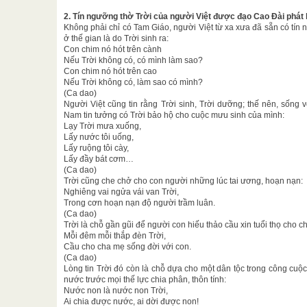
2. Tín ngưỡng thờ Trời của người Việt được đạo Cao Đài phát
Không phải chỉ có Tam Giáo, người Việt từ xa xưa đã sẵn có tín 
ở thế gian là do Trời sinh ra:
Con chim nó hót trên cành
Nếu Trời không có, có mình làm sao?
Con chim nó hót trên cao
Nếu Trời không có, làm sao có mình?
(Ca dao)
Người Việt cũng tin rằng Trời sinh, Trời dưỡng; thế nên, sống
Nam tin tưởng có Trời bảo hộ cho cuộc mưu sinh của mình:
Lạy Trời mưa xuống,
Lấy nước tôi uống,
Lấy ruộng tôi cày,
Lấy đầy bát cơm…
(Ca dao)
Trời cũng che chở cho con người những lúc tai ương, hoạn nạn:
Nghiêng vai ngửa vái van Trời,
Trong cơn hoạn nạn độ người trầm luân.
(Ca dao)
Trời là chỗ gần gũi để người con hiếu thảo cầu xin tuổi thọ cho c
Mỗi đêm mỗi thắp đèn Trời,
Cầu cho cha mẹ sống đời với con.
(Ca dao)
Lòng tin Trời đó còn là chỗ dựa cho một dân tộc trong công cuộ
nước trước mọi thế lực chia phân, thôn tính:
Nước non là nước non Trời,
Ai chia được nước, ai dời được non!