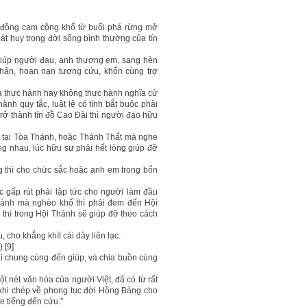
i, đồng cam cộng khổ từ buổi phá rừng mở
t huy trong đời sống bình thường của tín
 giúp người đau, anh thương em, sang hèn
thân, hoạn nạn tương cứu, khốn cùng trợ
mà thực hành hay không thực hành nghĩa cử
hành quy tắc, luật lệ có tính bắt buộc phải
 trở thành tín đồ Cao Đài thì người đạo hữu
ặt tại Tòa Thánh, hoặc Thánh Thất mà nghe
ng nhau, lúc hữu sự phải hết lòng giúp đỡ
ng thì cho chức sắc hoặc anh em trong bổn
c gấp rút phải lập tức cho người làm đầu
hánh mà nghèo khổ thì phải đem đến Hội
 thì trong Hội Thánh sẽ giúp đỡ theo cách
, cho khắng khít cái dây liên lạc.
 [9]
ải chung cùng đến giúp, và chia buồn cùng
ột nét văn hóa của người Việt, đã có từ rất
a khi chép về phong tục đời Hồng Bàng cho
he tiếng đến cứu.”