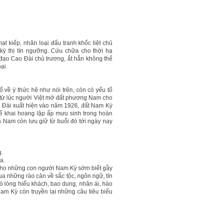
ạt kiếp, nhân loại đấu tranh khốc liệt chủ
à kỳ thị tín ngưỡng. Cứu chữa cho thời hạ
đạo Cao Đài chủ trương, ắt hẳn không thể
ại.
 về ý thức hệ như nói trên, còn có yếu tố
 từ lúc người Việt mở đất phương Nam cho
o Đài xuất hiện vào năm 1926, đất Nam Kỳ
 để khai hoang lập ấp mưu sinh trong hoàn
n Nam còn lưu giữ từ buổi đó tới ngày nay
g.
a.
n cho những con người Nam Kỳ sớm biết gầy
ua những rào cản về sắc tộc, ngôn ngữ, tín
 lòng hiếu khách, bao dung, nhân ái, hào
Nam Kỳ còn truyền lại những câu tiêu biểu