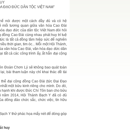
HUY
A ĐẠO ĐỨC DÂN TỘC VIỆT NAM”
hể nói được một cách đầy đủ và có hệ
ề mối tương quan giữa văn hóa Cao Đài
hóa đạo đức của dân tộc Việt Nam đòi hỏi
g đồng Cao Đài cùng nhau phát huy trí tuệ
tức là tất cả đồng tâm hiệp sức để nghiên
iều thời gian, tim óc... Mỗi một Hội Thánh,
ủa văn hóa Cao Đài, văn hóa đạo đức dân
ại tất cả các công trình ấy, ắt hẳn đại cộng
iên Đoàn Chơn Lý sẽ không bao quát toàn
i, bài tham luận này chỉ khai thác đề tài
 thể đại cộng đồng Cao Đài (tức Đại Đạo
nhất một bửu kinh riêng cho mình. Do đó,
hữu hạnh khi được Đức Chí Tôn ban cho bửu
ăm 2014, Hội Thánh Bạch Y đã có đủ
ủa đông đảo chức sắc, chức việc, tín hữu
h Bạch Y thử phác họa mấy nét để đóng góp
át huy