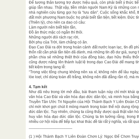
Để tương thân tương trợ được hiệu quả, còn phải biết ý thức ti
giúp lẫn nhau. Thật vậy, tiền nhân người Nam Kỳ là những con
nhà nghiên cứu từng gọi họ là “lưu dân”. Cuộc sống khắc khổ, 
đất mới phương Nam buộc họ phải biết tằn tiện, tiết kiệm. Đức t
(Thiên lý), cho nên ca dao có câu:
Làm người nên biết tiện tằn,
Đồ ăn thức mặc có ngằn thì thôi.
Những người đói rách rạc rời,
Bởi phụ của Trời, làm chẳng có ăn.
Đạo Cao Đài ra đời trong hoàn cảnh đất nước loạn lạc, tín đồ ph
thốn rất cần phải tằn tiện đã đành, mà những tín đồ dư giả, sung t
phần chia sẻ những thiệt thòi của đồng bào, đạo hữu thiếu thố
cũng được nâng lên thành luật lệ trong đạo Cao Đài để mang tí
tiết kiệm trong tang lễ:
“Trong việc tống chung không nên xa xỉ, không nên để lâu ngà
lòe loẹt, chỉ dùng toàn đồ trắng, không nên đãi đằng rần rộ, mà mất
4. Tạm kết
Như đã nêu trong lời mở đầu, bài tham luận này chỉ mới khái q
văn hóa Cao Đài và văn hóa đạo đức dân tộc, và minh họa bằng
Truyền Tân Ước Tri Nguyên của Hội Thánh Bạch Y Liên Đoàn Chơ
chỉ mới khơi gợi chút ít mỏng manh trong toàn thể nội dung rộ
đức dân tộc. Tuy nhiên, chúng ta cũng thấy được quả thật văn h
huy văn hóa đạo đức dân tộc. Chúng ta tin tưởng rằng, trong t
nhiều cơ hội nữa để tiếp tục khai thác đề tài rất ý nghĩa, và rất qu
____________________
(1 ) Hội Thánh Bạch Y Liên Đoàn Chơn Lý: Ngọc Đế Chơn Truy