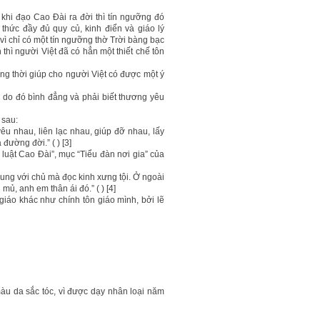
 khi đạo Cao Đài ra đời thì tín ngưỡng đó
hức đầy đủ quy củ, kinh điển và giáo lý
vì chỉ có một tín ngưỡng thờ Trời bàng bạc
 thì người Việt đã có hẳn một thiết chế tôn
ng thời giúp cho người Việt có được một ý
, do đó bình đẳng và phải biết thương yêu
 sau:
êu nhau, liên lạc nhau, giúp đỡ nhau, lấy
đường đời.” ( ) [3]
 luật Cao Đài”, mục “Tiểu đàn nơi gia” của
hung với chủ mà đọc kinh xưng tội. Ở ngoài
mủ, anh em thân ái đó.” ( ) [4]
giáo khác như chính tôn giáo mình, bởi lẽ
màu da sắc tóc, vì được dạy nhân loại năm