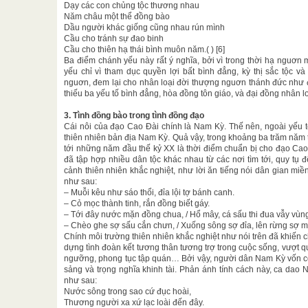
Dạy các con chủng tộc thương nhau
Năm châu một thể đồng bào
Dầu người khác giống cũng nhau rún mình
Cầu cho tránh sự đao binh
Cầu cho thiên hạ thái bình muôn năm.( ) [6]
Ba điểm chánh yếu này rất ý nghĩa, bởi vì trong thời hạ nguơn m
yếu chỉ vì tham dục quyền lợi bất bình đẳng, kỳ thị sắc tộc v
nguơn, đem lại cho nhân loại đời thượng nguơn thánh đức như 
thiếu ba yếu tố bình đẳng, hòa đồng tôn giáo, và đại đồng nhân lo
3. Tình đồng bào trong tình đồng đạo
Cái nôi của đạo Cao Đài chính là Nam Kỳ. Thế nên, ngoài yếu tố
thiên nhiên bản địa Nam Kỳ. Quả vậy, trong khoảng ba trăm năm
tới những năm đầu thế kỷ XX là thời điểm chuẩn bị cho đạo Ca
đã tập hợp nhiều dân tộc khác nhau từ các nơi tìm tới, quy tụ
cảnh thiên nhiên khắc nghiệt, như lời ăn tiếng nói dân gian miề
như sau:
– Muỗi kêu như sáo thổi, đỉa lội tợ bánh canh.
– Cỏ mọc thành tinh, rắn đồng biết gáy.
– Tới đây nước mặn đồng chua, / Hổ mây, cá sấu thi đua vẫy vùn
– Chèo ghe sợ sấu cắn chưn, / Xuống sông sợ đỉa, lên rừng sợ m
Chính môi trường thiên nhiên khắc nghiệt như nói trên đã khiế
dựng tình đoàn kết tương thân tương trợ trong cuộc sống, vượt q
ngưỡng, phong tục tập quán… Bởi vậy, người dân Nam Kỳ vốn có
sảng và trọng nghĩa khinh tài. Phản ánh tính cách này, ca dao 
như sau:
Nước sông trong sao cứ đục hoài,
Thương người xa xứ lạc loài đến đây.