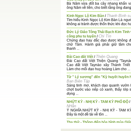
Bà Năm vừa đốt ba cây nhang khấn vá
ông Năm về liền, cho biết rằng ông đang 
Thanh Bình s
Kinh Ngọc Lộ Kim Bàn
/
Tìm hiểu Kinh Ngọc Lộ Kim Bàn Là ngư
không ai tránh được thổn thức khi đọc ha
Đức Lý Giáo Tông Thái Bạch Kim Tinh 
Chí Tín
công phu tu luyện
/
Chứng đạo hay đắc đạo được không đ
chữ Tâm. Hành giả phải giữ tâm ch
thanh ...
Thiện Quang
Đài Cao đất Việt
/
Đài Cao đất Việt Thiện Quang "Taynà
Cao đất Việt Taynào xây Thánh Triế
Làm cho mối đạo huy hoàng Làm cho ...
Từ " Lý sương" đến "Kỳ huyết huyền 
Ban Biên Tập
Sáng tinh mơ, khách dạo quanh vườn 
chợt bước vào nếp cỏ xanh, thấy lớp
đọng ...
NHỨT KỲ - NHỊ KỲ - TAM KỲ PHỔ ĐỘ
/
NHẫn
Ý NGHĨA NHỨT KỲ - NHỊ KỲ - TAM 
Đây là một đề tài về tôn ...
Tha thứ - Thông điệp hòa bình mùa Giá
Sưu tầm từ Tuổi Trẻ Online
Cận kề di hài con thơ tròn 12 tuổi, thâ