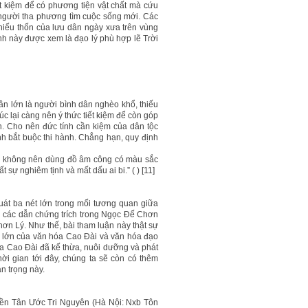
ết kiệm để có phương tiện vật chất mà cứu
 người tha phương tìm cuộc sống mới. Các
thiếu thốn của lưu dân ngày xưa trên vùng
ính này được xem là đạo lý phù hợp lẽ Trời
ần lớn là người bình dân nghèo khổ, thiếu
úc lại càng nên ý thức tiết kiệm để còn góp
n. Cho nên đức tính cần kiệm của dân tộc
nh bắt buộc thi hành. Chẳng hạn, quy định
y, không nên dùng đồ âm công có màu sắc
 sự nghiêm tịnh và mất dấu ai bi.” ( ) [11]
uát ba nét lớn trong mối tương quan giữa
 các dẫn chứng trích trong Ngọc Đế Chơn
n Lý. Như thế, bài tham luận này thật sự
ng lớn của văn hóa Cao Đài và văn hóa đạo
óa Cao Đài đã kế thừa, nuôi dưỡng và phát
hời gian tới đây, chúng ta sẽ còn có thêm
an trọng này.
ền Tân Ước Tri Nguyên (Hà Nội: Nxb Tôn