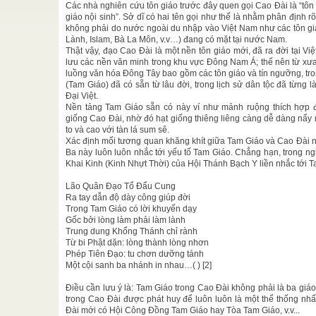
Các nhà nghiên cứu tôn giáo trước đây quen gọi Cao Đài là “tôn 
giáo nội sinh”. Sở dĩ có hai tên gọi như thế là nhằm phân định 
 nhân
không phải do nước ngoài du nhập vào Việt Nam như các tôn giá
Lành, Islam, Bà La Môn, v.v…) đang có mặt tại nước Nam.
 ảnh hưởng
Thật vậy, đạo Cao Đài là một nền tôn giáo mới, đã ra đời tại V
lưu các nền văn minh trong khu vực Đông Nam Á; thế nên từ xưa
luồng văn hóa Đông Tây bao gồm các tôn giáo và tín ngưỡng, tro
ng Quản
(Tam Giáo) đã có sẵn từ lâu đời, trong lịch sử dân tộc đã từng 
hi, Chỉ tại
Đại Việt.
Nền tảng Tam Giáo sẵn có này ví như mảnh ruộng thích hợp 
giống Cao Đài, nhờ đó hạt giống thiêng liêng càng dễ dàng nẩy 
hương Việt
to và cao với tàn lá sum sê.
 ...
Xác định mối tương quan khăng khít giữa Tam Giáo và Cao Đài n
Ba này luôn luôn nhắc tới yếu tố Tam Giáo. Chẳng hạn, trong n
nline
Khai Kinh (Kinh Nhựt Thời) của Hội Thánh Bạch Y liền nhắc tới T
huy dân ca
.
Lão Quân Đạo Tổ Đẩu Cung
Ra tay dẫn độ dày công giúp đời
Trong Tam Giáo có lời khuyến dạy
Gốc bởi lòng làm phải làm lành
Trung dung Khổng Thánh chỉ rành
Từ bi Phật dặn: lòng thành lòng nhơn
Phép Tiên Đạo: tu chơn dưỡng tánh
Một cội sanh ba nhánh in nhau…( ) [2]
Điều cần lưu ý là: Tam Giáo trong Cao Đài không phải là ba giáo lý
trong Cao Đài được phát huy để luôn luôn là một thể thống nhất,
Đài mới có Hội Công Đồng Tam Giáo hay Tòa Tam Giáo, v.v...