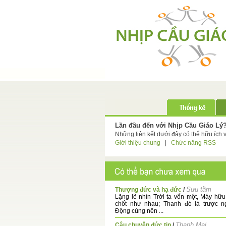
Lần đầu đến với Nhịp Cầu Giáo Lý
Những liên kết dưới đây có thể hữu ích 
Giới thiệu chung
|
Chức năng RSS
Sưu tầm
Thượng đức và hạ đức
/
Lặng lẽ nhìn Trời ta vốn một, Máy hữu
chốt như nhau; Thanh đó là trược n
Động cùng nên ...
Thanh Mai
Câu chuyện đức tin
/