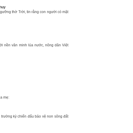
 huy
ngưỡng thờ Trời, tin rằng con người có mặt
 với nền văn minh lúa nước, nông dân Việt
ha mẹ:
c trường kỳ chiến đấu bảo vệ non sông đất