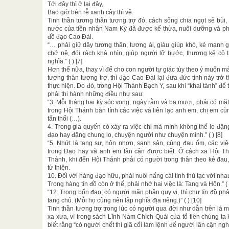
Tới đây thì ở lại đây,
Bao giờ bén rễ xanh cây thì về.
Tinh thần tương thân tương trợ đó, cách sống chia ngọt sẻ bù
nước của tiền nhân Nam Kỳ đã được kế thừa, nuôi dưỡng và phá
đồ đạo Cao Đài.
“… phải giữ dây tương thân, tương ái, giàu giúp khó, kẻ mạnh
chớ nệ, đói rách khá nhìn, giúp người lỡ bước, thương kẻ cô 
nghĩa.” ( ) [7]
Hơn thế nữa, thay vì để cho con người tự giác tùy theo ý muốn 
tương thân tương trợ, thì đạo Cao Đài lại đưa đức tính này trở t
thực hiện. Do đó, trong Hội Thánh Bạch Y, sau khi “khai tánh” để
phải thi hành những điều như sau:
“3. Mỗi tháng hai kỳ sóc vọng, ngày rằm và ba mươi, phải có m
trong Hội Thánh bàn tính các việc và liên lạc anh em, chị em cù
tấn thối (…).
4. Trong gia quyến có xảy ra việc chi mà mình không thế lo đặ
đạo hay đặng chung lo, chuyện người như chuyện mình.” ( ) [8]
“5. Nhứt là tang sự, hôn nhơn, sanh sản, cùng đau ốm, các việ
trong Đạo hay và anh em lân cận được biết. Ở cách xa Hội T
Thánh, khi đến Hội Thánh phải có người trong thân theo kẻ đau,
từ thiện.
10. Đối với hàng đạo hữu, phải nuôi nấng cái tình thù tạc với nhau
Trong hàng tín đồ còn ở thế, phải nhớ hai việc là: Tang và Hôn.” ( )
“12. Trong bổn đạo, có người mãn phần quy vị, thì chư tín đồ ph
tang chủ. (Mỗi họ cũng nên lập nghĩa địa riêng.)” ( ) [10]
Tinh thần tương trợ trong lúc có người qua đời như dẫn trên là m
xa xưa, vì trong sách Lĩnh Nam Chích Quái của tổ tiên chúng t
biết rằng “có người chết thì giã cối làm lệnh để người lân cận ng