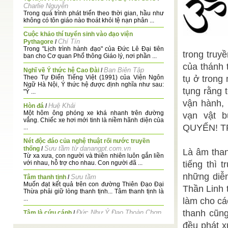
Charlie Nguyễn
Trong quá trình phát triển theo thời gian, hầu như
không có tôn giáo nào thoát khỏi tệ nạn phân ...
Cuộc khảo thí tuyển sinh vào đạo viện
Chí Tín
Pythagore
/
Trong "Lịch trình hành đạo" của Đức Lê Đại tiên
trong truy
ban cho Cơ quan Phổ thông Giáo lý, nơi phần ...
của thánh t
Ban Biên Tập
Nghĩ về Ý thức hệ Cao Đài
/
Theo Tự Điển Tiếng Việt (1991) của Viện Ngôn
tụ ở trong
Ngữ Hà Nội, Ý thức hệ được định nghĩa như sau:
tụng rằng 
"Ý ...
vận hành, 
Huệ Khải
Hòn đá
/
Một hôm ông phóng xe khá nhanh trên đường
vạn vật 
vắng. Chiếc xe hơi mới tinh là niềm hãnh diện của
QUYỂN! T
...
Nét độc đáo của nghệ thuật rối nước truyền
Sưu tầm từ danangpt.com.vn
thống
/
Là âm than
Từ xa xưa, con người và thiên nhiên luôn gắn liền
với nhau, hỗ trợ cho nhau. Con người đã ...
tiếng thì 
những diễn
Sưu tầm
Tâm thanh tịnh
/
Muốn đạt kết quả trên con đường Thiên Đạo Đại
Thần Linh t
Thừa phải giữ lòng thanh tịnh... Tâm thanh tịnh là
...
làm cho các
thanh cũng
Đức Như Ý Đạo Thoàn Chơn
Tâm là cứu cánh
/
Nhơn
đều phát x
Cơ Quan Phổ Thông Giáo Lý, 10 giờ đêm ngày 29