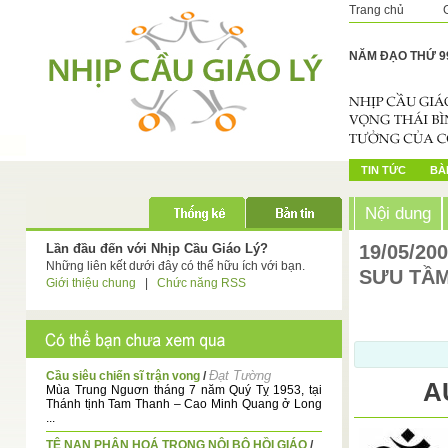
Trang chủ
NĂM ĐẠO THỨ 9
TIN TỨC
BÀI
Nội dung
Lần đầu đến với Nhịp Cầu Giáo Lý?
19/05/20
Những liên kết dưới đây có thể hữu ích với bạn.
SƯU TẦM
Giới thiệu chung
|
Chức năng RSS
Đạt Tường
Cầu siêu chiến sĩ trận vong
/
A
Mùa Trung Nguơn tháng 7 năm Quý Tỵ 1953, tại
Thánh tịnh Tam Thanh – Cao Minh Quang ở Long
...
TỆ NẠN PHÂN HOÁ TRONG NỘI BỘ HỒI GIÁO
/