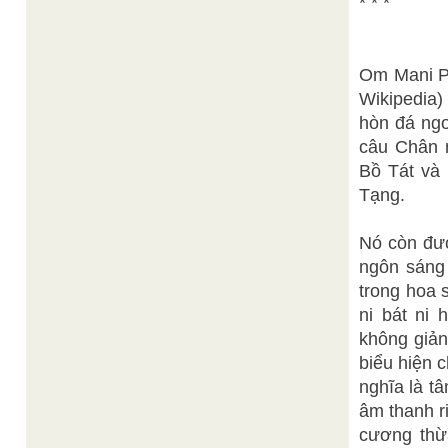
* * *
Om Mani P
Wikipedia)
hòn đá ng
câu Chân 
Bồ Tát và 
Tạng.
Nó còn đư
ngôn sáng 
trong hoa 
ni bát ni
không giản
biểu hiện c
nghĩa là t
âm thanh r
cương thừ