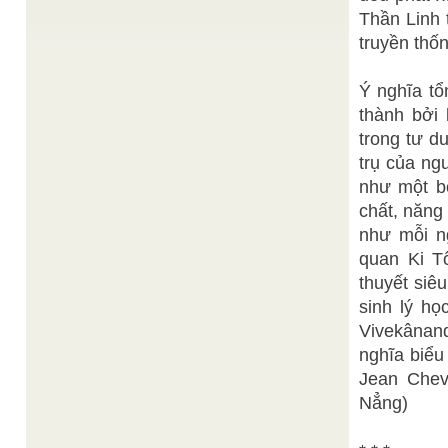
tháng 8 Quí Hợi (5.10.1983)
Thần Linh 
Nguyễn Ngọc Châu
truyền thốn
SOUFISME
/
Soufisme (Sufism) là kinh sách dạy về Nội
giáo(esoterism) của Hồi giáo (Islam) Dưới đây là
bài viết khái lược về ...
Ý nghĩa tổ
Huệ Ý
Ngọc dịch
/
thành bởi
Trong giới luật tịnh trường, điều cấm đầu tiên là
trong tư d
cấm hút thuốc và ăn trầu. Trong thiền đường,
miệng ...
trụ của ng
Giới quy trong Đạo Cao Đài và việc vận dụng
/
như một bộ
Huệ Ý
chất, năng 
Luật tôn giáo nhằm nâng cao con người lên khỏi
thân phận phàm phu tục tử, để trở nên thần ...
như mỗi ng
Ban Biên Tập
Người Được Chọn
/
quan Ki Tô
" Quyền pháp không giao riêng cho ai, cho xã hội
nào, cho tôn giáo nào ; quyên pháp có ...
thuyết siê
sinh lý h
Vivekânan
nghĩa biểu
Jean Chev
Nẳng)