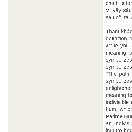
chính là lò
Vì vậy sáu
sáu cõi tái
Tham khảo 
definition
while you 
meaning of
symbolizes
symbolizes
"The path 
symbolizes
enlightene
meaning lo
indivisibl
hum, which 
Padme Hum,
an indivi
impure bod