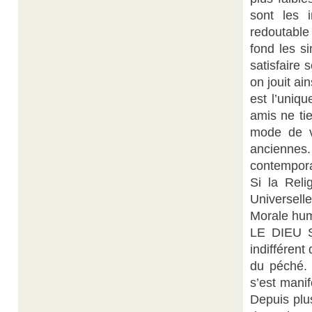
sont les i
redoutable 
fond les s
satisfaire 
on jouit ai
est l’uniqu
amis ne ti
mode de v
anciennes
contempora
Si la Reli
Universell
Morale hum
LE DIEU S
indifférent
du péché. 
s’est mani
Depuis plu