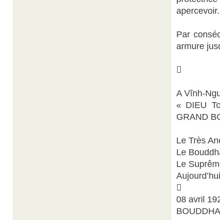
apercevoir.
Par conséq
armure jus

A Vĩnh-Ngu
« DIEU To
GRAND BOD
Le Très An
Le Bouddha
Le Suprême
Aujourd’hu

08 avril 19
BOUDDHA S