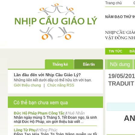
Trang chủ
NĂM ĐẠO THỨ 9
TIN TỨC
BÀI
Nội dung
Lần đầu đến với Nhịp Cầu Giáo Lý?
19/05/20
Những liên kết dưới đây có thể hữu ích với bạn.
TRADUIT
Giới thiệu chung
|
Chức năng RSS
Huệ Nhẫn
Đức Hộ Pháp Phạm Công Tắc
/
AN
Nhân ngày mùng 5 Tháng 5, Tết Đoan ngọ, là sinh
nhật Đức Hộ Pháp, xin giới thiệu bài viết ...
Hồng Phúc
Lòng Từ Phụ
/
Đấng Tạo Hóa Toàn Tri Toàn Năng quyền uy tối