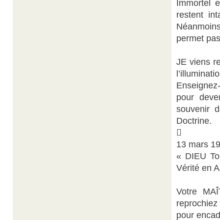
Immortel e
restent in
Néanmoins,
permet pas 
JE viens re
l’illumina
Enseignez-
pour deve
souvenir 
Doctrine.

13 mars 19
« DIEU Tou
Vérité en 
Votre MAÎ
reprochiez
pour encad