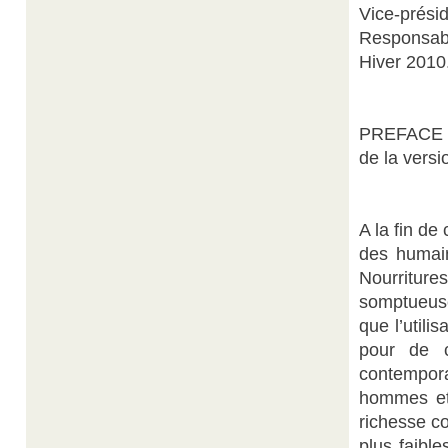
Vice-présid
Responsabl
Hiver 2010
PREFACE
de la vers
A la fin de
des humain
Nourriture
somptueuse
que l’util
pour de c
contempora
hommes et 
richesse co
plus faibl