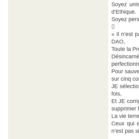
Soyez unis
d’Ethique.
Soyez pers

« Il n’est 
DAO,
Toute la P
Désincarné
perfectionn
Pour sauve
sur cinq c
JE sélecti
fois,
Et JE corr
supprimer 
La vie terr
Ceux qui e
n’est pas si