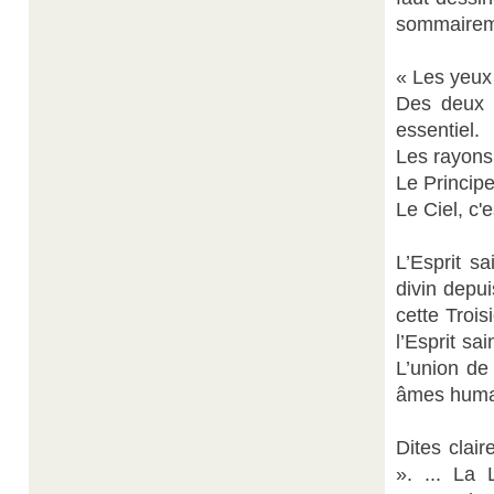
sommaireme
« Les yeux 
Des deux 
essentiel.
Les rayons 
Le Principe
Le Ciel, c'
L’Esprit s
divin depu
cette Trois
l’Esprit sa
L’union de
âmes huma
Dites clair
». ... La 