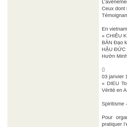
L’avènemen
Ceux dont l
Témoignant
En vietnam
« CHIÊU K
BẢN Đạo k
HẬU ĐỨC T
Hườn Minh 

03 janvier 
« DIEU Tou
Vérité en 
Spiritisme -
Pour orga
pratiquer l