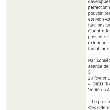
développé
perfection
pouvoir pra
est Mon Ass
faut pas p
Quant à la 
possède so
extérieur,
tantôt faux 
Par conséq
séance de 

20 février 
« DIEU Tou
Vérité en 
« Le précie
Ces différe