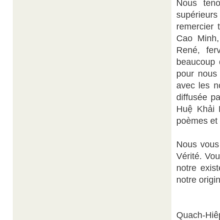
Nous teno
supérieurs
remercier 
Cao Minh,
René, fer
beaucoup 
pour nous 
avec les n
diffusée p
Huệ Khải L
poèmes et 
Nous vous 
Vérité. Vou
notre exis
notre origi
Quach-Hiê