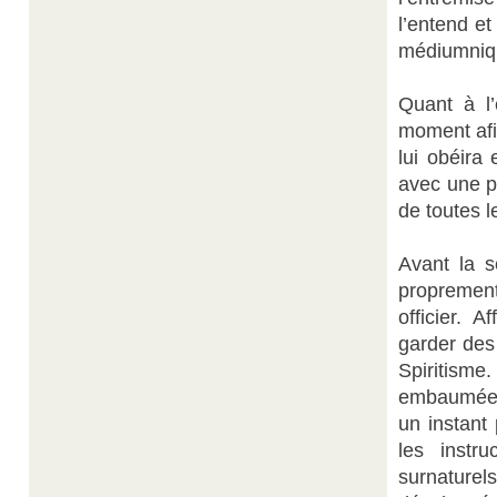
l’entend et
médiumniq
Quant à l’
moment afin
lui obéira 
avec une p
de toutes l
Avant la s
proprement
officier. 
garder des
Spiritisme.
embaumées 
un instant 
les instru
surnature