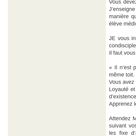
Vous deve
J’enseign
manière qu
élève médi
JE vous int
condiscipl
Il faut vou
« Il n’est
même toit.
Vous avez 
Loyauté et
d’existence
Apprenez le
Attendez M
suivant vo
les fixe 