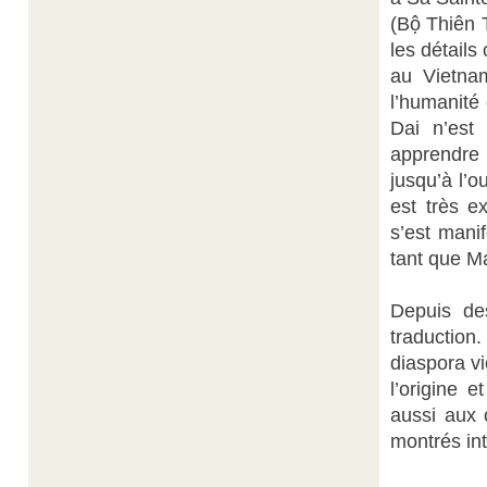
(Bộ Thiên 
les détails
au Vietnam
l’humanité
Dai n’est
apprendre
jusqu’à l’o
est très e
s’est mani
tant que Ma
Depuis de
traduction.
diaspora v
l’origine 
aussi aux 
montrés int