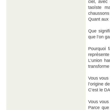
ciel, ave
taoïste m
chaussons 
Quant aux a
Que signifi
que l’on g
Pourquoi 
représente 
L’union ha
transforme 
Vous vous 
l’origine d
C’est le D
Vous vous 
Parce que 