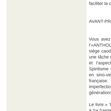
faciliter l
AVANT-P
Vous avez 
l’«ANTHO
siège caod
une tâche di
et l’aspec
Spiritism
en sino-vi
française
imperfecti
générations
Le livre «
à Sa Saint