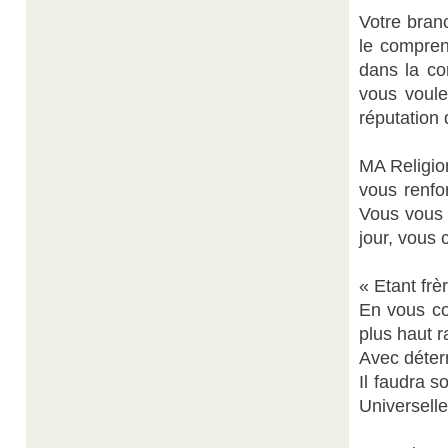
Votre bran
le compren
dans la co
vous voul
réputation 
MA Religion
vous renfor
Vous vous 
jour, vous
« Etant frè
En vous co
plus haut r
Avec déter
Il faudra s
Universelle