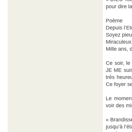
pour dire 
Poème
Depuis l’E
Soyez pieux
Miraculeux,
Mille ans, 
Ce soir, le
JE ME suis
très heure
Ce foyer s
Le moment 
voir des m
« Brandisse
jusqu’à l’ét