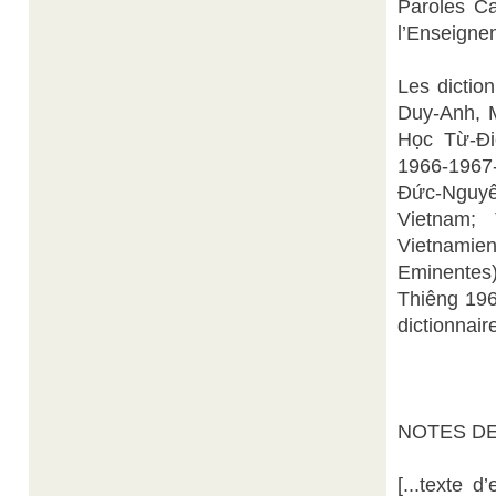
Paroles C
l’Enseigne
Les dictio
Duy-Anh, M
Học Từ-Đi
1966-1967-
Đức-Nguy
Vietnam; 
Vietnami
Eminentes
Thiêng 196
dictionnai
NOTES DE
[...texte d