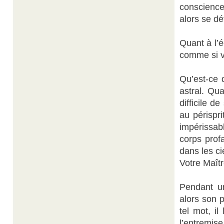
conscience
alors se dé
Quant à l’éc
comme si v
Qu’est-ce q
astral. Qua
difficile d
au périspr
impérissab
corps prof
dans les ci
Votre Maîtr
Pendant un
alors son p
tel mot, il
l’entremise