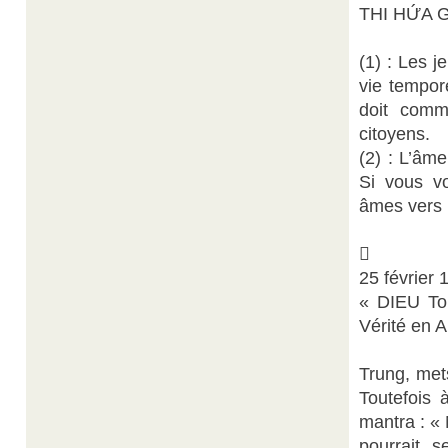
THI HỨA 
(1) : Les 
vie tempore
doit comm
citoyens.
(2) : L’âm
Si vous vo
âmes vers 

25 février 
« DIEU Tou
Vérité en 
Trung, mets
Toutefois 
mantra : 
pourrait