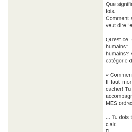
Que signif
fois.
Comment ap
veut dire "
Qu'est-ce
humains". 
humains? C
catégorie
« Comment f
Il faut mo
cacher! Tu 
accompagne
MES ordres
... Tu doi
clair.
