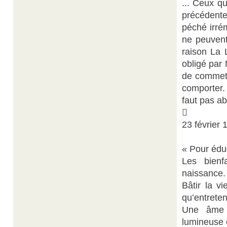
... Ceux q
précédente
péché irré
ne peuvent 
raison La 
obligé par 
de commett
comporter. 
faut pas a

23 février 
« Pour éduq
Les bienf
naissance.
Bâtir la v
qu’entreteni
Une âme h
lumineuse c