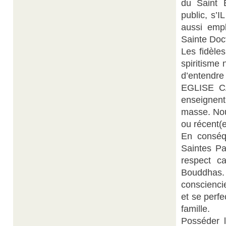
du Saint 
public, s’
aussi emp
Sainte Doc
Les fidèle
spiritisme
d’entendre
EGLISE CA
enseignent
masse. Nou
ou récent(e
En conséq
Saintes Pa
respect c
Bouddhas
conscienci
et se perf
famille.
Posséder l