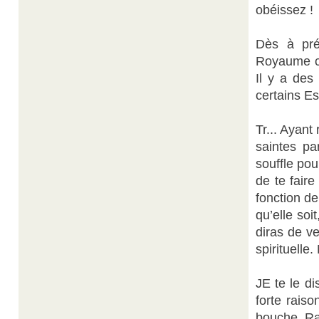
obéissez !
Dès à pr
Royaume cé
Il y a des
certains Es
Tr... Ayant
saintes pa
souffle pou
de te fair
fonction d
qu’elle soi
diras de ve
spirituelle.
JE te le di
forte rais
bouche. Rap