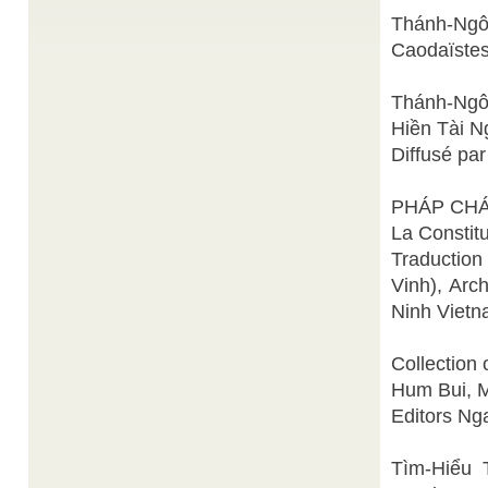
Thánh-Ng
Ngài cố Minh Thiện (Minh Lý Thánh
Huyền Cơ
/
Hội)
Caodaïstes
Huyền cơ là gì? Có khác với thần cơ ra sao? Tuy
cũng là Thần Tiên giáng dạy, mà phương pháp ...
Thánh-Ngôn
Bác sĩ
Nghiên cứu về y thuật của Lãn Ông
/
Nguyễn Văn Thọ
Hiền Tài N
Quan niệm về Thận của Lãn Ông có thể nói được
Diffusé par
là hết sức độc đáo. Quan niệm này đã được ...
Thiện Chí thuyết minh
KHAI XUÂN TIẾN ĐỨC
/
Trước Tết nguyên đán, mỗi độ đón chào Xuân mới
PHÁP CH
chúng ta thường nhắc đến phong cách thưởng
Xuân Cao ...
La Constit
Traductio
Thánh giáo
Đạo thời trung
/
Cơ Quan Phổ Thông Giáo Lý, ngày 29 tháng 8
Vinh), Arc
Quí Hợi THI NHƯ vầy không nở Lão làm ngơ, ...
Ninh Vietn
Collection
Hum Bui, M
Editors Ng
Tìm-Hiểu 