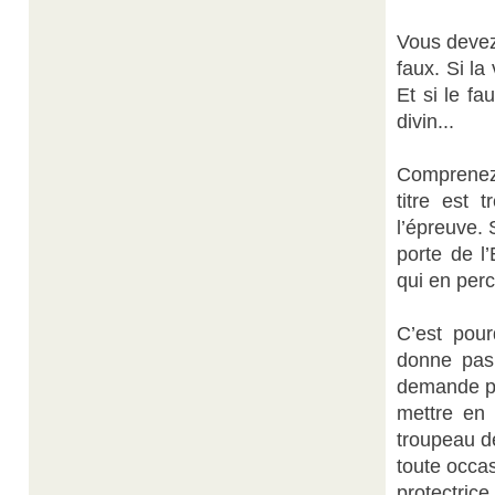
Vous devez 
faux. Si la
Et si le fa
divin...
Comprenez 
titre est 
l’épreuve. 
porte de l
qui en perc
C’est pou
donne pas
demande pa
mettre en 
troupeau de
toute occa
protectri