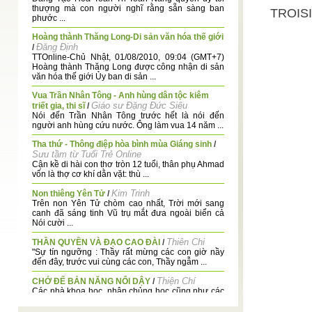
thượng mà con người nghĩ rằng sẵn sàng ban
TROIS
phước ...
Hoàng thành Thăng Long-Di sản văn hóa thế giới
Đăng Định
/
TTOnline-Chủ Nhật, 01/08/2010, 09:04 (GMT+7)
Hoàng thành Thăng Long được công nhận di sản
văn hóa thế giới Ủy ban di sản ...
Vua Trần Nhân Tông - Anh hùng dân tộc kiêm
Giáo sư Đặng Đức Siêu
triết gia, thi sĩ
/
Nói đến Trần Nhân Tông trước hết là nói đến
người anh hùng cứu nước. Ông làm vua 14 năm ...
Tha thứ - Thông điệp hòa bình mùa Giáng sinh
/
Sưu tầm từ Tuổi Trẻ Online
Cận kề di hài con thơ tròn 12 tuổi, thân phụ Ahmad
vốn là thợ cơ khí dằn vặt: thù ...
Kim Trinh
Non thiêng Yên Tử
/
Trên non Yên Tử chòm cao nhất, Trời mới sang
canh đã sáng tinh Vũ trụ mắt đưa ngoài biển cả
Nói cười ...
Thiên Chi
THẦN QUYỀN VÀ ĐẠO CAO ĐÀI
/
"Sự tín ngưỡng : Thầy rất mừng các con giờ nầy
đến đây, trước vui cùng các con, Thầy ngẫm ...
Thiện Chí
CHỚ ĐỂ BẢN NĂNG NỔI DẬY
/
Các nhà khoa học, nhân chủng học cũng như các
tôn giáo đều công nhận CON NGƯỜI là một sinh
...