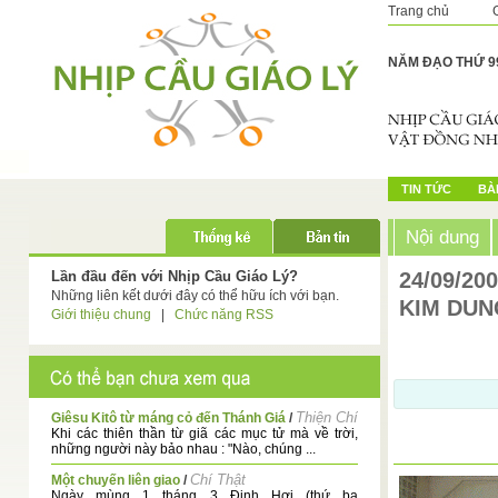
Trang chủ
NĂM ĐẠO THỨ 9
TIN TỨC
BÀI
Nội dung
Lần đầu đến với Nhịp Cầu Giáo Lý?
24/09/20
Những liên kết dưới đây có thể hữu ích với bạn.
KIM DUN
Giới thiệu chung
|
Chức năng RSS
Thiện Chí
Giêsu Kitô từ máng cỏ đến Thánh Giá
/
Khi các thiên thần từ giã các mục tử mà về trời,
những người này bảo nhau : "Nào, chúng ...
Chí Thật
Một chuyến liên giao
/
Ngày mùng 1 tháng 3 Đinh Hợi (thứ ba