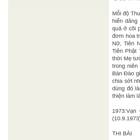
Thiện
TIÊN THIÊN ĐẠI ĐẠO TAM KỲ PHỔ ĐỘ
/
Mỗi độ Thu
Chí
Nguồn gốc : Lư Bồng Đạo Đức, Thánh tịnh Thiên
hiến dâng 
Thai, tại ấp Láng Biển – Mỹ Phước Tây-Cái Bè ...
quả ở cõi 
Thiện Chí
CHỚ ĐỂ BẢN NĂNG NỔI DẬY
/
Các nhà khoa học, nhân chủng học cũng như các
đơm hoa tr
tôn giáo đều công nhận CON NGƯỜI là một sinh
Nữ, Tiên 
...
Tiên Phật
Kinh Sám hối Tam Kỳ Nguyên Nguyên Bản Bản
/
Vô Vi Đài - Tam Kỳ Nguyên Nguyên Bản Bản
thời Mẹ tư
Đại-Đạo Tam-Kỳ Phổ-Độ Công-Bình Bác-Ái Từ-Bi
trong niên
Niên Đạo thứ 85 Thánh-Thất Cao Đài Paris 35, rue
Roger-Girodit. 94140 Alfortville FRANCE : 01 43
Bàn Đào gi
53 ...
chia sớt n
NGHĨ VỀ ĐẤNG CỨU CHUỘC ( Từ Cứu chuộc
Thiện Chí
đến Cứu độ )
/
dùng đó l
Các đây khoảng 5 năm, chúng tôi từng có duyên
thiện làm l
lành với lễ Giáng Sinh đồng thời là lễ Kỷ ...
1973:Vạn 
(10.9.1973
THI BÀI