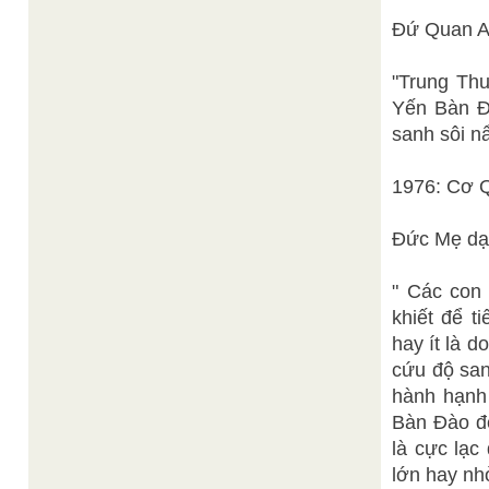
Đứ Quan A
"Trung Th
Yến Bàn Đà
sanh sôi n
1976: Cơ Q
Đức Mẹ dạ
" Các con 
khiết để t
hay ít là 
cứu độ san
hành hạnh 
Bàn Đào đê
là cực lạc
lớn hay nh