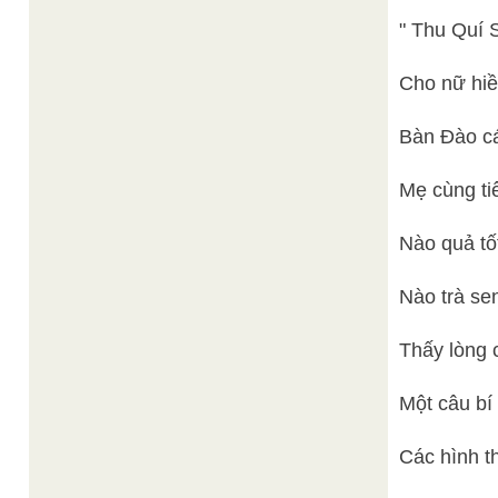
" Thu Quí 
Cho nữ hiề
Bàn Đào cá
Mẹ cùng ti
Nào quả tố
Nào trà se
Thấy lòng 
Một câu bí
Các hình t