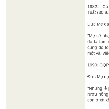
1982: C
Tuất (30.9
Đức Mẹ dạ
"Mẹ sẽ nhậ
đó là tâm 
cũng do l
một vài việ
1990: CQP
Đức Mẹ dạ
"Những lễ 
rượu nồng 
con ở xa x