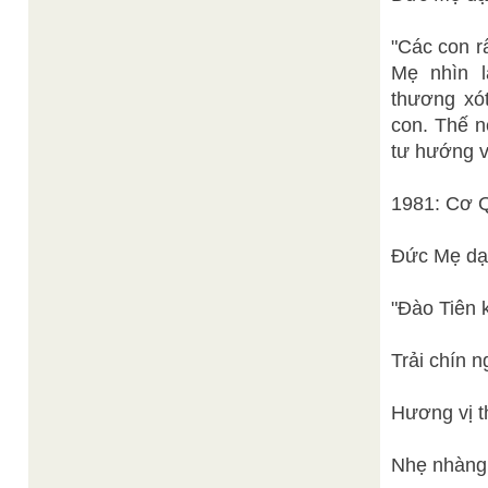
"Các con r
Mẹ nhìn 
thương xó
con. Thế n
tư hướng v
1981: Cơ Q
Đức Mẹ dạ
"Đào Tiên k
Trải chín 
Hương vị t
Nhẹ nhàng 