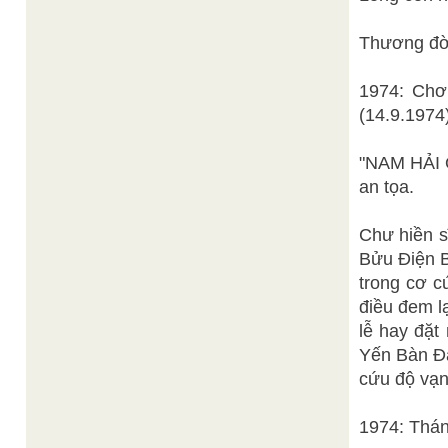
Thương đời
1974: Chơ
(14.9.1974
"NAM HẢI 
an tọa.
Chư hiền s
Bửu Điện B
trong cơ c
điều đem l
lễ hay đặt 
Yến Bàn Đà
cứu độ vạn 
1974: Thán