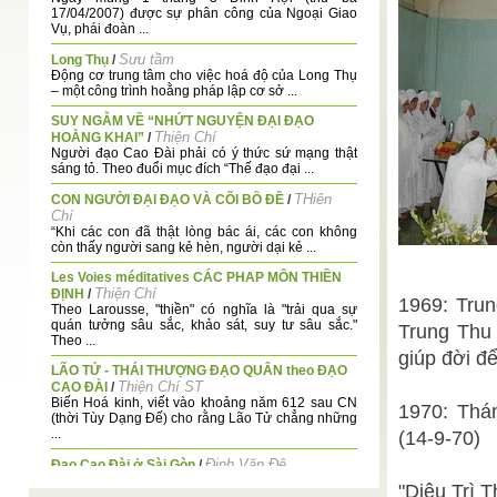
17/04/2007) được sự phân công của Ngoại Giao
Vụ, phái đoàn ...
Sưu tầm
Long Thụ
/
Động cơ trung tâm cho việc hoá độ của Long Thụ
– một công trình hoằng pháp lập cơ sở ...
SUY NGẪM VỀ “NHỨT NGUYỆN ĐẠI ĐẠO
Thiện Chí
HOẰNG KHAI”
/
Người đạo Cao Đài phải có ý thức sứ mạng thật
sáng tỏ. Theo đuổi mục đích “Thế đạo đại ...
THiên
CON NGƯỜI ĐẠI ĐẠO VÀ CÕI BỒ ĐỀ
/
Chí
“Khi các con đã thật lòng bác ái, các con không
còn thấy người sang kẻ hèn, người dại kẻ ...
Les Voies méditatives CÁC PHAP MÔN THIỀN
Thiện Chí
ĐỊNH
/
1969: Trun
Theo Larousse, "thiền" có nghĩa là "trải qua sự
quán tưởng sâu sắc, khảo sát, suy tư sâu sắc."
Trung Thu 
Theo ...
giúp đời đ
LÃO TỬ - THÁI THƯỢNG ĐẠO QUÂN theo ĐẠO
Thiện Chí ST
CAO ĐÀI
/
Biến Hoá kinh, viết vào khoảng năm 612 sau CN
1970: Thá
(thời Tùy Dạng Đế) cho rằng Lão Tử chẳng những
...
(14-9-70)
Đinh Văn Đệ
Đạo Cao Đài ở Sài Gòn
/
Khi xây dựng ngành Việt Nam học chắc chắn phải
"Diêu Trì 
nói tới một "bộ phận" của ngành học mới mẻ ...