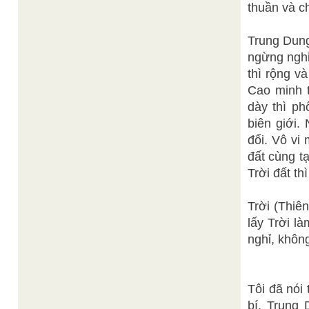
thuần và c
Trung Dung
ngừng nghỉ 
thì rộng v
Cao minh t
dày thì ph
biên giới.
đổi. Vô vi 
đất cùng t
Trời đất th
Trời (Thiê
lấy Trời l
nghỉ, không
Tôi đã nói
bí. Trung 