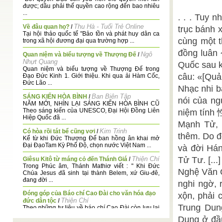
được; dầu phải thế quyền cao rộng đến bao nhiêu
...
. . . Tuy 
Thu Hà - Tuổi Trẻ Online
Về đâu quan họ?
/
trục bánh 
Tại hội thảo quốc tế "Bảo tồn và phát huy dân ca
cùng một t
trong xã hội đương đại qua trường hợp ...
đồng luâ
Ngô
Quan niệm và biểu tượng về Thượng Đế
/
Nhựt Quang
Quốc sau k
Quan niệm và biểu tượng về Thượng Đế trong
câu: «[Quả
Đạo Đức Kinh 1. Giới thiệu. Khi qua ải Hàm Cốc,
Đức Lão ...
Nhạc nhi 
Ban Biên Tập
SÁNG KIẾN HÒA BÌNH
/
nói của ng
NĂM MỚI, NHÌN LẠI SÁNG KIẾN HÒA BÌNH CŨ
Theo sáng kiến của UNESCO, Đại Hội Đồng Liên
niệm tính 
Hiệp Quốc đã ...
Mạnh Tử, 
Kim Trinh
Có hòa rồi tát bể cũng vơi
/
thêm. Do đ
Kể từ khi Đức Thượng Đế ban hồng ân khai mở
Đại ĐạoTam Kỳ Phổ Độ, chọn nước Việt Nam ...
và đời Hán
Thiện Chí
Tử Tư. [..
Giêsu Kitô từ máng cỏ đến Thánh Giá
/
Trong Phúc âm, Thánh Mathiơ viết : " Khi Đức
Nghệ Văn C
Chúa Jesus đã sinh tại thành Belem, xứ Giu-đê,
đang đời ...
nghi ngờ, 
Đóng góp của Báo chí Cao Đài cho văn hóa đạo
xộn, phải 
Thiện Chí
đức dân tộc
/
Trung Dun
Theo những tư liệu về báo chí Cao Đài còn lưu lại
tại các thánh sở Đại Đạo hay của ...
Dung ở đầu