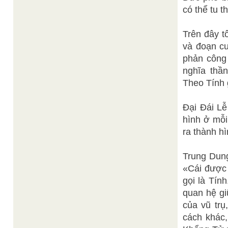
có thể tu t
Trên đây t
và đoạn cu
phản công 
nghĩa thần
Theo Tính g
Đại Đái Lễ
hình ở mỗi
ra thành hì
Trung Dung
«Cái được 
gọi là Tín
quan hệ gi
của vũ trụ
cách khác,