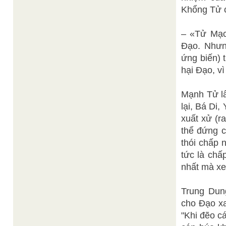
Khổng Tử c
– «Tử Mạc 
Đạo. Nhưn
ứng biến) 
hại Đạo, v
Mạnh Tử l
lại, Bá Di
xuất xử (r
thể đứng c
thói chấp 
tức là chấ
nhất mà xe
Trung Dun
cho Đạo xa
"Khi đẽo c