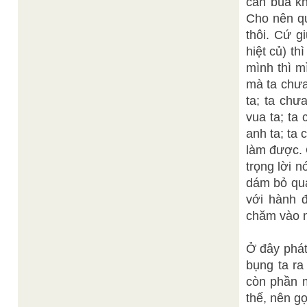
cán búa kh
Cho nên quâ
thôi. Cứ g
hiệt củ) t
mình thì m
mà ta chưa
ta; ta chư
vua ta; ta
anh ta; ta 
làm được. 
trọng lời 
dám bỏ qua
với hành đ
chăm vào 
Ở đây phát
bụng ta ra
còn phần m
thế, nên g