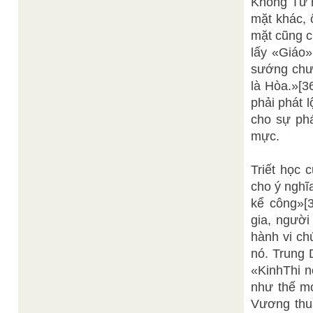
Khổng Tử m
mặt khác, 
mặt cũng c
lấy «Giáo»
sướng chưa
là Hòa.»[3
phải phát 
cho sự phá
mực.
Triết học 
cho ý nghĩ
kể công»[
gia, người
hành vi ch
nó. Trung 
«KinhThi n
như thế mớ
Vương thu