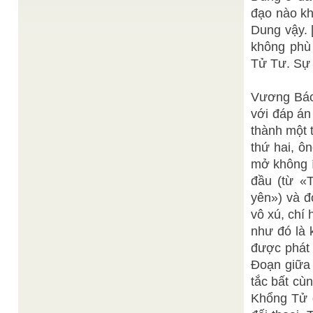
Kim Trinh
Vào đời độ chúng lập công . . .
/
đạo nào kh
Phật Tiên Thần Thánh rộn ràng, Đồng vâng ngọc
Dung vậy. 
sắc cứu an cõi trần. Hiện diện trên cõi trần này,
con người ...
không phù
Thuần Chơn
Tánh Mạng Song Tu
/
Tử Tư. Sự 
Đức Lý Đại Tiên Trưởng Giáo Tông Vô Vi Đại Đạo
Tam Kỳ Phổ Độ dạy rằng sứ mạng của ...
Vương Bách 
Ban Biên
Quan Thế Âm Thiên Thủ Thiên Nhãn
/
Tập
với đáp án
HÌNH TƯỢNG ĐỨC QUAN THẾ ÂM BỒ TÁT
THIÊN THỦ THIÊN NHÃN và TAM KỲ PHỔ ĐỘ Từ
thành một 
đại nguyện của ...
thứ hai, ô
Đức Ngọc Lịch Nguyệt dạy chữ TÂM (trước
mở không í
Ngọc Lịch Nguyệt
1975)
/
NGỌC kinh mở cửa đợi chờ ai ? LỊCH lãm đường
đầu (từ «T
trần chớ trả vay; NGUYỆT rạng ven Trời, tinh đẩu
rạng, Mừng ...
yên») và đ
vô xú, chí
như đó là 
được phát 
Đoạn giữa 
tắc bất cù
Khổng Tử đ