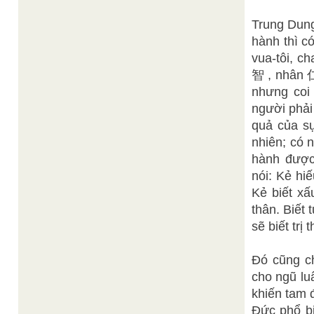
Trung Dung
hành thì c
vua-tôi, ch
智 , nhân 仁
nhưng coi 
người phải
quả của sự
nhiên; có 
hành được
nói: Kẻ hi
Kẻ biết xấ
thân. Biết 
sẽ biết trị
Đó cũng ch
cho ngũ lu
khiến tam đ
Đức phổ bi