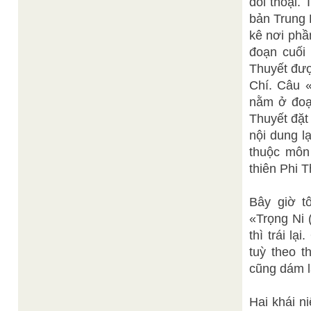
đối thoại.
bản Trung 
kê nơi phầ
đoạn cuối 
Thuyết đượ
Chí. Câu «
nằm ở đoạn
Thuyết đặt
nội dung l
thuộc môn
thiên Phi 
Bây giờ t
«Trọng Ni 
thì trái l
tuỳ theo t
cũng dám l
Hai khái 