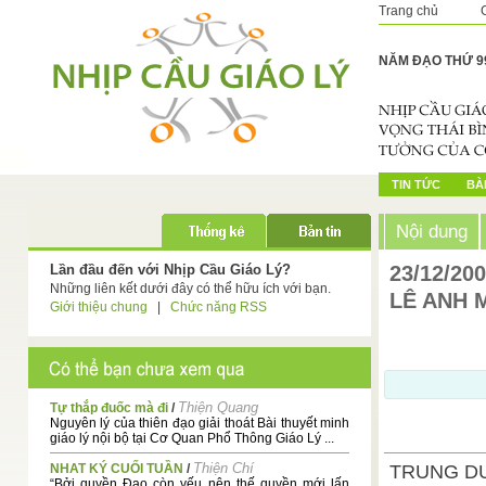
Trang chủ
NĂM ĐẠO THỨ 9
TIN TỨC
BÀI
Nội dung
Lần đầu đến với Nhịp Cầu Giáo Lý?
23/12/20
Những liên kết dưới đây có thể hữu ích với bạn.
LÊ ANH 
Giới thiệu chung
|
Chức năng RSS
Thiện Quang
Tự thắp đuốc mà đi
/
Nguyên lý của thiên đạo giải thoát Bài thuyết minh
giáo lý nội bộ tại Cơ Quan Phổ Thông Giáo Lý ...
Thiện Chí
NHAT KÝ CUỐI TUẦN
/
TRUNG D
“Bởi quyền Đạo còn yếu nên thế quyền mới lấn