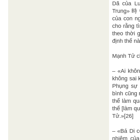
Dã của Lu
Trung» 時 中
của con ng
cho rằng t
theo thời 
định thế nà
Mạnh Tử ch
– «Ai khôn
không sai k
Phụng sự k
bình cũng 
thể làm qu
thể [làm qu
Tử.»[26]
– «Bá Di c
nhiệm của